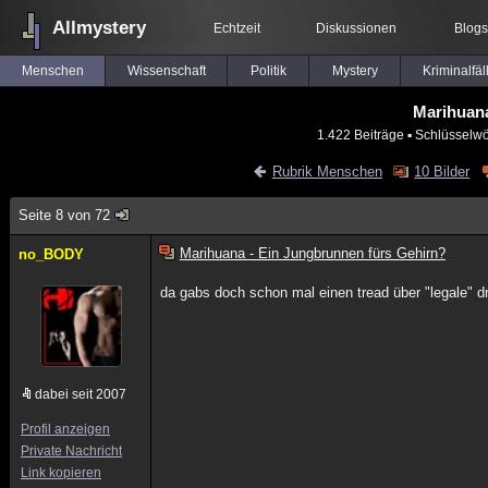
Allmystery
Echtzeit
Diskussionen
Blogs
Menschen
Wissenschaft
Politik
Mystery
Kriminalfäl
Marihuana
1.422 Beiträge
▪ Schlüsselwö
Rubrik Menschen
10 Bilder
Seite 8 von 72
Marihuana - Ein Jungbrunnen fürs Gehirn?
no_BODY
da gabs doch schon mal einen tread über "legale" dr
dabei seit 2007
Profil anzeigen
Private Nachricht
Link kopieren