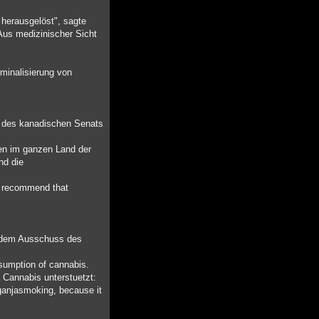
 herausgelöst", sagte
Aus medizinischer Sicht
rminalisierung von
en des kanadischen Senats
ten im ganzen Land der
nd die
ld recommend that
r dem Ausschuss des
nsumption of cannabis.
 Cannabis unterstuetzt:
 ganjasmoking, because it