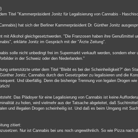
)
 dem Titel "Kammerpräsident Jonitz für Legalisierung von Cannabis - Haschisch
annabis) hat sich der Berliner Kammerpräsident Dr. Günther Jonitz ausgesp
t mit Alkohol gleichgesetztwerden. "Die Franzosen haben ihre Genußmittel u
annabis", erklärte Jonitz im Gespräch mit der "Ärzte Zeitung".
is solle nicht unbedingt frei im Supermarkt verkauft werden, sondern eher un
rbilder in der Schweiz oder den Niederlanden."
ng unterstützte unter dem Titel "Bleibt es bei der Scheinheiligkeit?" den Sta
 Günther Jonitz, Cannabis durch den Gesetzgeber zu legalisieren und die K
onsequent. Und überfällig. Denn die bisherige Trennung von legalen Drogen wie 
rlich!
tsteht: Das Plädoyer für eine Legalisierung von Cannabis ist keine Aufford
inalität zu holen, wird vielmehr aus der Tatsache abgeleitet, daß Suchtmittel
alen und illegalen Drogen scheinheilig ist. Und daß es beim Umgang mit Such
tung zitiert:
chzusetzen. Nur ist Cannabis bei uns noch ungewöhnlich. So wie Pizza nach 