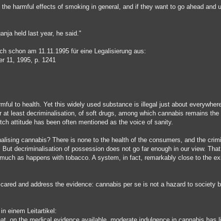
the harmful effects of smoking in general, and if they want to go ahead and u
nja held last year, he said."
sich schon am 11.11.1995 für eine Legalisierung aus:
 11, 1995, p. 1241
mful to health. Yet this widely used substance is illegal just about everywhe
or at least decriminalisation, of soft drugs, among which cannabis remains the 
utch attitude has been often mentioned as the voice of sanity.
nalising cannabis? There is none to the health of the consumers, and the crimi
it. But decriminalisation of possession does not go far enough in our view. Th
g, much as happens with tobacco. A system, in fact, remarkably close to the ex
 scared and address the evidence: cannabis per se is not a hazard to society but
n einem Leitartikel:
at, on the medical evidence available, moderate indulgence in cannabis has litt