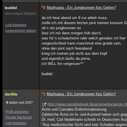
Marihuana - Ein Jungbrunnen fürs Gehirn?
buddel
ehemaliges Mitglied
da ich heut abend um 9 zur arbeit muss,
stelle ich mit diesem letzten joint meinen konsum fü
Link kopieren
ob´s ein jungbrunnen ist
Lesezeichen setzen
lese ich mir dann morgen früh durch,
was für´n schwachsinn oder welch geniales ich hier f
vergesslichkeit kann manchmal eine gnade sein,
ohne den joint nach feierabend
krieg ich meinen job nicht aus dem kopf
und eigentlich läufts da prima.
ich WILL ihn vergessen^^
buddel
Marihuana - Ein Jungbrunnen fürs Gehirn?
derAlte
dabei seit 2007
http://www.cannabislegal.de/argumente/aerzte.
Ärzte und Cannabis-Entkriminalisierung
Profil anzeigen
Zahlreiche Ärzte im In- und Ausland haben sich ge
Private Nachricht
Dr. med. Carl Nedelmann schrieb im Deutschen Ärzteb
Link kopieren
"Aus medizinischer Sicht wird kein Schaden angeri