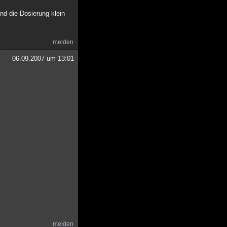
nd die Dosierung klein
melden
06.09.2007 um 13:01
melden