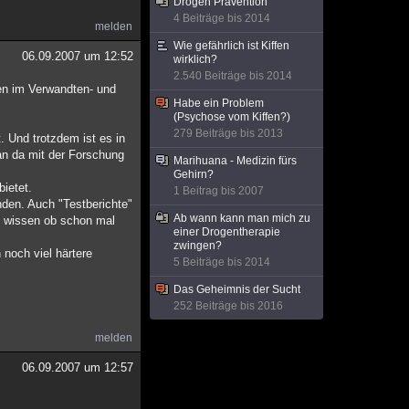
Drogen Prävention
4 Beiträge bis 2014
melden
Wie gefährlich ist Kiffen
06.09.2007 um 12:52
wirklich?
2.540 Beiträge bis 2014
gen im Verwandten- und
Habe ein Problem
(Psychose vom Kiffen?)
279 Beiträge bis 2013
. Und trotzdem ist es in
an da mit der Forschung
Marihuana - Medizin fürs
Gehirn?
bietet.
1 Beitrag bis 2007
nden. Auch "Testberichte"
Ab wann kann man mich zu
ch wissen ob schon mal
einer Drogentherapie
zwingen?
noch viel härtere
5 Beiträge bis 2014
Das Geheimnis der Sucht
252 Beiträge bis 2016
melden
06.09.2007 um 12:57