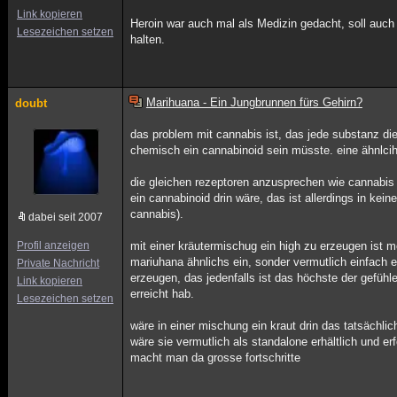
Link kopieren
Heroin war auch mal als Medizin gedacht, soll auch 
Lesezeichen setzen
halten.
Marihuana - Ein Jungbrunnen fürs Gehirn?
doubt
das problem mit cannabis ist, das jede substanz di
chemisch ein cannabinoid sein müsste. eine ähnlcih
die gleichen rezeptoren anzusprechen wie cannabis
ein cannabinoid drin wäre, das ist allerdings in kein
cannabis).
dabei seit 2007
Profil anzeigen
mit einer kräutermischug ein high zu erzeugen ist m
mariuhana ähnlichs ein, sonder vermutlich einfach e
Private Nachricht
erzeugen, das jedenfalls ist das höchste der gefüh
Link kopieren
erreicht hab.
Lesezeichen setzen
wäre in einer mischung ein kraut drin das tatsächli
wäre sie vermutlich als standalone erhältlich und erf
macht man da grosse fortschritte