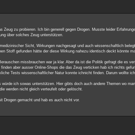
 das Zeug zu probieren. Ich bin generell gegen Drogen. Musste leider Erfahrun
ng über solches Zeug unterstützen.
 medizinischer Sicht, Wirkungen nachgesagt und auch wissenschaftlich belegt
inen Stoff gefunden hätte der diese Wirkung nahezu identisch deckt könnte m
erauschen missbrauchen war ja klar. Aber da ist die Politik gefragt die es ver
 finden aber ausser Online-Shops die das Zeug verticken hab ich nichts gefu
kliche Tests wissenschaftlicher Natur konnte ichnicht finden. Darum wollte i
ls würde ich sowas unterstützen. Hier gibts doch auch andere Themen wo man 
ie werden nicht gleich verteufelt oder gelöscht.
it Drogen gemacht und hab es auch nicht vor.