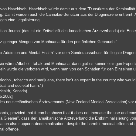
g von Haschisch. Haschisch würde damit aus dem "Dunstkreis der Kriminalität
. Damit würden auch die Cannabis-Benutzer aus der Drogenszene entfernt. 
gen eine Legalisierung.
ion Journal (das ist die Zeitschrift des kanadischen Ärzteverbands) die Entk
sitz geringer Mengen von Marihuana für den persönlichen Gebrauch!"
for Addiction and Mental Health" vor dem Sonderausschuss für illegale Drog
ie wären Alkohol, Tabak und Marihuana, dann gibt es keinen einzigen Exper
ein würde die verboten wird, wenn man von den Schäden für den Einzelnen u
alcohol, tobacco and marijuana, there isn't an expert in the country who wou
dual and societal harm.")
 Health, Kanada)
06.2002]
 des neuseeländischen Ärzteverbands (New Zealand Medical Association) vo
nabis, provided that it can be shown that it does not increase the use and co
a Gleaner", dass der jamaikanische Ärzteverband die Entkriminalisierung von
tion also supports decriminalisation, despite the harmful medical effects of
nal offence.