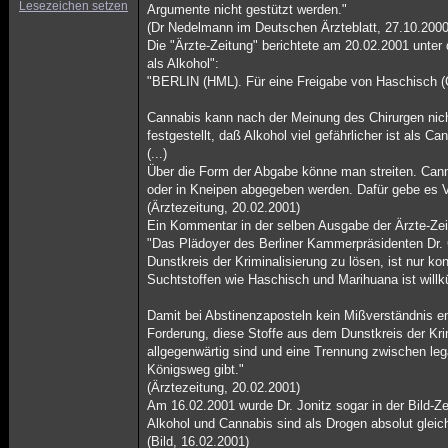
Lesezeichen setzen
Argumente nicht gestützt werden."
(Dr Nedelmann im Deutschen Ärzteblatt, 27.10.2000
Die "Ärzte-Zeitung" berichtete am 20.02.2001 unter
als Alkohol":
"BERLIN (HML). Für eine Freigabe von Haschisch (C
Cannabis kann nach der Meinung des Chirurgen nich
festgestellt, daß Alkohol viel gefährlicher ist als C
(...)
Über die Form der Abgabe könne man streiten. Cannab
oder in Kneipen abgegeben werden. Dafür gebe es Vo
(Ärztezeitung, 20.02.2001)
Ein Kommentar in der selben Ausgabe der Ärzte-Zeitu
"Das Plädoyer des Berliner Kammerpräsidenten Dr.
Dunstkreis der Kriminalisierung zu lösen, ist nur k
Suchtstoffen wie Haschisch und Marihuana ist willkü
Damit bei Abstinenzaposteln kein Mißverständnis en
Forderung, diese Stoffe aus dem Dunstkreis der Krim
allgegenwärtig sind und eine Trennung zwischen leg
Königsweg gibt."
(Ärztezeitung, 20.02.2001)
Am 16.02.2001 wurde Dr. Jonitz sogar in der Bild-Zei
Alkohol und Cannabis sind als Drogen absolut glei
(Bild, 16.02.2001)