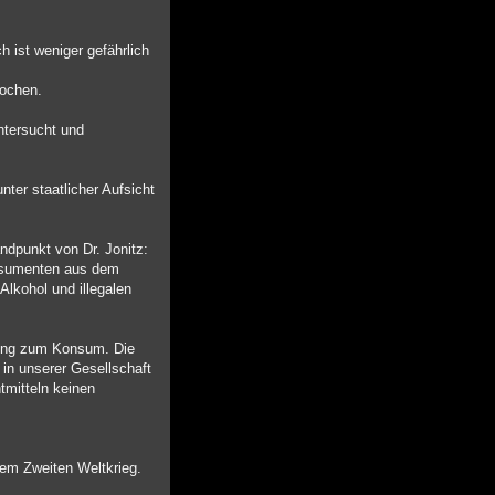
 ist weniger gefährlich
rochen.
ntersucht und
ter staatlicher Aufsicht
ndpunkt von Dr. Jonitz:
onsumenten aus dem
Alkohol und illegalen
erung zum Konsum. Die
 in unserer Gesellschaft
tmitteln keinen
dem Zweiten Weltkrieg.