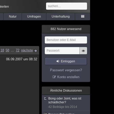
keiten
Natur
Umfragen
Unterhaltung
8
8
2
Nutzer anwesend
18
58
...
72
nächste
06.09.2007 um 08:32
Einloggen
Passwort vergessen?
Konto erstellen
Ähnliche Diskussionen
Bong oder Joint, was ist
schädlicher?
42 Beiträge bis 2014