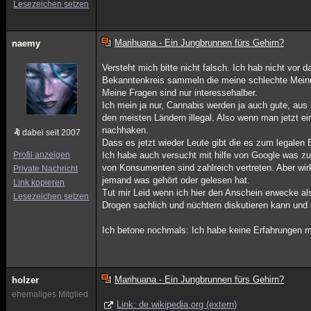
Lesezeichen setzen
Marihuana - Ein Jungbrunnen fürs Gehirn?
naemy
Versteht mich bitte nicht falsch. Ich hab nicht vor
Bekanntenkreis sammeln die meine schlechte Meinu
Meine Fragen sind nur interessehalber.
Ich mein ja nur, Cannabis werden ja auch gute, aus
den meisten Ländern illegal. Also wenn man jetzt e
nachhaken.
dabei seit 2007
Dass es jetzt wieder Leute gibt die es zum legalen B
Profil anzeigen
Ich habe auch versucht mit hilfe von Google was zu
von Konsumenten sind zahlreich vertreten. Aber wir
Private Nachricht
jemand was gehört oder gelesen hat.
Link kopieren
Tut mir Leid wenn ich hier den Anschein erwecke a
Lesezeichen setzen
Drogen sachlich und nüchtern diskutieren kann und d
Ich betone nochmals: Ich habe keine Erfahrungen m
Marihuana - Ein Jungbrunnen fürs Gehirn?
holzer
ehemaliges Mitglied
Link: de.wikipedia.org (extern)