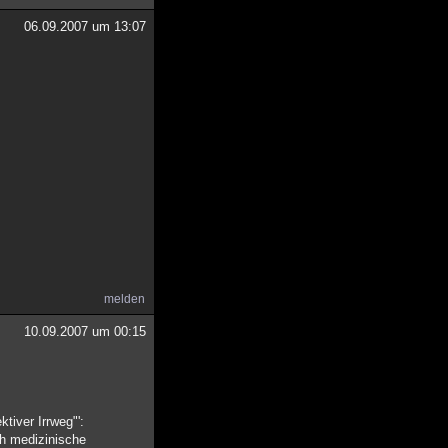
06.09.2007 um 13:07
melden
10.09.2007 um 00:15
tiver Irrweg"':
ch medizinische