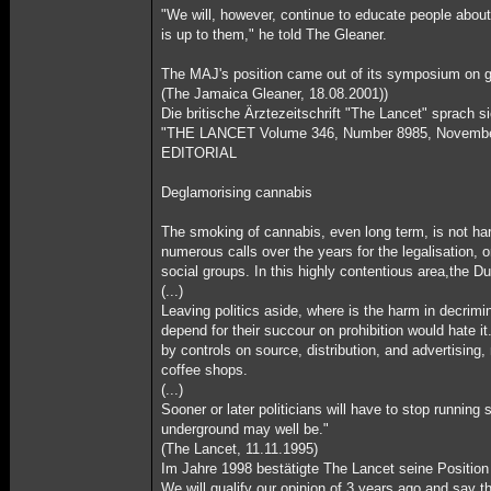
"We will, however, continue to educate people about 
is up to them," he told The Gleaner.
The MAJ's position came out of its symposium on ga
(The Jamaica Gleaner, 18.08.2001))
Die britische Ärztezeitschrift "The Lancet" sprach 
"THE LANCET Volume 346, Number 8985, November
EDITORIAL
Deglamorising cannabis
The smoking of cannabis, even long term, is not har
numerous calls over the years for the legalisation, 
social groups. In this highly contentious area,the D
(...)
Leaving politics aside, where is the harm in decrimi
depend for their succour on prohibition would hate 
by controls on source, distribution, and advertisin
coffee shops.
(...)
Sooner or later politicians will have to stop running
underground may well be."
(The Lancet, 11.11.1995)
Im Jahre 1998 bestätigte The Lancet seine Position i
We will qualify our opinion of 3 years ago and say th