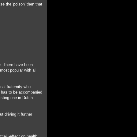
se the 'poison' then that
re. There have been
most popular with all
nal fraternity who
at has to be accompanied
isting one in Dutch
 driving it further
leill-effect on health,