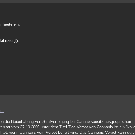
r heute ein.
abrizier(t)e.
htm
gen die Beibehaltung von Strafverfolgung bei Cannabisbesitz ausgesprochen.
latt vom 27.10.2000 unter dem Titel 'Das Verbot von Cannabis ist ein "kollek
chtet, wenn Cannabis vom Verbot befreit wird. Das Cannabis-Verbot kann dur