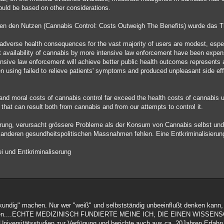
hould be based on other considerations.
egen den Nutzen (Cannabis Control: Costs Outweigh The Benefits) wurde das
t adverse health consequences for the vast majority of users are modest, es
ct availability of cannabis by more intensive law enforcement have been expens
tensive law enforcement will achieve better public health outcomes represents 
n using failed to relieve patients' symptoms and produced unpleasant side ef
 and moral costs of cannabis control far exceed the health costs of cannabis
that can result both from cannabis and from our attempts to control it.
lärung, verursacht grössere Probleme als der Konsum von Cannabis selbst und 
d anderen gesundheitspolitischen Massnahmen fehlen. Eine Entkriminalisierung
i und Entkriminaliserung
kundig" machen. Nur wer "weiß" und selbstständig unbeeinflußt denken kann,
 abrufen....ECHTE MEDIZINISCH FUNDIERTE MEINE ICH, DIE EINEN WISSE
versitätsstudien zur Verfügung und berichte auch aus ca. 20Jahren Erfahru