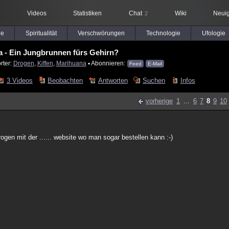
Videos
Statistiken
Chat
Wiki
Neuig
2
le
Spiritualität
Verschwörungen
Technologie
Ufologie
 - Ein Jungbrunnen fürs Gehirn?
rter:
Drogen
,
Kiffen
,
Marihuana
▪ Abonnieren:
Feed
E-Mail
3 Videos
Beobachten
Antworten
Suchen
Infos
vorherige
1
...
6
7
8
9
10
ogen mit der ...... website wo man sogar bestellen kann :-)