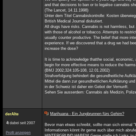
and that decisions to ban or to legalise cannabis s
(The Lancet, 14.11.1998)
Unter dem Titel Cannabiskontrolle: Kosten überwi
British Medical Journal diskutiert.
All drugs have risks. Cannabis is not harmless, bu
with those of alcohol or tobacco. Attempts to restri
usually counter productive. The belief that more in
experience. If we discovered that a drug we had bee
increase the dose?
It is time to acknowledge thatthe social, economic,
begin for more effective means to reduce the harms 
(BMJ 2002;324:105-108, 12.01.2002)
Strafverfolgung behindert die gesundheitliche Aufk
Mittel die dann zur gesundheitlichen Aufklärung un
in der Schweiz ist daher ein Gebot der Vernunft.
Sehen Sie ausserdem: Cannabis als Medizin, Polize
Marihuana - Ein Jungbrunnen fürs Gehirn?
derAlte
dabei seit 2007
Bevor man etwas schreibt, sollte man sich einmal "
Informationen könnt ihr gerne auch über mich
Profil anzeigen
HINTERGRUND HABEN! Gerne stelle ich Links zu Uni