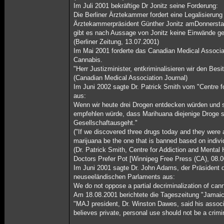
Im Juli 2001 bekräftige Dr Jonitz seine Forderung:
Die Berliner Ärztekammer fordert eine Legalisierun
Ärztekammerpräsident Günther Jonitz amDonnerstag
gibt es nach Aussage von Jonitz keine Einwände ge
(Berliner Zeitung, 13.07.2001)
Im Mai 2001 forderte das Canadian Medical Associat
Cannabis.
"Herr Justizminister, entkriminalisieren wir den Be
(Canadian Medical Association Journal)
Im Juni 2002 sagte Dr. Patrick Smith vom "Centre 
aus:
Wenn wir heute drei Drogen entdecken würden und s
empfehlen würde, dass Marihuana diejenige Droge s
Gesellschaftausgeht."
("If we discovered three drugs today and they were 
marijuana be the one that is banned based on indivi
(Dr. Patrick Smith, Centre for Addiction and Mental
Doctors Prefer Pot [Winnipeg Free Press (CA), 08.
Im Juni 2001 sagte Dr. John Adams, der Präsident
neuseeländischen Parlaments aus:
We do not oppose a partial decriminalization of can
Am 18.08.2001 berichtete die Tageszeitung "Jamaic
"MAJ president, Dr. Winston Dawes, said his associa
believes private, personal use should not be a crimi