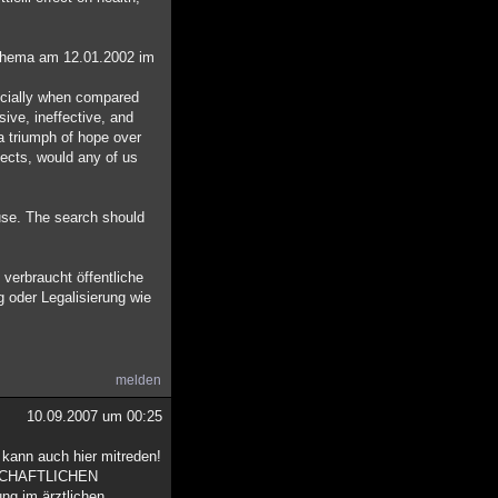
 Thema am 12.01.2002 im
pecially when compared
ive, ineffective, and
a triumph of hope over
fects, would any of us
 use. The search should
verbraucht öffentliche
 oder Legalisierung wie
melden
10.09.2007 um 00:25
 kann auch hier mitreden!
NSCHAFTLICHEN
ng im ärztlichen