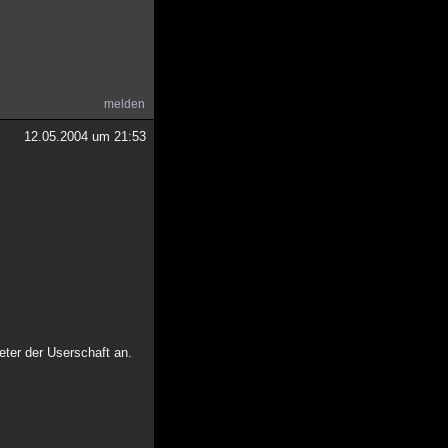
melden
12.05.2004 um 21:53
eter der Userschaft an.