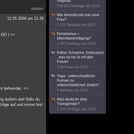
Original)
508.653 Beiträge bis 2026
melden
Wie beeindruckt man eine
12.05.2004 um 21:26
Frau?
3.011 Beiträge bis 2023
Feminismus =
:-DD ) <>
Gleichberechtigung?
3.953 Beiträge bis 2026
Esther Schweins, Diskussion
, was ist nur lis mit den
Frauen
3 Beiträge bis 2026
Yoga - unterschiedliche
Formen zu
unterschiedlichen Zeiten?
hr befremdet. <>
8 Beiträge bis 2024
ng äußern darf (falls du
Was denkt ihr über
Transgender?
iträge auf und immer bist
6.149 Beiträge bis 2026