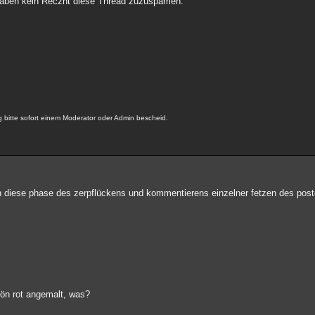
aben kein Reczht diese Thread zuzuspamen.
bitte sofort einem Moderator oder Admin bescheid.
en diese phase des zerpflückens und kommentierens einzelner fetzen des post
hön rot angemalt, was?