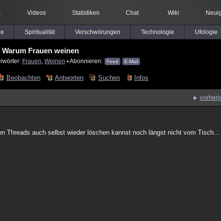
s
Videos
Statistiken
Chat
Wiki
Neuig
le
Spiritualität
Verschwörungen
Technologie
Ufologie
Warum Frauen weinen
lwörter:
Frauen
,
Weinen
▪ Abonnieren:
Feed
E-Mail
Beobachten
Antworten
Suchen
Infos
vorheri
ten Threads auch selbst wieder löschen kannst noch längst nicht vom Tisch...