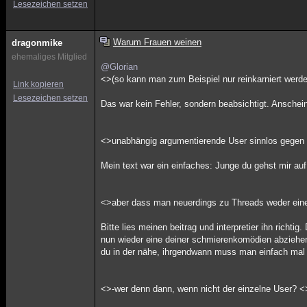
Lesezeichen setzen
Warum Frauen weinen
dragonmike
ehemaliges Mitglied
@Glorian
<>(so kann man zum Beispiel nur reinkarniert werde
Link kopieren
Lesezeichen setzen
Das war kein Fehler, sondern beabsichtigt. Anscheind
<>unabhängig argumentierende User sinnlos gegen 
Mein text war ein einfaches: Junge du gehst mir au
<>aber dass man neuerdings zu Threads weder eine 
Bitte lies meinen beitrag und interpretier ihn richti
nun wieder eine deiner schmierenkomödien abziehen w
du in der nähe, ihrgendwann muss man einfach mal
<>-wer denn dann, wenn nicht der einzelne User? <