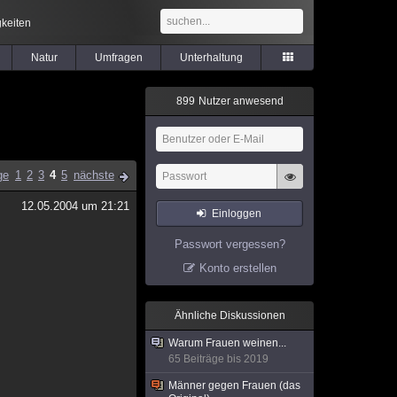
keiten
Natur
Umfragen
Unterhaltung
8
9
9
Nutzer anwesend
ge
1
2
3
4
5
nächste
12.05.2004 um 21:21
Einloggen
Passwort vergessen?
Konto erstellen
Ähnliche Diskussionen
Warum Frauen weinen...
65 Beiträge bis 2019
Männer gegen Frauen (das