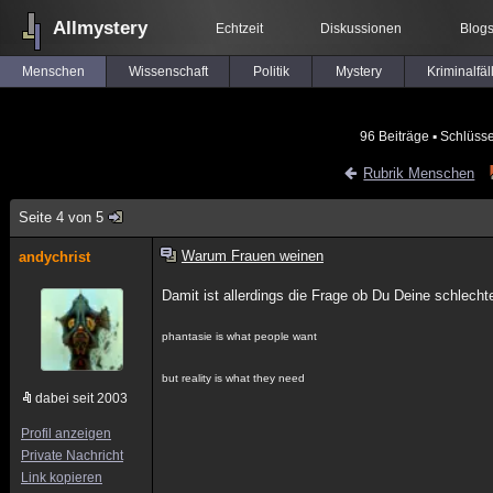
Allmystery
Echtzeit
Diskussionen
Blog
Menschen
Wissenschaft
Politik
Mystery
Kriminalfäl
96 Beiträge
▪ Schlüsse
Rubrik Menschen
Seite 4 von 5
Warum Frauen weinen
andychrist
Damit ist allerdings die Frage ob Du Deine schlech
phantasie is what people want
but reality is what they need
dabei seit 2003
Profil anzeigen
Private Nachricht
Link kopieren