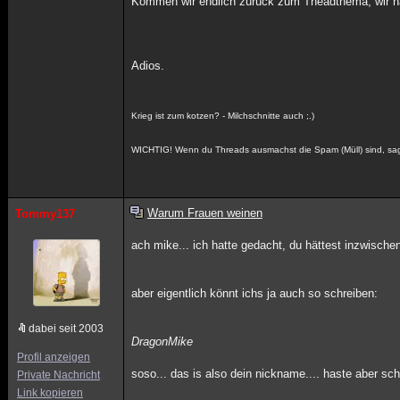
Kommen wir endlich zurück zum Theadthema, wir h
Adios.
Krieg ist zum kotzen? - Milchschnitte auch ;.)
WICHTIG! Wenn du Threads ausmachst die Spam (Müll) sind, sag 
Warum Frauen weinen
Tommy137
ach mike... ich hatte gedacht, du hättest inzwisch
aber eigentlich könnt ichs ja auch so schreiben:
dabei seit 2003
DragonMike
Profil anzeigen
soso... das is also dein nickname.... haste aber sc
Private Nachricht
Link kopieren