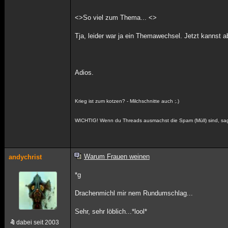
<>So viel zum Thema... <>
Tja, leider war ja ein Themawechsel. Jetzt kannst a
Adios.
Krieg ist zum kotzen? - Milchschnitte auch ;.)
WICHTIG! Wenn du Threads ausmachst die Spam (Müll) sind, sag 
Warum Frauen weinen
andychrist
*g
Drachenmichl mir nem Rundumschlag...
Sehr, sehr löblich...*lool*
dabei seit 2003