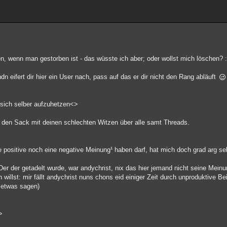
n, wenn man gestorben ist - das wüsste ich aber; oder wollst mich löschen? 
n eifert dir hier ein User nach, pass auf das er dir nicht den Rang abläuft
sich selber aufzuhetzen<>
f den Sack mit deinen schlechten Witzen über alle samt Threads.
positive noch eine negative Meinung¹ haben darf, hat mich doch grad arg se
g. Der der getadelt wurde, war andychrist, nix das hier jemand nicht seine Meinu
illst: mir fällt andychrist nuns chons eid einiger Zeit durch unproduktive Be
 etwas sagen)
>