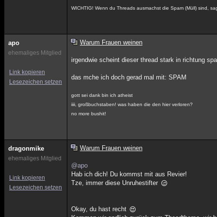
WICHTIG! Wenn du Threads ausmachst die Spam (Müll) sind, sag 
Warum Frauen weinen
apo
ehemaliges Mitglied
irgendwie scheint dieser thread stark in richtung 
Link kopieren
das mche ich doch gerad mal mit: SPAM
Lesezeichen setzen
gott sei dank bin ich atheist
iiii, großbuchstaben! was haben die den hier verloren?
no more bushit!
Warum Frauen weinen
dragonmike
ehemaliges Mitglied
@apo
Hab ich dich! Du kommst mit aus Revier!
Link kopieren
Tze, immer diese Unruhestifter
Lesezeichen setzen
Okay, du hast recht