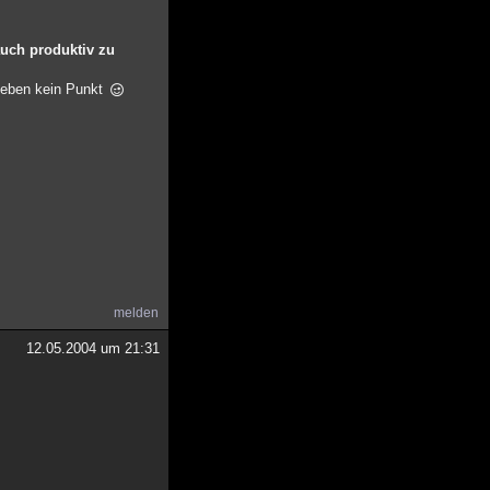
auch produktiv zu
t eben kein Punkt
melden
12.05.2004 um 21:31