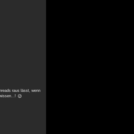
hreads raus lässt, wenn
wissen...!