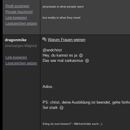
Profil anzeigen
phantasie is what people want
Private Nachricht
Link kopieren
but reality is what they need
Lesezeichen setzen
Warum Frauen weinen
dragonmike
ehemaliges Mitglied
@andchrist
Hey, du kannst es ja
Link kopieren
Das war mal sarkasmus
Lesezeichen setzen
Adios.
PS: christ, deine Ausbildung ist beendet, gehe hinf
Sei stark
Krieg ist zum kotzen? - Milchschnitte auch ;.)