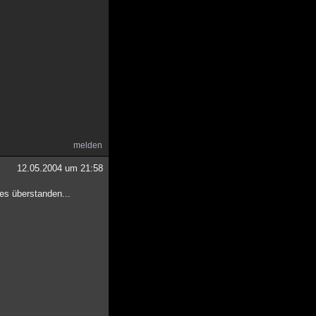
melden
12.05.2004 um 21:58
es überstanden...