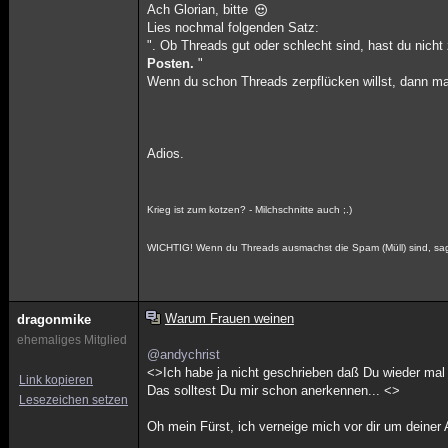
Ach Glorian, bitte
Lies nochmal folgenden Satz:
". Ob Threads gut oder schlecht sind, hast du nicht
Posten.
"
Wenn du schon Threads zerpflücken willst, dann m
Adios.
Krieg ist zum kotzen? - Milchschnitte auch ;.)
WICHTIG! Wenn du Threads ausmachst die Spam (Müll) sind, sag 
Warum Frauen weinen
dragonmike
ehemaliges Mitglied
@andychrist
<>Ich habe ja nicht geschrieben daß Du wieder mal 
Link kopieren
Das solltest Du mir schon anerkennen... <>
Lesezeichen setzen
Oh mein Fürst, ich verneige mich vor dir um deine