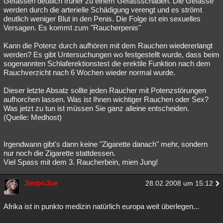
Gefässen deutlich früher zu einem Gefässschaden. Die Gefässe
werden durch die arterielle Schädigung verengt und es strömt
deutlich weniger Blut in den Penis. Die Folge ist ein sexuelles
Versagen. Es kommt zum "Raucherpenis"
Kann die Potenz durch aufhören mit dem Rauchen wiedererlangt
werden? Es gibt Untersuchungen wo festgestellt wurde, dass beim
sogenannten Schlaferektionstest die erektile Funktion nach dem
Rauchverzicht nach 6 Wochen wieder normal wurde.
Dieser letzte Absatz sollte jeden Raucher mit Potenzstörungen
aufhorchen lassen. Was ist Ihnen wichtiger Rauchen oder Sex?
Was jetzt zu tun ist müssen Sie ganz alleine entscheiden.
(Quelle: Medhost)
Irgendwann gibt's dann keine "Zigarette danach" mehr, sondern
nur noch die Zigarette stattdessen.
Viel Spass mit dem 3. Raucherbein, mien Jung!
JimboJoe
28.02.2008 um 15:12
Afrika ist in punkto medizin natürlich europa weit überlegen...