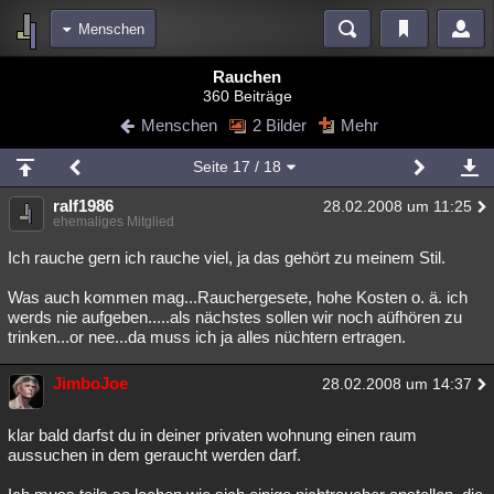
Menschen
Bereiche
Rauchen
360 Beiträge
Echtzeit
Diskussionen
Blogs
Videos
Statistiken
Menschen
2 Bilder
Mehr
Chat
Wiki
Neuigkeiten
2
Seite
17
/ 18
meine Rubriken
ralf1986
28.02.2008 um 11:25
Menschen
Wissenschaft
Politik
Mystery
Kriminalfälle
ehemaliges Mitglied
Spiritualität
Verschwörungen
Technologie
Ufologie
Ich rauche gern ich rauche viel, ja das gehört zu meinem Stil.
Was auch kommen mag...Rauchergesete, hohe Kosten o. ä. ich
Natur
Umfragen
Unterhaltung
werds nie aufgeben.....als nächstes sollen wir noch aüfhören zu
weitere Rubriken
trinken...or nee...da muss ich ja alles nüchtern ertragen.
Philosophie
Träume
Orte
Esoterik
Literatur
JimboJoe
28.02.2008 um 14:37
Astronomie
Helpdesk
Gruppen
Gaming
Filme
klar bald darfst du in deiner privaten wohnung einen raum
Musik
Clash
Verbesserungen
Allmystery
English
aussuchen in dem geraucht werden darf.
Übersichten