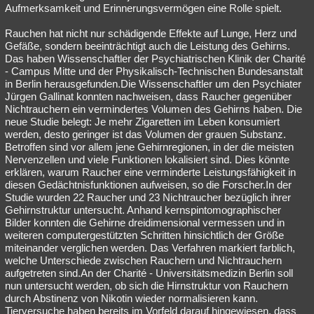
Aufmerksamkeit und Erinnerungsvermögen eine Rolle spielt.
Rauchen hat nicht nur schädigende Effekte auf Lunge, Herz und
Gefäße, sondern beeinträchtigt auch die Leistung des Gehirns.
Das haben Wissenschaftler der Psychiatrischen Klinik der Charité
- Campus Mitte und der Physikalisch-Technischen Bundesanstalt
in Berlin herausgefunden.Die Wissenschaftler um den Psychiater
Jürgen Gallinat konnten nachweisen, dass Raucher gegenüber
Nichtrauchern ein vermindertes Volumen des Gehirns haben. Die
neue Studie belegt: Je mehr Zigaretten im Leben konsumiert
werden, desto geringer ist das Volumen der grauen Substanz.
Betroffen sind vor allem jene Gehirnregionen, in der die meisten
Nervenzellen und viele Funktionen lokalisiert sind. Dies könnte
erklären, warum Raucher eine verminderte Leistungsfähigkeit in
diesen Gedächtnisfunktionen aufweisen, so die Forscher.In der
Studie wurden 22 Raucher und 23 Nichtraucher bezüglich ihrer
Gehirnstruktur untersucht. Anhand kernspintomographischer
Bilder konnten die Gehirne dreidimensional vermessen und in
weiteren computergestützten Schritten hinsichtlich der Größe
miteinander verglichen werden. Das Verfahren markiert farblich,
welche Unterschiede zwischen Rauchern und Nichtrauchern
aufgetreten sind.An der Charité - Universitätsmedizin Berlin soll
nun untersucht werden, ob sich die Hirnstruktur von Rauchern
durch Abstinenz von Nikotin wieder normalisieren kann.
Tierversuche haben bereits im Vorfeld darauf hingewiesen, dass