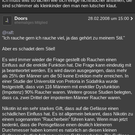
Ich muss teils so lachen wie sich einige nichtraucher anstellen, die
sind schlimmer als kleinkinder den man nen lutscher klaut.
Besucht
Teilgenommen
Alle
Neue
Geschlossen
Doors
Lesenswert
Schlüsselwörter
28.02.2008 um 15:00
ehemaliges Mitglied
@ralf
:
"Ich rauche gern ich rauche viel, ja das gehört zu meinem Stil."
Aber es schadet dem Stiel!
Es wird immer wieder die Frage gestellt ob Rauchen einen
Einfluss auf die erektile Funktion hat. Die Frage kann eindeutig mit
ja beantwortet werden. Es wird davon ausgegangen, dass mehr
als 25% der Männer um die 50 keine Erektion mehr erreichen. In
einer Studie der Universität von Pretoria in Südafrika wurde
festgestellt, dass von 116 Männern mit erektiler Dysfunktion
(Impotenz) 90% Raucher waren. Weitere grosse Studien belegten,
dass ca. zwei Drittel der impotenten Männer Raucher waren.
Nikotin ist ein sehr starkes Gift, dass auf die Gefässe einen
schädlichen Einfluss hat. Es ist allgemein bekannt, dass Nikotin zu
einem sogenannten "Raucherbein" führen kann. Wenn man jetzt
bedenkt, dass die Penisgefässe einen deutlich kleineren
Durchmesser haben kommt es natürlich an diesen kleinen