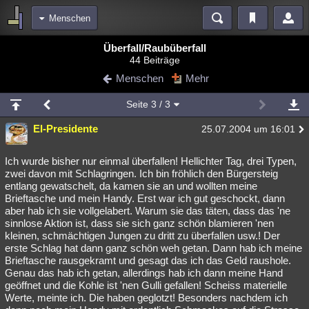
Menschen
Bereiche
Überfall/Raubüberfall
44 Beiträge
Echtzeit
Diskussionen
Blogs
Videos
Statistiken
Menschen
Mehr
Chat
Wiki
Neuigkeiten
Seite
3
/ 3
meine Rubriken
El-Presidente
25.07.2004 um 16:01
Menschen
Wissenschaft
Politik
Mystery
Kriminalfälle
Spiritualität
Verschwörungen
Technologie
Ufologie
Ich wurde bisher nur einmal überfallen! Hellichter Tag, drei Typen,
zwei davon mit Schlagringen. Ich bin fröhlich den Bürgersteig
entlang gewatschelt, da kamen sie an und wollten meine
Natur
Umfragen
Unterhaltung
Brieftasche und mein Handy. Erst war ich gut geschockt, dann
weitere Rubriken
aber hab ich sie vollgelabert. Warum sie das täten, dass das 'ne
sinnlose Aktion ist, dass sie sich ganz schön blamieren 'nen
Philosophie
Träume
Orte
Esoterik
Literatur
kleinen, schmächtigen Jungen zu dritt zu überfallen usw.! Der
erste Schlag hat dann ganz schön weh getan. Dann hab ich meine
Astronomie
Helpdesk
Gruppen
Gaming
Filme
Brieftasche rausgekramt und gesagt das ich das Geld raushole.
Genau das hab ich getan, allerdings hab ich dann meine Hand
Musik
Clash
Verbesserungen
Allmystery
English
geöffnet und die Kohle ist 'nen Gulli gefallen! Scheiss materielle
Werte, meinte ich. Die haben geglotzt! Besonders nachdem ich
Übersichten