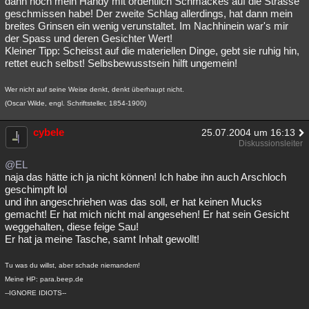
dann noch mein Handy mit ordentlich Schmackes auf die Strasse
geschmissen habe! Der zweite Schlag allerdings, hat dann mein
Besucht
Teilgenommen
Alle
Neue
Geschlossen
breites Grinsen ein wenig verunstaltet. Im Nachhinein war's mir
der Spass und deren Gesichter Wert!
Lesenswert
Schlüsselwörter
Kleiner Tipp: Scheisst auf die materiellen Dinge, gebt sie ruhig hin,
rettet euch selbst! Selbsbewusstsein hilft ungemein!
Wer nicht auf seine Weise denkt, denkt überhaupt nicht.
(Oscar Wilde, engl. Schriftsteller, 1854-1900)
cybele
25.07.2004 um 16:13
Diskussionsleiter
@EL
naja das hätte ich ja nicht können! Ich habe ihn auch Arschloch
geschimpft lol
und ihn angeschriehen was das soll, er hat keinen Mucks
gemacht! Er hat mich nicht mal angesehen! Er hat sein Gesicht
weggehalten, diese feige Sau!
Er hat ja meine Tasche, samt Inhalt gewollt!
Tu was du willst, aber schade niemandem!
Meine HP: para.beep.de
--IGNORE IDIOTS--