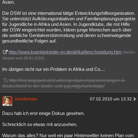
Asien.
Die DSW ist eine international tätige Entwicklungshilfeorganisation.
Sie unterstützt Aufklärungsinitiativen und Familienplanungsprojekte
für Jugendliche in Afrika und Asien. In Jugendklubs, die mit Hilfe
der DSW eingerichtet wurden, klären junge Menschen auch über
die weibliche Genitalverstümmelung und deren schwerwiegende
gesundheitliche Folgen auf.
http://www.koenigskinder-ev.de/afrika/beschneidung.htm
(Archiv-
Version vom 28.01.2010)
Im übrigen nicht nur ein Problem in Afrika und Co....
http://fmt.blogsport.de/zwitter/genitalverstuemmelungen-in-
deutschland-in-der-kinder-und-jugendgynaekologie/
insideman
07.02.2010 um 13:32
Dazu hab ich erst einige Dokus gesehen.
Schrecklich so etwas mit anzusehen.
Warum das alles? Nur weil ein paar Hinterweltler keinen Plan vom