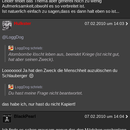
Leider findet das Thema aber generell noch zu wenig
Aufmerksamkeit,obwohl es so verbreitet ist.
Ist natuerlich einfach zu sagen,dass es dann halt eben so ist...
Hulkster
07.02.2010 um 14:03
@LoggDog
LoggDog schrieb:
Atombombe löscht leben aus, beendet Kriege (ist nicht gut,
hat aber seinen Zweck).
Loooooool Ja hat den Zweck die Menschheit auzulöschen du
Schlauberger
LoggDog schrieb:
Du hast meine Frage nicht beantwortet.
das habe ich, nur hast du nicht Kapiert!
BlackPearl
07.02.2010 um 14:04
Ich finde es schon grausam genug das den Mädchen wochenlang