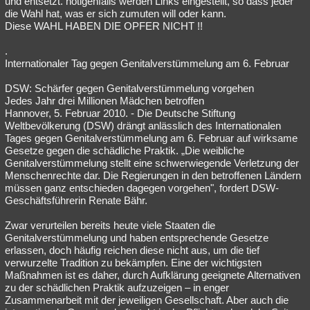
und entsetzt. nötigenfalls werden Links eingestellt, so dass jeder
die Wahl hat, was er sich zumuten will oder kann.
Besucht
Teilgenommen
Alle
Neue
Geschlossen
Diese WAHL HABEN DIE OPFER NICHT !!
Lesenswert
Schlüsselwörter
.
Internationaler Tag gegen Genitalverstümmelung am 6. Februar
DSW: Schärfer gegen Genitalverstümmelung vorgehen
Jedes Jahr drei Millionen Mädchen betroffen
Hannover, 5. Februar 2010. - Die Deutsche Stiftung
Weltbevölkerung (DSW) drängt anlässlich des Internationalen
Tages gegen Genitalverstümmelung am 6. Februar auf wirksame
Gesetze gegen die schädliche Praktik. „Die weibliche
Genitalverstümmelung stellt eine schwerwiegende Verletzung der
Menschenrechte dar. Die Regierungen in den betroffenen Ländern
müssen ganz entschieden dagegen vorgehen", fordert DSW-
Geschäftsführerin Renate Bähr.
Zwar verurteilen bereits heute viele Staaten die
Genitalverstümmelung und haben entsprechende Gesetze
erlassen, doch häufig reichen diese nicht aus, um die tief
verwurzelte Tradition zu bekämpfen. Eine der wichtigsten
Maßnahmen ist es daher, durch Aufklärung geeignete Alternativen
zu der schädlichen Praktik aufzuzeigen – in enger
Zusammenarbeit mit der jeweiligen Gesellschaft. Aber auch die