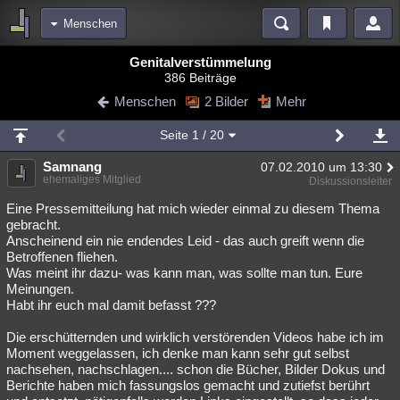
Menschen
Bereiche
Genitalverstümmelung
386 Beiträge
Echtzeit
Diskussionen
Blogs
Videos
Statistiken
Menschen
2 Bilder
Mehr
Chat
Wiki
Neuigkeiten
2
Seite
1
/ 20
meine Rubriken
Samnang
07.02.2010 um 13:30
Menschen
Wissenschaft
Politik
Mystery
Kriminalfälle
ehemaliges Mitglied
Diskussionsleiter
Spiritualität
Verschwörungen
Technologie
Ufologie
Eine Pressemitteilung hat mich wieder einmal zu diesem Thema
gebracht.
Anscheinend ein nie endendes Leid - das auch greift wenn die
Natur
Umfragen
Unterhaltung
Betroffenen fliehen.
weitere Rubriken
Was meint ihr dazu- was kann man, was sollte man tun. Eure
Meinungen.
Philosophie
Träume
Orte
Esoterik
Literatur
Habt ihr euch mal damit befasst ???
Astronomie
Helpdesk
Gruppen
Gaming
Filme
Die erschütternden und wirklich verstörenden Videos habe ich im
Moment weggelassen, ich denke man kann sehr gut selbst
Musik
Clash
Verbesserungen
Allmystery
English
nachsehen, nachschlagen.... schon die Bücher, Bilder Dokus und
Berichte haben mich fassungslos gemacht und zutiefst berührt
Übersichten