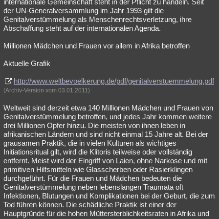
internationale Gemeinschaft steht in der Pflicht zu handeln. Seit
der UN-Generalversammlung im Jahr 1993 gilt die
Genitalverstümmelung als Menschenrechtsverletzung, ihre
Abschaffung steht auf der internationalen Agenda.
Millionen Mädchen und Frauen vor allem in Afrika betroffen
Aktuelle Grafik
http://www.weltbevoelkerung.de/pdf/genitalverstuemmelung.pdf
(Archiv-Version vom 03.01.2011)
Weltweit sind derzeit etwa 140 Millionen Mädchen und Frauen von
Genitalverstümmelung betroffen, und jedes Jahr kommen weitere
drei Millionen Opfer hinzu. Die meisten von ihnen leben in
afrikanischen Ländern und sind nicht einmal 15 Jahre alt. Bei der
grausamen Praktik, die in vielen Kulturen als wichtiges
Initiationsritual gilt, wird die Klitoris teilweise oder vollständig
entfernt. Meist wird der Eingriff von Laien, ohne Narkose und mit
primitiven Hilfsmitteln wie Glasscherben oder Rasierklingen
durchgeführt. Für die Frauen und Mädchen bedeuten die
Genitalverstümmelung neben lebenslangen Traumata oft
Infektionen, Blutungen und Komplikationen bei der Geburt, die zum
Tod führen können. Die schädliche Praktik ist einer der
Hauptgründe für die hohen Müttersterblichkeitsraten in Afrika und