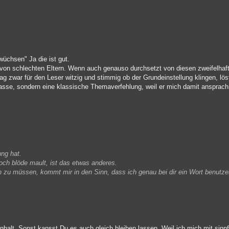
wüchsen" Ja die ist gut.
von schlechten Eltern. Wenn auch genauso durchsetzt von diesen zweifelhafte
g zwar für den Leser witzig und stimmig ob der Grundeinstellung klingen, lös
lasse, sondern eine klassische Themaverfehlung, weil er mich damit ansprach 
ng hat.
ch blöde mault, ist das etwas anderes.
 zu müssen, kommt mir in den Sinn, dass ich genau bei dir ein Wort benutze
Inhalt. Sonst kansst Du es auch gleich bleiben lassen. Weil ich mich mit sinn