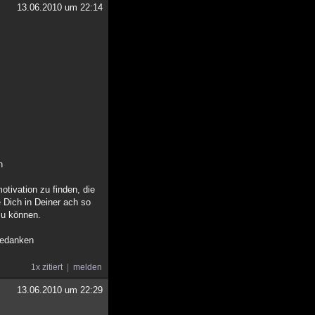
13.06.2010 um 22:14
n
tivation zu finden, die
 Dich in Deiner ach so
zu können.
 Gedanken
1x zitiert
melden
13.06.2010 um 22:29