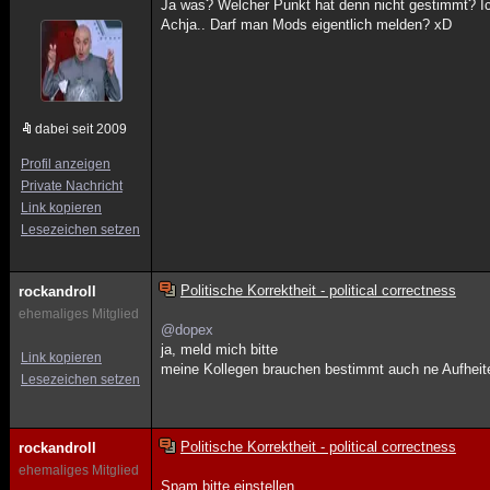
Ja was? Welcher Punkt hat denn nicht gestimmt? Ich m
Achja.. Darf man Mods eigentlich melden? xD
dabei seit 2009
Profil anzeigen
Private Nachricht
Link kopieren
Lesezeichen setzen
Politische Korrektheit - political correctness
rockandroll
ehemaliges Mitglied
@dopex
ja, meld mich bitte
Link kopieren
meine Kollegen brauchen bestimmt auch ne Aufhei
Lesezeichen setzen
Politische Korrektheit - political correctness
rockandroll
ehemaliges Mitglied
Spam bitte einstellen