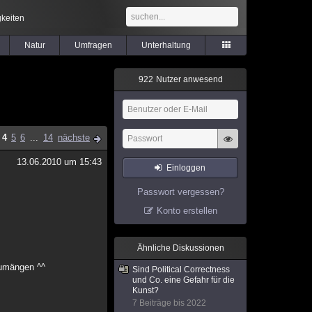
keiten
Natur
Umfragen
Unterhaltung
9
2
2
Nutzer anwesend
4
5
6
...
14
nächste
13.06.2010 um 15:43
Einloggen
Passwort vergessen?
Konto erstellen
Ähnliche Diskussionen
zumängen ^^
Sind Political Correctness
und Co. eine Gefahr für die
Kunst?
7 Beiträge bis 2022