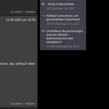
- Feine Unterschiede -
181 Beiträge bis 2007
2x zitiert
melden
Political correctness, ein
gescheitertes Experiment
13.06.2010 um 15:55
29.215 Beiträge bis 2025
Umstrittene Bezeichnungen
diverser Ethnien -
diskriminierend oder
rassistisch?
14.468 Beiträge bis 2013
sste, das politisch eben
2x zitiert
melden