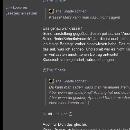
@The_Shade
Link kopieren
The_Shade schrieb:
Lesezeichen setzen
Klasse! Mehr kann man dazu nicht sagen!
was genau war klasse?
Seine Einstellung gegeüber diesen politischen "Aus
Seine Rede/Schreibdynamik? Ja, die ist auch nicht 
ich einige Beiträge vorher hingewiesen habe. Das ma
das auf, was ich schrieb. Und somit war es nicht K
mir verfassten umstrittenen Beitrag antwortet.
Klassisch vorbeigerudert, würde ich sagen.
@The_Shade
The_Shade schrieb:
Da kann man sagen, dass man ne andere Meinu
Aber wenn der andere null Ahnung hat und denno
Aber wenn du glaubst, Äpfel und Birnen mischen
eben nicht korrekt ist ;-)
ja, nä... is klar
Auch für Dich das gleiche.
Wenn Du was zu kritisieren hast, dann explizit den 