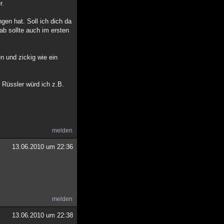
r.
gen hat. Soll ich dich da
ab sollte auch im ersten
en und zickig wie ein
 Rüssler würd ich z.B.
melden
13.06.2010 um 22:36
melden
13.06.2010 um 22:38