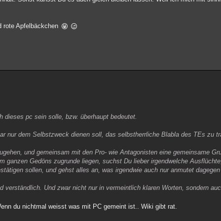
nd rote Apfelbäckchen
h dieses pc sein solle, bzw. überhaupt bedeutet.
nbar nur dem Selbstzweck dienen soll, das selbstherrliche Blabla des TEs zu t
inzugehen, und gemeinsam mit den Pro- wie Antagonisten eine gemeinsame Gru
m ganzen Gedöns zugrunde liegen, suchst Du lieber irgendwelche Ausflüchte, 
stätigen sollen, und gehst alles an, was irgendwie auch nur anmutet dagege
und verständlich. Und zwar nicht nur in vermeintlich klaren Worten, sondern 
Wenn du nichtmal weisst was mit PC gemeint ist.. Wiki gibt rat.