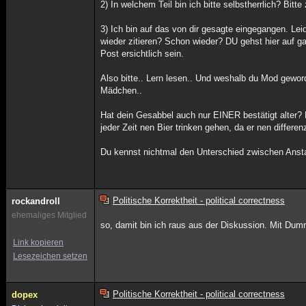
2) In welchem Teil bin ich bitte selbstherrlich? Bitt
3) Ich bin auf das von dir gesagte eingegangen. Lei
wieder zitieren? Schon wieder? DU gehst hier auf g
Post ersichtlich sein.
Also bitte.. Lern lesen.. Und weshalb du Mod geworde
Mädchen..
Hat dein Gesabbel auch nur EINER bestätigt alter? N
jeder Zeit nen Bier trinken gehen, da er nen differe
Du kennst nichtmal den Unterschied zwischen Anstan
Politische Korrektheit - political correctness
rockandroll
ehemaliges Mitglied
so, damit bin ich raus aus der Diskussion. Mit Dum
Link kopieren
Lesezeichen setzen
Politische Korrektheit - political correctness
dopex