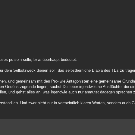
ieses pc sein solle, bzw. überhaupt bedeutet.
r nur dem Selbstzweck dienen soll, das selbstherrliche Blabla des TEs zu trage
gehen, und gemeinsam mit den Pro- wie Antagonisten eine gemeinsame Grundmo
n Gedöns zugrunde liegen, suchst Du lieber irgendwelche Ausflüchte, die die
ollen, und gehst alles an, was irgendwie auch nur anmutet dagegen sprechen 
verständlich. Und zwar nicht nur in vermeintlich klaren Worten, sondern auch