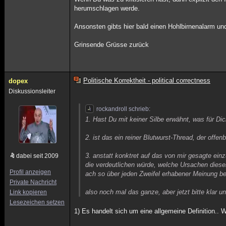
herumschlagen werde.
Ansonsten gibts hier bald einen Hohlbirnenalarm u
Grinsende Grüsse zurück
Politische Korrektheit - political correctness
dopex
Diskussionsleiter
rockandroll schrieb:
1. Hast Du mit keiner Silbe erwähnt, was für Dic
2. ist das ein reiner Blutwurst-Thread, der offe
3. anstatt konktret auf das von mir gesagte e
dabei seit 2009
die verdeutlichen würde, welche Ursachen diese
Profil anzeigen
ach so über jeden Zweifel erhabener Meinung be
Private Nachricht
also noch mal das ganze, aber jetzt bitte klar 
Link kopieren
Lesezeichen setzen
1) Es handelt sich um eine allgemeine Definition.. 