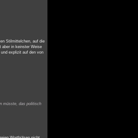
n Stilmittelchen, auf die
t aber in keinster Weise
und explizit auf den von
n müsste, das politisch
freien Worthülsen nicht