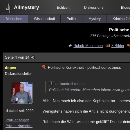
Allmystery
Echtzeit
Diskussionen
Blogs
Menschen
Wissenschaft
Politik
Mystery
Kriminalfäl
Politische
275 Beiträge
▪ Schlüssel
Rubrik Menschen
3 Bilder
Seite 4 von 14
Politische Korrektheit - political correctness
dopex
Diskussionsleiter
rockandroll schrieb:
Politisch inkorrekte Menschen labern zwar gerne
Ahh.. Nun mach ich also den Kopf nicht an.. Interes
dabei seit 2009
Wenigstens haben sich die Anti´s nicht durchgehen
Profil anzeigen
"Ich mach die Welt, wie sie mir gefällt!" Das ist de
Private Nachricht