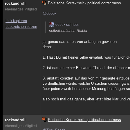
Politische Korrektheit - political correctness
rockandroll
ehemaliges Mitglied
@dopex
Link kopieren
dopex schrieb:
Lesezeichen setzen
selbstherrliches Blabla
ja, genau das ist es von anfang an gewesen.
denn:
1. Hast Du mit keiner Silbe erwähnt, was für Dich d
2. ist das ein reiner Blutwurst-Thread, der offenba
3. anstatt konktret auf das von mir gesagte einzu
verdeutlichen würde, welche Ursachen diesem ganze
über jeden Zweifel erhabener Meinung bestätigen s
also noch mal das ganze, aber jetzt bitte klar und 
Politische Korrektheit - political correctness
rockandroll
ehemaliges Mitglied