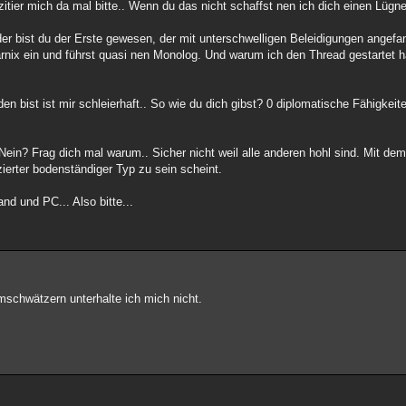
e zitier mich da mal bitte.. Wenn du das nicht schaffst nen ich dich einen Lügne
der bist du der Erste gewesen, der mit unterschwelligen Beleidigungen angefan
arnix ein und führst quasi nen Monolog. Und warum ich den Thread gestartet h
n bist ist mir schleierhaft.. So wie du dich gibst? 0 diplomatische Fähigkeit
ein? Frag dich mal warum.. Sicher nicht weil alle anderen hohl sind. Mit dem
nzierter bodenständiger Typ zu sein scheint.
d und PC... Also bitte...
mschwätzern unterhalte ich mich nicht.