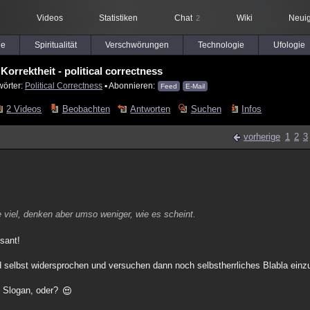
Videos
Statistiken
Chat
Wiki
Neuig
2
le
Spiritualität
Verschwörungen
Technologie
Ufologie
 Korrektheit - political correctness
wörter:
Political Correctness
▪ Abonnieren:
Feed
E-Mail
2 Videos
Beobachten
Antworten
Suchen
Infos
vorherige
1
2
3
 viel, denken aber umso weniger, wie es scheint.
sant!
d selbst widersprochen und versuchen dann noch selbstherrliches Blabla ein
in Slogan, oder?