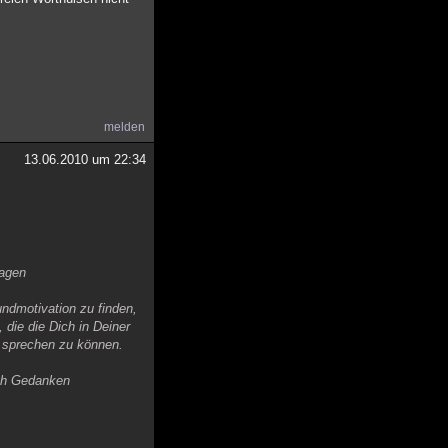
melden
13.06.2010 um 22:34
ragen
ndmotivation zu finden,
die die Dich in Deiner
n sprechen zu können.
auch Gedanken