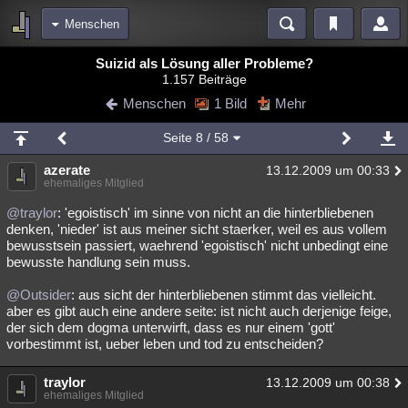
Menschen
Bereiche
Suizid als Lösung aller Probleme?
1.157 Beiträge
Echtzeit
Diskussionen
Blogs
Videos
Statistiken
Menschen
1 Bild
Mehr
Chat
Wiki
Neuigkeiten
3
Seite
8
/ 58
meine Rubriken
azerate
13.12.2009 um 00:33
Menschen
Wissenschaft
Politik
Mystery
Kriminalfälle
ehemaliges Mitglied
Spiritualität
Verschwörungen
Technologie
Ufologie
@traylor
: 'egoistisch' im sinne von nicht an die hinterbliebenen
denken, 'nieder' ist aus meiner sicht staerker, weil es aus vollem
bewusstsein passiert, waehrend 'egoistisch' nicht unbedingt eine
Natur
Umfragen
Unterhaltung
bewusste handlung sein muss.
weitere Rubriken
@Outsider
: aus sicht der hinterbliebenen stimmt das vielleicht.
Philosophie
Träume
Orte
Esoterik
Literatur
aber es gibt auch eine andere seite: ist nicht auch derjenige feige,
der sich dem dogma unterwirft, dass es nur einem 'gott'
Astronomie
Helpdesk
Gruppen
Gaming
Filme
vorbestimmt ist, ueber leben und tod zu entscheiden?
Musik
Clash
Verbesserungen
Allmystery
English
traylor
13.12.2009 um 00:38
ehemaliges Mitglied
Übersichten