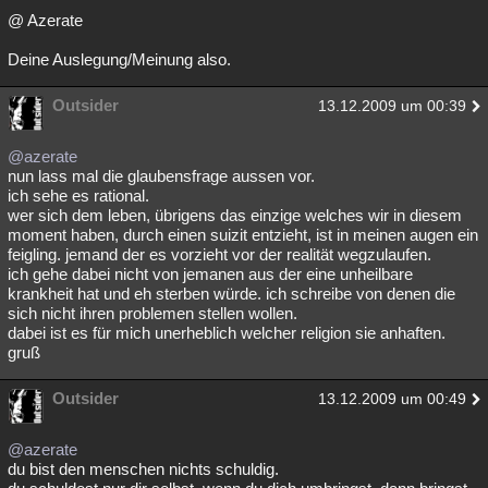
@ Azerate
Besucht
Teilgenommen
Alle
Neue
Geschlossen
Deine Auslegung/Meinung also.
Lesenswert
Schlüsselwörter
Outsider
13.12.2009 um 00:39
@azerate
nun lass mal die glaubensfrage aussen vor.
ich sehe es rational.
wer sich dem leben, übrigens das einzige welches wir in diesem
moment haben, durch einen suizit entzieht, ist in meinen augen ein
feigling. jemand der es vorzieht vor der realität wegzulaufen.
ich gehe dabei nicht von jemanen aus der eine unheilbare
krankheit hat und eh sterben würde. ich schreibe von denen die
sich nicht ihren problemen stellen wollen.
dabei ist es für mich unerheblich welcher religion sie anhaften.
gruß
Outsider
13.12.2009 um 00:49
@azerate
du bist den menschen nichts schuldig.