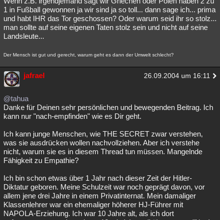
Wenn z.B. irgendjemand sagt wir Griechen oder Polen haben 2 zu
1 in Fußball gewonnen ja wir sind ja so toll... dann sage ich... prima
und habt IHR das Tor geschossen? Oder warum seid ihr so stolz...
man sollte auf seine eigenen Taten stolz sein und nicht auf seine
Landsleute...
Der Mensch ist gut und gerecht, warum geht es dann der Umwelt schlecht?
jafrael
26.09.2004 um 16:11
@tahua
Danke für Deinen sehr persönlichen und bewegenden Beitrag. Ich
kann nur "nach-empfinden" wie es Dir geht.
Ich kann junge Menschen, wie THE SECRET zwar verstehen,
was sie ausdrücken wollen nachvollziehen. Aber ich verstehe
nicht, warum sie es in diesem Thread tun müssen. Mangelnde
Fähigkeit zu Empathie?
Ich bin schon etwas über 1 Jahr nach dieser Zeit der Hitler-
Diktatur geboren. Meine Schulzeit war noch geprägt davon, vor
allem jene drei Jahre in einem Privatinternat. Mein damaliger
Klassenlehrer war ein ehemaliger höherer HJ-Führer mit
NAPOLA-Erziehung. Ich war 10 Jahre alt, als ich dort