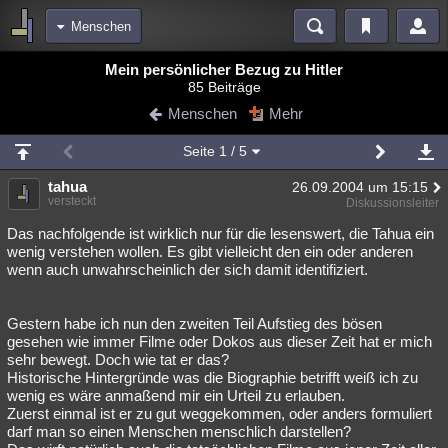
Menschen
Bereiche
Mein persönlicher Bezug zu Hitler
85 Beiträge
Echtzeit
Diskussionen
Blogs
Videos
Statistiken
Menschen
Mehr
Chat
Wiki
Neuigkeiten
3
Seite
1
/ 5
meine Rubriken
tahua
26.09.2004 um 15:15
Menschen
Wissenschaft
Politik
Mystery
Kriminalfälle
versteckt
Diskussionsleiter
Spiritualität
Verschwörungen
Technologie
Ufologie
Das nachfolgende ist wirklich nur für die lesenswert, die Tahua ein
wenig verstehen wollen. Es gibt vielleicht den ein oder anderen
wenn auch unwahrscheinlich der sich damit identifiziert.
Natur
Umfragen
Unterhaltung
weitere Rubriken
Gestern habe ich nun den zweiten Teil Aufstieg des bösen
Philosophie
Träume
Orte
Esoterik
Literatur
gesehen wie immer Filme oder Dokos aus dieser Zeit hat er mich
sehr bewegt. Doch wie tat er das?
Astronomie
Helpdesk
Gruppen
Gaming
Filme
Historische Hintergründe was die Biographie betrifft weiß ich zu
wenig es wäre anmaßend mir ein Urteil zu erlauben.
Musik
Clash
Verbesserungen
Allmystery
English
Zuerst einmal ist er zu gut weggekommen, oder anders formuliert
darf man so einen Menschen menschlich darstellen?
Übersichten