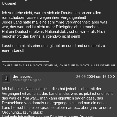
Ukraine!
Ich verstehe nicht, warum sich die Deutschen so von allen
rumschubsen lassen, wegen ihrer Vergangenheit!
Jedes Land hatte mal eine schlimme Vergangenheit, aber was
war, das war und ist nicht mehr Rückgängich zu machen!
Hat ein Deutscher etwas Nationalstolz, schon wir er als Nazi
beschimpft, das kanns ja irgendwo nicht sein!!
Lasst euch nichts einreden, glaubt an euer Land und steht zu
eurem Land!!
______________________________
ICH GLAUBE AN ALLES- NICHTS IST HEILIG, ICH GLAUBE AN NICHTS- ALLES IST HEILIG!
the_secret
26.09.2004 um 16:10
ehemaliges Mitglied
Ich habe kein Nationalstolz... dies hat jedoch nichts mit der
Vergangenheit zu tun... das Land ist das was es jetzt ist und nicht
das was es mal war... man kann eigentlich sagen dass, das
Deutschland von damals untergegangen ist und nun ein neues
Land herrscht... selbe sprache selber name.... aber ganz andere
Ordunung... (zum glück)
Und naja ich selber bin vom Blut her nur zum Bruchteil