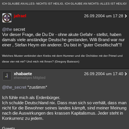
ICH GLAUBE AN ALLES- NICHTS IST HEILIG, ICH GLAUBE AN NICHTS- ALLES IST HEILIG!
jafrael
26.09.2004 um 17:28
@the
secret
Vor dieser Frage, die Du Dir - ohne akute Gefahr - stellst, haben
damals viele anständige Deutsche gestanden. Willi Brand war nur
einer , Stefan Heym ein anderer. Du bist in "guter Gesellschaft"!!
Welches Muster verbindet den Krebs mit dem Hummer und die Orchidee mit der Primel und
diese vier mit mir? Und mich mit Ihnen? (Gregory Bateson)
xhabaete
26.09.2004 um 17:40
ehemaliges Mitglied
@the_secret
*zustimm*
Ich fühle mich als Erdenbürger.
Ich schulde Deutschland nix. Dass man sich so verhält, dass man
nicht für die Bewohner seines landes kämpft, sind meiner Meinung
nach die Auswirkungen des krassen Kapitalismus. Jeder steht in
Konkurrenz zu jedem.
Greetz