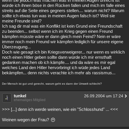
wenn sie jedoch was machen was in meinen Augen unrecht ist
würde ich ihnen böse in den Rücken fallen und mich im falle eines
streits auf die Seite eines gegners stellen.... warum nicht? Warum
sollte ich etwas tun was in meinen Augen falsch ist? Weil sie
meine Freunde sind?
Ich sag dir mal was ein Konflikt ist kein Grund eine Freundschaft
zu beenden... selbst wenn ich im Krieg gegen einen Freund
kämpfen müsste wäre er dann gleich mein Feind? Nein er wäre
immer noch mein Freund wir kämpfen lediglich für unsere eigene
Überzeugung...
Doch wie gesagt ich bin Kriegsverweigerer... nur wenn es wirklich
noch einen Hitler geben sollte dann würde ich mir ernsthaft
gedanken machen ob ich kämpfe.... und da wäre es mir egal
welches Land den Hitler hervorbringt ich wüde jedes Land
bekämpfen... denn nichts verachte ich mehr als rassismus...
Der Mensch ist gut und gerecht, warum geht es dann der Umwelt schlecht?
tunkel
26.09.2004 um 17:24
ehemaliges Mitglied
>>> [...] denn ich werde weinen, wie ein "Schlosshund" ... <<<
Weinen wegen der Frau?