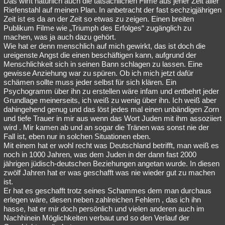
Das wirft natürlich auch die tatsächlichen Filme aus jener Zeit aller
Riefenstahl auf meinen Plan. In anbetracht der fast sechzigjährigen
Besucht
Teilgenommen
Alle
Neue
Geschlossen
Zeit ist es da an der Zeit so etwas zu zeigen. Einen breiten
Publikum Filme wie „Triumph des Erfolges“ zugänglich zu
Lesenswert
Schlüsselwörter
machen, was ja auch dazu gehört.
Wie hat er denn menschlich auf mich gewirkt, das ist doch die
ureigenste Angst die einen beschäftigen kann, aufgrund der
Menschlichkeit sich in seinen Bann schlagen zu lassen. Eine
gewisse Anziehung war zu spüren. Ob ich mich jetzt dafür
schämen sollte muss jeder selbst für sich klären. Ein
Psychogramm über ihn zu erstellen wäre infam und entbehrt jeder
Grundlage meinerseits, ich weiß zu wenig über ihn. Ich weiß aber
dahingehend genug und das löst jedes mal einen unbändigen Zorn
und tiefe Trauer in mir aus wenn das Wort Juden mit ihm assoziiert
wird . Mir kamen ab und an sogar die Tränen was sonst nie der
Fall ist, eben nur in solchen Situationen eben.
Mit einem hat er wohl recht was Deutschland betrifft, man weiß es
noch in 1000 Jahren, was dem Juden in der dann fast 2000
jährigen jüdisch-deutschen Beziehungen angetan wurde. In diesen
zwölf Jahren hat er was geschafft was nie wieder gut zu machen
ist.
Er hat es geschafft trotz seines Schammes dem man durchaus
erlegen wäre, diesen neben zahlreichen Fehlern , das ich ihn
hasse, hat er mir doch persönlich und vielen anderen auch im
Nachhinein Möglichkeiten verbaut und so den Verlauf der