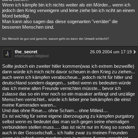
Wenn ich kämpfe bin ich nichts weiter als ein Mörder... wenn ich
jedoch den Krieg verweigere und leine ziehe bin ich nciht an einem
Mord beteiligt.
Man kann also sagen das diese sogenanten "verräter" die
besseren Menschen sind.
Der Mensch ist gut und gerecht, warum geht es dann der Umwelt schlecht?
the_secret
26.09.2004 um 17:19
ehemaliges Mitglied
Sollte jedoch ein zweiter hitler kommen(was ich extrem bezweifle)
dann würde ich mich nicht davor scheuen in den Krieg zu ziehen...
auch wenn ich kämpfen verabscheue... jedoch nicht für hitler und
deutschland sondern dagegen... selbst wenn es bedeuten würde
das ich meine alten Freunde vernichten müsste... bevor ich
zulasse das so ein irrer noch so ein masaker anfängt und unzälige
Menschen vernichtet.. würde ich lieber jene bekämpfen die einst
meine Kameraden waren...
Und das ohne Reue.... ohne Scham... ohne Mitleid....
Es ist wichtig für seine eigene überzeugung zu kämpfen purgatory
selbst wenn es bedeutet das man sich gegen seine ehemaligen
verbündeten stellen muss..... das ist nicht nur im Krieg so sondern
auch in der Gesselschaft... ich halte zwar zu meinen Freunden