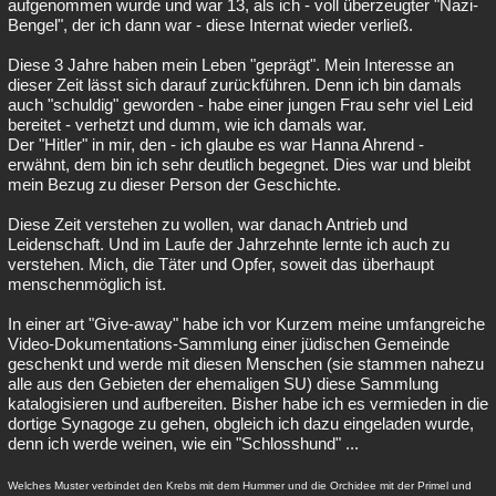
aufgenommen wurde und war 13, als ich - voll überzeugter "Nazi-
Bengel", der ich dann war - diese Internat wieder verließ.
Diese 3 Jahre haben mein Leben "geprägt". Mein Interesse an
dieser Zeit lässt sich darauf zurückführen. Denn ich bin damals
auch "schuldig" geworden - habe einer jungen Frau sehr viel Leid
bereitet - verhetzt und dumm, wie ich damals war.
Der "Hitler" in mir, den - ich glaube es war Hanna Ahrend -
erwähnt, dem bin ich sehr deutlich begegnet. Dies war und bleibt
mein Bezug zu dieser Person der Geschichte.
Diese Zeit verstehen zu wollen, war danach Antrieb und
Leidenschaft. Und im Laufe der Jahrzehnte lernte ich auch zu
verstehen. Mich, die Täter und Opfer, soweit das überhaupt
menschenmöglich ist.
In einer art "Give-away" habe ich vor Kurzem meine umfangreiche
Video-Dokumentations-Sammlung einer jüdischen Gemeinde
geschenkt und werde mit diesen Menschen (sie stammen nahezu
alle aus den Gebieten der ehemaligen SU) diese Sammlung
katalogisieren und aufbereiten. Bisher habe ich es vermieden in die
dortige Synagoge zu gehen, obgleich ich dazu eingeladen wurde,
denn ich werde weinen, wie ein "Schlosshund" ...
Welches Muster verbindet den Krebs mit dem Hummer und die Orchidee mit der Primel und