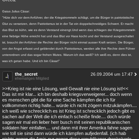
Gaius Julius Cäsar:
"Hüte dich vor dem Anführer, der die Kriegstrommeln schlägt, um die Bürger in patriotistische
Glut zu versetzen, denn Patriotismus ist in der Tat ein doppelschneidiges Schwert. Er macht
das Blut so kühn, wie es denn Verstand einengt.Und wenn das schlagen der Kriegstrommeln
eine fiebrige Höhe erreicht hat und das Blut vor Hass kocht und der Verstand ausgeschaltet
ist, braucht der Anführer die Rechte der Bürger nicht einmal ausser Kraft setzen. Die Bürger,
von der Angst erfasst und geblendet durch Patriotismus, werden alle ihre Rechte dem Führer
unterordnen und das sogar frohen Mutes. Warum ich das weiß? Ich weiß es, denn dies ist,
was ich getan habe. Und ich bin Cäsar!"
the_secret
26.09.2004 um 17:47
ehemaliges Mitglied
>>Krieg ist nie eine Lösung, weil Gewalt nie eine Lösung ist!<<
Das ist mir klar... ich bin deshalb kriegsverweigerer... doch wenn
es menschen gibt die für eine Sache kämpfen die ich für
vollkommen richtig halte... würde ich nicht zögern mitzukämpfen....
ich weiß wie schrecklich es ist Krieg ist schrecklich jedoch gibt es
sachen auf der Welt die ich einfach scheiße finde.... doch würde
sagen wir mal ein lieber herr busch mit seinen republikanischen
soldaten hier einfallen.... und dann mit ihrer Amerika fahne sagen
wie toll sie sind dann würde ich kämpfen aufjedenfall. (ich hab
nichts gegen die Amis nur gegen diese republikaner dreckskerle