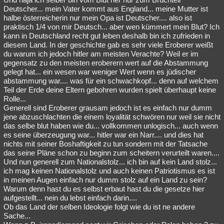
Deutscher... mein Vater kommt aus England... meine Mutter ist
halbe österreicherin nur mein Opa ist Deutscher.... also ist
praktisch 1/4 von mir Deutsch... aber wen kümmert mein Blut? Ich
kann in Deutschland recht gut leben deshalb bin ich zufrieden in
diesem Land. In der geschichte gab es sehr viele Eroberer weißt
du warum ich jedoch hitler am meisten Verachte? Weil er im
gegensatz zu den meisten eroberern wert auf die Abstammung
gelegt hat... ein wesen war weniger Wert wenn es jüdischer
abstammung war.... was für ein schwachkopf... denn auf welchem
Teil der Erde deine Eltern gebohren wurden spielt überhaupt keine
Rolle...
Generell sind Eroberer grausam jedoch ist es einfach nur dumm
jene abzuschlachten die einem loyalität schwören nur weil sie nicht
das selbe blut haben wie du... vollkommen unlogisch... auch wenn
es seine überzeugung war... hitler war ein Narr.... und dies hat
nichts mit seiner Boshaftigkeit zu tun sondern mit der Tatsache
das seine Pläne schon zu beginn zum scheitern verurteilt waren....
Und nun generell zum Nationalstolz... ich bin auf kein Land stolz...
ich mag keinen Nationalstolz und auch keinen Patriotismus es ist
in meinen Augen einfach nur dumm stolz auf ein Land zu sein?
Warum denn hast du es selbst erbaut hast du die gesetze hier
aufgestellt... nein du lebst einfach darin....
Ob das Land der selben Ideologie folgt wie du ist ne andere
Sache...