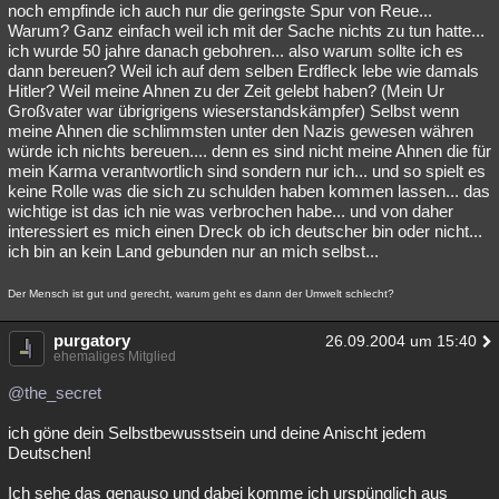
noch empfinde ich auch nur die geringste Spur von Reue...
Warum? Ganz einfach weil ich mit der Sache nichts zu tun hatte...
ich wurde 50 jahre danach gebohren... also warum sollte ich es
dann bereuen? Weil ich auf dem selben Erdfleck lebe wie damals
Hitler? Weil meine Ahnen zu der Zeit gelebt haben? (Mein Ur
Großvater war übrigrigens wieserstandskämpfer) Selbst wenn
meine Ahnen die schlimmsten unter den Nazis gewesen währen
würde ich nichts bereuen.... denn es sind nicht meine Ahnen die für
mein Karma verantwortlich sind sondern nur ich... und so spielt es
keine Rolle was die sich zu schulden haben kommen lassen... das
wichtige ist das ich nie was verbrochen habe... und von daher
interessiert es mich einen Dreck ob ich deutscher bin oder nicht...
ich bin an kein Land gebunden nur an mich selbst...
Der Mensch ist gut und gerecht, warum geht es dann der Umwelt schlecht?
purgatory
26.09.2004 um 15:40
ehemaliges Mitglied
@the_secret
ich göne dein Selbstbewusstsein und deine Anischt jedem
Deutschen!
Ich sehe das genauso und dabei komme ich urspünglich aus