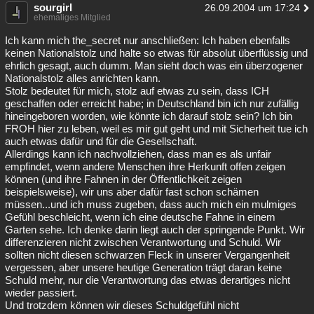
sourgirl
26.09.2004 um 17:24
ehemaliges Mitglied
Ich kann mich the_secret nur anschließen: Ich haben ebenfalls
keinen Nationalstolz und halte so etwas für absolut überflüssig und
ehrlich gesagt, auch dumm. Man sieht doch was ein überzogener
Nationalstolz alles anrichten kann.
Stolz bedeutet für mich, stolz auf etwas zu sein, dass ICH
geschaffen oder erreicht habe; in Deutschland bin ich nur zufällig
hineingeboren worden, wie könnte ich darauf stolz sein? Ich bin
FROH hier zu leben, weil es mir gut geht und mit Sicherheit tue ich
auch etwas dafür und für die Gesellschaft.
Allerdings kann ich nachvollziehen, dass man es als unfair
empfindet, wenn andere Menschen ihre Herkunft offen zeigen
können (und ihre Fahnen in der Öffentlichkeit zeigen
beispielsweise), wir uns aber dafür fast schon schämen
müssen...und ich muss zugeben, dass auch mich ein mulmiges
Gefühl beschleicht, wenn ich eine deutsche Fahne in einem
Garten sehe. Ich denke darin liegt auch der springende Punkt. Wir
differenzieren nicht zwischen Verantwortung und Schuld. Wir
sollten nicht diesen schwarzen Fleck in unserer Vergangenheit
vergessen, aber unsere heutige Generation trägt daran keine
Schuld mehr, nur die Verantwortung das etwas derartiges nicht
wieder passiert.
Und trotzdem können wir dieses Schuldgefühl nicht