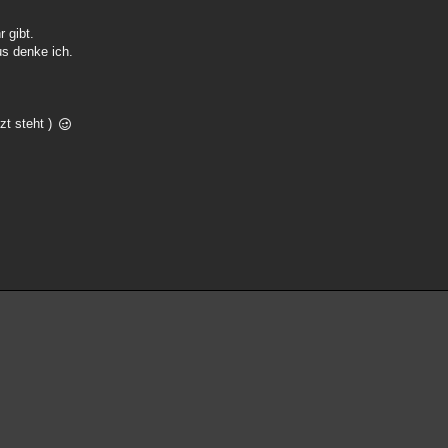
 gibt.
us denke ich.
zt steht )