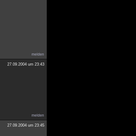
melden
27.09.2004 um 23:43
melden
27.09.2004 um 23:45