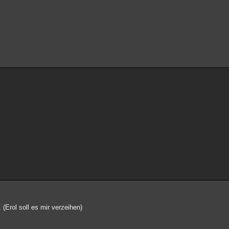
 (Erol soll es mir verzeihen)