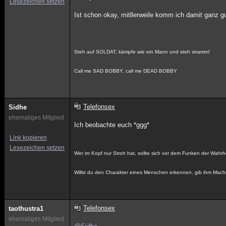
Lesezeichen setzen
Ist schon okay, mitllerweile komm ich damit ganz gu
Steh auf SOLDAT, kämpfe wie ein Mann und steh stramm!
Call me SAD BOBBY, call me DEAD BOBBY
Telefonsex
Sidhe
ehemaliges Mitglied
Ich beobachte euch *ggg*
Link kopieren
Lesezeichen setzen
Wer im Kopf nur Stroh hat, sollte sich vor dem Funken der Wahrh
Willst du den Charakter eines Menschen erkennen, gib ihm Mach
Telefonsex
taothustra1
ehemaliges Mitglied