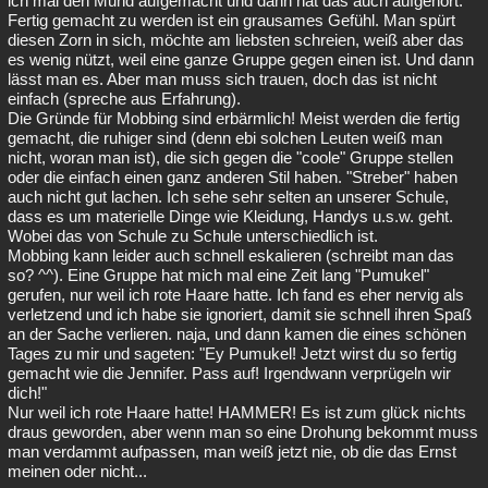
ich mal den Mund aufgemacht und dann hat das auch aufgehört.
Fertig gemacht zu werden ist ein grausames Gefühl. Man spürt
diesen Zorn in sich, möchte am liebsten schreien, weiß aber das
es wenig nützt, weil eine ganze Gruppe gegen einen ist. Und dann
lässt man es. Aber man muss sich trauen, doch das ist nicht
einfach (spreche aus Erfahrung).
Die Gründe für Mobbing sind erbärmlich! Meist werden die fertig
gemacht, die ruhiger sind (denn ebi solchen Leuten weiß man
nicht, woran man ist), die sich gegen die "coole" Gruppe stellen
oder die einfach einen ganz anderen Stil haben. "Streber" haben
auch nicht gut lachen. Ich sehe sehr selten an unserer Schule,
dass es um materielle Dinge wie Kleidung, Handys u.s.w. geht.
Wobei das von Schule zu Schule unterschiedlich ist.
Mobbing kann leider auch schnell eskalieren (schreibt man das
so? ^^). Eine Gruppe hat mich mal eine Zeit lang "Pumukel"
gerufen, nur weil ich rote Haare hatte. Ich fand es eher nervig als
verletzend und ich habe sie ignoriert, damit sie schnell ihren Spaß
an der Sache verlieren. naja, und dann kamen die eines schönen
Tages zu mir und sageten: "Ey Pumukel! Jetzt wirst du so fertig
gemacht wie die Jennifer. Pass auf! Irgendwann verprügeln wir
dich!"
Nur weil ich rote Haare hatte! HAMMER! Es ist zum glück nichts
draus geworden, aber wenn man so eine Drohung bekommt muss
man verdammt aufpassen, man weiß jetzt nie, ob die das Ernst
meinen oder nicht...