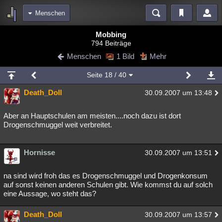
Menschen
Bereiche
Mobbing
794 Beiträge
Echtzeit
Diskussionen
Blogs
Videos
Statistiken
Menschen
1 Bild
Mehr
Chat
Wiki
Neuigkeiten
Seite
18
/ 40
meine Rubriken
Death_Doll
30.09.2007 um 13:48
Menschen
Wissenschaft
Politik
Mystery
Kriminalfälle
Spiritualität
Verschwörungen
Technologie
Ufologie
Aber an Hauptschulen am meisten....noch dazu ist dort
Drogenschmuggel weit verbreitet.
Natur
Umfragen
Unterhaltung
weitere Rubriken
Hornisse
30.09.2007 um 13:51
Philosophie
Träume
Orte
Esoterik
Literatur
na sind wird froh das es Drogenschmuggel und Drogenkonsum
Astronomie
Helpdesk
Gruppen
Gaming
Filme
auf sonst keinen anderen Schulen gibt. Wie kommst du auf solch
eine Aussage, wo steht das?
Musik
Clash
Verbesserungen
Allmystery
English
Death_Doll
30.09.2007 um 13:57
Übersichten