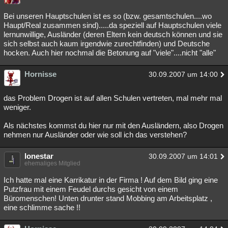
Besucht
Teilgenommen
Alle
Neue
Geschlossen
Bei unseren Hauptschulen ist es so (bzw. gesamtschulen....wo
Haupt/Real zusammen sind).....da speziell auf Hauptschulen viele
Lesenswert
Schlüsselwörter
lernunwillige, Ausländer (deren Eltern kein deutsch können und sie
sich selbst auch kaum irgendwie zurechtfinden) und Deutsche
hocken. Auch hier nochmal die Betonung auf "viele"....nicht "alle"
Hornisse
30.09.2007 um 14:00
das Problem Drogen ist auf allen Schulen vertreten, mal mehr mal
weniger.
Als nächstes kommst du hier nur mit den Ausländern, also Drogen
nehmen nur Ausländer oder wie soll ich das verstehen?
lonestar
30.09.2007 um 14:01
ehemaliges Mitglied
Ich hatte mal eine Karrikatur in der Firma ! Auf dem Bild ging eine
Putzfrau mit einem Feudel durchs gesicht von einem
Büromenschen! Unten drunter stand Mobbing am Arbeitsplatz ,
eine schlimme sache !!