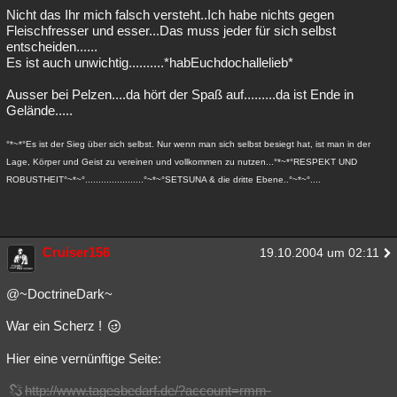
Nicht das Ihr mich falsch versteht..Ich habe nichts gegen
Fleischfresser und esser...Das muss jeder für sich selbst
entscheiden......
Es ist auch unwichtig..........*habEuchdochallelieb*
Ausser bei Pelzen....da hört der Spaß auf.........da ist Ende in
Gelände.....
°*~*°Es ist der Sieg über sich selbst. Nur wenn man sich selbst besiegt hat, ist man in der
Lage, Körper und Geist zu vereinen und vollkommen zu nutzen...°*~*°RESPEKT UND
ROBUSTHEIT°~*~°......................°~*~°SETSUNA & die dritte Ebene..°~*~°....
Cruiser156
19.10.2004 um 02:11
@~DoctrineDark~
War ein Scherz !
Hier eine vernünftige Seite:
http://www.tagesbedarf.de/?account=rmm-