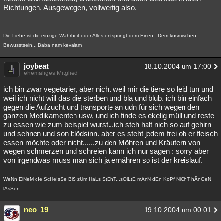
Richtungen. Ausgewogen, vollwertig also.
Die Liebe ist die einzige Wahrheit oder Alles entspringt dem Einen - Dem kosmischen
Bewusstsein... Baba nam kevalam
joybeat
18.10.2004 um 17:00
ehemaliges Mitglied
ich bin zwar vegetarier, aber nicht weil mir die tiere so leid tun und
weil ich nicht will das die sterben und bla und blub. ich bin einfach
gegen die Aufzucht und transporte an udn für sich wegen den
ganzen Medikamenten usw, und ich finde es ekelig müll und reste
zu essen wie zum beispiel wurst...ich steh halt nich so auf gehirn
und sehnen und son blödsinn. aber es steht jedem frei ob er fleisch
essen möchte oder nicht......zu den Möhren und Kräutern von
wegen schmerzen und schreien kann ich nur sagen : sorry aber
von irgendwas muss man sich ja ernähren so ist der kreislauf.
WeNn EiNeM dIe ScHeIsSe BiS zUm HaLs StEhT...sOlLtE mAnN dEn KoPf NiChT hÄnGeN
lAsSen
neo_19
19.10.2004 um 00:01