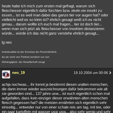
heute habe ich mich zum ersten mal gefragt, warum sich
fleischesser eigentlich dafür fürchten bzw. ekeln ein insekt zu
essen... ist es weil man dabei das ganze tier vor augen hat? oder
vielleicht weil es so klein ist? ehrlich gesagt weiß ich es nicht
genau... darum wollte ich euch mal fragen... tier ist doch tier...
wenn man sich jetzt als fleischesser von insekten distanzieren
würde... würde ich das nicht ganz verstehe ehrlich gesagt...
lg neo
Individualität ist der Kontrast der Persönlichkeit,
da sie nicht von Freiheit sondern nur von
Abhängigkeit, der Gesellschaft zeugt
neo_19
19.10.2004 um 00:06
achja nochwas... ihr kennt ja bestimmt diesen uralten menschen,
die dann immer wieder auszeichnungen dafür bekommen wie alt
sie geworden sind... 137 jahre usw... ist euch eigentlich schon mal
aufgefallen, dass kein einziger dieser erwähnten alten menschen
fleisch gegessen hat? die meisten ernährten sich eigentlich sehr
einseitig... entweder nur von einer schale reis am tag, mit tee, oder
ein paar kartoffeln mit wasser usw usw... also sehr wenig und sehr