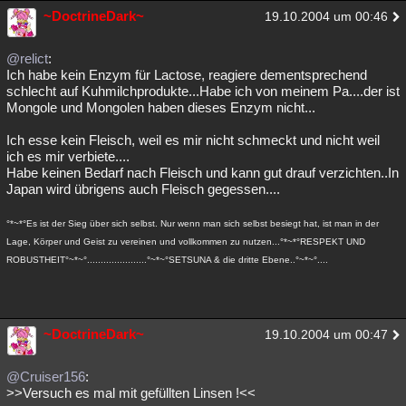
~DoctrineDark~
19.10.2004 um 00:46
@relict
:
Ich habe kein Enzym für Lactose, reagiere dementsprechend
schlecht auf Kuhmilchprodukte...Habe ich von meinem Pa....der ist
Mongole und Mongolen haben dieses Enzym nicht...
Ich esse kein Fleisch, weil es mir nicht schmeckt und nicht weil
ich es mir verbiete....
Habe keinen Bedarf nach Fleisch und kann gut drauf verzichten..In
Japan wird übrigens auch Fleisch gegessen....
°*~*°Es ist der Sieg über sich selbst. Nur wenn man sich selbst besiegt hat, ist man in der
Lage, Körper und Geist zu vereinen und vollkommen zu nutzen...°*~*°RESPEKT UND
ROBUSTHEIT°~*~°......................°~*~°SETSUNA & die dritte Ebene..°~*~°....
~DoctrineDark~
19.10.2004 um 00:47
@Cruiser156
:
>>Versuch es mal mit gefüllten Linsen !<<