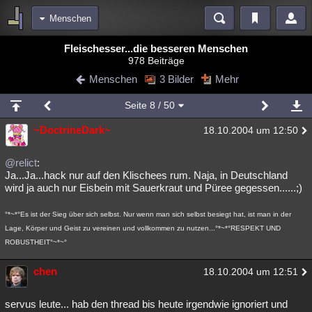
Menschen
Bereiche
Fleischesser...die besseren Menschen
978 Beiträge
Echtzeit
Diskussionen
Blogs
Videos
Statistiken
Menschen
3 Bilder
Mehr
Chat
Wiki
Neuigkeiten
2
Seite
8
/ 50
meine Rubriken
~DoctrineDark~
18.10.2004 um 12:50
Menschen
Wissenschaft
Politik
Mystery
Kriminalfälle
Spiritualität
Verschwörungen
Technologie
Ufologie
@relict
:
Ja...Ja...hack nur auf den Klischees rum. Naja, in Deutschland
wird ja auch nur Eisbein mit Sauerkraut und Püree gegessen......;)
Natur
Umfragen
Unterhaltung
weitere Rubriken
°*~*°Es ist der Sieg über sich selbst. Nur wenn man sich selbst besiegt hat, ist man in der
Lage, Körper und Geist zu vereinen und vollkommen zu nutzen...°*~*°RESPEKT UND
Philosophie
Träume
Orte
Esoterik
Literatur
ROBUSTHEIT°~*~°
Astronomie
Helpdesk
Gruppen
Gaming
Filme
chen
18.10.2004 um 12:51
Musik
Clash
Verbesserungen
Allmystery
English
servus leute... hab den thread bis heute irgendwie ignoriert und
Übersichten