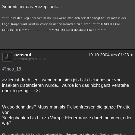
Schreib mir das Rezept auf.....
°*~*°Es ist der Sieg über sich selbst. Nur wenn man sich selbst besiegt hat, ist man in der
Lage, Körper und Geist zu vereinen und vollkommen zu nutzen...°*~*°RESPEKT UND
ROBUSTHEIT°~*~°......................°~*~°SETSUNA & die dritte Ebene..°~*~°....
aznsoul
19.10.2004 um 01:23
ehemaliges Mitglied
@neo_19
>>tier ist doch tier... wenn man sich jetzt als fleischesser von
insekten distanzieren würde... würde ich das nicht ganz verstehe
ehrlich gesagt... <<
Wieso denn das? Muss man als Fleischfresser, die ganze Palette
von
Seelephanten bis hin zu Vampir Fledermäuse durch nehmen, oder
wie?
Wenn es dir möglich ist, mit nur einem kleinen Funken die Liebe in der Welt zu bereichern,