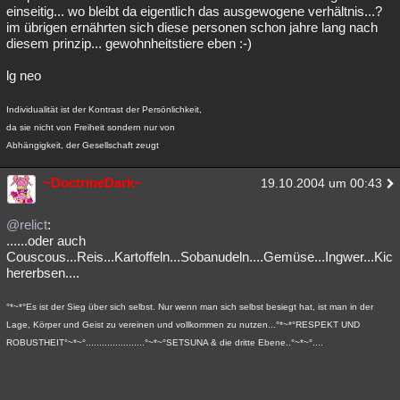
einseitig... wo bleibt da eigentlich das ausgewogene verhältnis...?
im übrigen ernährten sich diese personen schon jahre lang nach
diesem prinzip... gewohnheitstiere eben :-)
lg neo
Individualität ist der Kontrast der Persönlichkeit,
da sie nicht von Freiheit sondern nur von
Abhängigkeit, der Gesellschaft zeugt
~DoctrineDark~
19.10.2004 um 00:43
@relict
:
......oder auch
Couscous...Reis...Kartoffeln...Sobanudeln....Gemüse...Ingwer...Kic
hererbsen....
°*~*°Es ist der Sieg über sich selbst. Nur wenn man sich selbst besiegt hat, ist man in der
Lage, Körper und Geist zu vereinen und vollkommen zu nutzen...°*~*°RESPEKT UND
ROBUSTHEIT°~*~°......................°~*~°SETSUNA & die dritte Ebene..°~*~°....