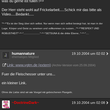
was du gerne ißt füllen !>>
Der Herr steht wohl auf Frickelarbeit.....Schick mir das bitte als
Video.....Bedankt.....
°*~*°Es ist der Sieg über sich selbst. Nur wenn man sich selbst besiegt hat, ist man in der
Lage, Körper und Geist zu vereinen und vollkommen zu nutzen...°*~*°RESPEKT UND
ROBUSTHEIT°~*~°......................°~*~°SETSUNA & die dritte Ebene..°~*~°....
humannature
19.10.2004 um 02:02
ehemaliges Mitglied
Link: www.vgtm.de (extern)
(Archiv-Version vom 25.09.2004)
Fuer die Fleischesser unter uns...
ein kleiner Link.
Ohne die Liebe sind wir wie Voegel mit gebrochenen Fluegeln.
~DoctrineDark~
19.10.2004 um 02:08