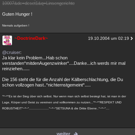
10007&dc=dcset1&q=Linsengerichte
Guten Hunger !
Niemals aufgeben !
~DoctrineDark~
19.10.2004 um 02:19
@cruiser
:
Ja klar kein Problem...Hab schon
verstanden*mitdenAugenzwinker*....Danke...ich werds mir mal
reinziehen......
Die 156 steht die für die Anzahl der Kälberschlachtung, die Du
schon vollzogen hast..*nichternstgemeint*.....
°*~*°Es ist der Sieg über sich selbst. Nur wenn man sich selbst besiegt hat, ist man in der
Lage, Körper und Geist zu vereinen und vollkommen zu nutzen...°*~*°RESPEKT UND
ROBUSTHEIT°~*~°......................°~*~°SETSUNA & die Dritte Ebene..°~*~°....
weiter