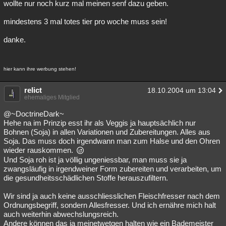
wollte nur noch kurz mal meinen senf dazu geben.
Besucht
Teilgenommen
Alle
Neue
Geschlossen
mindestens 3 mal totes tier pro woche muss sein!
Lesenswert
Schlüsselwörter
danke.
hier kann ihre werbung stehen!
relict
18.10.2004 um 13:04
ehemaliges Mitglied
@~DoctrineDark~
Hehe na im Prinzip esst ihr als Veggis ja hauptsächlich nur
Bohnen (Soja) in allen Variationen und Zubereitungen. Alles aus
Soja. Das muss doch irgendwann man zum Halse und den Ohren
wieder rauskommen.
Und Soja roh ist ja völlig ungeniessbar, man muss sie ja
zwangsläufig in irgendweiner Form zubereiten und verarbeiten, um
die gesundheitsschädlichen Stoffe herauszufiltern.
Wir sind ja auch keine ausschliesslichen Fleischfresser nach dem
Ordnungsbegriff, sondern Allesfresser. Und ich ernähre mich halt
auch weiterhin abwechslungsreich.
Andere können das ja meinetwetgen halten wie ein Bademeister