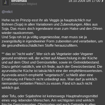
devamala
18.10.2004 um 17:00
ehemaliges Mitglied
@relict
Hehe na im Prinzip esst ihr als Veggis ja hauptsächlich nur
Bohnen (Soja) in allen Variationen und Zubereitungen. Alles aus
Soja. Das muss doch irgendwann man zum Halse und den Ohren
wieder rauskommen.
Und Soja roh ist ja völlig ungeniessbar, man muss sie ja
zwangsläufig in irgendweiner Form zubereiten und verarbeiten, um
die gesundheitsschädlichen Stoffe herauszufiltern.
** das ist "nicht wahr". Wer sich als Vegetarier oder Veganer
gesund ernähren will, der achtet auf Abwechslung in der Küche
und auf dem Obst und Gemüseteller, sowie im Getreidebestand.
Dazu gehört natütlich, wie ich finde, auch der Gewürzbestand. Die
ayurvedische Küche ist tatsächlich eine der empfehlenswertesten.
Ayurveda ansich emphiehlt "vegetarisch", schließt aber eine
Ernährung mit Fleisch nicht unbedingt aus. Man darf ja wirklich
niemanden verbieten Fleisch zu essen. Fänd ich auch nicht
wirklich gut.
aber Tofu, oder Sojabohne ist keineswegs Hauptnahrungsmittel
eines veg.-lebenden Menschen. Am wichtigsten sind wirklich
frische Gemüsesorten, Obstsorten und auch Getreide in allen