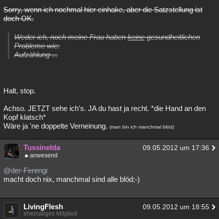
Sorry, wenn ich nochmal hier einhake, aber die Satzstellung ist
Besucht
Teilgenommen
Alle
Neue
Geschlossen
doch OK.
Lesenswert
Schlüsselwörter
Weder ich, noch meine Frau haben
keine
gesundheitlichen
Probleme wie:
Aufzählung ...
Halt, stop.
Achso. JETZT sehe ich's. JA du hast ja recht. *die Hand an den
Kopf klatsch*
Wäre ja 'ne doppelte Verneinung.
(man bin ich manchmal blöd)
Tussinelda
09.05.2012 um 17:36
anwesend
@der-Ferengi
macht doch nix, manchmal sind alle blöd;-)
LivingFlesh
09.05.2012 um 18:55
ehemaliges Mitglied