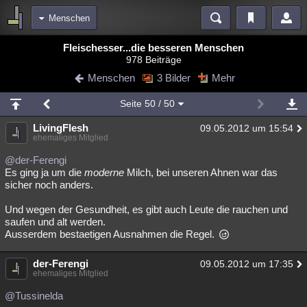
Menschen
Bereiche
Fleischesser...die besseren Menschen
978 Beiträge
Echtzeit
Diskussionen
Blogs
Videos
Statistiken
Menschen
3 Bilder
Mehr
Chat
Wiki
Neuigkeiten
2
Seite
50
/ 50
meine Rubriken
LivingFlesh
09.05.2012 um 15:54
Menschen
Wissenschaft
Politik
Mystery
Kriminalfälle
ehemaliges Mitglied
Spiritualität
Verschwörungen
Technologie
Ufologie
@der-Ferengi
Es ging ja um die
moderne
Milch, bei unseren Ahnen war das
sicher noch anders.
Natur
Umfragen
Unterhaltung
weitere Rubriken
Und wegen der Gesundheit, es gibt auch Leute die rauchen und
saufen und alt werden.
Philosophie
Träume
Orte
Esoterik
Literatur
Ausserdem bestaetigen Ausnahmen die Regel.
Astronomie
Helpdesk
Gruppen
Gaming
Filme
der-Ferengi
09.05.2012 um 17:35
ehemaliges Mitglied
Musik
Clash
Verbesserungen
Allmystery
English
@Tussinelda
Übersichten