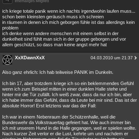
ehemaliges Mitglied
ich kriege totale panik wenn ich nachts irgendwohin laufen muss...
schon beim kleinsten geräusch muss ich schreien
in räumen in denen ich mich geborgen fühle ist das allerdings kein
problem
ich denke wenn andere menschen mit einem selbst in der
dunkelheit sind fühlt man sich in der gruppe geborgen und vor
allem geschützt, so dass man keine angst mehr hat
XxXDawnXxX
04.03.2010 um 21:37
Also ganz ehrlich: Ich hab teilweise PANIK im Dunkeln.
Ich bin 17, aber trotzdem kriege ich so ein beklemmendes Gefühl
wenn ich zum Beispiel mitten in einer dunklen Halle stehe und
hinter mir die Tür zufällt. Ich weiß zwar, dass da nur ich bin, aber
ich habe immer das Gefühl, dass da Leute bei mir sind. Das ist der
absolute Horror! Erst letztens war das der Fall:
Ich war in einem Nebenraum der Schützenhalle, weil die
Bundeswehr da Volkstrauertag gefeiert hat. Wie auch immer bin
ich mit unserem Hund in die Halle gegangen, weil er spielen wollte.
Nach kurzer Zeit verlor er die Lust, kehrte um und nachdem er