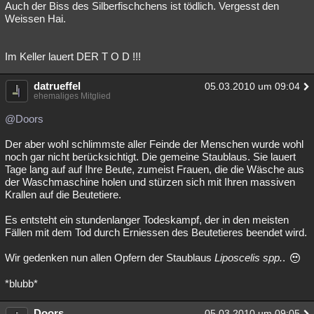
Auch der Biss des Silberfischchens ist tödlich. Vergesst den
Weissen Hai.
Im Keller lauert DER T O D !!!
datrueffel
05.03.2010 um 09:04
ehemaliges Mitglied
@Doors
Der aber wohl schlimmste aller Feinde der Menschen wurde wohl
noch gar nicht berücksichtigt. Die gemeine Staublaus. Sie lauert
Tage lang auf auf Ihre Beute, zumeist Frauen, die die Wäsche aus
der Waschmaschine holen und stürzen sich mit Ihren massiven
Krallen auf die Beutetiere.
Es entsteht ein stundenlanger Todeskampf, der in den meisten
Fällen mit dem Tod durch Erniessen des Beutetieres beendet wird.
Wir gedenken nun allen Opfern der Staublaus
Liposcelis spp.
.
*blubb*
Doors
05.03.2010 um 09:05