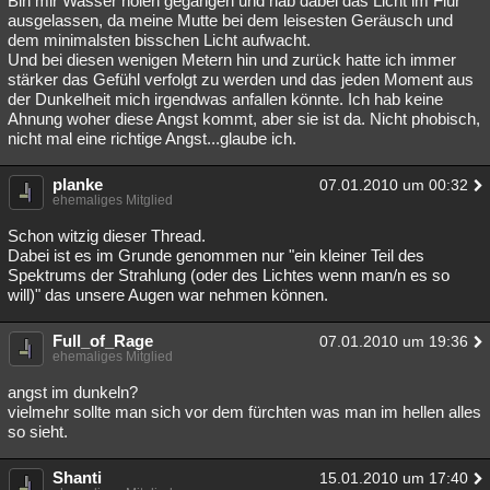
Bin mir Wasser holen gegangen und hab dabei das Licht im Flur
ausgelassen, da meine Mutte bei dem leisesten Geräusch und
dem minimalsten bisschen Licht aufwacht.
Und bei diesen wenigen Metern hin und zurück hatte ich immer
stärker das Gefühl verfolgt zu werden und das jeden Moment aus
der Dunkelheit mich irgendwas anfallen könnte. Ich hab keine
Ahnung woher diese Angst kommt, aber sie ist da. Nicht phobisch,
nicht mal eine richtige Angst...glaube ich.
planke
07.01.2010 um 00:32
ehemaliges Mitglied
Schon witzig dieser Thread.
Dabei ist es im Grunde genommen nur "ein kleiner Teil des
Spektrums der Strahlung (oder des Lichtes wenn man/n es so
will)" das unsere Augen war nehmen können.
Full_of_Rage
07.01.2010 um 19:36
ehemaliges Mitglied
angst im dunkeln?
vielmehr sollte man sich vor dem fürchten was man im hellen alles
so sieht.
Shanti
15.01.2010 um 17:40