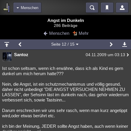
Menschen
Bereiche
Angst im Dunkeln
286 Beiträge
Echtzeit
Diskussionen
Blogs
Videos
Statistiken
Menschen
Mehr
Chat
Wiki
Neuigkeiten
Seite
12
/ 15
meine Rubriken
Santoz
04.11.2009 um 03:13
Menschen
Wissenschaft
Politik
Mystery
Kriminalfälle
Spiritualität
Verschwörungen
Technologie
Ufologie
Ist schon seltsam, wenn ich erwähne, dass ich als Kind es gern
dunkel um mich herum hatte???
Natur
Umfragen
Unterhaltung
Nein, die Angst, ist ein schutzmechanismus und völlig gesund,
weitere Rubriken
daher nicht unbedingt "DIE ANGST VERSUCHEN NEHMEN ZU
LASSEN", der Sehsinn läst im dunkeln nach, das gehör wiederrum
Philosophie
Träume
Orte
Esoterik
Literatur
verbessert sich, sowie Tastsinn...
Astronomie
Helpdesk
Gruppen
Gaming
Filme
Darum erschrecken wir uns sehr rasch, wenn man kurz angetippt
wird,oder etwas berührt etc.
Musik
Clash
Verbesserungen
Allmystery
English
ich bin der Meinung, JEDER sollte Angst haben, auch wenn keiner
Übersichten