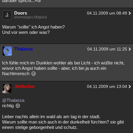
darüber spricht...=o/
Besucht
Teilgenommen
Alle
Neue
Geschlossen
Doors
04.11.2009 um 08:49
ehemaliges Mitglied
Lesenswert
Schlüsselwörter
Warum "sollte" ich Angst haben?
Und vor wem oder was?
Thalassa
04.11.2009 um 11:25
Ich fühle mich im Dunklen wohler als bei Licht - ich wüßte nicht,
wovor ich Angst haben sollte - aber, ich bin ja auch ein
Nachtmensch
JimboJoe
04.11.2009 um 13:04
@Thalassa
richtig
Lieber nachts allein im wald als am tag in der stadt.
Warum sollte man sich auch in der dunkelheit fürchten? sie gibt
einem stetige geborgenheit und schutz.