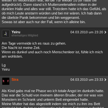
wieder im Nebenraum war, fiel die Tür wieder zu (er hatte sie
aufgedrückt). Dann stand ich Mutterseelenallein mitten in der
dunklen Halle und alles war still. Trotzdem hatte ich das Gefühl, als
ob mich Leute anstarrn würden und bei mir wären. Ich hab dann
die übelste Panik bekommen und bin weggerannt.
Sowas ist aber auch nur der Fall, wenn ich alleine bin.
Yeiru
04.03.2010 um 23:20
ehemaliges Mitglied
Am Tage vermeide ich es raus zu gehen.
Die Nacht ist meine Zeit.
Wenn es dunkel und auch noch Menschenleer ist, fühle ich mich
am wohlsten.
Lg
Yeiru
Sira
04.03.2010 um 23:33
Als Kind gabs mal ne Phase wo ich totale Angst im dunkeln hatte.
Das war die Schuld von meinem älteren Bruder, der mir was von
Monstern im Schrank und unterm Bett eingeredet hatte.
Meine Mutter hat das abgestellt indem sie mich zu ihm ins Bett