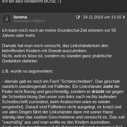
Ich bin also verdammt BÖSE :-)
lucona
24.11.2010 um 13:15
ehemaliges Mitglied
ich kann mich noch an meine Grundschul-Zeit erinnern vor 50
Jahren oder mehr.
Damals hat man noch versucht, das Linkshändertum den
betreffenden Kindern mit Gewalt auszutreiben.
Nicht, weil es böse ist, sondern es standen ganz praktische
Gedanken dahinter.
z.B. wurde so argumentiert:
- damals gab es noch ein Fach "Schönschreiben". Das geschah
natürlich standesgemäß mit Füllfeder. Ein Linkshänder
zieht
die
Feder nicht flüssig und geschmeidig, sondern er
drückt
sie gegen
die Schreibrichtung (bei unser von links nach rechts laufenden
Schreibschrift zumindest, beim Arabischen wäre es wieder
umgekehrt). Darauf sind Füllfedern nicht ausgelegt, es kratzt und
vor allen Dingen fährt der Linkshänder dann mit seiner Hand
ständig über das soeben Geschriebene und verwischt es. Das sah
"saumäßig" aus und man wollte es den Kindern austreiben.