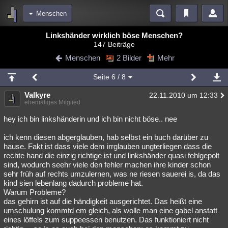
Menschen
Bereiche
Linkshänder wirklich böse Menschen?
147 Beiträge
Echtzeit
Diskussionen
Blogs
Videos
Statistiken
Menschen
2 Bilder
Mehr
Chat
Wiki
Neuigkeiten
3
Seite
6
/ 8
meine Rubriken
Valkyre
22.11.2010 um 12:33
Menschen
Wissenschaft
Politik
Mystery
Kriminalfälle
ehemaliges Mitglied
Spiritualität
Verschwörungen
Technologie
Ufologie
hey ich bin linkshänderin und ich bin nicht böse.. nee
ich kenn diesen abgerglauben, hab selbst ein buch darüber zu
Natur
Umfragen
Unterhaltung
hause. Fakt ist dass viele dem irrglauben ungterliegen dass die
weitere Rubriken
rechte hand die einzig richtige ist und linkshänder quasi fehlgepolt
sind, wodurch seehr viele den fehler machen ihre kinder schon
Philosophie
Träume
Orte
Esoterik
Literatur
sehr früh auf rechts umzulernen, was ne riesen sauerei is, da das
kind sien lebenlang dadurch probleme hat.
Astronomie
Helpdesk
Gruppen
Gaming
Filme
Warum Probleme?
das gehirn ist auf die händigkeit ausgerichtet. Das heißt eine
Musik
Clash
Verbesserungen
Allmystery
English
umschulung kommtd em gleich, als wolle man eine gabel anstatt
eines löffels zum suppeessen benutzen. Das funktioniert nicht
Übersichten