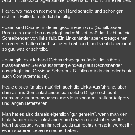
Auch mit Stockschlägen auf die "böse Hand" noch zu meiner Zeit.
Heute, wo man eh nix mehr von Hand schreibt und schon gar
nicht mit Füllfeder natürlich hinfällig.
- dann sind Räume, in denen geschrieben wird (Schulklassen,
Büros ets.) meist so ausgelegt und möbliert, daß das Licht auf die
Schreibenden von links fällt. Ein Linkshänder aber erzeugt einen
störenen Schatten durch seine Schreibhand, und sieht daher nicht
so gut, was er schreibt.
- dann gibt es allerhand Gebrauchsgegenstände, die in ihren
massenhaften Serienausstattung eindeutig auf Rechtshänder
ausgelegt sind. Gewisse Scheren z.B. fallen mir da ein (oder heute
auch Computermäuse).
Heute gibt es für ales natürlich auch die Links-Ausführung, aber
dam als mußten Linkshänder sich solche Dinge noch echt
mühsam zusammensuchen, meistens sogar mit sattem Aufpreis
und langen Lieferzeiten.
Man hat es also damals eigentlich "gut gemeint", wenn man den
Linkshändern das Linkshändertum beizeiten austreiben wollte.
Man hat gesagt, wenn ihr rechtzeitig auf rechts umstellt, werdet ihr
es im späteren Leben einfacher haben.