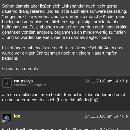
Schon damals aber ließen sich Linkshänder auch nicht gerne
dauernd drangsalieren, und es ist ja auch eine schwere Belastung,
"umgestrickt" zu werden. Und so wurden so manche Kinder dann
bockig und verschlossen, blieben sogar geistig zurück, da als
hoffnungslose Fälle abgetan vom Lehrer, wurden auch noch kräftig
gehänselt vonden anderen, begannen sich minderwertig zu fühlen
... und so wurden sie eben, wie man damals sagte: "böse."
Linkshänder haben oft eine nach links fallende Schrift. Auch das
wurde vor einigen Jahrzehnten noch mit einem Naserümpfen
bedacht.
so war das damals.
raupsi-ya
24.11.2010 um 14:43
ehemaliges Mitglied
ach so ein blödsinn! mein bester kumpel ist linkshänder und er ist
ein besserer mensch als ich (bin rechtshänder)!
Ion
24.11.2010 um 14:46
Ich bin Beidhänder und was sagt das über mich aus? Außer dass