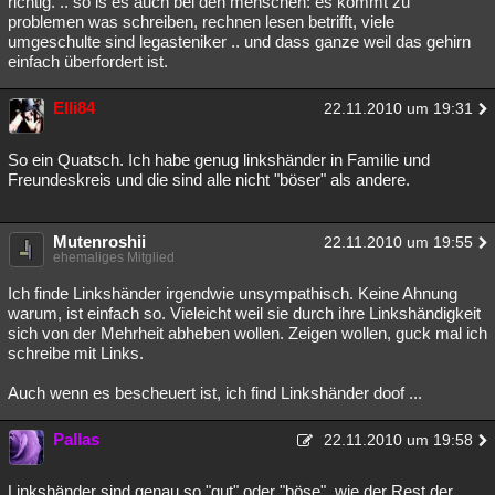
richtig. .. so is es auch bei den menschen: es kommt zu
problemen was schreiben, rechnen lesen betrifft, viele
Besucht
Teilgenommen
Alle
Neue
Geschlossen
umgeschulte sind legasteniker .. und dass ganze weil das gehirn
einfach überfordert ist.
Lesenswert
Schlüsselwörter
Elli84
22.11.2010 um 19:31
So ein Quatsch. Ich habe genug linkshänder in Familie und
Freundeskreis und die sind alle nicht "böser" als andere.
Mutenroshii
22.11.2010 um 19:55
ehemaliges Mitglied
Ich finde Linkshänder irgendwie unsympathisch. Keine Ahnung
warum, ist einfach so. Vieleicht weil sie durch ihre Linkshändigkeit
sich von der Mehrheit abheben wollen. Zeigen wollen, guck mal ich
schreibe mit Links.
Auch wenn es bescheuert ist, ich find Linkshänder doof ...
Pallas
22.11.2010 um 19:58
Linkshänder sind genau so "gut" oder "böse", wie der Rest der