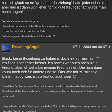
naja ich glaub so ne "grundschulbeziehung" hatte jeder schon mal
aber das ist dann wohl eher richtig gute freundschaft würde man
heute sagen!
"Wohin ich sehe,wohin ich gehe.
Überall ein hauch von Liebe,Gefühle die mein Herz treffen.
Ich suche nach mir,ich suche nach dir.
Dabei vergesse ich mich,denn ich Liebe dich!"
DreamingAngel
07.11.2004 um 00:37
Black, keine Beziehung zu haben is doch nix schlimmes. ^^
Ich finds sogar eher besser. ich hatte zwar auch noch nie n
Freund, aber ich sehs bei meinen Freundinnen. Die ham dann
kaum noch zeit für andere und so. Das wär mir zu stressig.
Ich bin happy wies is, solltest du auch sein
Bei all den Fehlern unserer Geschichte, waren es doch vorallem die Politische und
Gesellschaftliche Zensur, die uns zu der verlogenen Menschheit gemacht haben, die wir
heute sind.
Krieg trifft nie nur die Schuldigen, auch das Blut der Unschuldigen wird vergossen und der
Hass der Friedlichen geschürt.