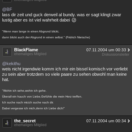
@BF
lass dir zeit und guck derweil al bundy. was er sagt klingt zwar
lustig aber es ist viel wahrheit dabei
"Wenn man lange in einen Abgrund blickt,
dann blickt auch der Abgrund in einen selbst." (Fridrich Nietsche)
BlackFlame
07.11.2004 um 00:33
ehemaliges Mitglied
Diskussionsleiter
@kekithu
weis nicht irgendwie komm ich mir ein bissel komisch vor verliebt
zu sein aber trotzdem so viele paare zu sehen obwohl man keine
hat.
"Wohin ich sehe,wohin ich gehe.
Überall ein hauch von Liebe,Gefühle die mein Herz treffen.
Ich suche nach mir,ich suche nach dir.
Dabei vergesse ich mich,denn ich Liebe dich!"
the_secret
07.11.2004 um 00:34
ehemaliges Mitglied