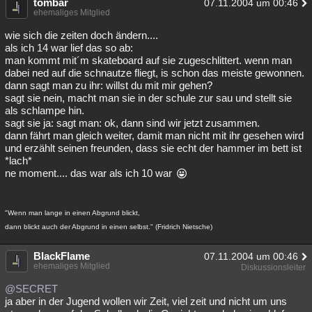
tombär
07.11.2004 um 00:46
ehemaliges Mitglied
wie sich die zeiten doch ändern....
als ich 14 war lief das so ab:
man kommt mit´m skateboard auf sie zugeschlittert. wenn man
dabei ned auf die schnautze fliegt, is schon das meiste gewonnen.
dann sagt man zu ihr: willst du mit mir gehen?
sagt sie nein, macht man sie in der schule zur sau und stellt sie
als schlampe hin.
sagt sie ja: sagt man: ok, dann sind wir jetzt zusammen.
dann fährt man gleich weiter, damit man nicht mit ihr gesehen wird
und erzählt seinen freunden, dass sie echt der hammer im bett ist
*lach*
ne moment.... das war als ich 10 war
"Wenn man lange in einen Abgrund blickt,
dann blickt auch der Abgrund in einen selbst." (Fridrich Nietsche)
BlackFlame
07.11.2004 um 00:46
ehemaliges Mitglied
Diskussionsleiter
@SECRET
ja aber in der Jugend wollen wir Zeit, viel zeit und nicht um uns