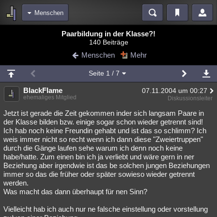
Menschen
Bereiche
Paarbildung in der Klasse?!
140 Beiträge
Echtzeit
Diskussionen
Blogs
Videos
Statistiken
Menschen
Mehr
Chat
Wiki
Neuigkeiten
Seite
1
/ 7
meine Rubriken
BlackFlame
07.11.2004 um 00:27
Menschen
Wissenschaft
Politik
Mystery
Kriminalfälle
ehemaliges Mitglied
Diskussionsleiter
Spiritualität
Verschwörungen
Technologie
Ufologie
Jetzt ist gerade die Zeit gekommen inder sich langsam Paare in
der Klasse bilden bzw. einige sogar schon wieder getrennt sind!
Ich hab noch keine Freundin gehabt und ist das so schlimm? Ich
Natur
Umfragen
Unterhaltung
weis immer nicht so recht wenn ich dann diese "Zweiertruppen"
weitere Rubriken
durch die Gänge laufen sehe warum ich denn noch keine
habe/hatte. Zum einen bin ich ja verliebt und wäre gern in ner
Philosophie
Träume
Orte
Esoterik
Literatur
Beziehung aber irgendwie ist das be solchen jungen Beziehungen
immer so das die früher oder später sowieso wieder getrennt
Astronomie
Helpdesk
Gruppen
Gaming
Filme
werden.
Was macht das dann überhaupt für nen Sinn?
Musik
Clash
Verbesserungen
Allmystery
English
Vielleicht hab ich auch nur ne falsche einstellung oder vorstellung
Übersichten