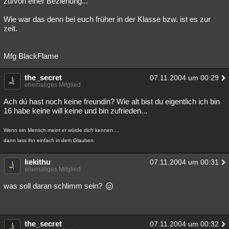
zu/von einer Beziehung...
Besucht
Teilgenommen
Alle
Neue
Geschlossen
Wie war das denn bei euch früher in der Klasse bzw. ist es zur
zeit.
Lesenswert
Schlüsselwörter
Mfg BlackFlame
the_secret
07.11.2004 um 00:29
ehemaliges Mitglied
Ach dú hast noch keine freundin? Wie alt bist du eigentlich ich bin
16 habe keine will keine und bin zufrieden...
Wenn ein Mensch meint er würde dich kennen....
dann lass ihn einfach in dem Glauben.
kekithu
07.11.2004 um 00:31
ehemaliges Mitglied
was soll daran schlimm sein?
the_secret
07.11.2004 um 00:32