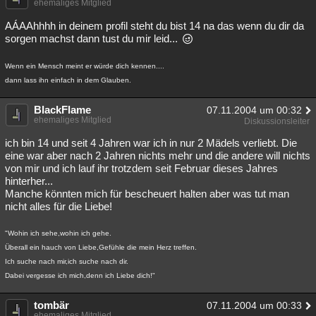
ehemaliges Mitglied
AÁAAhhhh in deinem profil steht du bist 14 na das wenn du dir da
sorgen machst dann tust du mir leid...
Wenn ein Mensch meint er würde dich kennen....
dann lass ihn einfach in dem Glauben.
BlackFlame
07.11.2004 um 00:32
ehemaliges Mitglied
Diskussionsleiter
ich bin 14 und seit 4 Jahren war ich in nur 2 Mädels verliebt. Die
eine war aber nach 2 Jahren nichts mehr und die andere will nichts
von mir und ich lauf ihr trotzdem seit Februar dieses Jahres
hinterher...
Manche könnten mich für bescheuert halten aber was tut man
nicht alles für die Liebe!
"Wohin ich sehe,wohin ich gehe.
Überall ein hauch von Liebe,Gefühle die mein Herz treffen.
Ich suche nach mir,ich suche nach dir.
Dabei vergesse ich mich,denn ich Liebe dich!"
tombär
07.11.2004 um 00:33
ehemaliges Mitglied