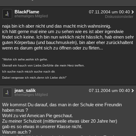
BlackFlame
07.11.2004 um 00:40
ehemaliges Mitglied
Diskussionsleiter
naja bin ich aber nicht und das macht mich wahnsinnig.
ich hätt gerne mal eine um zu sehen wie es ist aber irgendwie
findet sich keine. Ich bin nun wirklich nicht hässlich, hab einen sehr
guten Körperbau (und bauchmuskeln), bin aber eher zurückhaltent
wenn es darum geht sich zu öffnen oder zu flirten...
"Wohin ich sehe,wohin ich gehe.
Überall ein hauch von Liebe,Gefühle die mein Herz treffen.
Ich suche nach mir,ich suche nach dir.
Dabei vergesse ich mich,denn ich Liebe dich!"
jean_salik
07.11.2004 um 00:40
ehemaliges Mitglied
Wir kommst Du darauf, das man in der Schule eine Freundin
haben mus ?
Wohl zu viel Ameican Pie geschaut.
Zu meiner Schulzeit (mittlerweile etwas über 20 Jahre her)
gab es so etwas in unserer Klasse nicht.
Warum auch ?