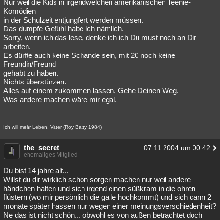
Nur weil die Kids in irgendwelchen amerikanischen Teenie-
Komödien
in der Schulzeit entjungfert werden müssen.
Das dumpfe Gefühl habe ich nämlich.
Sorry, wenn ich das lese, denke ich ich Du must noch an Dir
arbeiten.
Es dürfte auch keine Schande sein, mit 20 noch keine
Freundin/Freund
gehabt zu haben.
Nichts überstürzen.
Alles auf einem zukommen lassen. Gehe Deinen Weg.
Was andere machen wäre mir egal.
Ich will mehr Leben, Vater (Roy Batty 1984)
the_secret
07.11.2004 um 00:42
ehemaliges Mitglied
Du bist 14 jahre alt...
Willst du dir wirklich schon sorgen machen nur weil andere
händchen halten und sich irgend einen süßkram in die ohren
flüstern (wo mir persönlich die galle hochkommt) und sich dann 2
monate später hassen nur wegen einer meinungsverschiedenheit?
Ne das ist nicht schön... obwohl es von außen betrachtet doch