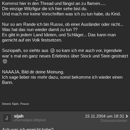
Kommst hier in den Thread und fängst an zu flamen.....
Die einzige Witzfigur die ich hier sehe bist du.
Und mach mir keine Vorschriften was ich zu tun habe, du Kind.
Nur so am Rande ich bin Russe, ob einer Ausländer oder nicht...
Was hat das nun wieder damit zu tun ??
Es gibt in jedem Land Idioten, und Schläger... Das kann man
garnicht auf ein Volk festsetzen.
Soziopath, so siehts aus
so kam ich mir auch vor, irgendwie
war´s mal ein ganz neues Erlebniss über Stock und Stein gestratzt
NAAAJA, Bild dir deine Meinung.
Ich sage lieber nix mehr dazu, sonst bekomme ich wieder einen
Bann.
Greetz Sijah, Peace
sijah
15.11.2004 um 18:31
ehemaliges Mitglied
Diskussionsleiter
Ach was ich erreicht habe?