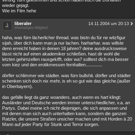
wieder gejagt.
Wie im Film hehe
liberaler
14.11.2004 um 20:13
ehemaliges Mitglied
haha, was fürn lächerlicher thread. was bistn du für ne witzfigur
sijah, über dich kann man ja nur lachen. harharhar. was willste
denn erreicht haben in deinen 18 jahren? deine ausdrucksweise
lässt nicht auf einen akademiker schließen. hast dir wohl die
letzten gehirnzellen rausgekifft, oder wa? solltest dich ma besser
vom kiez und den erotikmessen fernhalten..............
dörfler schlimmer wie städter. was fürn bullshit. dörfler und städter
schenken sich doch nix mehr, is eh so gut wie das gleiche.(außer
in Oberbayern).
das gefälle liegt da ganz woanders. auch wenn es hart klingt:
Ausländer und Deutsche werden immer unterschiedlicher, v.a. an
Partys. Dabei meine ich nicht diejenigen, die sich anpassen und
mit denen man sich auch unterhalten kann, sondern die ganzen
Ratzler, die unsere Straßen unsicher machen und mit Horden à 20
Mann auf jeder Party für Stunk und Terror sorgen.