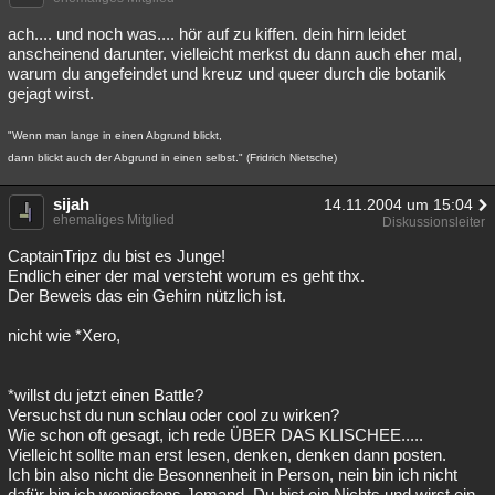
ach.... und noch was.... hör auf zu kiffen. dein hirn leidet
anscheinend darunter. vielleicht merkst du dann auch eher mal,
warum du angefeindet und kreuz und queer durch die botanik
gejagt wirst.
"Wenn man lange in einen Abgrund blickt,
dann blickt auch der Abgrund in einen selbst." (Fridrich Nietsche)
sijah
14.11.2004 um 15:04
ehemaliges Mitglied
Diskussionsleiter
CaptainTripz du bist es Junge!
Endlich einer der mal versteht worum es geht thx.
Der Beweis das ein Gehirn nützlich ist.
nicht wie *Xero,
*willst du jetzt einen Battle?
Versuchst du nun schlau oder cool zu wirken?
Wie schon oft gesagt, ich rede ÜBER DAS KLISCHEE.....
Vielleicht sollte man erst lesen, denken, denken dann posten.
Ich bin also nicht die Besonnenheit in Person, nein bin ich nicht
dafür bin ich wenigstens Jemand. Du bist ein Nichts und wirst ein