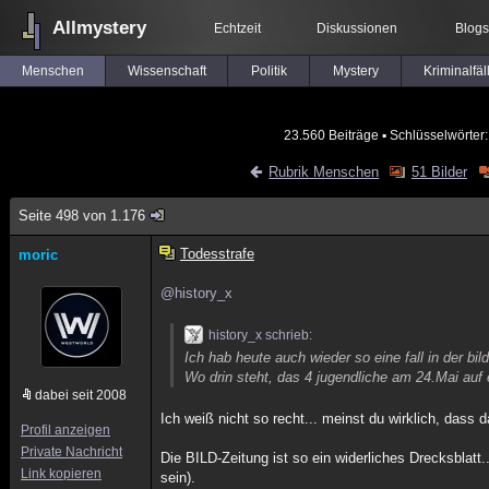
Allmystery
Echtzeit
Diskussionen
Blogs
Menschen
Wissenschaft
Politik
Mystery
Kriminalfäl
23.560 Beiträge
▪ Schlüsselwörter
Rubrik Menschen
51 Bilder
Seite 498 von 1.176
Todesstrafe
moric
@history_x
history_x schrieb:
Ich hab heute auch wieder so eine fall in der bil
Wo drin steht, das 4 jugendliche am 24.Mai auf
dabei seit 2008
Ich weiß nicht so recht... meinst du wirklich, dass 
Profil anzeigen
Private Nachricht
Die BILD-Zeitung ist so ein widerliches Drecksblatt
Link kopieren
sein).