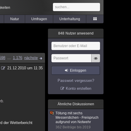
keiten
Natur
Umfragen
Unterhaltung
8
4
8
Nutzer anwesend
598
...
1.176
nächste
21.12.2010 um 11:35
Einloggen
Passwort vergessen?
Konto erstellen
rb.
Ähnliche Diskussionen
Tötung mit sechs
Messerstichen - Freispruch
aufgrund von Notwehr
rd der Wetterbericht
362 Beiträge bis 2019