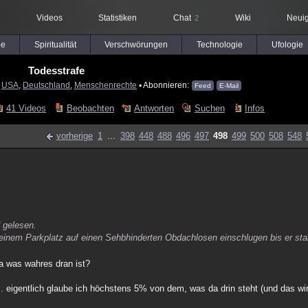
Videos
Statistiken
Chat
Wiki
Neuig
2
le
Spiritualität
Verschwörungen
Technologie
Ufologie
Todesstrafe
:
USA
,
Deutschland
,
Menschenrechte
▪ Abonnieren:
Feed
E-Mail
41 Videos
Beobachten
Antworten
Suchen
Infos
vorherige
1
...
398
448
488
496
497
498
499
500
508
548
d gelesen.
 einem Parkplatz auf einen Sehbhinderten Obdachlosen einschlugen bis er sta
da was wahres dran ist?
... eigentlich glaube ich höchstens 5% von dem, was da drin steht (und das wi