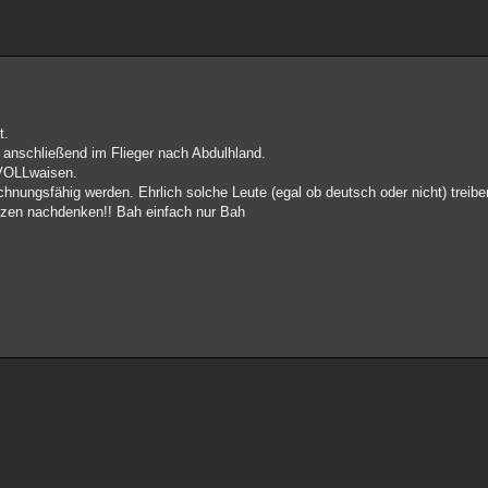
t.
t anschließend im Flieger nach Abdulhland.
 VOLLwaisen.
nungsfähig werden. Ehrlich solche Leute (egal ob deutsch oder nicht) treibe
nzen nachdenken!! Bah einfach nur Bah