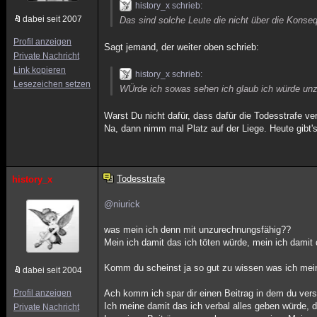
history_x schrieb:
dabei seit 2007
Das sind solche Leute die nicht über die Kons
Profil anzeigen
Sagt jemand, der weiter oben schrieb:
Private Nachricht
Link kopieren
history_x schrieb:
Lesezeichen setzen
WÜrde ich sowas sehen ich glaub ich würde un
Warst Du nicht dafür, dass dafür die Todesstrafe ve
Na, dann nimm mal Platz auf der Liege. Heute gibt's
Todesstrafe
history_x
@niurick
was mein ich denn mit unzurechnungsfähig??
Mein ich damit das ich töten würde, mein ich dami
Komm du scheinst ja so gut zu wissen was ich mein
dabei seit 2004
Profil anzeigen
Ach komm ich spar dir einen Beitrag in dem du ver
Ich meine damit das ich verbal alles geben würde, d
Private Nachricht