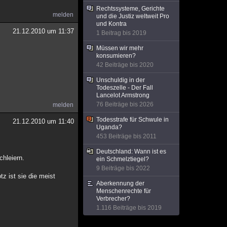
Rechtssysteme, Gerichte
melden
und die Justiz weltweit Pro
und Kontra
21.12.2010 um 11:37
1 Beitrag bis 2019
Müssen wir mehr
konsumieren?
42 Beiträge bis 2020
Unschuldig in der
Todeszelle - Der Fall
Lancelot Armstrong
76 Beiträge bis 2026
melden
Todesstrafe für Schwule in
21.12.2010 um 11:40
Uganda?
453 Beiträge bis 2011
Deutschland: Wann ist es
chleiern.
ein Schmelztiegel?
9 Beiträge bis 2022
z ist sie die meist
Aberkennung der
Menschenrechte für
Verbrecher?
1.116 Beiträge bis 2019