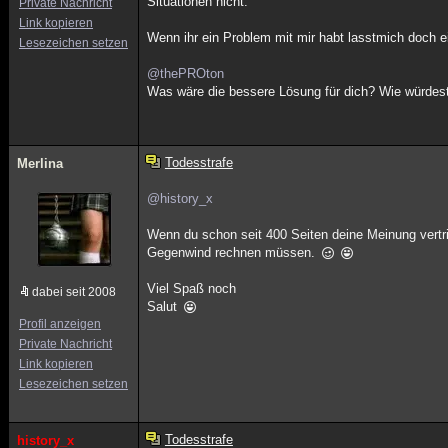
Situationen nicht.
Private Nachricht
Link kopieren
Wenn ihr ein Problem mit mir habt lasstmich doch e
Lesezeichen setzen
@thePROton
Was wäre die bessere Lösung für dich? Wie würdest 
Todesstrafe
Merlina
@history_x
Wenn du schon seit 400 Seiten deine Meinung vertritt
Gegenwind rechnen müssen.
Viel Spaß noch
dabei seit 2008
Salut
Profil anzeigen
Private Nachricht
Link kopieren
Lesezeichen setzen
Todesstrafe
history_x