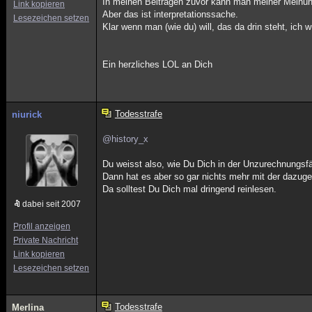
In meinen Beiträgen zuvor kann man meiner Meinun
Link kopieren
Aber das ist interpretationssache.
Lesezeichen setzen
Klar wenn man (wie du) will, das da drin steht, ich 
Ein herzliches LOL an Dich
Todesstrafe
niurick
@history_x
Du weisst also, wie Du Dich in der Unzurechnungsfä
Dann hat es aber so gar nichts mehr mit der dazugeh
Da solltest Du Dich mal dringend reinlesen.
dabei seit 2007
Profil anzeigen
Private Nachricht
Link kopieren
Lesezeichen setzen
Todesstrafe
Merlina