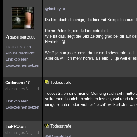
@history_x
Du bist doch diejenige, die hier mit Beispielen aus 
Reine Polemik, die du hier betreibst.
Wie ist das, liegt die Bild Zeitung grad bei dir auf
dabei seit 2008
Herrlich.
Profil anzeigen
Weiß ja nun jeder, dass du für die Todesstrafe bist
Private Nachricht
Aber da will ich mehr hören, als ein: "....ja weil er e
Link kopieren
Lesezeichen setzen
Todesstrafe
Codename47
ehemaliges Mitglied
Todesstrafen sind meiner Meinung nach sehr mittelal
sollte man ihn nicht hinrichten lassen, während ein
Link kopieren
einige Staaten oder Richter "leicht" willkürlich mwa s
Lesezeichen setzen
Todesstrafe
thePROton
ehemaliges Mitglied