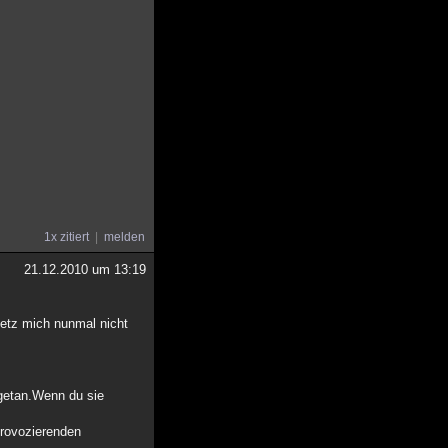
1x zitiert
melden
21.12.2010 um 13:19
 setz mich nunmal nicht
 getan.Wenn du sie
Provozierenden