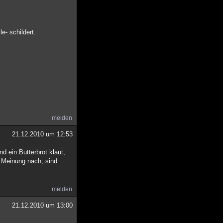
e- schildert.
melden
21.12.2010 um 12:53
d ein Butterbrot klaut,
r Meinung nach, sind
melden
21.12.2010 um 13:00