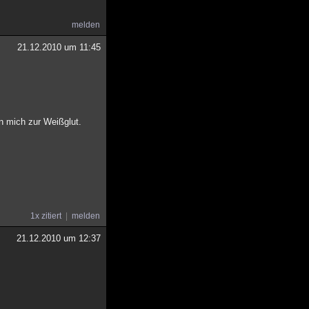
melden
21.12.2010 um 11:45
n mich zur Weißglut.
1x zitiert
melden
21.12.2010 um 12:37