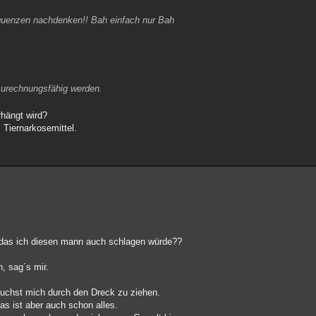
equenzen nachdenken!! Bah einfach nur Bah
zurechnungsfähig werden.
rhängt wird?
 Tiernarkosemittel.
t das ich diesen mann auch schlagen würde??
, sag´s mir.
suchst mich durch den Dreck zu ziehen.
as ist aber auch schon alles.