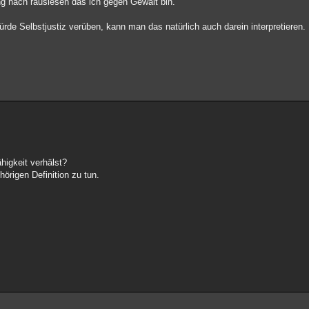
g nach rauslesen das ich gegen Gewalt bin.
würde Selbstjustiz verüben, kann man das natürlich auch darein interpretieren.
higkeit verhälst?
örigen Definition zu tun.