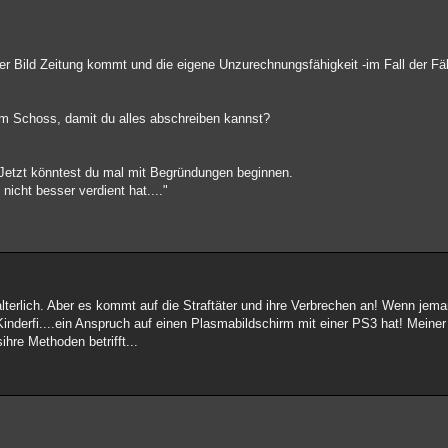
der Bild Zeitung kommt und die eigene Unzurechnungsfähigkeit -im Fall der Fäll
 dem Schoss, damit du alles abschreiben kannst?
. Jetzt könntest du mal mit Begründungen beginnen.
s nicht besser verdient hat...."
terlich. Aber es kommt auf die Straftäter und ihre Verbrechen an! Wenn jeman
 Kinderfi....ein Anspruch auf einen Plasmabildschirm mit einer PS3 hat! Meine
ihre Methoden betrifft...