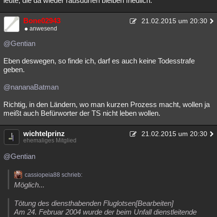
leute, die da wieder rausdürfen bleiben friedlich.
Besucht
Teilgenommen
Alle
Neue
Geschlossen
Bone02943
21.02.2015 um 20:30
anwesend
Lesenswert
Schlüsselwörter
@Gentian
Eben deswegen, so finde ich, darf es auch keine Todesstrafe
geben.
@nananaBatman
Richtig, in den Ländern, wo man kurzen Prozess macht, wollen ja
meißt auch Befürworter der TS nicht leben wollen.
wichtelprinz
21.02.2015 um 20:30
ehemaliges Mitglied
@Gentian
cassiopeia88 schrieb:
Möglich...
Tötung des diensthabenden Fluglotsen[Bearbeiten]
Am 24. Februar 2004 wurde der beim Unfall dienstleitende