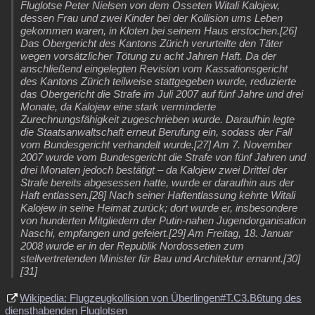
Fluglotse Peter Nielsen von dem Osseten Witali Kalojew,
dessen Frau und zwei Kinder bei der Kollision ums Leben
gekommen waren, in Kloten bei seinem Haus erstochen.[26]
Das Obergericht des Kantons Zürich verurteilte den Täter
wegen vorsätzlicher Tötung zu acht Jahren Haft. Da der
anschließend eingelegten Revision vom Kassationsgericht
des Kantons Zürich teilweise stattgegeben wurde, reduzierte
das Obergericht die Strafe im Juli 2007 auf fünf Jahre und drei
Monate, da Kalojew eine stark verminderte
Zurechnungsfähigkeit zugeschrieben wurde. Daraufhin legte
die Staatsanwaltschaft erneut Berufung ein, sodass der Fall
vom Bundesgericht verhandelt wurde.[27] Am 7. November
2007 wurde vom Bundesgericht die Strafe von fünf Jahren und
drei Monaten jedoch bestätigt – da Kalojew zwei Drittel der
Strafe bereits abgesessen hatte, wurde er daraufhin aus der
Haft entlassen.[28] Nach seiner Haftentlassung kehrte Witali
Kalojew in seine Heimat zurück; dort wurde er, insbesondere
von hunderten Mitgliedern der Putin-nahen Jugendorganisation
Naschi, empfangen und gefeiert.[29] Am Freitag, 18. Januar
2008 wurde er in der Republik Nordossetien zum
stellvertretenden Minister für Bau und Architektur ernannt.[30]
[31]
Wikipedia: Flugzeugkollision von Überlingen#T.C3.B6tung des
diensthabenden Fluglotsen