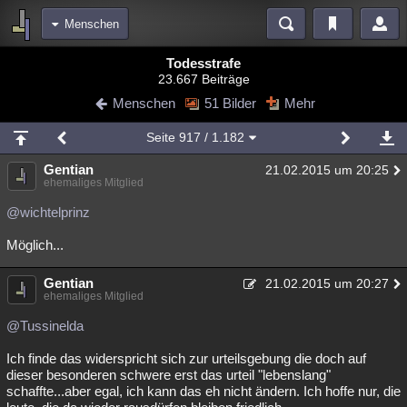
Menschen
Bereiche
Todesstrafe
23.667 Beiträge
Echtzeit
Diskussionen
Blogs
Videos
Statistiken
Menschen
51 Bilder
Mehr
Chat
Wiki
Neuigkeiten
2
Seite
917
/ 1.182
meine Rubriken
Gentian
21.02.2015 um 20:25
Menschen
Wissenschaft
Politik
Mystery
Kriminalfälle
ehemaliges Mitglied
Spiritualität
Verschwörungen
Technologie
Ufologie
@wichtelprinz
Möglich...
Natur
Umfragen
Unterhaltung
weitere Rubriken
Gentian
21.02.2015 um 20:27
ehemaliges Mitglied
Philosophie
Träume
Orte
Esoterik
Literatur
@Tussinelda
Astronomie
Helpdesk
Gruppen
Gaming
Filme
Ich finde das widerspricht sich zur urteilsgebung die doch auf
Musik
Clash
Verbesserungen
Allmystery
English
dieser besonderen schwere erst das urteil "lebenslang"
schaffte...aber egal, ich kann das eh nicht ändern. Ich hoffe nur, die
Übersichten