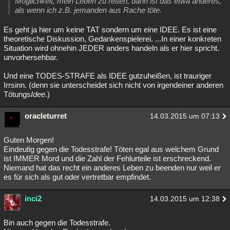
Möglichkeit, mein Leben zu retten, dann ist das etwa anderes,
als wenn ich z.B. jemanden aus Rache töte.
Besucht
Teilgenommen
Alle
Neue
Geschlossen
Es geht ja hier um keine TAT sondern um eine IDEE. Es ist eine
Lesenswert
Schlüsselwörter
theoretische Diskussion, Gedankenspielerei. ...In einer konkreten
Situation wird ohnehin JEDER anders handeln als er hier spricht.
unvorhersehbar.
Und eine TODES-STRAFE als IDEE gutzuheißen, ist trauriger
Irrsinn. (denn sie unterscheidet sich nicht von irgendeiner anderen
Tötungs
Idee
.)
oracleturret
14.03.2015 um 07:13
Guten Morgen!
Eindeutig gegen die Todesstrafe! Töten egal aus welchem Grund
ist IMMER Mord und die Zahl der Fehlurteile ist erschreckend.
Niemand hat das recht ein anderes Leben zu beenden nur weil er
es für sich als gut oder vertretbar empfindet.
inci2
14.03.2015 um 12:38
Bin auch gegen die Todesstrafe.