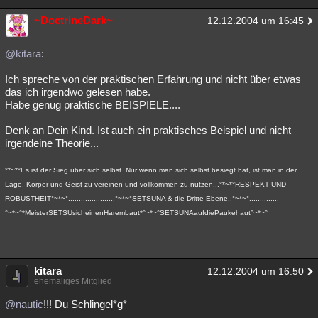
~DoctrineDark~
12.12.2004 um 16:45
@kitara
:
Ich spreche von der praktischen Erfahrung und nicht über etwas
das ich irgendwo gelesen habe.
Habe genug praktische BEISPIELE....
Denk an Dein Kind. Ist auch ein praktisches Beispiel und nicht
irgendeine Theorie...
°*~*°Es ist der Sieg über sich selbst. Nur wenn man sich selbst besiegt hat, ist man in der
Lage, Körper und Geist zu vereinen und vollkommen zu nutzen...°*~*°RESPEKT UND
ROBUSTHEIT°~*~°......................°~*~°SETSUNA & die Dritte Ebene..°~*~°..............
°~*~°*MeisterSETSUsicheinenHarembaut*°~*~°SETSUNAaufdiePaukehaut°~*~°
kitara
12.12.2004 um 16:50
ehemaliges Mitglied
@nautic
!!! Du Schlingel*g*