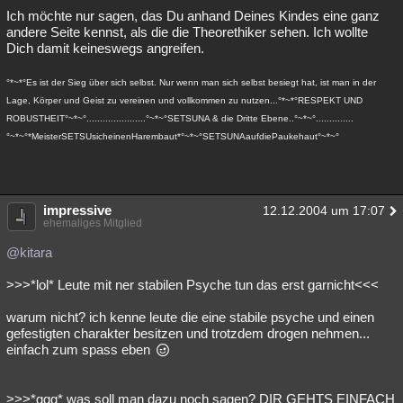
Ich möchte nur sagen, das Du anhand Deines Kindes eine ganz
andere Seite kennst, als die die Theorethiker sehen. Ich wollte
Dich damit keineswegs angreifen.
°*~*°Es ist der Sieg über sich selbst. Nur wenn man sich selbst besiegt hat, ist man in der
Lage, Körper und Geist zu vereinen und vollkommen zu nutzen...°*~*°RESPEKT UND
ROBUSTHEIT°~*~°......................°~*~°SETSUNA & die Dritte Ebene..°~*~°..............
°~*~°*MeisterSETSUsicheinenHarembaut*°~*~°SETSUNAaufdiePaukehaut°~*~°
impressive
12.12.2004 um 17:07
ehemaliges Mitglied
@kitara
>>>*lol* Leute mit ner stabilen Psyche tun das erst garnicht<<<
warum nicht? ich kenne leute die eine stabile psyche und einen
gefestigten charakter besitzen und trotzdem drogen nehmen...
einfach zum spass eben
>>>*ggg* was soll man dazu noch sagen? DIR GEHTS EINFACH