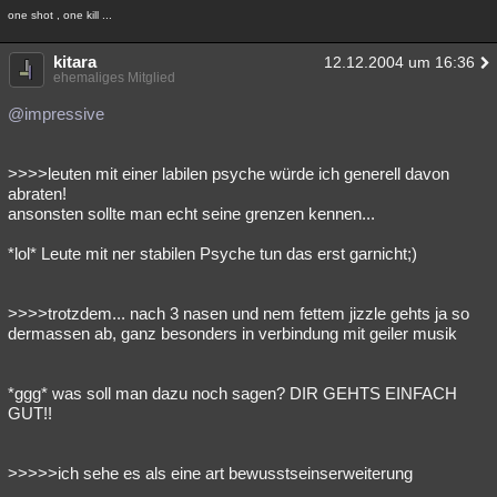
one shot , one kill ...
kitara
12.12.2004 um 16:36
ehemaliges Mitglied
@impressive
>>>>leuten mit einer labilen psyche würde ich generell davon
abraten!
ansonsten sollte man echt seine grenzen kennen...
*lol* Leute mit ner stabilen Psyche tun das erst garnicht;)
>>>>trotzdem... nach 3 nasen und nem fettem jizzle gehts ja so
dermassen ab, ganz besonders in verbindung mit geiler musik
*ggg* was soll man dazu noch sagen? DIR GEHTS EINFACH
GUT!!
>>>>>ich sehe es als eine art bewusstseinserweiterung