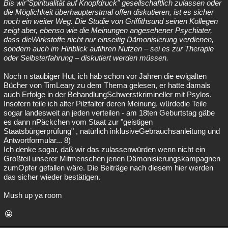
Bis wir"Spiritualität auf Knopfdruck" gesellschaftlich zulassen oder
die Möglichkeit überhaupterstmal offen diskutieren, ist es sicher
noch ein weiter Weg. Die Studie von Griffithsund seinen Kollegen
zeigt aber, ebenso wie die Meinungen angesehener Psychiater,
dass dieWirkstoffe nicht nur einseitig Dämonisierung verdienen,
sondern auch im Hinblick aufihren Nutzen – sei es zur Therapie
oder Selbsterfahrung – diskutiert werden müssen.
Noch n staubiger Hut, ich hab schon vor Jahren die ewigalten
Bücher von TimLeary zu dem Thema gelesen, er hatte damals
auch Erfolge in der BehandlungSchwerstkrimineller mit Psylos.
Insofern teile ich alter Pilzfalter deren Meinung, würdedie Teile
sogar landesweit an jeden verteilen - am 18ten Geburtstag gäbe
es dann nPäckchen vom Staat zur "geistigen
Staatsbürgerprüfung" , natürlich inklusiveGebrauchsanleitung und
Antwortformular... 8)
Ich denke sogar, daß wir das zulassenwürden wenn nicht ein
Großteil unserer Mitmenschen jenen Dämonisierungskampagnen
zumOpfer gefallen wäre. Die Beiträge nach diesem hier werden
das sicher wieder bestätigen.
Mush up ya room