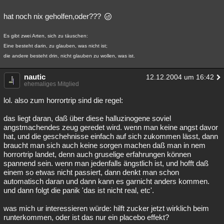
hat noch nix geholfen,oder???
Es gibt zwei Arten, sich zu täuschen:
Eine besteht darin, zu glauben, was nicht ist;
die andere besteht drin, nicht glauben zu wollen, was ist.
nautic
12.12.2004 um 16:42
ehemaliges Mitglied
lol. also zum horrortrip sind die regel:
das liegt daran, daß über diese halluzinogene soviel
angstmachendes zeug geredet wird. wenn man keine angst davor
hat, und die geschehnisse einfach auf sich zukommen lässt, dann
braucht man sich auch keine sorgen machen daß man in nem
horrortrip landet, denn auch gruselige erfahrungen können
spannend sein. wenn man jedenfalls ängstlich ist, und hofft daß
einem so etwas nicht passiert, dann denkt man schon
automatisch daran und dann kann es garnicht anders kommen.
und dann folgt die panik 'das ist nicht real, etc'.
was mich ur interessieren würde: hilft zucker jetzt wirklich beim
runterkommen, oder ist das nur ein placebo effekt?