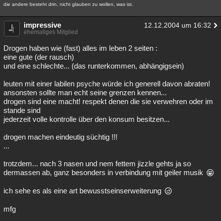
die andere besteht drin, nicht glauben zu wollen, was ist.
Besucht
Teilgenommen
Alle
Neue
Geschlossen
impressive
12.12.2004 um 16:32
Lesenswert
Schlüsselwörter
ehemaliges Mitglied
Drogen haben wie (fast) alles im leben 2 seiten :
eine gute (der rausch)
und eine schlechte... (das runterkommen, abhängigsein)
leuten mit einer labilen psyche würde ich generell davon abraten!
ansonsten sollte man echt seine grenzen kennen...
drogen sind eine macht! respekt denen die sie verwehren oder im
stande sind
jederzeit volle kontrolle über den konsum besitzen...
drogen machen eindeutig süchtig !!!
...
trotzdem... nach 3 nasen und nem fettem jizzle gehts ja so
dermassen ab, ganz besonders in verbindung mit geiler musik
ich sehe es als eine art bewusstseinserweiterung
mfg