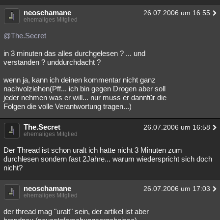
neoschamane
26.07.2006 um 16:55
ehemaliges Mitglied
@The.Secret
in 3 minuten das alles durchgelesen ? ... und
verstanden ? unddurchdacht ?
wenn ja, kann ich deinen kommentar nicht ganz
nachvolziehen(Pff... ich bin gegen Drogen aber soll
jeder nehmen was er will... nur muss er dannfür die
Folgen die volle Verantwortung tragen...)
The.Secret
26.07.2006 um 16:58
ehemaliges Mitglied
Der Thread ist schon uralt ich hatte nicht 3 Minuten zum
durchlesen sondern fast 2Jahre... warum wiederspricht sich doch
nicht?
neoschamane
26.07.2006 um 17:03
ehemaliges Mitglied
der thread mag "uralt" sein, der artikel ist aber