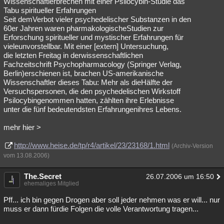
Wissenschaftlerbrechen mit einer Psilocybin-Studie das
Tabu spiritueller Erfahrungen
Seit demVerbot vieler psychedelischer Substanzen in den
60er Jahren waren pharmakologischeStudien zur
Erforschung spiritueller und mystischer Erfahrungen für
vieleunvorstellbar. Mit einer [extern] Untersuchung,
die letzten Freitag in derwissenschaftlichen
Fachzeitschrift Psychopharmacology (Springer Verlag,
Berlin)erschienen ist, brachen US-amerikanische
Wissenschaftler dieses Tabu: Mehr als dieHälfte der
Versuchspersonen, die den psychedelischen Wirkstoff
Psilocybingenommen hatten, zählten ihre Erlebnisse
unter die fünf bedeutendsten Erfahrungenihres Lebens.
mehr hier >
http://www.heise.de/tp/r4/artikel/23/23168/1.html
(Archiv-Version
vom 13.08.2006)
The.Secret
26.07.2006 um 16:50
ehemaliges Mitglied
Pff... ich bin gegen Drogen aber soll jeder nehmen was er will... nur
muss er dann fürdie Folgen die volle Verantwortung tragen...