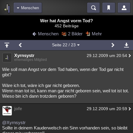
Menschen
Bereiche
Wer hat Angst vorm Tod?
452 Beiträge
Echtzeit
Diskussionen
Blogs
Videos
Statistiken
Menschen
2 Bilder
Mehr
Chat
Wiki
Neuigkeiten
2
Seite
22
/ 23
meine Rubriken
Xyrnsystr
29.12.2009 um 20:54
Menschen
Wissenschaft
Politik
Mystery
Kriminalfälle
ehemaliges Mitglied
Spiritualität
Verschwörungen
Technologie
Ufologie
Wie soll man Angst vor dem Tod haben, wenn der Tod gar nicht
gibt?
Natur
Umfragen
Unterhaltung
Wäre ich tot, wäre ich gar nicht geboren.
weitere Rubriken
Wenn man tot ist, kann man gar nicht geboren sein, weil tot ist tot.
Wieso bin ich dann trotzdem geboren?
Philosophie
Träume
Orte
Esoterik
Literatur
jofe
29.12.2009 um 20:59
Astronomie
Helpdesk
Gruppen
Gaming
Filme
Musik
Clash
Verbesserungen
Allmystery
English
@Xyrnsystr
Sollte in deinem Kauderwelsch ein Sinn vorhanden sein, so bleibt
Übersichten