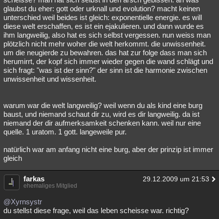
glaubst du eher: gott oder urknall und evolution? macht keinen
unterschied weil beides ist gleich: exponentielle energie. es will
diese welt erschaffen, es ist ein ejakulieren. und dann wurde es
ihm langweilig, also hat es sich selbst vergessen. nun weiss man
plötzlich nicht mehr woher die welt herkommt. die unwissenheit.
um die neugierde zu bewahren. das hat zur folge dass man sich
herumirrt, der kopf sich immer wieder gegen die wand schlägt und
sich fragt: "was ist der sinn?" der sinn ist die harmonie zwischen
unwissenheit und wissenheit.
warum war die welt langweilig? weil wenn du als kind eine burg
baust, und niemand schaut dir zu, wird es dir langweilig. da ist
niemand der dir aufmerksamkeit schenken kann. weil nur eine
quelle. 1 uratom. 1 gott. langeweile pur.
natürlich war am anfang nicht eine burg, aber der prinzip ist immer
gleich
farkas
29.12.2009 um 21:53
ehemaliges Mitglied
@Xyrnsystr
du stellst diese frage, weil das leben scheisse war. richtig?