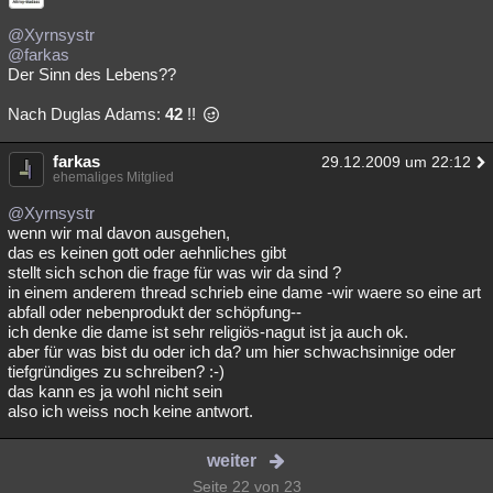
@Xyrnsystr
@farkas
Der Sinn des Lebens??
Nach Duglas Adams:
42
!!
farkas
29.12.2009 um 22:12
ehemaliges Mitglied
@Xyrnsystr
wenn wir mal davon ausgehen,
das es keinen gott oder aehnliches gibt
stellt sich schon die frage für was wir da sind ?
in einem anderem thread schrieb eine dame -wir waere so eine art
abfall oder nebenprodukt der schöpfung--
ich denke die dame ist sehr religiös-nagut ist ja auch ok.
aber für was bist du oder ich da? um hier schwachsinnige oder
tiefgründiges zu schreiben? :-)
das kann es ja wohl nicht sein
also ich weiss noch keine antwort.
weiter
Seite 22 von 23