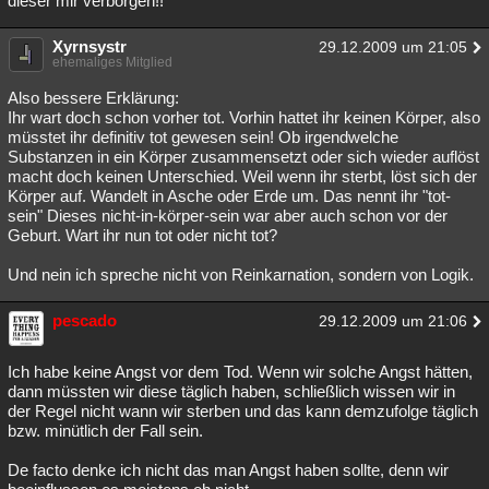
dieser mir verborgen!!
Besucht
Teilgenommen
Alle
Neue
Geschlossen
Xyrnsystr
29.12.2009 um 21:05
ehemaliges Mitglied
Lesenswert
Schlüsselwörter
Also bessere Erklärung:
Ihr wart doch schon vorher tot. Vorhin hattet ihr keinen Körper, also
müsstet ihr definitiv tot gewesen sein! Ob irgendwelche
Substanzen in ein Körper zusammensetzt oder sich wieder auflöst
macht doch keinen Unterschied. Weil wenn ihr sterbt, löst sich der
Körper auf. Wandelt in Asche oder Erde um. Das nennt ihr "tot-
sein" Dieses nicht-in-körper-sein war aber auch schon vor der
Geburt. Wart ihr nun tot oder nicht tot?
Und nein ich spreche nicht von Reinkarnation, sondern von Logik.
pescado
29.12.2009 um 21:06
Ich habe keine Angst vor dem Tod. Wenn wir solche Angst hätten,
dann müssten wir diese täglich haben, schließlich wissen wir in
der Regel nicht wann wir sterben und das kann demzufolge täglich
bzw. minütlich der Fall sein.
De facto denke ich nicht das man Angst haben sollte, denn wir