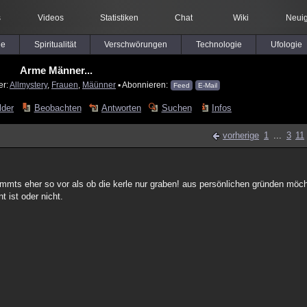
s
Videos
Statistiken
Chat
Wiki
Neuig
le
Spiritualität
Verschwörungen
Technologie
Ufologie
Arme Männer...
er:
Allmystery
,
Frauen
,
Mäünner
▪ Abonnieren:
Feed
E-Mail
lder
Beobachten
Antworten
Suchen
Infos
vorherige
1
...
3
11
mts eher so vor als ob die kerle nur graben! aus persönlichen gründen möch
 ist oder nicht.