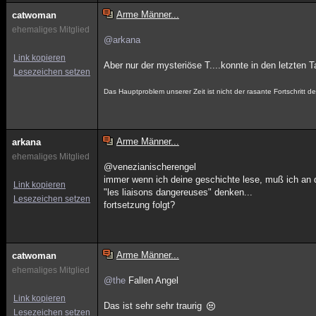
Arme Männer...
catwoman
ehemaliges Mitglied
@arkana
Link kopieren
Aber nur der mysteriöse T....konnte in den letzten 
Lesezeichen setzen
Das Hauptproblem unserer Zeit ist nicht der rasante Fortschritt
Arme Männer...
arkana
ehemaliges Mitglied
@venezianischerengel
immer wenn ich deine geschichte lese, muß ich an
Link kopieren
"les liaisons dangereuses" denken...
Lesezeichen setzen
fortsetzung folgt?
Arme Männer...
catwoman
ehemaliges Mitglied
@the
Fallen Angel
Link kopieren
Das ist sehr sehr traurig
Lesezeichen setzen