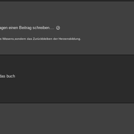
Tagen einen Beitrag schreiben....
 des Wissens,sondern das Zurückbleiben der Herzensbildung.
 das buch