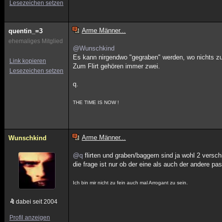
Lesezeichen setzen
Arme Männer...
quentin_=3
ehemaliges Mitglied
@Wunschkind
Es kann nirgendwo "gegraben" werden, wo nichts zu 
Link kopieren
Zum Flirt gehören immer zwei.
Lesezeichen setzen
q.
THE TIME IS NOW !
Arme Männer...
Wunschkind
@q
flirten und graben/baggern sind ja wohl 2 versc
die frage ist nur ob der eine als auch der andere pas
Ich bin mir nicht zu fein auch mal Arrogant zu sein.
dabei seit 2004
Profil anzeigen