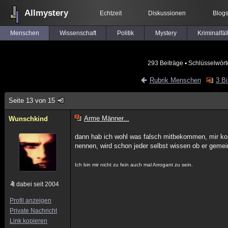
Allmystery
Echtzeit
Diskussionen
Blog
Menschen
Wissenschaft
Politik
Mystery
Kriminalfäl
293 Beiträge
▪ Schlüsselwört
Rubrik Menschen
3 Bi
Seite 13 von 15
Arme Männer...
Wunschkind
dann hab ich wohl was falsch mitbekommen, mir kom
nennen, wird schon jeder selbst wissen ob er gemeint
Ich bin mir nicht zu fein auch mal Arrogant zu sein.
dabei seit 2004
Profil anzeigen
Private Nachricht
Link kopieren