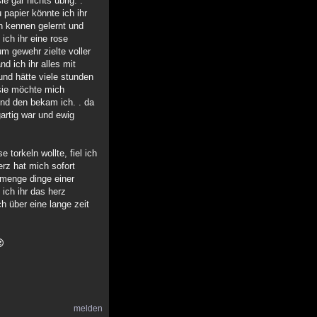
e gar nichts übrig. .
 papier könnte ich ihr
in kennen gelernt und
ich ihr eine rose
zum gewehr zielte voller
d ich ihr alles mit
 und hätte viele stunden
 sie möchte mich
und den bekam ich. . da
gartig war und ewig
 torkeln wollte, fiel ich
erz hat mich sofort
 menge dinge einer
ich ihr das herz
h über eine lange zeit
melden