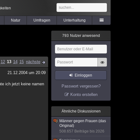
keiten
Natur
Umfragen
Unterhaltung
7
9
3
Nutzer anwesend
12
13
14
15
nächste
21.12.2004 um 20:09
Einloggen
te ich jetzt keine namen
Passwort vergessen?
Konto erstellen
Ähnliche Diskussionen
Männer gegen Frauen (das
Original)
508.657 Beiträge bis 2026