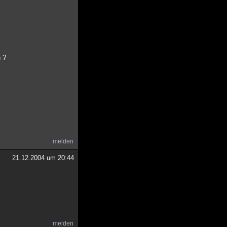
n ?
melden
21.12.2004 um 20:44
melden