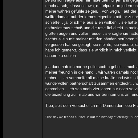
persönlich sagte aber mir hätte den nur jemand gegeb
machoarsch, klassenclown, mittelpunkt in jedem univ
meine wahren gefühle zeigen. . von wegn. . auf der 
wollte damals auf der kirmes eigentlich mit ihr zu
schieße. . ja lol ich fiel aus allen wolken. . sie hat
enthusiasmus schoß und die rose fiel direkt in meine
großen augen und voller freude. . sie sagte sie hatte
nachts allein mit meiner mit den händen berührten t
vergessen hat sie gesagt, sie meinte, sie wüsste, 
habe ich gemerkt, dass sie wirklich in mich verliebt
dauern zu schien. .
joa dann hab ich mir ne pulle scotch geholt. . mich 
meiner freundin in die hand. . wir waren damals noc
erobert. . ich sammelte all meine kräfte und wir 
wundervollen partnerschaft zusammen entdeckt. . w
gebrochen. . ich sah nach vier jahren nur noch so v
die beziehung zu ihr ab und wir trennten uns am ende
Tjoa, seit dem versuche ich mit Damen der liebe Fr
"The day we fear as our last, is but the birthday of eternity." ~S