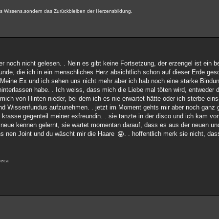
 des Wissens,sondern das Zurückbleiben der Herzensbildung.
r noch nicht gelesen. . Nein es gibt keine Fortsetzung, der erzengel ist ein 
nde, die ich in ein menschliches Herz absichtlich schon auf dieser Erde gesc
 . Meine Ex und ich sehen uns nicht mehr aber ich hab noch eine starke Bindun
terlassen habe. . Ich weiss, dass mich die Liebe mal töten wird, entweder d
ich von Hinten nieder, bei dem ich es nie erwartet hätte oder ich sterbe einsa
und Wissenfundus aufzunehmen. . jetzt im Moment gehts mir aber noch ganz 
 krasse gegenteil meiner exfreundin. . sie tanzte in der disco und ich kam v
 neue kennen gelernt, sie wartet momentan darauf, dass es aus der neuen und
ns nen Joint und du wäscht mir die Haare
. . hoffentlich merk sie nicht, da
eneca