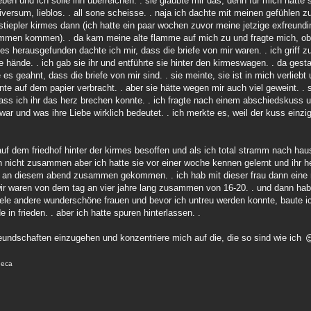
en und ich solle ihn überreichen. . sie glaubte mir das, denn für mich hatte si
ersum, lieblos. . all sone scheisse. . naja ich dachte mit meinen gefühlen zu
stiepler kirmes dann (ich hatte ein paar wochen zuvor meine jetzige exfreund
sammen kommen). . da kam meine alte flamme auf mich zu und fragte mich, ob 
te es herausgefunden dachte ich mir, dass die briefe von mir waren. . ich griff 
 hände. . ich gab sie ihr und entführte sie hinter den kirmeswagen. . da gestan
 es geahnt, dass die briefe von mir sind. . sie meinte, sie ist in mich verliebt
inte auf dem papier verbracht. . aber sie hätte wegen mir auch viel geweint. .
dass ich ihr das herz brechen konnte. . ich fragte nach einem abschiedskuss 
 war und was ihre Liebe wirklich bedeutet. . ich merkte es, weil der kuss einzi
auf dem friedhof hinter der kirmes besoffen und als ich total stramm nach hause
h nicht zusammen aber ich hatte sie vor einer woche kennen gelernt und ihr h
sind an diesem abend zusammen gekommen. . ich hab mit dieser frau dann eine
ir waren von dem tag an vier jahre lang zusammen von 16-20. . und dann hab 
iele andere wunderschöne frauen und bevor ich untreu werden konnte, baute ic
 in frieden. . aber ich hatte spuren hinterlassen. .
eundschaften einzugehen und konzentriere mich auf die, die so sind wie ich
eneca