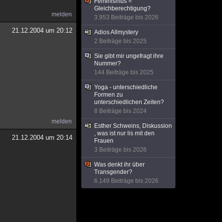
Feminismus =
Gleichberechtigung?
melden
3.953 Beiträge bis 2026
21.12.2004 um 20:12
Adios Allmystery
2 Beiträge bis 2025
Sie gibt mir ungefragt ihre
Nummer?
144 Beiträge bis 2025
Yoga - unterschiedliche
Formen zu
unterschiedlichen Zeiten?
8 Beiträge bis 2024
melden
Esther Schweins, Diskussion
, was ist nur lis mit den
21.12.2004 um 20:14
Frauen
3 Beiträge bis 2026
Was denkt ihr über
Transgender?
6.149 Beiträge bis 2026