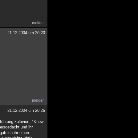
melden
21.12.2004 um 20:20
melden
21.12.2004 um 20:26
führung kultiviert, "Know
 ausgedacht und ihr
gab ich ihr einen