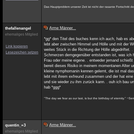
Das Hauptproblem unserer Zeit ist nicht der rasante Fortschritt
Arme Männer...
thefallenangel
ehemaliges Mitglied
*gg* den Titel des buches kenn ich auch, hab es abe
lebt aber zwischen Himmel und Hölle und mit der Wu
Link kopieren
weites Stück in die Richtung der Hölle abgedriftet.
Lesezeichen setzen
Schmerzen demgegenüber entstanden ist, was ich hin
Frau oder meine eigene. . entweder jemand schießt m
bereit dieses Risiko in meinem momentanen Alter 
kleine nymphomanin kennen gelernt, die ist mal das
lebt mit ihrem exfreund zusammen und der hat eine
und sie wieder zu ihm zurück kann. . ouh ich bau u
hab *ggg*
"The day we fear as our last, is but the birthday of eternity." ~S
Arme Männer...
quentin_=3
ehemaliges Mitglied