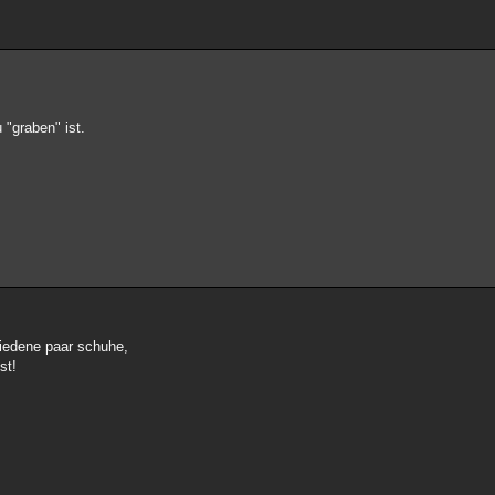
"graben" ist.
hiedene paar schuhe,
st!