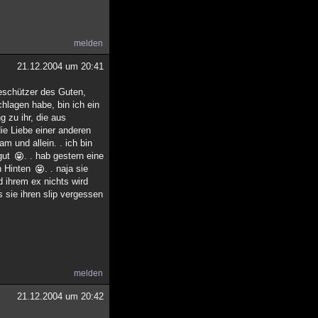
melden
21.12.2004 um 20:41
beschützer des Guten,
hlagen habe, bin ich ein
g zu ihr, die aus
ie Liebe einer anderen
m und allein. . ich bin
gut
. . hab gestern eine
on Hinten
. . naja sie
 ihrem ex nichts wird
ss sie ihren slip vergessen
melden
21.12.2004 um 20:42