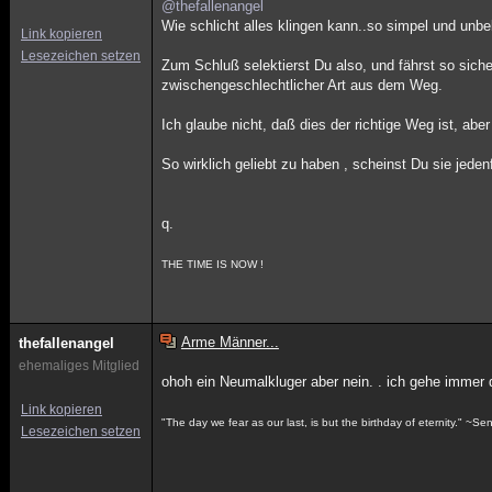
@thefallenangel
Wie schlicht alles klingen kann..so simpel und unb
Link kopieren
Lesezeichen setzen
Zum Schluß selektierst Du also, und fährst so sich
zwischengeschlechtlicher Art aus dem Weg.
Ich glaube nicht, daß dies der richtige Weg ist, a
So wirklich geliebt zu haben , scheinst Du sie jedenf
q.
THE TIME IS NOW !
Arme Männer...
thefallenangel
ehemaliges Mitglied
ohoh ein Neumalkluger aber nein. . ich gehe immer
Link kopieren
"The day we fear as our last, is but the birthday of eternity." ~S
Lesezeichen setzen