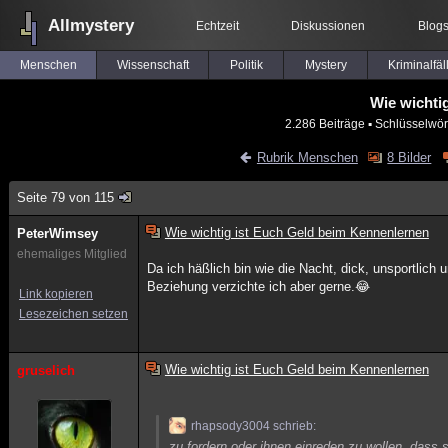
Allmystery
Echtzeit
Diskussionen
Blog
Menschen
Wissenschaft
Politik
Mystery
Kriminalfäl
Wie wichti
2.286 Beiträge
▪ Schlüsselwör
Rubrik Menschen
8 Bilder
Seite 79 von 115
Wie wichtig ist Euch Geld beim Kennenlernen
PeterWimsey
ehemaliges Mitglied
Da ich häßlich bin wie die Nacht, dick, unsportlich 
Beziehung verzichte ich aber gerne.😂
Link kopieren
Lesezeichen setzen
Wie wichtig ist Euch Geld beim Kennenlernen
gruselich
rhapsody3004 schrieb:
zu fordern oder ihnen einreden zu wollen, dass s