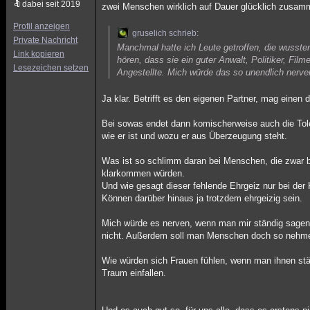
dabei seit 2019
zwei Menschen wirklich auf Dauer glücklich zusam
Profil anzeigen
gruselich schrieb:
Private Nachricht
Manchmal hatte ich Leute getroffen, die wusste
Link kopieren
hören, dass sie ein guter Anwalt, Politiker, Fi
Lesezeichen setzen
Angestellte. Mich würde das so unendlich nerven 
Ja klar. Betrifft es den eigenen Partner, mag einen 
Bei sowas endet dann komischerweise auch die Toler
wie er ist und wozu er aus Überzeugung steht.
Was ist so schlimm daran bei Menschen, die zwar be
klarkommen würden.
Und wie gesagt dieser fehlende Ehrgeiz nur bei der
Können darüber hinaus ja trotzdem ehrgeizig sein.
Mich würde es nerven, wenn man mir ständig sage
nicht. Außerdem soll man Menschen doch so nehmen
Wie würden sich Frauen fühlen, wenn man ihnen stä
Traum einfallen.