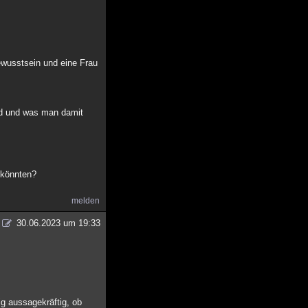
ewusstsein und eine Frau
eld und was man damit
 könnten?
melden
30.06.2023 um 19:33
g aussagekräftig, ob