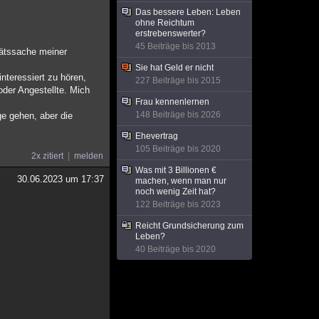
Das bessere Leben: Leben
ohne Reichtum
erstrebenswerter?
45 Beiträge bis 2013
tätssache meiner
Sie hat Geld er nicht
nteressiert zu hören,
227 Beiträge bis 2015
oder Angestellte. Mich
Frau kennenlernen
148 Beiträge bis 2026
ge gehen, aber die
Ehevertrag
105 Beiträge bis 2020
2x zitiert
melden
Was mit 3 Billionen €
30.06.2023 um 17:37
machen, wenn man nur
noch wenig Zeit hat?
122 Beiträge bis 2023
Reicht Grundsicherung zum
Leben?
40 Beiträge bis 2020