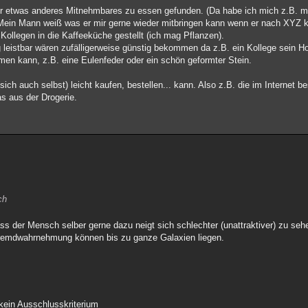
er etwas anderes Mitnehmbares zu essen gefunden. (Da habe ich mich z.B. m
 Mein Mann weiß was er mir gerne wieder mitbringen kann wenn er nach XY
Kollegen in die Kaffeeküche gestellt (ich mag Pflanzen).
 leistbar wären zufälligerweise günstig bekommen da z.B. ein Kollege sein Ho
n kann, z.B. eine Eulenfeder oder ein schön geformter Stein.
h auch selbst) leicht kaufen, bestellen... kann. Also z.B. die im Internet be
s aus der Drogerie.
ch
s der Mensch selber gerne dazu neigt sich schlechter (unattraktiver) zu seh
emdwahrnehmung können bis zu ganze Galaxien liegen.
r kein Ausschlusskriterium