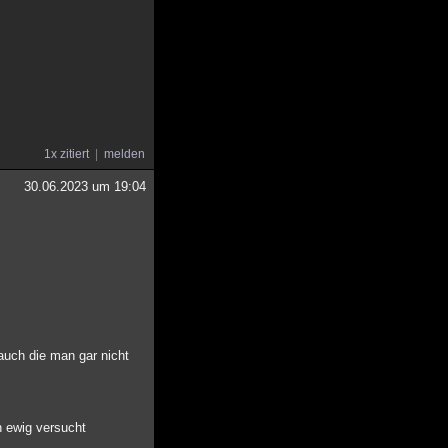
1x zitiert
melden
30.06.2023 um 19:04
 auch die man gar nicht
n ewig versucht