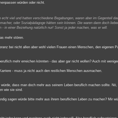
menpassen würden oder nicht.
n echt viel und hatten verschiedene Begabungen, waren aber im Gegenteil dav
lmemacher, oder Sozialpädagoge hätten sein können. Die waren dann doch lieber
- in einer Beziehung natürlich nur! Sonst ja jeder machen, was er will.
das mehr stören.
anz bei nicht allen aber wohl vielen Frauen einen Menschen, den eigenen Pa
ruflich mehr erreichen könnten - das aber gar nicht wollen? Auch mit wenige
 Karriere - muss ja nicht auch den restlichen Menschen ausmachen.
n würde, dass man doch mehr aus seinem Leben beruflich machen sollte. Nö
 wie sie sind.
ndig sagen würde bitte mehr aus ihrem beruflichen Leben zu machen? Mir wü