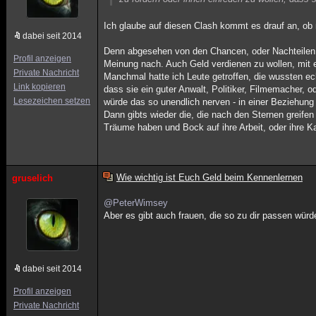
Ich glaube auf diesen Clash kommt es drauf an, ob ma
dabei seit 2014
Denn abgesehen von den Chancen, oder Nachteilen, d
Profil anzeigen
Meinung nach. Auch Geld verdienen zu wollen, mit ei
Private Nachricht
Manchmal hatte ich Leute getroffen, die wussten ec
Link kopieren
dass sie ein guter Anwalt, Politiker, Filmemacher, 
Lesezeichen setzen
würde das so unendlich nerven - in einer Beziehung n
Dann gibts wieder die, die nach den Sternen greifen 
Träume haben und Bock auf ihre Arbeit, oder ihre Ka
Wie wichtig ist Euch Geld beim Kennenlernen
gruselich
@PeterWimsey
Aber es gibt auch frauen, die so zu dir passen würde
dabei seit 2014
Profil anzeigen
Private Nachricht