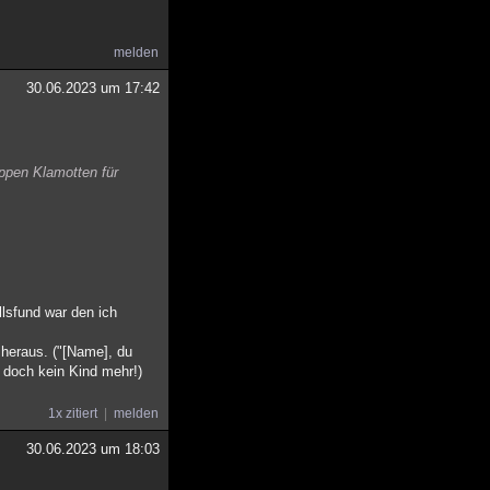
melden
30.06.2023 um 17:42
oppen Klamotten für
lsfund war den ich
 heraus. ("[Name], du
 doch kein Kind mehr!)
1x zitiert
melden
30.06.2023 um 18:03