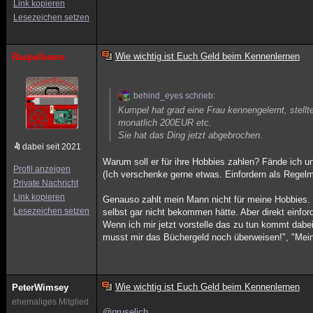
Link kopieren
Lesezeichen setzen
Wie wichtig ist Euch Geld beim Kennenlernen
Raspelbeere
behind_eyes schrieb:
Kumpel hat grad eine Frau kennengelernt, stell
monatlich 200EUR etc.
Sie hat das Ding jetzt abgebrochen.
dabei seit 2021
Warum soll er für ihre Hobbies zahlen? Fände ich 
Profil anzeigen
(Ich verschenke gerne etwas. Einfordern als Regelm
Private Nachricht
Link kopieren
Genauso zahlt mein Mann nicht für meine Hobbies. 
Lesezeichen setzen
selbst gar nicht bekommen hätte. Aber direkt einfor
Wenn ich mir jetzt vorstelle das zu tun kommt dabei
musst mir das Büchergeld noch überweisen!", "Mein
Wie wichtig ist Euch Geld beim Kennenlernen
PeterWimsey
ehemaliges Mitglied
@gruselich