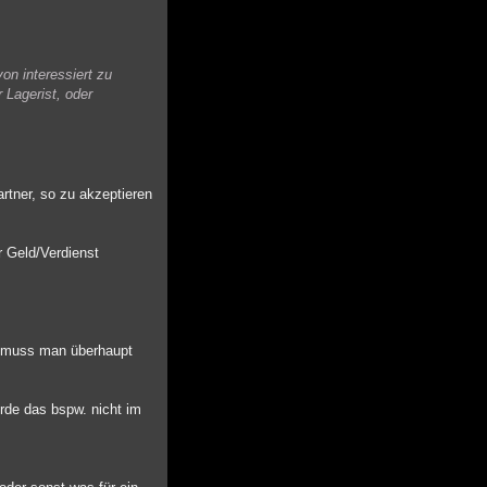
on interessiert zu
 Lagerist, oder
rtner, so zu akzeptieren
r Geld/Verdienst
, muss man überhaupt
rde das bspw. nicht im