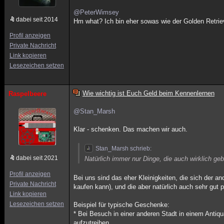
@PeterWimsey
dabei seit 2014
Hm what? Ich bin eher sowas wie der Golden Retrie
Profil anzeigen
Private Nachricht
Link kopieren
Lesezeichen setzen
Wie wichtig ist Euch Geld beim Kennenlernen
Raspelbeere
@Stan_Marsh
Klar - schenken. Das machen wir auch.
Stan_Marsh schrieb:
dabei seit 2021
Natürlich immer nur Dinge, die auch wirklich ge
Profil anzeigen
Bei uns sind das eher Kleinigkeiten, die sich der a
Private Nachricht
kaufen kann), und die aber natürlich auch sehr gut 
Link kopieren
Lesezeichen setzen
Beispiel für typische Geschenke:
* Bei Besuch in einer anderen Stadt in einem Anti
aufzutreiben.