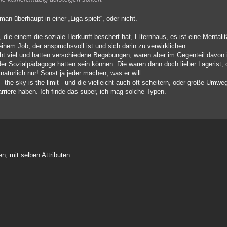
n überhaupt in einer „Liga spielt“, oder nicht.
ie einem die soziale Herkunft beschert hat, Elternhaus, es ist eine Mentali
nem Job, der anspruchsvoll ist und sich darin zu verwirklichen.
ht viel und hatten verschiedene Begabungen, waren aber im Gegenteil davon i
oder Sozialpädagoge hätten sein können. Die waren dann doch lieber Lagerist, 
atürlich nur! Sonst ja jeder machen, was er will.
- the sky is the limit - und die vielleicht auch oft scheitern, oder große Umwe
rriere haben. Ich finde das super, ich mag solche Typen.
n, mit selben Attributen.