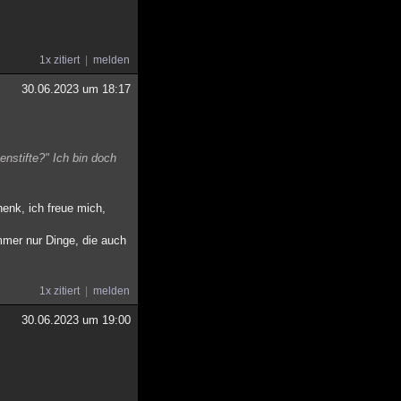
1x zitiert
melden
30.06.2023 um 18:17
nstifte?" Ich bin doch
enk, ich freue mich,
mmer nur Dinge, die auch
1x zitiert
melden
30.06.2023 um 19:00