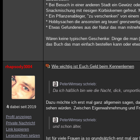
* Bei Besuch in einer anderen Stadt ein Gewürz od
Snackmischung mit riesigen Kürbiskernen gefreut.
* Ein Pflanzenableger, "zu verschenken" von einem 
* Hobbysachen die ansonsten arg teuer/ grenzwertig
* Etwas Gefundenes aus der Natur das man mitnehme
Wären keine typischen Geschenke: Dinge die man (sic
das Buch das man einfach bestellen kann oder etwa
Wie wichtig ist Euch Geld beim Kennenlernen
rhapsody3004
PeterWimsey schrieb:
Da ich häßlich bin wie die Nacht, dick, unsportli
Dazu möchte ich erst mal ganz allgemein sagen, das
dabei seit 2019
sehen würden. Zwischen Eigenwahrnehmung und Fr
Profil anzeigen
PeterWimsey schrieb:
Private Nachricht
und schon älter,
Link kopieren
Lesezeichen setzen
Ist für viele Frauen ja so grundsätzlich erst mal ga