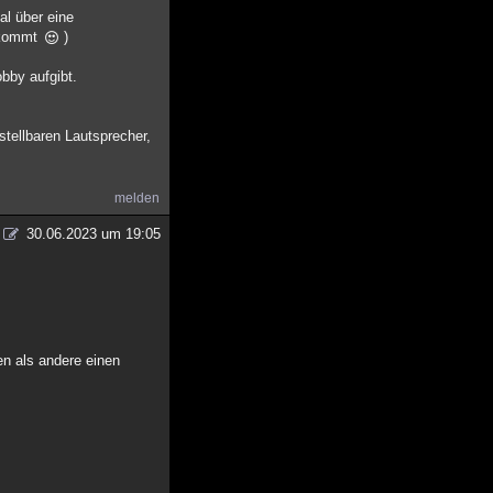
al über eine
Z kommt
)
bby aufgibt.
stellbaren Lautsprecher,
melden
30.06.2023 um 19:05
en als andere einen