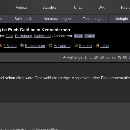
s
Videos
Statistiken
Chat
Wiki
Neuig
le
Spiritualität
Verschwörungen
Technologie
Ufologie
g ist Euch Geld beim Kennenlernen
ter:
Geld
,
Beziehung
,
Wohlstand
▪ Abonnieren:
Feed
E-Mail
1 Video
Beobachten
Antworten
Suchen
Infos
vorherige
1
...
29
69
77
78
79
80
und schon älter, wäre Geld wohl die einzige Möglichkeit, eine Frau kennenzuler
ie karrieremäßig aufsteigen sollten.