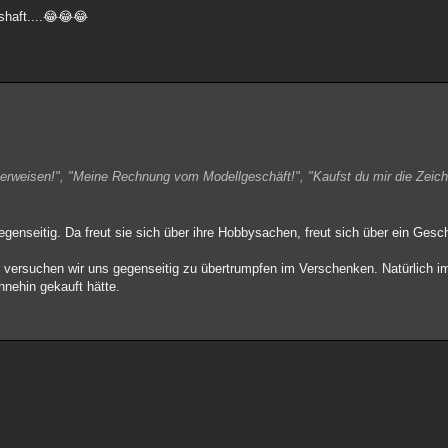
oshaft....😂😂😂
rweisen!", "Meine Rechnung vom Modellgeschäft!", "Kaufst du mir die Zeiche
enseitig. Da freut sie sich über ihre Hobbysachen, freut sich über ein Gesch
il versuchen wir uns gegenseitig zu übertrumpfen im Verschenken. Natürlich i
hnehin gekauft hätte.