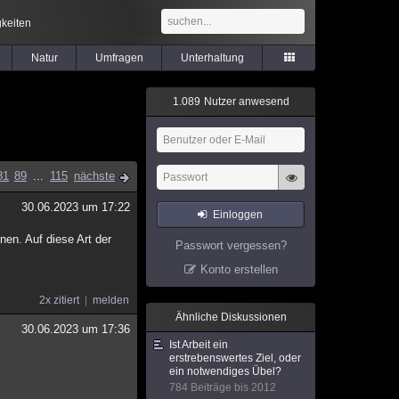
keiten
Natur
Umfragen
Unterhaltung
1
.
0
8
9
Nutzer anwesend
81
89
...
115
nächste
30.06.2023 um 17:22
Einloggen
nen. Auf diese Art der
Passwort vergessen?
Konto erstellen
2x zitiert
melden
Ähnliche Diskussionen
30.06.2023 um 17:36
Ist Arbeit ein
erstrebenswertes Ziel, oder
ein notwendiges Übel?
784 Beiträge bis 2012