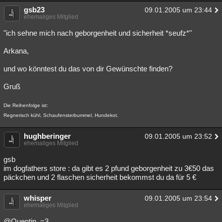
gsb23
09.01.2005 um 23:44
ehemaliges Mitglied
"ich sehne mich nach geborgenheit und sicherheit *seufz*"
Arkana,
und wo könntest du das von dir Gewünschte finden?
Gruß
Die Reihenfolge ist:
Regnerisch kühl, Schaufensterbummel, Hundekot.
hughberinger
09.01.2005 um 23:52
ehemaliges Mitglied
gsb
im dogfathers store : da gibt es 2 pfund geborgenheit zu 3€50 das
päckchen und 2 flaschen sicherheit bekommst du da für 5 €
whisper
09.01.2005 um 23:54
ehemaliges Mitglied
@Quentin_=3