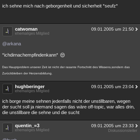
ich sehne mich nach geborgenheit und sicherheit *seufz*
Besucht
Teilgenommen
Alle
Neue
Geschlossen
Lesenswert
Schlüsselwörter
catwoman
09.01.2005 um 21:50
ehemaliges Mitglied
@arkana
*ichdirnachempfindenkann*
Das Hauptproblem unserer Zeit ist nicht der rasante Fortschritt des Wissens,sondern das
Zurückbleiben der Herzensbildung.
hughberinger
09.01.2005 um 23:04
ehemaliges Mitglied
ich borge meine sehnen jedenfalls nicht der unstillbaren, wegen
der sucht soll ja niemand sagen das wäre off-topic, war alles drin,
die unstillbare die sehne und die sucht
quentin_=3
09.01.2005 um 23:33
ehemaliges Mitglied
Diskussionsleiter