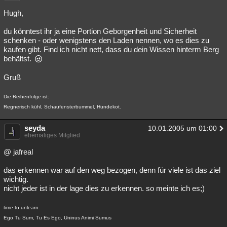
Hugh,
du könntest ihr ja eine Portion Geborgenheit und Sicherheit
schenken - oder wenigstens den Laden nennen, wo es dies zu
kaufen gibt. Find ich nicht nett, dass du dein Wissen hinterm Berg
behältst.
Gruß
Die Reihenfolge ist:
Regnerisch kühl, Schaufensterbummel, Hundekot.
seyda
10.01.2005 um 01:00
ehemaliges Mitglied
@ jafreal
das erkennen war auf den weg bezogen, denn für viele ist das ziel
wichtig.
nicht jeder ist in der lage dies zu erkennen. so meinte ich es;)
time to unlearn
Ego Tu Sum, Tu Es Ego, Uninus Animi Sumus