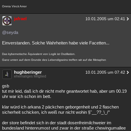
Omnia Vincit Amor
jafrael
10.01.2005 um 02:41
@seyda
Einverstanden. Solche Wahrheiten habe viele Facetten...
Das kybernetische Äquivalent von Logik ist Oszillation.
Ganz unten auf dem Grunde des Lebendigseins treffen wir auf die Metapher.
hughberinger
10.01.2005 um 07:42
ehemaliges Mitglied
gsb
tut mir leid, daß ich dir nicht mehr geantwortet hab, aber um 00.19
uhr war ich schon im bett.
klar würd ich arkana 2 päckchen geborgenheit und 2 flaschen
sicherheit schicken, ich weiß nur nicht wohin §"__??_\_/°
der store befindet sich in der stadt dosenfreimilchweier im
bundesland hintenrumost und zwar in der straße chewingumallee