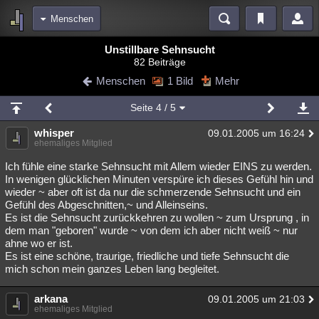
Menschen
Bereiche
Unstillbare Sehnsucht
82 Beiträge
Echtzeit
Diskussionen
Blogs
Videos
Statistiken
Menschen
1 Bild
Mehr
Chat
Wiki
Neuigkeiten
2
Seite
4
/ 5
meine Rubriken
whisper
09.01.2005 um 16:24
Menschen
Wissenschaft
Politik
Mystery
Kriminalfälle
ehemaliges Mitglied
Spiritualität
Verschwörungen
Technologie
Ufologie
Ich fühle eine starke Sehnsucht mit Allem wieder EINS zu werden.
In wenigen glücklichen Minuten verspüre ich dieses Gefühl hin und
wieder ~ aber oft ist da nur die schmerzende Sehnsucht und ein
Natur
Umfragen
Unterhaltung
Gefühl des Abgeschnitten,~ und Alleinseins.
weitere Rubriken
Es ist die Sehnsucht zurückkehren zu wollen ~ zum Ursprung , in
dem man "geboren" wurde ~ von dem ich aber nicht weiß ~ nur
Philosophie
Träume
Orte
Esoterik
Literatur
ahne wo er ist.
Es ist eine schöne, traurige, friedliche und tiefe Sehnsucht die
Astronomie
Helpdesk
Gruppen
Gaming
Filme
mich schon mein ganzes Leben lang begleitet.
Musik
Clash
Verbesserungen
Allmystery
English
arkana
09.01.2005 um 21:03
ehemaliges Mitglied
Übersichten