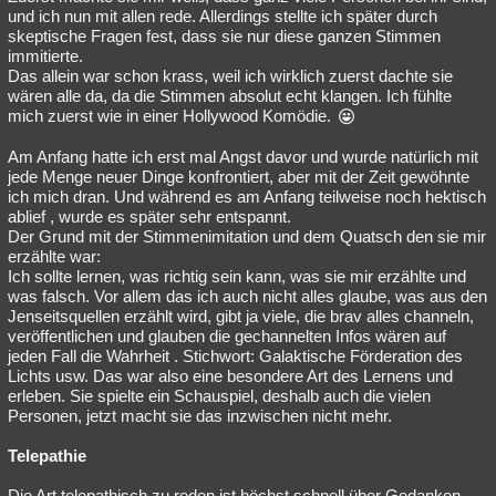
und ich nun mit allen rede. Allerdings stellte ich später durch
skeptische Fragen fest, dass sie nur diese ganzen Stimmen
immitierte.
Das allein war schon krass, weil ich wirklich zuerst dachte sie
wären alle da, da die Stimmen absolut echt klangen. Ich fühlte
mich zuerst wie in einer Hollywood Komödie.
Am Anfang hatte ich erst mal Angst davor und wurde natürlich mit
jede Menge neuer Dinge konfrontiert, aber mit der Zeit gewöhnte
ich mich dran. Und während es am Anfang teilweise noch hektisch
ablief , wurde es später sehr entspannt.
Der Grund mit der Stimmenimitation und dem Quatsch den sie mir
erzählte war:
Ich sollte lernen, was richtig sein kann, was sie mir erzählte und
was falsch. Vor allem das ich auch nicht alles glaube, was aus den
Jenseitsquellen erzählt wird, gibt ja viele, die brav alles channeln,
veröffentlichen und glauben die gechannelten Infos wären auf
jeden Fall die Wahrheit . Stichwort: Galaktische Förderation des
Lichts usw. Das war also eine besondere Art des Lernens und
erleben. Sie spielte ein Schauspiel, deshalb auch die vielen
Personen, jetzt macht sie das inzwischen nicht mehr.
Telepathie
Die Art telepathisch zu reden ist höchst schnell über Gedanken.