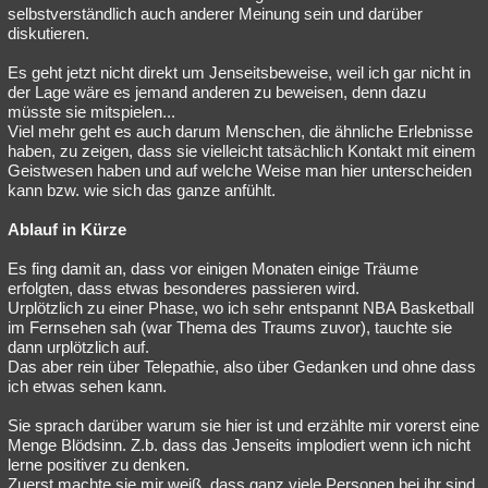
selbstverständlich auch anderer Meinung sein und darüber
Besucht
Teilgenommen
Alle
Neue
Geschlossen
diskutieren.
Lesenswert
Schlüsselwörter
Es geht jetzt nicht direkt um Jenseitsbeweise, weil ich gar nicht in
der Lage wäre es jemand anderen zu beweisen, denn dazu
müsste sie mitspielen...
Viel mehr geht es auch darum Menschen, die ähnliche Erlebnisse
haben, zu zeigen, dass sie vielleicht tatsächlich Kontakt mit einem
Geistwesen haben und auf welche Weise man hier unterscheiden
kann bzw. wie sich das ganze anfühlt.
Ablauf in Kürze
Es fing damit an, dass vor einigen Monaten einige Träume
erfolgten, dass etwas besonderes passieren wird.
Urplötzlich zu einer Phase, wo ich sehr entspannt NBA Basketball
im Fernsehen sah (war Thema des Traums zuvor), tauchte sie
dann urplötzlich auf.
Das aber rein über Telepathie, also über Gedanken und ohne dass
ich etwas sehen kann.
Sie sprach darüber warum sie hier ist und erzählte mir vorerst eine
Menge Blödsinn. Z.b. dass das Jenseits implodiert wenn ich nicht
lerne positiver zu denken.
Zuerst machte sie mir weiß, dass ganz viele Personen bei ihr sind,