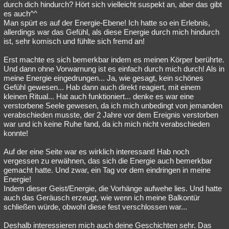
durch dich hindurch? Hört sich vielleicht suspekt an, aber das gibt
es auch^^
Man spürt es auf der Energie-Ebene! Ich hatte so ein Erlebnis,
allerdings war das Gefühl, als diese Energie durch mich hindurch
ist, sehr komisch und fühlte sich fremd an!
Erst machte es sich bemerkbar indem es meinen Körper berührte.
Und dann ohne Vorwarnung ist es einfach durch mich durch! Als in
meine Energie eingedrungen... Ja, wie gesagt, kein schönes
Gefühl gewesen... Hab dann auch direkt reagiert, mit einem
kleinen Ritual... Hat auch funktioniert... denke es war eine
verstorbene Seele gewesen, da ich mich unbedingt von jemanden
verabschieden musste, der 2 Jahre vor dem Ereignis verstorben
war und ich keine Ruhe fand, da ich mich nicht verabschieden
konnte!
Auf der eine Seite war es wirklich interessant! Hab noch
vergessen zu erwähnen, das sich die Energie auch bemerkbar
gemacht hatte. Und zwar, ein Tag vor dem eindringen in meine
Energie!
Indem dieser Geist/Energie, die Vorhänge aufwehe lies. Und hatte
auch das Geräusch erzeugt, wie wenn ich meine Balkontür
schließen würde, obwohl diese fest verschlossen war...
Deshalb interessieren mich auch deine Geschichten sehr. Das