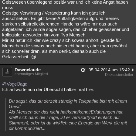
Geistwesen überwiegend positiv war und ich keine Angst haben
muss.
Geistige Verwirrung / Veränderung kann ich gänzlich
ausschließen. Es gibt keine Auffälligkeiten aufgrund meines
starken selbstreflektierenden Handelns wäre mir das auch
aufgefallen, ich würde sogar sagen, das ich eher gelassener und
kollegialer geworden bin vom Typ Mensch.
Mir ist natürlich klar wie crazy sich sowas anhört, gerade für
Menschen die sowas noch nie erlebt haben, aber man gewöhnt
sich schneller dran, als man denkt, deshalb auch die
Gelassenheit.
Dawnclaude
05.04.2014 um 15:42
ehemaliges Mitglied
Diskussionsleiter
@VogelJagd
Ich antworte nun der Übersicht halber mal hier:
Du sagst, das du derzeit ständig in Telepathie bist mit einem
Geist!
Als Mensch der das nicht hat/kann/kennt/Erfahrungen hat,
stellt sich dann die Frage, ist er verrückt(hört einfach nur
Stimmen), oder ist da wirklich eine Energie am Werk die mit
dir kommuniziert...