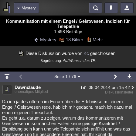
Mystery
Bereiche
Kommunikation mit einem Engel / Geistwesen, Indizien für
Telepathie
Echtzeit
Diskussionen
Blogs
Videos
Statistiken
1.498 Beiträge
Mystery
18 Bilder
Mehr
Chat
Wiki
Neuigkeiten
2
meine Rubriken
Diese Diskussion wurde von
Kc
geschlossen.
Menschen
Wissenschaft
Politik
Mystery
Kriminalfälle
Begründung:
Auf Wunsch des TE.
Spiritualität
Verschwörungen
Technologie
Ufologie
Seite
1
/ 76
Natur
Umfragen
Unterhaltung
Dawnclaude
05.04.2014 um 15:42
weitere Rubriken
ehemaliges Mitglied
Diskussionsleiter
Philosophie
Träume
Orte
Esoterik
Literatur
Da ich ja des öfteren im Forum über die Erlebnisse mit einem
Engel / Geistwesen rede, hab ich mir gedacht, mach ich dazu mal
einen eigenen Thread auf.
Astronomie
Helpdesk
Gruppen
Gaming
Filme
Es geht u.a. darum zu zeigen, warum das kommunizeren mit
Geistwesen in so manchen Fällen keine geistige Krankheit /
Musik
Clash
Verbesserungen
Allmystery
English
Einbildung sein kann und wie Telepathie sich anfühlt und was das
Übersichten
Geistwesen so für besondere Energien hat. Ihr könnt da