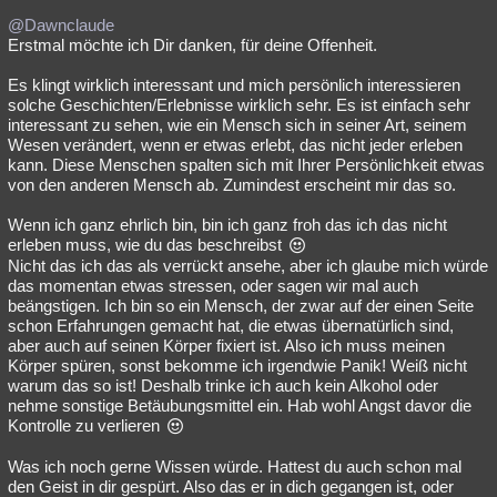
@Dawnclaude
Erstmal möchte ich Dir danken, für deine Offenheit.
Es klingt wirklich interessant und mich persönlich interessieren
solche Geschichten/Erlebnisse wirklich sehr. Es ist einfach sehr
interessant zu sehen, wie ein Mensch sich in seiner Art, seinem
Wesen verändert, wenn er etwas erlebt, das nicht jeder erleben
kann. Diese Menschen spalten sich mit Ihrer Persönlichkeit etwas
von den anderen Mensch ab. Zumindest erscheint mir das so.
Wenn ich ganz ehrlich bin, bin ich ganz froh das ich das nicht
erleben muss, wie du das beschreibst
Nicht das ich das als verrückt ansehe, aber ich glaube mich würde
das momentan etwas stressen, oder sagen wir mal auch
beängstigen. Ich bin so ein Mensch, der zwar auf der einen Seite
schon Erfahrungen gemacht hat, die etwas übernatürlich sind,
aber auch auf seinen Körper fixiert ist. Also ich muss meinen
Körper spüren, sonst bekomme ich irgendwie Panik! Weiß nicht
warum das so ist! Deshalb trinke ich auch kein Alkohol oder
nehme sonstige Betäubungsmittel ein. Hab wohl Angst davor die
Kontrolle zu verlieren
Was ich noch gerne Wissen würde. Hattest du auch schon mal
den Geist in dir gespürt. Also das er in dich gegangen ist, oder