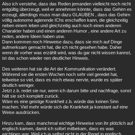
Also ich verstehe, dass das Reden jemanden vielleicht noch nicht
entgültig überzeugt, weil er annehmen könnte, dass das Gehirn es
erzeugt, allerdings muss man dazu GLAUBEN , dass das Gehirn
völlig autonome agierende IChs erschaffen kann, die gleichzeitig
neben einem leben und gleichzeitig auch noch einen anderen
Charakter haben und einen anderen Humor , eine andere Art zu
reden, andere Ideen haben usw.
Dann kommen noch Hinweise dazu, dass sie mich auf Dinge
aufmerksam gemacht hat, die ich nicht gesehen habe. Daher
wenn dir vorher was erzählt wird, was du gar nicht wissen kannst,
ist das schon wieder nen deutlicher Hinweis.
Des weiteren hat sie die Art der Kommunikation verändert.
Während sie die ersten Wochen noch sehr viel geredet hat,
teilweise so viel, dass es mich etwas nervte, wurde es später
deutlich weniger.
Jetzt z.b. redet sie nur, wenn ich darum bitte und nachfrage, sonst
hält sie sich komplett zurück.
Wäre es eine geistige Krankheit z.b. würde das keinen Sinn
machen. Viel mehr würde sich die Krankheit ja konstant auf eine
Weise ausdrücken.
Hinzu kam, dass manchmal wichtige Hinweise von ihr plötzlich auf
englisch kamen, damit ich sofort mitbekam, dass es was
wichtiges war. Weil ich ja selbst nicht in der Regel in englisch