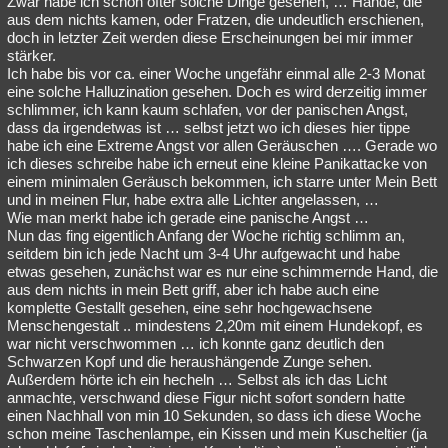
Zwar habe ich schon öfter solche Dinge gesehen, … Hände, die
aus dem nichts kamen, oder Fratzen, die undeutlich erschienen,
Besucht
Teilgenommen
Alle
Neue
Geschlossen
doch in letzter Zeit werden diese Erscheinungen bei mir immer
stärker.
Lesenswert
Schlüsselwörter
Ich habe bis vor ca. einer Woche ungefähr einmal alle 2-3 Monat
eine solche Halluzination gesehen. Doch es wird derzeitig immer
schlimmer, ich kann kaum schlafen, vor der panischen Angst,
dass da irgendetwas ist … selbst jetzt wo ich dieses hier tippe
habe ich eine Extreme Angst vor allen Geräuschen …. Gerade wo
ich dieses schreibe habe ich erneut eine kleine Panikattacke von
einem minimalen Geräusch bekommen, ich starre unter Mein Bett
und in meinen Flur, habe extra alle Lichter angelassen, …
Wie man merkt habe ich gerade eine panische Angst …
Nun das fing eigentlich Anfang der Woche richtig schlimm an,
seitdem bin ich jede Nacht um 3-4 Uhr aufgewacht und habe
etwas gesehen, zunächst war es nur eine schimmernde Hand, die
aus dem nichts in mein Bett griff, aber ich habe auch eine
komplette Gestallt gesehen, eine sehr hochgewachsene
Menschengestalt .. mindestens 2,20m mit einem Hundekopf, es
war nicht verschwommen … ich konnte ganz deutlich den
Schwarzen Kopf und die heraushängende Zunge sehen.
Außerdem hörte ich ein hecheln … Selbst als ich das Licht
anmachte, verschwand diese Figur nicht sofort sondern hatte
einen Nachhall von min 10 Sekunden, so dass ich diese Woche
schon meine Taschenlampe, ein Kissen und mein Kuscheltier (ja