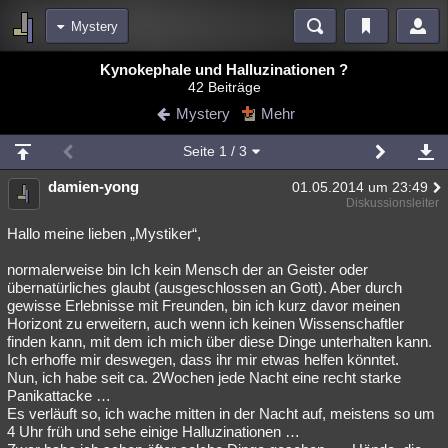
Mystery
Bereiche
Kynokephale und Halluzinationen ?
42 Beiträge
Echtzeit
Diskussionen
Blogs
Videos
Statistiken
Mystery
Mehr
Chat
Wiki
Neuigkeiten
Seite
1
/ 3
meine Rubriken
damien-yong
01.05.2014 um 23:49
Menschen
Wissenschaft
Politik
Mystery
Kriminalfälle
Diskussionsleiter
Spiritualität
Verschwörungen
Technologie
Ufologie
Hallo meine lieben „Mystiker“,
normalerweise bin Ich kein Mensch der an Geister oder
Natur
Umfragen
Unterhaltung
übernatürliches glaubt (ausgeschlossen an Gott). Aber durch
weitere Rubriken
gewisse Erlebnisse mit Freunden, bin ich kurz davor meinen
Horizont zu erweitern, auch wenn ich keinen Wissenschaftler
Philosophie
Träume
Orte
Esoterik
Literatur
finden kann, mit dem ich mich über diese Dinge unterhalten kann.
Ich erhoffe mir deswegen, dass ihr mir etwas helfen könntet.
Astronomie
Helpdesk
Gruppen
Gaming
Filme
Nun, ich habe seit ca. 2Wochen jede Nacht eine recht starke
Panikattacke …
Musik
Clash
Verbesserungen
Allmystery
English
Es verläuft so, ich wache mitten in der Nacht auf, meistens so um
4 Uhr früh und sehe einige Halluzinationen …
Übersichten