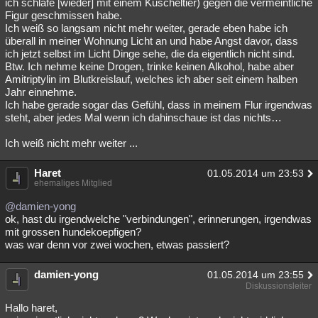
ich schlafe [wieder] mit einem Kuscheltier) gegen die vermeintliche
Figur geschmissen habe.
Ich weiß so langsam nicht mehr weiter, gerade eben habe ich
überall in meiner Wohnung Licht an und habe Angst davor, dass
ich jetzt selbst im Licht Dinge sehe, die da eigentlich nicht sind.
Btw. Ich nehme keine Drogen, trinke keinen Alkohol, habe aber
Amitriptylin im Blutkreislauf, welches ich aber seit einem halben
Jahr einnehme.
Ich habe gerade sogar das Gefühl, dass in meinem Flur irgendwas
steht, aber jedes Mal wenn ich dahinschaue ist das nichts…
Ich weiß nicht mehr weiter ...
Haret
01.05.2014 um 23:53
ehemaliges Mitglied
@damien-yong
ok, hast du irgendwelche "verbindungen", erinnerungen, irgendwas
mit grossen hundekoepfigen?
was war denn vor zwei wochen, etwas passiert?
damien-yong
01.05.2014 um 23:55
Diskussionsleiter
Hallo haret,