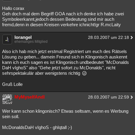
Besucht
Teilgenommen
Alle
Neue
Geschlossen
Hallo corax
Geh doch mal dem Begriff GOA nach ich denke ich habe zwei
Lesenswert
Schlüsselwörter
Symboleerkannt,jedoch dessen Bedeutung sind mir auch
fremd,denn in diesen Kreisen verkehre ichnicht!gr R.mcLaity
lorangel
28.03.2007 um 22:18
ehemaliges Mitglied
Also ich hab mich jetzt erstmal Registriert um euch des Rätsels
Lösung zu geben... damein Freund sich in Klingonisch auskennt
kann ich euch sagen es ist Klingonisch undbedeutet "McDonalds
DaH vIghoS" also "Gehe jetzt sofort zu McDonalds", nicht
sehrspektakulär aber wenigstens richtig
Gruß Lolle
MyMyselfAndI
28.03.2007 um 22:59
Wer kann schon klingonisch? Etwas seltsam, wenn es Werbung
sein soll.
McDonaldsDaH vIghoS - ghIqtall ;-)