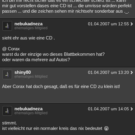
ich bin mir recht sicher das es ein schlechter scherz ist ... kann
mir gut vorstellen dases eine CD ist ... die umrisse würden perfekt
passen ... und die zeichen sehen mir nichtsehr sonderbar aus ._.
nebukadneza
01.04.2007 um 12:55
ehemaliges Mitglied
sieht ehr aus wie eine CD .
@ Corax
warst du der einzige wo dieses Blattbekommen hat?
oder waren da mehrere auf Autos?
shiny80
01.04.2007 um 13:20
ehemaliges Mitglied
Aber Corax hat doch gesagt, daß es für eine CD zu klein ist!
nebukadneza
01.04.2007 um 14:05
ehemaliges Mitglied
stimmt.
ist vielleicht nur ein normaler kreis das nix bedeutet