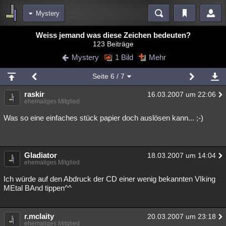
Mystery
Bereiche
Weiss jemand was diese Zeichen bedeuten?
123 Beiträge
Echtzeit
Diskussionen
Blogs
Videos
Statistiken
Mystery
1 Bild
Mehr
Chat
Wiki
Neuigkeiten
2
Seite
6
/ 7
meine Rubriken
raskir
16.03.2007 um 22:06
Menschen
Wissenschaft
Politik
Mystery
Kriminalfälle
ehemaliges Mitglied
Spiritualität
Verschwörungen
Technologie
Ufologie
Was so eine einfaches stück papier doch auslösen kann... ;-)
Natur
Umfragen
Unterhaltung
weitere Rubriken
Gladiator
18.03.2007 um 14:04
ehemaliges Mitglied
Philosophie
Träume
Orte
Esoterik
Literatur
Ich würde auf den Abdruck der CD einer wenig bekannten VIking
Astronomie
Helpdesk
Gruppen
Gaming
Filme
MEtal BAnd tippen^^
Musik
Clash
Verbesserungen
Allmystery
English
r.mclaity
20.03.2007 um 23:18
Übersichten
ehemaliges Mitglied