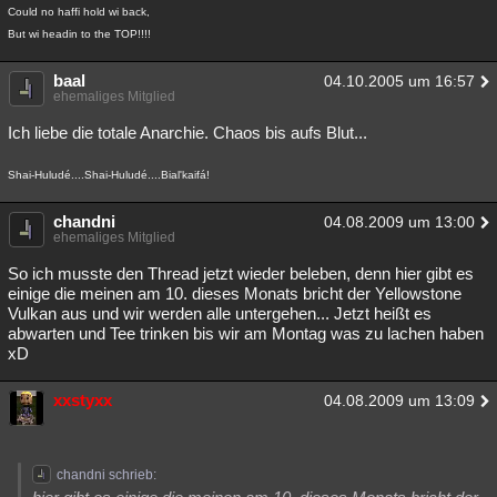
Could no haffi hold wi back,
But wi headin to the TOP!!!!
baal
04.10.2005 um 16:57
ehemaliges Mitglied
Ich liebe die totale Anarchie. Chaos bis aufs Blut...
Shai-Huludé....Shai-Huludé....Bial'kaifá!
chandni
04.08.2009 um 13:00
ehemaliges Mitglied
So ich musste den Thread jetzt wieder beleben, denn hier gibt es
einige die meinen am 10. dieses Monats bricht der Yellowstone
Vulkan aus und wir werden alle untergehen... Jetzt heißt es
abwarten und Tee trinken bis wir am Montag was zu lachen haben
xD
xxstyxx
04.08.2009 um 13:09
chandni schrieb: