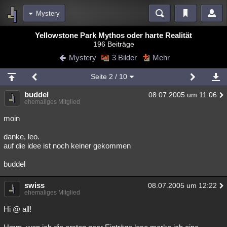
Mystery
Bereiche
Yellowstone Park Mythos oder harte Realität
196 Beiträge
Echtzeit
Diskussionen
Blogs
Videos
Statistiken
Mystery
3 Bilder
Mehr
Chat
Wiki
Neuigkeiten
2
Seite
2
/ 10
meine Rubriken
buddel
08.07.2005 um 11:06
Menschen
Wissenschaft
Politik
Mystery
Kriminalfälle
ehemaliges Mitglied
Spiritualität
Verschwörungen
Technologie
Ufologie
moin
danke, leo.
Natur
Umfragen
Unterhaltung
auf die idee ist noch keiner gekommen
weitere Rubriken
buddel
Philosophie
Träume
Orte
Esoterik
Literatur
swiss
08.07.2005 um 12:22
Astronomie
Helpdesk
Gruppen
Gaming
Filme
ehemaliges Mitglied
Musik
Clash
Verbesserungen
Allmystery
English
Hi @ all!
Übersichten