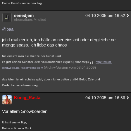
Carpe Diem! -- nutze den Tag...
senedjem
04.10.2005 um 16:52
ehemaliges Mitglied
@baal
jetzt mal eerlich, ich hätte an ner einszeit oder dergleiche ne
menge spass, ich liebe das chaos
Nie erreicht man die Grenze der Kunst, und
es gibt keinen Künstler, dem Vollkommenheit eignet.(Pthahotep)
http://mir.ist-
(Archiv-Version vom 03.04.2009)
langweilig.de/?sagt=senedjem
____________________________
das leben ist ein scheiss spiel, aber mit ner geilen grafik! Geld-, Zeit- und
Gedankenverschwendung
König_Rasta
04.10.2005 um 16:56
Vor allem Snowboarden!
U haffi see wi flop,
But wi solid as a Rock,