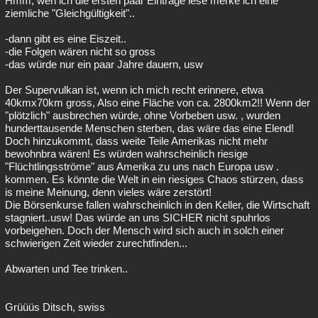
Hmm, wen ich die ersten paar Einträge lese merke ich eine
ziemliche "Gleichgültigkeit"..
Besucht
Teilgenommen
Alle
Neue
Geschlossen
-dann gibt es eine Eiszeit..
Lesenswert
Schlüsselwörter
-die Folgen wären nicht so gross
-das würde nur ein paar Jahre dauern, usw
Der Supervulkan ist, wenn ich mich recht erinnere, etwa
40kmx70km gross, Also eine Fläche von ca. 2800km2!! Wenn der
"plötzlich" ausbrechen würde, ohne Vorbeben usw. , wurden
hunderttausende Menschen sterben, das wäre das eine Elend!
Doch hinzukommt, dass weite Teile Amerikas nicht mehr
bewohnbra wären! Es würden wahrscheinlich riesige
"Flüchtlingsströme" aus Amerika zu uns nach Europa usw .
kommen. Es könnte die Welt in ein riesiges Chaos stürzen, dass
is meine Meinung, denn vieles wäre zerstört!
Die Börsenkurse fallen wahrscheinlich in den Keller, die Wirtschaft
stagniert..usw! Das würde an uns SICHER nicht spuhrlos
vorbeigehen. Doch der Mensch wird sich auch in solch einer
schwierigen Zeit wieder zurechtfinden...
Abwarten und Tee trinken..
Grüüüs Ditsch, swiss