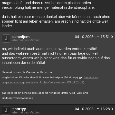
magma läuft. und dass reisst bei der explosionsartien
verdampfung halt ne menge material in die atmosphäre.
da is halt ein paar monate dunkel aber wir können uns auch ohne
sonnen licht am leben erhalten. am arsch sind halt die dritte welt
länder.
senedjem
04.10.2005 um 15:51
ehemaliges Mitglied
na, wir indirekt auch auch bei uns würden enrtne zerstört!
und das währeen bestimmt nicht nur ein paar tage dunkel!
ausserdem wssen wir ja nicht was das für auswirkungen auf das
innenleben der erde hätte!
Nie erreicht man die Grenze der Kunst, und
es gibt keinen Künstler, dem Vollkommenheit eignet.(Pthahotep)
http://mir.ist-
(Archiv-Version vom 03.04.2009)
langweilig.de/?sagt=senedjem
____________________________
das leben ist ein scheiss spiel, aber mit ner geilen grafik! Geld-, Zeit- und
Gedankenverschwendung
shortyy
04.10.2005 um 16:28
ehemaliges Mitglied