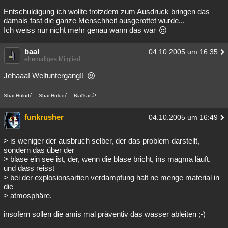
Entschuldigung ich wollte trotzdem zum Ausdruck bringen das
damals fast die ganze Menschheit ausgerottet wurde...
Ich weiss nur nicht mehr genau wann das war
baal
04.10.2005 um 16:35
ehemaliges Mitglied
Jehaaa! Weltuntergang!!
Shai-Huludé....Shai-Huludé....Bial'kaifá!
funkrusher
04.10.2005 um 16:49
> is weniger der ausbruch selber, der das problem darstellt,
sondern das über der
> blase ein see ist, der, wenn die blase bricht, ins magma läuft.
und dass reisst
> bei der explosionsartien verdampfung halt ne menge material in
die
> atmosphäre.
insofern sollen die amis mal präventiv das wasser ableiten ;-)