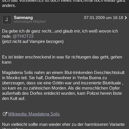
sich das Vorstellen.Es ist doch vieles manchmal noch etwas ganz
anders.
Besucht
Teilgenommen
Alle
Neue
Geschlossen
Samnang
Lesenswert
Schlüsselwörter
07.01.2009 um 16:18
ehemaliges Mitglied
Da gebe ich dir ganz recht...und glaub mir, ich weiß wovon ich
rede.
@THOT23
(jetzt nicht auf Vampire bezogen)
Es ist leider erschreckend in was für richtungen das geht, gehen
kann
Magdalena Solis nahm an einem Blut-trinkenden Geschlechtskult
in Mexiko teil. Sie half, Dorfbewohner in Yerba Buena zu
überzeugen, dass sie eine Göttin war und inszenierte Blutrituale ,
so kam es zu zahlreichen Morden. Als die menschlichen Opfer
außerhalb des Dorfes entdeckt wurden, kam Polizei herein löste
den Kult auf.
Wikipedia: Magdalena Solís
Nun vielleicht sollte man wieder eher zu der harmloseren Variante