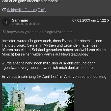
War auch ganz ordentlich gemacht...
Wikipedia: Gothic (Film)
Samnang
07.01.2009 um 17:22
ehemaliges Mitglied
http://www.yolanthe.de/biograf/byron.htm
übeliefert wurde übrigens auch, dass Byron, der ohnehin einen
Hang zu Spuk, Geistern , Mythen und Legenden hatte...des
öfteren aus einem Schädel getrunken haben soll(wohl von einem
Mönch) bei seinen wilden Partys auf Newstead Abbey....
wurde anscheinend noch mit Silber ausgekleidet und dann
irgendwann vergraben...., wenn ich mich dunkel erinnere.
Er verstarb sehr jung 19. April 1824 im Alter von sechsunddreißig