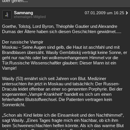
über gehen....
Samnang
07.01.2009 um 16:25
ehemaliges Mitglied
Goethe, Tolstoj, Lord Byron, Théophile Gautier und Alexandre
Dumas der Ältere haben sich diesen Geschichten gewidmet.....
Der russische Vampir
Moskau – Seine Augen sind gelb, die Haut ist aschfahl und mit
Brandblasen übersäht. Wasily Gembitiskij verträgt keine Sonne, er
geht nur nachts oder bei wolkenverhangenem Himmel vor die
Tür.Russische Wissenschaftler glauben: Dieser Mann ist ein
Vampir!
Wasily (53) ernährt sich seit Jahren von Blut. Mediziner
untersuchten ihn jetzt in Moskau und tatsächlich: Der Russen-
Dracula leidet offenbar an einer so genannten Porphyrie. Bei der
sogenannten „Vampir-Krankheit“ handelt es sich um einen
fehlerhaften Blutstoffwechsel. Die Patienten vertragen kein
Sonnenlicht.
„Schon als Kind liebte ich die Einsamkeit und den Nachthimmel“,
sagt Wasily. „Eines Tages fragte mich ein Nachbar, ob ich ihm
beim Schweineschlachten helfen könnte. Als ich das warme Blut