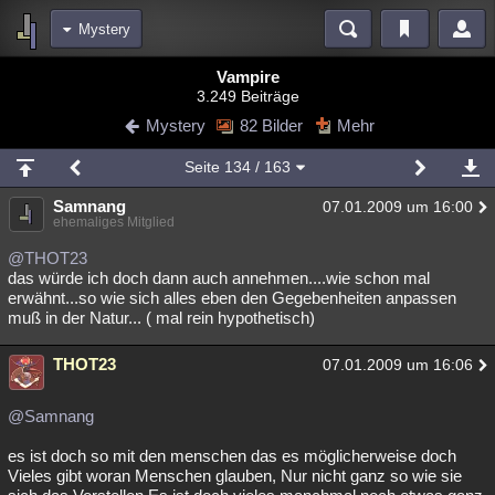
Mystery
Bereiche
Vampire
3.249 Beiträge
Echtzeit
Diskussionen
Blogs
Videos
Statistiken
Mystery
82 Bilder
Mehr
Chat
Wiki
Neuigkeiten
2
Seite
134
/ 163
meine Rubriken
Samnang
07.01.2009 um 16:00
Menschen
Wissenschaft
Politik
Mystery
Kriminalfälle
ehemaliges Mitglied
Spiritualität
Verschwörungen
Technologie
Ufologie
@THOT23
das würde ich doch dann auch annehmen....wie schon mal
erwähnt...so wie sich alles eben den Gegebenheiten anpassen
Natur
Umfragen
Unterhaltung
muß in der Natur... ( mal rein hypothetisch)
weitere Rubriken
THOT23
Philosophie
Träume
Orte
Esoterik
07.01.2009 um 16:06
Literatur
Astronomie
Helpdesk
Gruppen
Gaming
Filme
@Samnang
Musik
Clash
Verbesserungen
Allmystery
English
es ist doch so mit den menschen das es möglicherweise doch
Vieles gibt woran Menschen glauben, Nur nicht ganz so wie sie
Übersichten