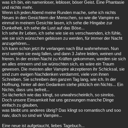
was ich bin, ein namenloser, lebloser, böser Geist. Eine Phantasie
und nichts mehr.
Wenn ich jeden Abend meine Runden mache, sehe ich nichts
Neues in den Gesichtern der Menschen, so wie die Vampire es
einmal in meinem Gesichte lasen, ich sehe die Hingabe zur
Dunkelheit, ich sehe die Lust auf das Böse...
Ich sehe ihr Leben, ich sehe wie sie es verschwenden, ich fühle,
wie sie sich wünschen gebissen zu werden, für immer der Nacht
anzugehören...
Ich kann schon jetzt ihr verlangen nach Blut wahrnehmen. Nun
erst werden sie ewig fallen, und dann 3 Jahre leiden, weinen und
frieren. In der ersten Nacht zu Kräften gekommen, werden sie sich
an alles erinnern und sie wünschten sich, es wäre ein Traum
gewesen. Die meisten aller Vampire akzeptieren ihr Schicksal, sie
sind zum ewigen Nachdenken verdammt, viele von ihnen
Schreiben. Sie schreiben den ganzen Tag lang, wie ich. In der
Hoffnung, hinter all den Gedanken stehe plötzlich ein Nichts... Ein
Nichts, dass uns befreit...
So lächerlich wie das klingt, so unwahrscheinlich, so sinnlos.
Doch unsere Einsamkeit hat uns gezwungen manche Dinge
einfach zu glauben,
was bleibt uns anderes übrig? Das klingt so romantisch und soo
naiv, doch so sind wir Vampire...
Eine neue ist aufgetaucht, liebes Tagebuch...