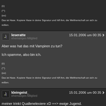
(\/)
(°°)
(oo)
Das ist Hase. Kopiere Hase in deine Signatur und hilf ihm, die Weltherrschaft an sich zu
reißen.
leseratte
15.01.2006 um 00:35
ehemaliges Mitglied
Aber was hat das mit Vampiren zu tun?
Ich spamme, also bin ich.
(\/)
(°°)
(oo)
Das ist Hase. Kopiere Hase in deine Signatur und hilf ihm, die Weltherrschaft an sich zu
reißen.
kleingeist_
15.01.2006 um 00:35
ehemaliges Mitglied
meiner trinkt Quallenelexiere xD ==> ewige Jugend.