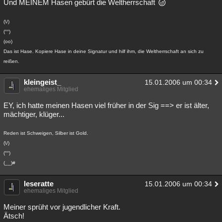
Und MEINEM Hasen gebürt die Weltherrschaft
(\/)
(°°)
(oo)
Das ist Hase. Kopiere Hase in deine Signatur und hilf ihm, die Weltherrschaft an sich zu
reißen.
kleingeist_
15.01.2006 um 00:34
ehemaliges Mitglied
EY, ich hatte meinen Hasen viel früher in der Sig ==> er ist älter,
mächtiger, klüger...
Reden ist Schweigen, Silber ist Gold.
(\/)
(°°)
(__)#
leseratte
15.01.2006 um 00:34
ehemaliges Mitglied
Meiner sprüht vor jugendlicher Kraft.
Ätsch!