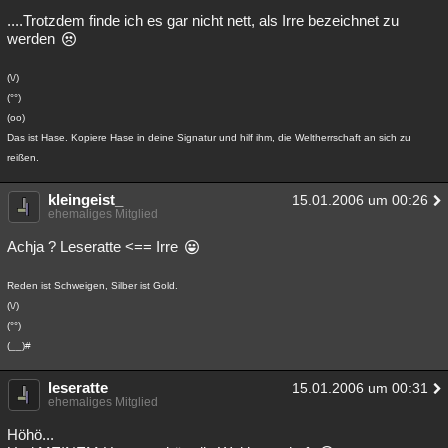
....Trotzdem finde ich es gar nicht nett, als Irre bezeichnet zu
werden
(\/)
(°°)
(oo)
Das ist Hase. Kopiere Hase in deine Signatur und hilf ihm, die Weltherrschaft an sich zu
reißen.
kleingeist_
15.01.2006 um 00:26
ehemaliges Mitglied
Achja ? Leseratte <== Irre
Reden ist Schweigen, Silber ist Gold.
(\/)
(°°)
(__)#
leseratte
15.01.2006 um 00:31
ehemaliges Mitglied
Höhö...