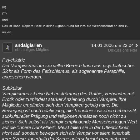
Besucht
Teilgenommen
Alle
Neue
Geschlossen
(\/)
(°°)
Lesenswert
Schlüsselwörter
(oo)
Das ist Hase. Kopiere Hase in deine Signatur und hilf ihm, die Weltherrschaft an sich zu
reißen.
andalglarien
14.01.2006 um 22:04
ehemaliges Mitglied
Diskussionsleiter
Psychiatrie
Der Vampirismus im sexuellen Bereich kann aus psychiatrischer
Sicht als Form des Fetischismus, als sogenannte Paraphilie,
angesehen werden.
Subkultur
Vampirismus ist eine Nebenströmung des Gothic, verbunden mit
Erotik oder zumindest starker Anziehung durch Vampire. Ihre
Mitglieder empfinden sich den Vampiren geistig nahe. Die
Bewegung ist noch relativ jung, die Trennlinie zwischen Lebensstil,
subkultureller Prägung und religiösen Ansätzen noch nicht zu
ziehen. Sich selbst als Vampir empfindende Menschen legen Wert
auf die "innere Dunkelheit". Meist fallen sie in der Öffentlichkeit
nicht auf, sondern bewegen sich als Vampir vor allem innerhalb
ihrer Szene. Innerhalb der Szene unterscheidet man mehrere