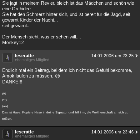
Sie jagt in meinem Revier, bleich ist das Mädchen und schön wie
eine Orchidee.
Sie hat den Schmerz hinter sich, und ist bereit für die Jagd, seit
gewarnt Kinder der Nacht...
seit gewarnt...
Der Mensch sieht, was er sehen will....
Monkey12
leseratte
14.01.2006 um 23:25
ehemaliges Mitglied
Endlich mal ein Beitrag, bei dem ich nicht das Gefühl bekomme,
Amok laufen zu müssen.
DANKE!!!
(\/)
(°°)
(oo)
Das ist Hase. Kopiere Hase in deine Signatur und hilf ihm, die Weltherrschaft an sich zu
reißen.
leseratte
14.01.2006 um 23:46
ehemaliges Mitglied