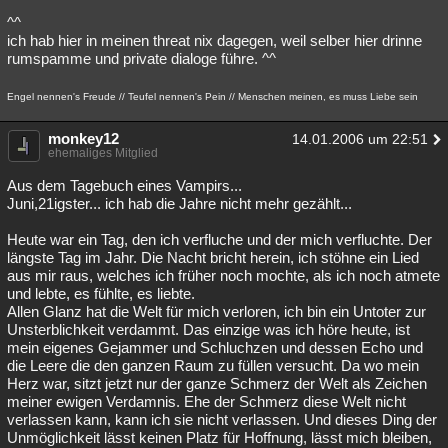
^^
ich hab hier in meinen threat nix dagegen, weil selber hier drinne
rumspamme und private dialoge führe. ^^
Engel nennen's Freude // Teufel nennen's Pein // Menschen meinen, es muss Liebe sein
monkey12
14.01.2006 um 22:51
ehemaliges Mitglied
Aus dem Tagebuch eines Vampirs...
Juni,21igster... ich hab die Jahre nicht mehr gezählt...
Heute war ein Tag, den ich verfluche und der mich verfluchte. Der
längste Tag im Jahr. Die Nacht bricht herein, ich stöhne ein Lied
aus mir raus, welches ich früher noch mochte, als ich noch atmete
und lebte, es fühlte, es liebte.
Allen Glanz hat die Welt für mich verloren, ich bin ein Untoter zur
Unsterblichkeit verdammt. Das einzige was ich höre heute, ist
mein eigenes Gejammer und Schluchzen und dessen Echo und
die Leere die den ganzen Raum zu füllen versucht. Da wo mein
Herz war, sitzt jetzt nur der ganze Schmerz der Welt als Zeichen
meiner ewigen Verdamnis. Ehe der Schmerz diese Welt nicht
verlassen kann, kann ich sie nicht verlassen. Und dieses Ding der
Unmöglichkeit lässt keinen Platz für Hoffnung, lässt mich bleiben,