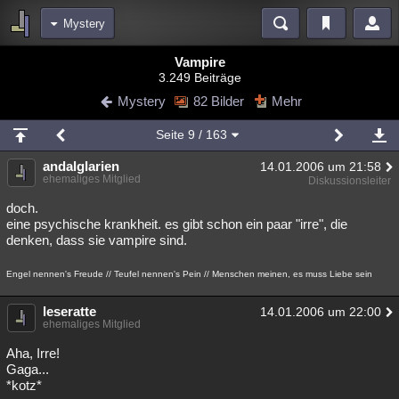
Mystery
Bereiche
Vampire
3.249 Beiträge
Echtzeit
Diskussionen
Blogs
Videos
Statistiken
Mystery
82 Bilder
Mehr
Chat
Wiki
Neuigkeiten
Seite
9
/ 163
meine Rubriken
andalglarien
14.01.2006 um 21:58
Menschen
Wissenschaft
Politik
Mystery
Kriminalfälle
ehemaliges Mitglied
Diskussionsleiter
Spiritualität
Verschwörungen
Technologie
Ufologie
doch.
eine psychische krankheit. es gibt schon ein paar "irre", die
denken, dass sie vampire sind.
Natur
Umfragen
Unterhaltung
weitere Rubriken
Engel nennen's Freude // Teufel nennen's Pein // Menschen meinen, es muss Liebe sein
Philosophie
Träume
Orte
Esoterik
Literatur
leseratte
14.01.2006 um 22:00
ehemaliges Mitglied
Astronomie
Helpdesk
Gruppen
Gaming
Filme
Aha, Irre!
Musik
Clash
Verbesserungen
Allmystery
English
Gaga...
*kotz*
Übersichten