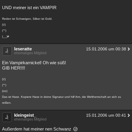
UND meiner ist ein VAMPIR
Reden ist Schweigen, Silber ist Gold.
(\/)
(°°)
(__)#
leseratte
15.01.2006 um 00:38
ehemaliges Mitglied
Ein Vampirkarnickel! Oh wie süß!
GIB HER!!!!
(\/)
(°°)
(oo)
Das ist Hase. Kopiere Hase in deine Signatur und hilf ihm, die Weltherrschaft an sich zu
reißen.
kleingeist_
15.01.2006 um 00:41
ehemaliges Mitglied
Außerdem hat meiner nen Schwanz