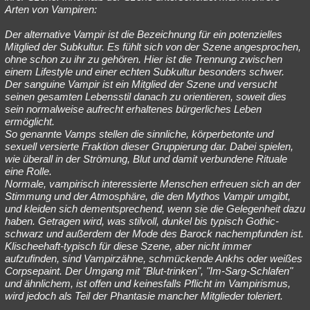
Arten von Vampiren:
Der alternative Vampir ist die Bezeichnung für ein potenzielles
Mitglied der Subkultur. Es fühlt sich von der Szene angesprochen,
ohne schon zu ihr zu gehören. Hier ist die Trennung zwischen
einem Lifestyle und einer echten Subkultur besonders schwer.
Der sanguine Vampir ist ein Mitglied der Szene und versucht
seinen gesamten Lebensstil danach zu orientieren, soweit dies
sein normalweise aufrecht erhaltenes bürgerliches Leben
ermöglicht.
So genannte Vamps stellen die sinnliche, körperbetonte und
sexuell versierte Fraktion dieser Gruppierung dar. Dabei spielen,
wie überall in der Strömung, Blut und damit verbundene Rituale
eine Rolle.
Normale, vampirisch interessierte Menschen erfreuen sich an der
Stimmung und der Atmosphäre, die den Mythos Vampir umgibt,
und kleiden sich dementsprechend, wenn sie die Gelegenheit dazu
haben. Getragen wird, was stilvoll, dunkel bis typisch Gothic-
schwarz und außerdem der Mode des Barock nachempfunden ist.
Klischeehaft-typisch für diese Szene, aber nicht immer
aufzufinden, sind Vampirzähne, schmückende Ankhs oder weißes
Corpsepaint. Der Umgang mit "Blut-trinken", "Im-Sarg-Schlafen"
und ähnlichem, ist offen und keinesfalls Pflicht im Vampirismus,
wird jedoch als Teil der Phantasie mancher Mitglieder toleriert.