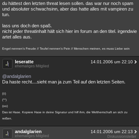
du hättest den letzten threat lesen sollen. das war nur noch spam
und absoluter schwachsinn, aber das hatte alles mit vampiren zu
tun.
lass uns doch den spaß.
nicht jeder threatinhalt hält sich hier im forum an den titel. irgendwie
artet alles aus.
Engel nennen's Freude // Teufel nennen's Pein // Menschen meinen, es muss Liebe sein
leseratte
14.01.2006 um 22:10
ehemaliges Mitglied
@andalglarien
Da haste recht....sieht man ja zum Teil auf den letzten Seiten.
(\/)
(°°)
(oo)
Das ist Hase. Kopiere Hase in deine Signatur und hilf ihm, die Weltherrschaft an sich zu
reißen.
andalglarien
14.01.2006 um 22:13
ehemaliges Mitglied
Diskussionsleiter