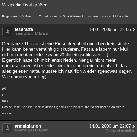
Wikipedia lässt grüßen
Engel nennen's Freude // Teufel nennen's Pein // Menschen meinen, es muss Liebe sein
leseratte
14.01.2006 um 22:06
ehemaliges Mitglied
Der ganze Thread ist eine Riesenfrechheit und obendrein sinnlos.
Hier kann keiner vernünftig diskutieren. Fast alle labern nur Müll.
(ich momentan leider zwangsläufig eingschlossen -.-)
Eigentlich hatte ich mich entschieden, hier gar nicht mehr
reinzuschauen. Aber leider bin ich zu neugierig, und als ich das
alles gelesen hatte, musste ich natürlich wieder irgendwas sagen.
Wie dumm von mir
(\/)
(°°)
(oo)
Das ist Hase. Kopiere Hase in deine Signatur und hilf ihm, die Weltherrschaft an sich zu
reißen.
andalglarien
14.01.2006 um 22:07
ehemaliges Mitglied
Diskussionsleiter