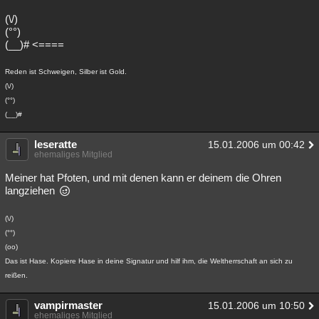
(\/)
(°°)
(__)# <====
Reden ist Schweigen, Silber ist Gold.
(\/)
(°°)
(__)#
leseratte
15.01.2006 um 00:42
ehemaliges Mitglied
Meiner hat Pfoten, und mit denen kann er deinem die Ohren
langziehen
(\/)
(°°)
(oo)
Das ist Hase. Kopiere Hase in deine Signatur und hilf ihm, die Weltherrschaft an sich zu
reißen.
vampirmaster
15.01.2006 um 10:50
ehemaliges Mitglied