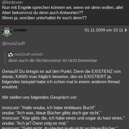
@lordsven
Nun mit Engel
n
sprechen können wir, wenn wir denn wollen, alle!
Aber bekommst du denn auch Antworten??
Wenn ja, worüber unterhaltet ihr euch denn??
onuba
01.11.2009 um 15:11
@munZouR
munZouR schrieb:
denn auch die Nichtexistenz ist nicht beweisbar
Genau!!! Du bringst es auf den Punkt. Denn die EXISTENZ von
etwas, KANN man folglich beweise, den es EXISTIERT ja.
folgendes beispiel habe ich schon mal in einem anderen thread
erwähnt:
Wir stellen uns folgendes Gespräch vor:
monzuor: "Hallo onuba, ich habe einblaues Buch!"
onuba: "Ach was, blaue Bücher gibts doch gar nicht."
monzuor: "Klar gibts die, ich habe eines und sogar du hast eines."
onuba: "Ach ja? Dann zeig es mal."
monzuor: "Geht nicht, du glaubst ja eh nicht an blaue Bücher."