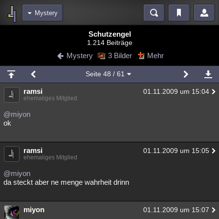
Mystery
Bereiche
Schutzengel
1.214 Beiträge
Echtzeit
Diskussionen
Blogs
Videos
Statistiken
Mystery
3 Bilder
Mehr
Chat
Wiki
Neuigkeiten
2
Seite
48
/ 61
meine Rubriken
ramsi
01.11.2009 um 15:04
Menschen
Wissenschaft
Politik
Mystery
Kriminalfälle
ehemaliges Mitglied
Spiritualität
Verschwörungen
Technologie
Ufologie
@miyon
ok
Natur
Umfragen
Unterhaltung
weitere Rubriken
ramsi
01.11.2009 um 15:05
ehemaliges Mitglied
Philosophie
Träume
Orte
Esoterik
Literatur
@miyon
Astronomie
Helpdesk
Gruppen
Gaming
Filme
da steckt aber ne menge wahrheit drinn
Musik
Clash
Verbesserungen
Allmystery
English
miyon
01.11.2009 um 15:07
Übersichten