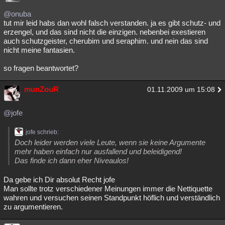
Besucht
Teilgenommen
Alle
Neue
Geschlossen
@onuba
tut mir leid habs dan wohl falsch verstanden. ja es gibt schutz- und
Lesenswert
Schlüsselwörter
erzengel, und das sind nicht die einzigen. nebenbei exestieren
auch schutzgeister, cherubim und seraphim. und nein das sind
nicht meine fantasien.
so fragen beantwortet?
munZouR
01.11.2009 um 15:08
@jofe
jofe schrieb:
Doch leider werden viele Leute, wenn sie keine Argumente
mehr haben einfach nur ausfallend und beleidigend!
Das finde ich dann eher Niveaulos!
Da gebe ich Dir absolut Recht jofe
Man sollte trotz verschiedener Meinungen immer die Nettiquette
wahren und versuchen seinen Standpunkt höflich und verständlich
zu argumentieren.