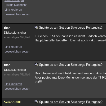
Profil anzeigen
Private Nachricht
Link kopieren
Lesezeichen setzen
Spukte es am Set von Spielbergs Poltergeist?
titan
Diskussionsleiter
Für einen PR-Trick halte ich es nicht. Jedoch könnt
ehemaliges Mitglied
Hauptdarsteller betreffen. Das ist auch Fakt...sowe
Link kopieren
Lesezeichen setzen
Spukte es am Set von Spielbergs Poltergeist?
titan
Diskussionsleiter
Das Thema wird wohl bald gesperrt werden...Anschei
ehemaliges Mitglied
Aber posted mal Eure Meinungen solange der THRE
thx!!!
Link kopieren
Lesezeichen setzen
Spukte es am Set von Spielbergs Poltergeist?
Seraphim01