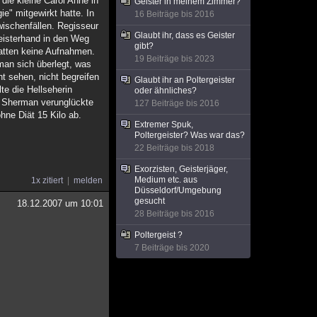
 die kleine Carol Anne in
Geister in meinem Zimmer?
gie" mitgewirkt hatte. In
16 Beiträge bis 2016
wischenfällen. Regisseur
Glaubt ihr, dass es Geister
Geisterhand in den Weg
gibt?
hatten keine Aufnahmen.
19 Beiträge bis 2023
man sich überlegt, was
ht sehen, nicht begreifen
Glaubt ihr an Poltergeister
te die Hellseherin
oder ähnliches?
ry Sherman verunglückte
127 Beiträge bis 2016
hne Diät 15 Kilo ab.
Extremer Spuk,
Poltergeister? Was war das?
22 Beiträge bis 2018
Exorzisten, Geisterjäger,
Medium etc. aus
1x zitiert
melden
Düsseldorf/Umgebung
gesucht
18.12.2007 um 10:01
28 Beiträge bis 2016
Poltergeist ?
7 Beiträge bis 2020