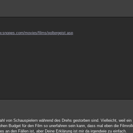
w.snopes.com/movies/films/poltergeist.asp
ahl von Schauspielern während des Drehs gestorben sind. Vielleicht, weil ein 
hohen Budget für den Film so unerfahren sein kann, dass mal eben die Filmro
s an den Fällen ist, aber Deine Erklärung ist mir da irgendwie zu einfach.