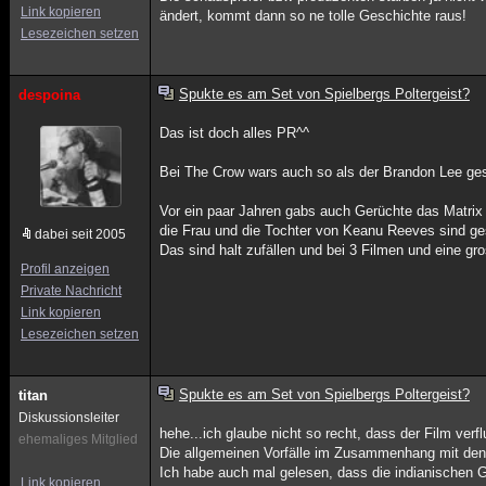
Link kopieren
ändert, kommt dann so ne tolle Geschichte raus!
Lesezeichen setzen
Spukte es am Set von Spielbergs Poltergeist?
despoina
Das ist doch alles PR^^
Bei The Crow wars auch so als der Brandon Lee ges
Vor ein paar Jahren gabs auch Gerüchte das Matrix v
die Frau und die Tochter von Keanu Reeves sind gest
dabei seit 2005
Das sind halt zufällen und bei 3 Filmen und eine gr
Profil anzeigen
Private Nachricht
Link kopieren
Lesezeichen setzen
Spukte es am Set von Spielbergs Poltergeist?
titan
Diskussionsleiter
hehe...ich glaube nicht so recht, dass der Film verfl
ehemaliges Mitglied
Die allgemeinen Vorfälle im Zusammenhang mit den 
Ich habe auch mal gelesen, dass die indianischen 
Link kopieren