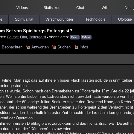
s
Videos
Statistiken
Chat
Wiki
Neuig
le
Spiritualität
Verschwörungen
Technologie
Ufologie
am Set von Spielbergs Poltergeist?
rter:
Geister
,
Film
,
Poltergeist
▪ Abonnieren:
Feed
E-Mail
Beobachten
Antworten
Suchen
Infos
" Filme. Man sagt das auf ihne ein böser Fluch lassten soll, denn unmittelba
ieler gestorben.
niss wurde. Schon nach den Dreharbeiten zu "Poltergeist 1" mußte die 22 j
ben. Weil sie die Liebe ihres Exfreundes nicht erwidert hatte wurde sie von ihn 
da starb der 60 jährige Julian Beck, er spiete den Raverend Kane, an Krebs. 
ner, der schon während der Dreharbeiten zu Poltergeist 2 den Verdacht nicht
ösen werden. Innerhalb kürzester Zeit brauchte der bis dahin kerngesunde, st
hrend der Operation.
Film vom ersten Drehtag blank zurückkam und das nichts drauf war. Daraufhin
io durch - um die "Dämonen" loszuwerden.