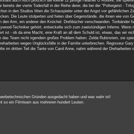
rstarb auch noch plötzlich die kleine 12 jährige Heather O`Rourke, sie spielte
bereits der vierte Todesfall in der Reihe derer, die bei der "Poltergeist - Trilo
on in den Studios litten die Schauspieler unter der Angst vor gefährlichen Z
ecken. Die Leute stolperten und fielen über Gegenstände, die ihnen wie von 
ich den Arm, ein anderer den Knöchel. Drehbücher verschwanden. Tonbänder 
ywood-Techniker gehört, entwickelte sich zum zweistündigen Inferno. Wenn 
rt ist - ob da eine Macht, eine Kraft an all dem Schuld ist, etwas, das wir nic
 das Team nicht irgendein großes Problem hatten. Zelda Rubinstein, sie spiel
 Dreharbeiten wegen Unglücksfälle in der Familie unterbrechen. Regisseur Ga
elte im dritten Teil die Tante von Carol Anne, nahm während der Dreharbeiten o
s werbetechnischen Gründen ausgedacht haben und was wahr ist!
teht so ein Filmteam aus mehreren hundert Leuten.