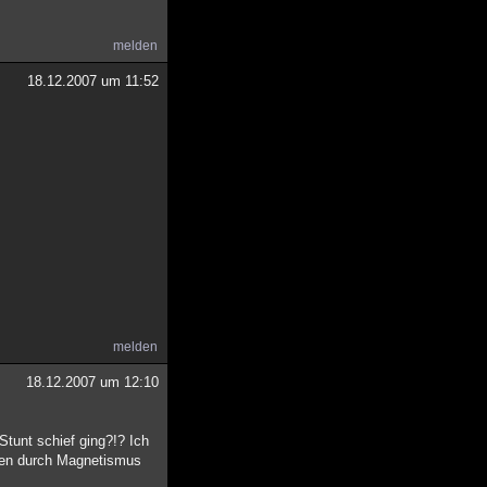
melden
18.12.2007 um 11:52
melden
18.12.2007 um 12:10
Stunt schief ging?!? Ich
llen durch Magnetismus