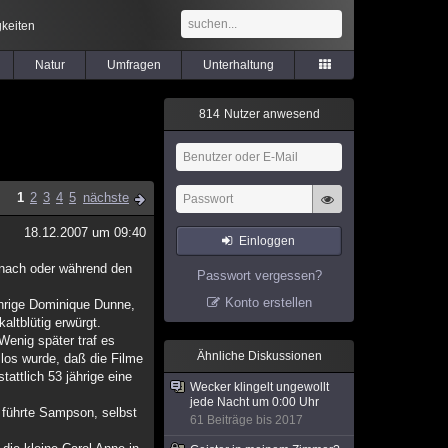
keiten
Natur
Umfragen
Unterhaltung
8
1
4
Nutzer anwesend
1
2
3
4
5
nächste
18.12.2007 um 09:40
Einloggen
r nach oder während den
Passwort vergessen?
Konto erstellen
ährige Dominique Dunne,
kaltblütig erwürgt.
Wenig später traf es
Ähnliche Diskussionen
 los wurde, daß die Filme
attlich 53 jährige eine
Wecker klingelt ungewollt
jede Nacht um 0:00 Uhr
 führte Sampson, selbst
61 Beiträge bis 2017