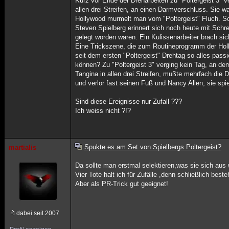
Kurz vor Ende der Dreharbeiten zu "Poltergeist 3" ve
allen drei Streifen, an einen Darmverschluss. Sie war 
Hollywood murmelt man vom "Poltergeist" Fluch. Sch
Steven Spielberg erinnert sich noch heute mit Schr
gelegt worden waren. Ein Kulissenarbeiter brach s
Eine Trickszene, die zum Routineprogramm der Holl
seit dem ersten "Poltergeist" Drehtag so alles passie
können? Zu "Poltergeist 3" verging kein Tag, an dem
Tangina in allen drei Streifen, mußte mehrfach die
und verlor fast seinen Fuß und Nancy Allen, sie spi
Sind diese Ereignisse nur Zufall ???
Ich weiss nicht ?!?
Spukte es am Set von Spielbergs Poltergeist?
martialis
Da sollte man erstmal selektieren,was sie sich au
Vier Tote halt ich für Zufälle ,denn schließlich bes
Aber als PR-Trick gut geeignet!
dabei seit 2007