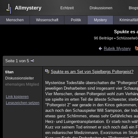
Allmystery
Echtzeit
Diskussionen
Blog
Menschen
Wissenschaft
Politik
Mystery
Kriminalfäl
Spukte es 
96 Beiträge
▪ Schlüsselwö
Rubrik Mystery
Seite 1 von 5
Spukte es am Set von Spielbergs Poltergeist?
titan
Diskussionsleiter
Mysteriöse Todesfälle überschatten die "Poltergeist
ehemaliges Mitglied
jeweiligen Dreharbeiten sind insgesamt vier Schausp
Vier Menschen, denen Poltergeist wohl zum Verhäng
Link kopieren
sie spielte im erten Teil die älteste Schwester, ster
Lesezeichen setzen
"Poltergeist 2" war gerade in den Kinos gekommen, 
auch noch den Schauspieler Will Sampson, der India
etwas ganz Schlimmes, etwas sehr Gefährliches ausl
Herz- und Luingentransplantation. Er starb noch wä
Kurz vor seinem Tod erinnert er sich noch daß ein 
ein indianischer Medizinmann, Exorzismus im Stud