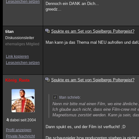
Lesezeichen setzen
Dennoch ein DANK an Dich...
greedz...
Spukte es am Set von Spielbergs Poltergeist?
titan
Diskussionsleiter
Man kann ja das Thema mal NEU aufrollen und dafür
ehemaliges Mitglied
Link kopieren
Lesezeichen setzen
Spukte es am Set von Spielbergs Poltergeist?
König_Rasta
titan schrieb:
Nenn mir bitte mal einen Film, wo eine ähnliche
Ich glaube auch nicht, dass eine Film-crew mit
Magnetismus zerstört werden. Kann ja sein, dass
dabei seit 2004
Dann spukt es, und der Film ist verflucht! ;D
Profil anzeigen
Private Nachricht
Die schauspieler bzw produzenten starben ja nicht