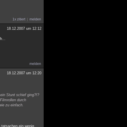
1x zitiert
melden
18.12.2007 um 12:12
h...
melden
18.12.2007 um 12:20
ein Stunt schief ging?!?
Filmrollen durch
wie zu einfach.
 tatsachen ein wenig