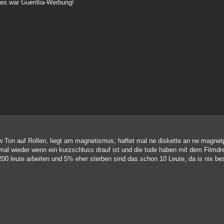
 es war Guerillia-Werbung!
bzw Ton auf Rollen, liegt am magnetismus, haftet mal ne diskette an ne magne
 mal wieder wenn ein kurzschluss drauf ist und die tode haben mit dem Filmdr
00 leute arbeiten und 5% eher sterben sind das schon 10 Leute, da is nix be