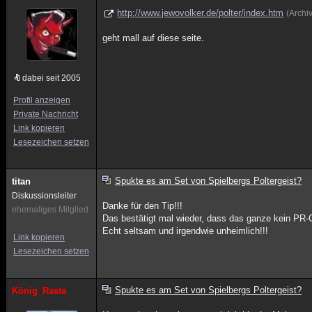
http://www.jewovolker.de/polter/index.htm
(Archi
geht mall auf diese seite.
dabei seit 2005
Profil anzeigen
Private Nachricht
Link kopieren
Lesezeichen setzen
Spukte es am Set von Spielbergs Poltergeist?
titan
Diskussionsleiter
Danke für den Tip!!!
ehemaliges Mitglied
Das bestätigt mal wieder, dass das ganze kein PR-G
Echt seltsam und irgendwie unheimlich!!!
Link kopieren
Lesezeichen setzen
Spukte es am Set von Spielbergs Poltergeist?
König_Rasta