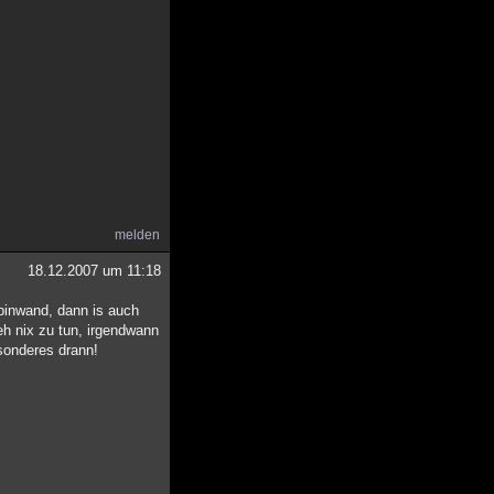
melden
18.12.2007 um 11:18
tpinwand, dann is auch
eh nix zu tun, irgendwann
sonderes drann!