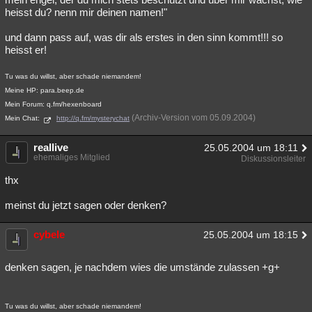
heisst du? nenn mir deinen namen!"
und dann pass auf, was dir als erstes in den sinn kommt!!! so
heisst er!
Tu was du willst, aber schade niemandem!
Meine HP: para.beep.de
Mein Forum: q.fm/hexenboard
(Archiv-Version vom 05.09.2004)
Mein Chat:
http://q.fm/mysterychat
reallive
25.05.2004 um 18:11
ehemaliges Mitglied
Diskussionsleiter
thx
meinst du jetzt sagen oder denken?
cybele
25.05.2004 um 18:15
denken sagen, je nachdem wies die umstände zulassen +g+
Tu was du willst, aber schade niemandem!