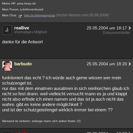
Meine HP: para.beep.de
Mein Forum: q.fm/hexenboard
(Archiv-Version vom 05.09.2004)
Mein Chat:
http://q.fm/mysterychat
reallive
25.05.2004 um 18:17
ehemaliges Mitglied
Diskussionsleiter
danke für die Antwort
barbudo
25.05.2004 um 18:20
funktioniert das echt ? ich würde auch gerne wissen wer mein
schutzengel ist.
nur das mit dem einatmen ausatmen in sich reinhorchen glaub ich
nicht so fest drann. weil vielleicht versucht mann es ja und klappt
nicht also erfinde ich einen namen und das ist ja auch nicht das
wahre. gibt es keine andere möglichkeit ?
und ist der schutzgeist/engel wirklich immer bei einem ??
Niemand ist verloren, solange mann sich selber findet :O)