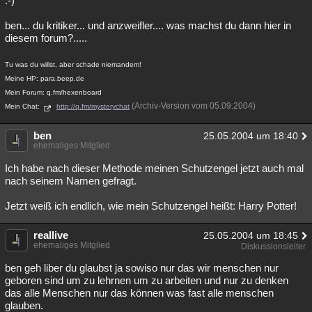
:-)
ben... du kritiker... und anzweifler.... was machst du dann hier in
diesem forum?.....
Tu was du willst, aber schade niemandem!
Meine HP: para.beep.de
Mein Forum: q.fm/hexenboard
(Archiv-Version vom 05.09.2004)
Mein Chat:
http://q.fm/mysterychat
ben
25.05.2004 um 18:40
ehemaliges Mitglied
Ich habe nach dieser Methode meinen Schutzengel jetzt auch mal
nach seinem Namen gefragt.
Jetzt weiß ich endlich, wie mein Schutzengel heißt: Harry Potter!
reallive
25.05.2004 um 18:45
ehemaliges Mitglied
Diskussionsleiter
ben geh liber du glaubst ja sowiso nur das wir menschen nur
geboren sind um zu lehrnen um zu arbeiten und nur zu denken
das alle Menschen nur das können was fast alle menschen
glauben.