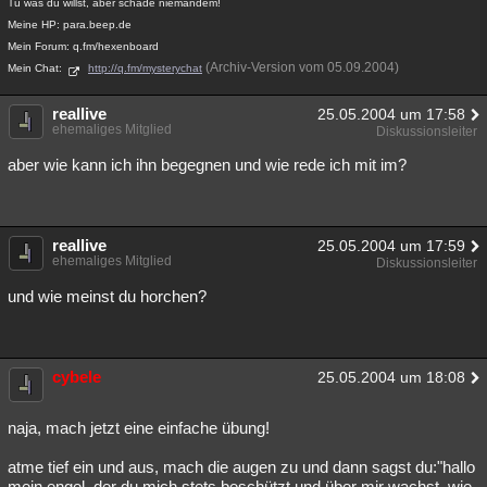
Tu was du willst, aber schade niemandem!
Besucht
Teilgenommen
Alle
Neue
Geschlossen
Meine HP: para.beep.de
Mein Forum: q.fm/hexenboard
Lesenswert
Schlüsselwörter
(Archiv-Version vom 05.09.2004)
Mein Chat:
http://q.fm/mysterychat
reallive
25.05.2004 um 17:58
ehemaliges Mitglied
Diskussionsleiter
aber wie kann ich ihn begegnen und wie rede ich mit im?
reallive
25.05.2004 um 17:59
ehemaliges Mitglied
Diskussionsleiter
und wie meinst du horchen?
cybele
25.05.2004 um 18:08
naja, mach jetzt eine einfache übung!
atme tief ein und aus, mach die augen zu und dann sagst du:"hallo
mein engel, der du mich stets beschützt und über mir wachst, wie