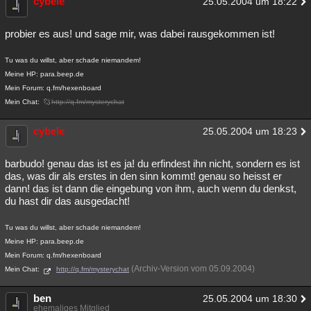
cybele
25.05.2004 um 18:22
probier es aus! und sage mir, was dabei rausgekommen ist!
Tu was du willst, aber schade niemandem!
Meine HP: para.beep.de
Mein Forum: q.fm/hexenboard
Mein Chat:
http://q.fm/mysterychat
cybele
25.05.2004 um 18:23
barbudo! genau das ist es ja! du erfindest ihn nicht, sondern es ist
das, was dir als erstes in den sinn kommt! genau so heisst er
dann! das ist dann die eingebung von ihm, auch wenn du denkst,
du hast dir das ausgedacht!
Tu was du willst, aber schade niemandem!
Meine HP: para.beep.de
Mein Forum: q.fm/hexenboard
(Archiv-Version vom 05.09.2004)
Mein Chat:
http://q.fm/mysterychat
ben
25.05.2004 um 18:30
ehemaliges Mitglied