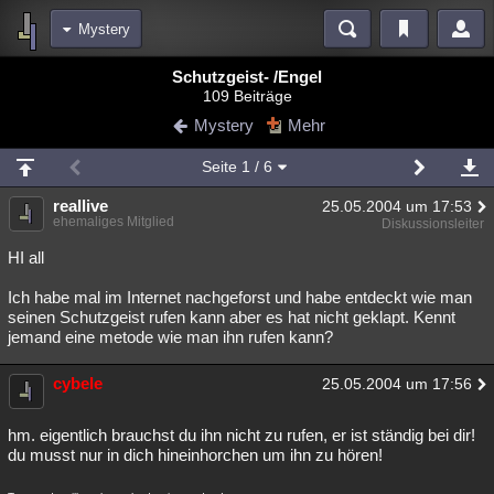
Mystery
Bereiche
Schutzgeist- /Engel
109 Beiträge
Echtzeit
Diskussionen
Blogs
Videos
Statistiken
Mystery
Mehr
Chat
Wiki
Neuigkeiten
Seite
1
/ 6
meine Rubriken
reallive
25.05.2004 um 17:53
Menschen
Wissenschaft
Politik
Mystery
Kriminalfälle
ehemaliges Mitglied
Diskussionsleiter
Spiritualität
Verschwörungen
Technologie
Ufologie
HI all
Ich habe mal im Internet nachgeforst und habe entdeckt wie man
Natur
Umfragen
Unterhaltung
seinen Schutzgeist rufen kann aber es hat nicht geklapt. Kennt
weitere Rubriken
jemand eine metode wie man ihn rufen kann?
Philosophie
Träume
Orte
Esoterik
Literatur
cybele
25.05.2004 um 17:56
Astronomie
Helpdesk
Gruppen
Gaming
Filme
hm. eigentlich brauchst du ihn nicht zu rufen, er ist ständig bei dir!
Musik
Clash
Verbesserungen
Allmystery
English
du musst nur in dich hineinhorchen um ihn zu hören!
Übersichten