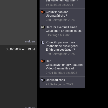
ein Fünkchen Wahrheit?
16 Beiträge bis 2024
Glaubt ihr an das
Übernatürliche?
238 Beiträge bis 2024
Habt ihr eventuell einen
Gefallenen Engel bei euch?
8 Beiträge bis 2026
melden
Könnt ihr paranormale
Phänomene aus eigener
05.02.2007 um 19:51
Erfahrung bestätigen?
929 Beiträge bis 2025
Der
Geister/Dämonen/Kreaturen
Video-Sammelthread
9.401 Beiträge bis 2022
Unerklärliches
91 Beiträge bis 2023