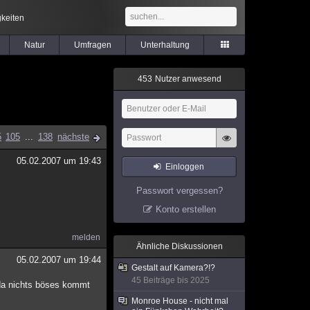
keiten
Natur
Umfragen
Unterhaltung
4
5
3
Nutzer anwesend
5
105
...
138
nächste
05.02.2007 um 19:43
Einloggen
Passwort vergessen?
Konto erstellen
melden
Ähnliche Diskussionen
05.02.2007 um 19:44
Gestalt auf Kamera?!?
45 Beiträge bis 2025
 da nichts böses kommt
Monroe House - nicht mal