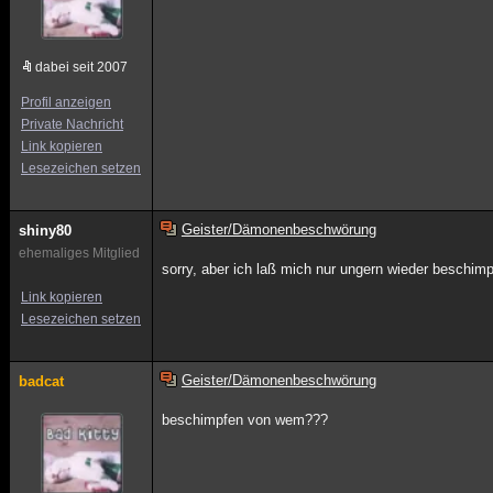
dabei seit 2007
Profil anzeigen
Private Nachricht
Link kopieren
Lesezeichen setzen
Geister/Dämonenbeschwörung
shiny80
ehemaliges Mitglied
sorry, aber ich laß mich nur ungern wieder beschimp
Link kopieren
Lesezeichen setzen
Geister/Dämonenbeschwörung
badcat
beschimpfen von wem???