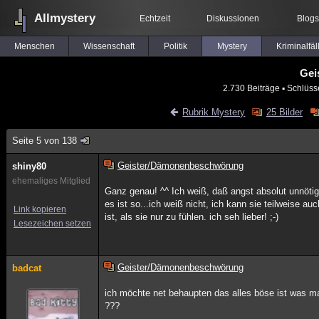
Allmystery
Echtzeit
Diskussionen
Blogs
Menschen
Wissenschaft
Politik
Mystery
Kriminalfäl
Gei
2.730 Beiträge
▪ Schlüss
Rubrik Mystery
25 Bilder
Seite 5 von 138
Geister/Dämonenbeschwörung
shiny80
ehemaliges Mitglied
Ganz genau! ^^ Ich weiß, daß angst absolut unnötig 
es ist so...ich weiß nicht, ich kann sie teilweise a
Link kopieren
ist, als sie nur zu fühlen. ich seh lieber! ;-)
Lesezeichen setzen
Geister/Dämonenbeschwörung
badcat
ich möchte net behaupten das alles böse ist was m
???