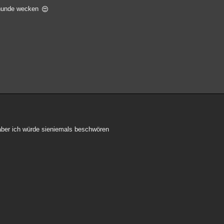
n hunde wecken
n aber ich würde sieniemals beschwören