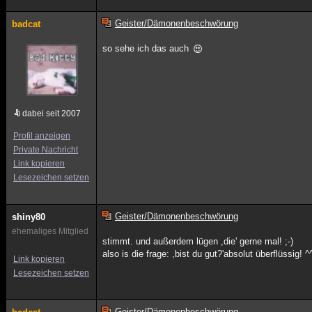
Geister/Dämonenbeschwörung
badcat
so sehe ich das auch
dabei seit 2007
Profil anzeigen
Private Nachricht
Link kopieren
Lesezeichen setzen
Geister/Dämonenbeschwörung
shiny80
ehemaliges Mitglied
stimmt. und außerdem lügen ,die' gerne mal! ;-)
also is die frage: ,bist du gut?'absolut überflüssig! ^
Link kopieren
Lesezeichen setzen
Geister/Dämonenbeschwörung