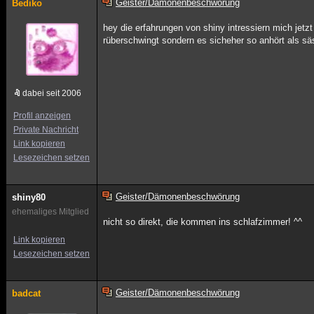
Geister/Dämonenbeschwörung
Bediko
hey die erfahrungen von shiny intressiern mich jetz
rüberschwingt sondern es sicheher so anhört als
dabei seit 2006
Profil anzeigen
Private Nachricht
Link kopieren
Lesezeichen setzen
Geister/Dämonenbeschwörung
shiny80
ehemaliges Mitglied
nicht so direkt, die kommen ins schlafzimmer! ^^
Link kopieren
Lesezeichen setzen
Geister/Dämonenbeschwörung
badcat