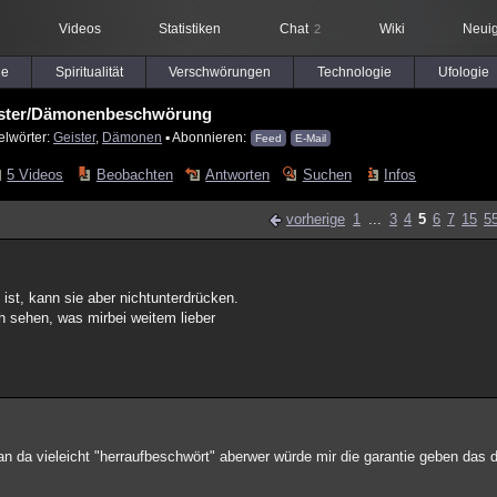
Videos
Statistiken
Chat
Wiki
Neuig
2
le
Spiritualität
Verschwörungen
Technologie
Ufologie
ster/Dämonenbeschwörung
elwörter:
Geister
,
Dämonen
▪ Abonnieren:
Feed
E-Mail
5 Videos
Beobachten
Antworten
Suchen
Infos
vorherige
1
...
3
4
5
6
7
15
5
ist, kann sie aber nichtunterdrücken.
uch sehen, was mirbei weitem lieber
an da vieleicht "herraufbeschwört" aberwer würde mir die garantie geben das