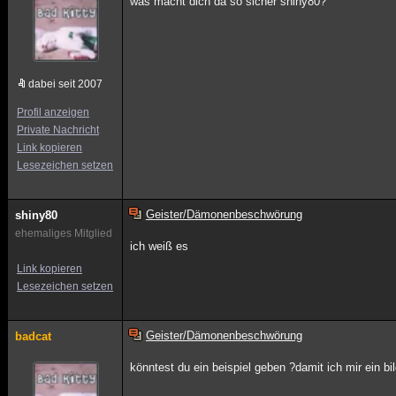
was macht dich da so sicher shiny80?
dabei seit 2007
Profil anzeigen
Private Nachricht
Link kopieren
Lesezeichen setzen
Geister/Dämonenbeschwörung
shiny80
ehemaliges Mitglied
ich weiß es
Link kopieren
Lesezeichen setzen
Geister/Dämonenbeschwörung
badcat
könntest du ein beispiel geben ?damit ich mir ein 