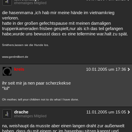
ehemaliges Mitglied
Besucht
Teilgenommen
Alle
Neue
Geschlossen
die hasenmama ,ich hab mir meine hände im vietnamkrieg
verloren.
Lesenswert
Schlüsselwörter
hatte in der großen gefechtspause mit meinen damaligen
truppenkameraden frisbee gespielt,nur als ich das teil gefangen
habe,wurde uns bewusst dass es eine tellermine war.halt zu spät.
Smithers,lassen sie die Hunde los.
www.gerdmilbert.de
kreis
10.01.2005 um 17:36
ihr seit mir ja nen paar scherzkekse
*lol*
Oh mother, tell your children not to do what I have done.
drache
11.01.2005 um 15:05
ehemaliges Mitglied
na, weishaupt da musste aber einen langen draht zur außenwelt
haben, dass du mit einem pc im hasenbau sitzen kannst und