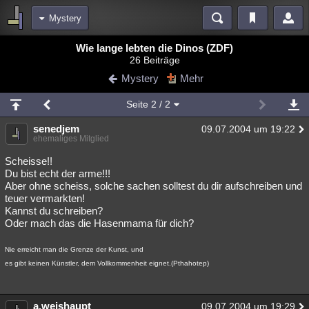
Mystery
Bereiche
Wie lange lebten die Dinos (ZDF)
26 Beiträge
Echtzeit
Diskussionen
Blogs
Videos
Statistiken
Mystery
Mehr
Chat
Wiki
Neuigkeiten
Seite
2
/ 2
meine Rubriken
senedjem
09.07.2004 um 19:22
Menschen
Wissenschaft
Politik
Mystery
Kriminalfälle
ehemaliges Mitglied
Spiritualität
Verschwörungen
Technologie
Ufologie
Scheisse!!
Du bist echt der arme!!!
Aber ohne scheiss, solche sachen solltest du dir aufschreiben und
Natur
Umfragen
Unterhaltung
teuer vermarkten!
weitere Rubriken
Kannst du schreiben?
Oder mach das die Hasenmama für dich?
Philosophie
Träume
Orte
Esoterik
Literatur
Nie erreicht man die Grenze der Kunst, und
Astronomie
Helpdesk
Gruppen
Gaming
Filme
es gibt keinen Künstler, dem Vollkommenheit eignet.(Pthahotep)
Musik
Clash
Verbesserungen
Allmystery
English
Übersichten
a.weishaupt
09.07.2004 um 19:29