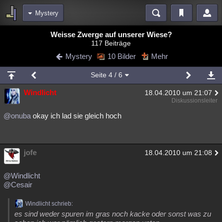
Mystery
Bereiche
Weisse Zwerge auf unserer Wiese?
117 Beiträge
Echtzeit
Diskussionen
Blogs
Videos
Statistiken
Mystery
10 Bilder
Mehr
Chat
Wiki
Neuigkeiten
2
Seite
4
/ 6
meine Rubriken
Windlicht
18.04.2010 um 21:07
Menschen
Wissenschaft
Politik
Mystery
Kriminalfälle
Diskussionsleiter
Spiritualität
Verschwörungen
Technologie
Ufologie
@onuba
okay ich lad sie gleich hoch
Natur
Umfragen
Unterhaltung
weitere Rubriken
jofe
18.04.2010 um 21:08
Philosophie
Träume
Orte
Esoterik
Literatur
@Windlicht
Astronomie
Helpdesk
Gruppen
Gaming
Filme
@Cesair
Musik
Clash
Verbesserungen
Allmystery
English
Windlicht schrieb:
es sind weder spuren im gras noch kacke oder sonst was zu
Übersichten