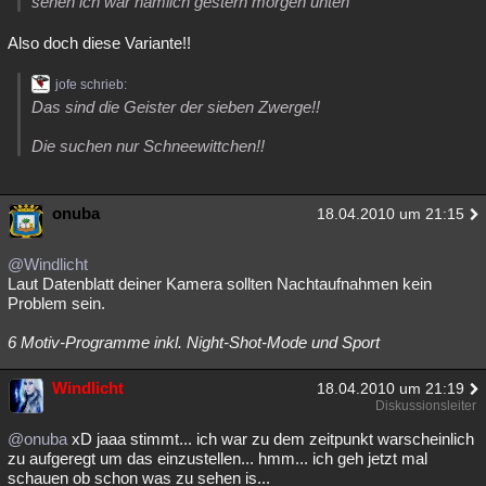
sehen ich war nämlich gestern morgen unten
Besucht
Teilgenommen
Alle
Neue
Geschlossen
Also doch diese Variante!!
Lesenswert
Schlüsselwörter
jofe schrieb:
Das sind die Geister der sieben Zwerge!!
Die suchen nur Schneewittchen!!
onuba
18.04.2010 um 21:15
@Windlicht
Laut Datenblatt deiner Kamera sollten Nachtaufnahmen kein
Problem sein.
6 Motiv-Programme inkl. Night-Shot-Mode und Sport
Windlicht
18.04.2010 um 21:19
Diskussionsleiter
@onuba
xD jaaa stimmt... ich war zu dem zeitpunkt warscheinlich
zu aufgeregt um das einzustellen... hmm... ich geh jetzt mal
schauen ob schon was zu sehen is...