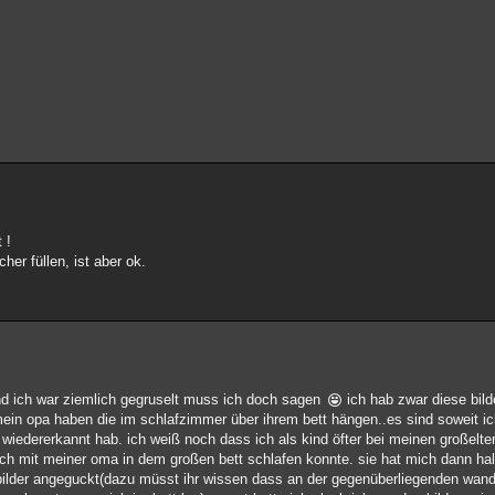
 !
her füllen, ist aber ok.
nd ich war ziemlich gegruselt muss ich doch sagen
ich hab zwar diese bil
in opa haben die im schlafzimmer über ihrem bett hängen..es sind soweit ic
k wiedererkannt hab. ich weiß noch dass ich als kind öfter bei meinen großelt
ch mit meiner oma in dem großen bett schlafen konnte. sie hat mich dann hal
bilder angeguckt(dazu müsst ihr wissen dass an der gegenüberliegenden wand 