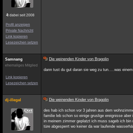
dabei seit 2008
Profil anzeigen
Private Nachricht
Link kopieren
Lesezeichen setzen
Die weinenden Kinder von Bragolin
Samnang
ehemaliges Mitglied
dann tust du gut daran sie weg zu tun.....was einem
Link kopieren
Lesezeichen setzen
Die weinenden Kinder von Bragolin
dj-illegal
des hab ich schon vor 3 jahren aus dem wohnzimmer
familie leb schon so einige gruslige ereignisse abe
in meinem zimmer geplatzt ich muss sageb ich bin ne
türe abgesperrt wo keiner da war laufende wasserhä