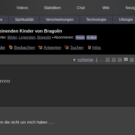
s
Videos
Statistiken
Chat
Wiki
Neuig
le
Spiritualität
Verschwörungen
Technologie
Ufologie
einenden Kinder von Bragolin
rter:
Bilder
,
Legenden
,
Bragolin
▪ Abonnieren:
Feed
E-Mail
lder
Beobachten
Antworten
Suchen
Infos
vorherige
1
...
25
33
34
35
36
zzzzzz
ann die nicht um mich haben .....