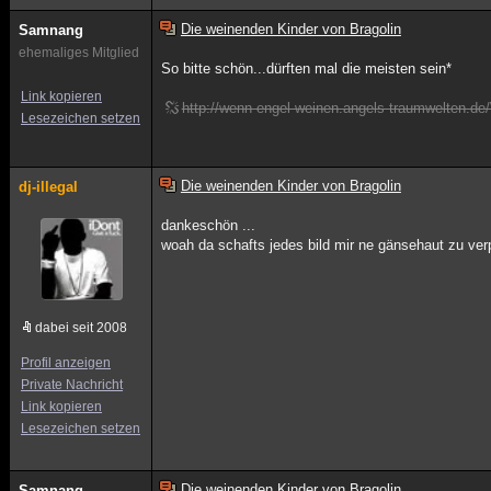
Die weinenden Kinder von Bragolin
Samnang
ehemaliges Mitglied
So bitte schön...dürften mal die meisten sein*
Link kopieren
http://wenn-engel-weinen.angels-traumwelten.d
Lesezeichen setzen
Die weinenden Kinder von Bragolin
dj-illegal
dankeschön ...
woah da schafts jedes bild mir ne gänsehaut zu ver
dabei seit 2008
Profil anzeigen
Private Nachricht
Link kopieren
Lesezeichen setzen
Die weinenden Kinder von Bragolin
Samnang