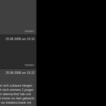
melden
25.08.2008 um 10:10
melden
25.08.2008 um 15:22
der nich zuhause hängen
h mich erinnere 2 jungen
ern übernachtet hab und
t immer ins bett gebracht
ein kleiderschrank mit