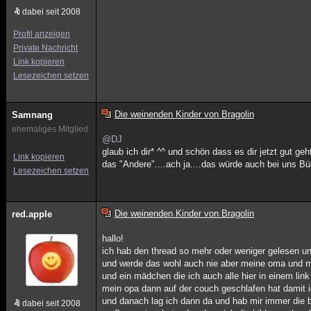
dabei seit 2008
Profil anzeigen
Private Nachricht
Link kopieren
Lesezeichen setzen
Die weinenden Kinder von Bragolin
Samnang
ehemaliges Mitglied
@DJ
glaub ich dir* ^^ und schön dass es dir jetzt gut geht
Link kopieren
das "Andere"....ach ja....das würde auch bei uns Büc
Lesezeichen setzen
Die weinenden Kinder von Bragolin
red.apple
hallo!
ich hab den thread so mehr oder weniger gelesen u
und werde das wohl auch nie aber meine oma und me
und ein mädchen die ich auch alle hier in einem lin
mein opa dann auf der couch geschlafen hat damit i
und danach lag ich dann da und hab mir immer die 
dabei seit 2008