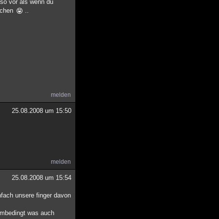
so vor als wenn du
machen
..
melden
25.08.2008 um 15:50
melden
25.08.2008 um 15:54
nfach unsere finger davon
 umbedingt was auch