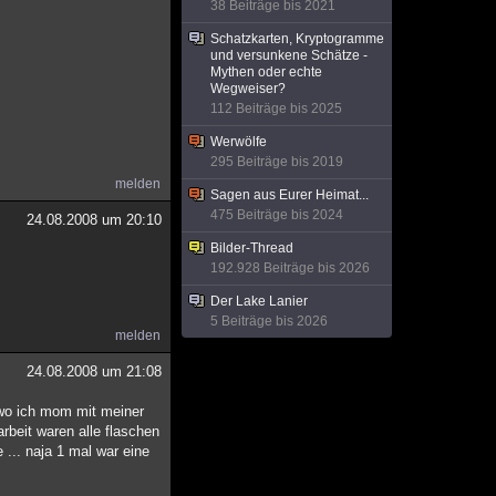
38 Beiträge bis 2021
Schatzkarten, Kryptogramme
und versunkene Schätze -
Mythen oder echte
Wegweiser?
112 Beiträge bis 2025
Werwölfe
295 Beiträge bis 2019
melden
Sagen aus Eurer Heimat...
475 Beiträge bis 2024
24.08.2008 um 20:10
Bilder-Thread
192.928 Beiträge bis 2026
Der Lake Lanier
5 Beiträge bis 2026
melden
24.08.2008 um 21:08
 wo ich mom mit meiner
rbeit waren alle flaschen
 ... naja 1 mal war eine