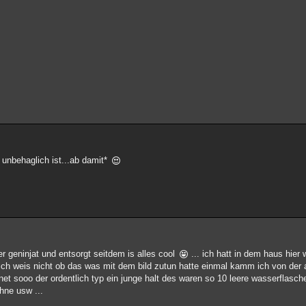
 unbehaglich ist...ab damit*
 geninjat und entsorgt seitdem is alles cool
... ich hatt in dem haus hier
r ich weis nicht ob das was mit dem bild zutun hatte einmal kamm ich von der a
t sooo der ordentlich typ ein junge halt des waren so 10 leere wasserflasche
hne usw ...