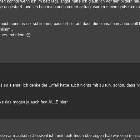
en konnte wenn ich im bett lag). angst hatte ich glaub ich vor den bildern nie
ange angestarrt..und ich hab mich auch immer gefragt warum meine großeltern
 auch sonst is nix schlimmes passiert bis auf dass die einmal nen autounfall
chlimm..
 isses trotzdem
as so siehst, ich denke der Unfall hatte auch nichts mit zu tun, schön, dass 
nke das mögen ja auch fast ALLE hier*
 den arm aufschnitt obwohl ich mein bett frisch überzogen hab war eine minis