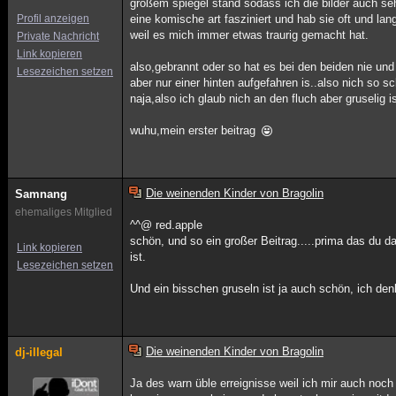
großem spiegel stand sodass ich die bilder auch seh
Profil anzeigen
eine komische art fasziniert und hab sie oft und l
weil es mich immer etwas traurig gemacht hat.
Private Nachricht
Link kopieren
also,gebrannt oder so hat es bei den beiden nie und
Lesezeichen setzen
aber nur einer hinten aufgefahren is..also nich so s
naja,also ich glaub nich an den fluch aber gruselig
wuhu,mein erster beitrag
Die weinenden Kinder von Bragolin
Samnang
ehemaliges Mitglied
^^@ red.apple
schön, und so ein großer Beitrag.....prima das du d
Link kopieren
ist.
Lesezeichen setzen
Und ein bisschen gruseln ist ja auch schön, ich de
Die weinenden Kinder von Bragolin
dj-illegal
Ja des warn üble erreignisse weil ich mir auch noch