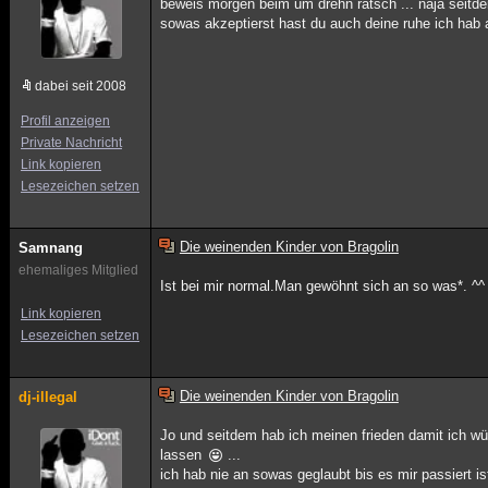
beweis morgen beim um drehn ratsch ... naja seit
sowas akzeptierst hast du auch deine ruhe ich ha
dabei seit 2008
Profil anzeigen
Private Nachricht
Link kopieren
Lesezeichen setzen
Die weinenden Kinder von Bragolin
Samnang
ehemaliges Mitglied
Ist bei mir normal.Man gewöhnt sich an so was*. ^^
Link kopieren
Lesezeichen setzen
Die weinenden Kinder von Bragolin
dj-illegal
Jo und seitdem hab ich meinen frieden damit ich wü
lassen
...
ich hab nie an sowas geglaubt bis es mir passiert 