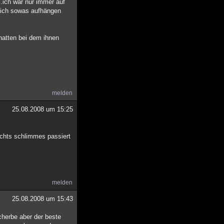
..ich war nur immer auf
 sich sowas aufhängen
 hatten bei dem ihnen
melden
25.08.2008 um 15:25
nichts schlimmes passiert
melden
25.08.2008 um 15:43
cherbe aber der beste