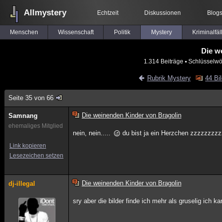
Allmystery
Echtzeit
Diskussionen
Blog
Menschen
Wissenschaft
Politik
Mystery
Kriminalfäl
Die w
1.314 Beiträge
▪ Schlüsselwö
Rubrik Mystery
44 Bi
Seite 35 von 66
Die weinenden Kinder von Bragolin
Samnang
ehemaliges Mitglied
nein, nein.....
du bist ja ein Herzchen zzzzzzzz
Link kopieren
Lesezeichen setzen
Die weinenden Kinder von Bragolin
dj-illegal
sry aber die bilder finde ich mehr als gruselig ich k