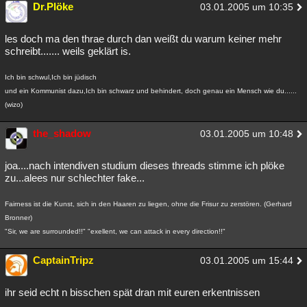
Dr.Plöke
03.01.2005 um 10:35
les doch ma den thrae durch dan weißt du warum keiner mehr
schreibt....... weils geklärt is.
Ich bin schwul,Ich bin jüdisch
und ein Kommunist dazu,Ich bin schwarz und behindert, doch genau ein Mensch wie du......
(wizo)
the_shadow
03.01.2005 um 10:48
joa....nach intendiven studium dieses threads stimme ich plöke
zu...alees nur schlechter fake...
Fairness ist die Kunst, sich in den Haaren zu liegen, ohne die Frisur zu zerstören. (Gerhard
Bronner)
"Sir, we are surrounded!!" "exellent, we can attack in every direction!!"
CaptainTripz
03.01.2005 um 15:44
ihr seid echt n bisschen spät dran mit euren erkentnissen