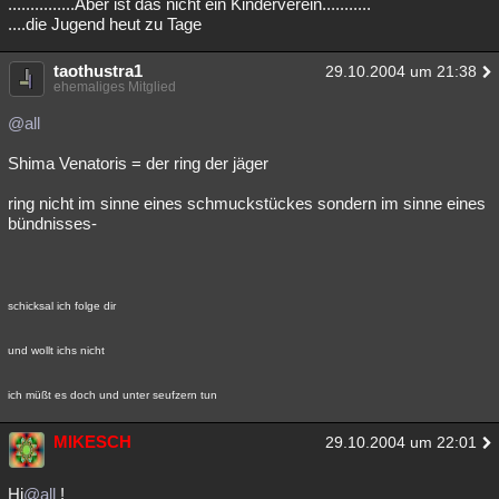
...............Aber ist das nicht ein Kinderverein...........
....die Jugend heut zu Tage
taothustra1
29.10.2004 um 21:38
ehemaliges Mitglied
@all
Shima Venatoris = der ring der jäger
ring nicht im sinne eines schmuckstückes sondern im sinne eines
bündnisses-
schicksal ich folge dir
und wollt ichs nicht
ich müßt es doch und unter seufzern tun
MIKESCH
29.10.2004 um 22:01
Hi
@all
!