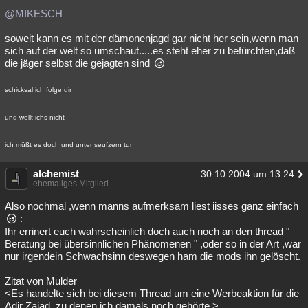
@MIKESCH
soweit kann es mit der dämonenjagd gar nicht her sein,wenn man
sich auf der welt so umschaut.....es steht eher zu befürchten,daß
die jäger selbst die gejagten sind
schicksal ich folge dir
und wollt ichs nicht
ich müßt es doch und unter seufzern tun
alchemist
30.10.2004 um 13:24
ehemaliges Mitglied
Also nochmal ,wenn manns aufmerksam liest iisses ganz einfach
:
Ihr errinert euch wahrscheinlich doch auch noch an den thread "
Beratung bei übersinnlichen Phänomenen " ,oder so in der Art ,war
nur irgendein Schwachsinn deswegen ham die mods ihn gelöscht.
Zitat von Mulder
<Es handelte sich bei diesem Thread um eine Werbeaktion für die
Adir Zajad, zu denen ich damals noch gehörte.>