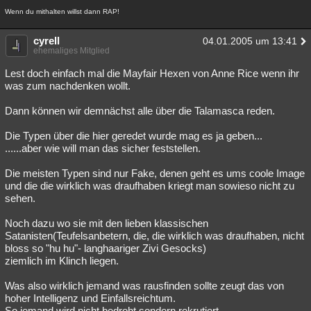
Wenn du mithalten willst dann RAP!
cyrell
04.01.2005 um 13:41
ehemaliges Mitglied
Lest doch einfach mal die Mayfair Hexen von Anne Rice wenn ihr
was zum nachdenken wollt.
Dann können wir demnächst alle über die Talamasca reden.
Die Typen über die hier geredet wurde mag es ja geben...
......aber wie will man das sicher feststellen.
Die meisten Typen sind nur Fake, denen geht es ums coole Image
und die die wirklich was draufhaben kriegt man sowieso nicht zu
sehen.
Noch dazu wo sie mit den lieben klassischen
Satanisten(Teufelsanbetern, die, die wirklich was draufhaben, nicht
bloss so "hu hu"- langhaariger Zivi Gesocks)
ziemlich im Klinch liegen.
Was also wirklich jemand was rausfinden sollte zeugt das von
hoher Intelligenz und Einfallsreichtum.
So jemand wird nicht bedroht sondern rekrutiert....