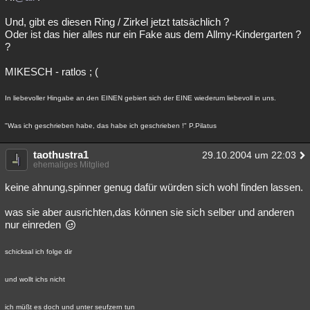
Und, gibt es diesen Ring / Zirkel jetzt tatsächlich ?
Oder ist das hier alles nur ein Fake aus dem Allmy-Kindergarten ?
?
MIKESCH - ratlos ; (
In liebevoller Hingabe an den EINEN gebiert sich der EINE wiederum liebevoll in uns.
"Was ich geschrieben habe, das habe ich geschrieben !" P.Pilatus
taothustra1
29.10.2004 um 22:03
ehemaliges Mitglied
keine ahnung,spinner genug dafür würden sich wohl finden lassen.
was sie aber ausrichten,das können sie sich selber und anderen
nur einreden
schicksal ich folge dir
und wollt ichs nicht
ich müßt es doch und unter seufzern tun