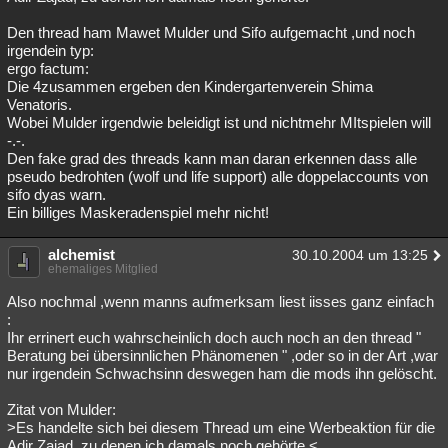
Den thread ham Mawet Mulder und Sifo aufgemacht ,und noch
irgendein typ:
ergo factum:
Die 4zusammen ergeben den Kindergartenverein Shima
Venatoris.
Wobei Mulder irgendwie beleidigt ist und nichtmehr MItspielen will
-.-.
Den fake grad des threads kann man daran erkennen dass alle
pseudo bedrohten (wolf und life support) alle doppelaccounts von
sifo dyas warn.
Ein billiges Maskeradenspiel mehr nicht!
alchemist
30.10.2004 um 13:25
ehemaliges Mitglied
Also nochmal ,wenn manns aufmerksam liest iisses ganz einfach
:
Ihr errinert euch wahrscheinlich doch auch noch an den thread "
Beratung bei übersinnlichen Phänomenen " ,oder so in der Art ,war
nur irgendein Schwachsinn deswegen ham die mods ihn gelöscht.
Zitat von Mulder:
>Es handelte sich bei diesem Thread um eine Werbeaktion für die
Adir Zajad, zu denen ich damals noch gehörte.<