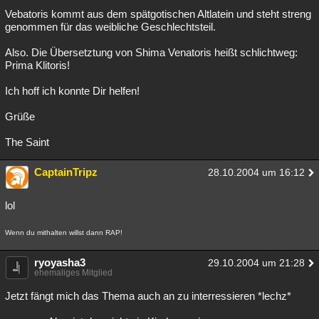
Vebatoris kommt aus dem spätgotischen Altlatein und steht streng
Besucht
Teilgenommen
Alle
Neue
Geschlossen
genommen für das weibliche Geschlechtsteil.
Lesenswert
Schlüsselwörter
Also. Die Übersetztung von Shima Venatoris heißt schlichtweg:
Prima Klitoris!
Ich hoff ich konnte Dir helfen!
Grüße
The Saint
CaptainTripz
28.10.2004 um 16:12
lol
Wenn du mithalten willst dann RAP!
ryoyasha3
29.10.2004 um 21:28
ehemaliges Mitglied
Jetzt fängt mich das Thema auch an zu interressieren *lechz*