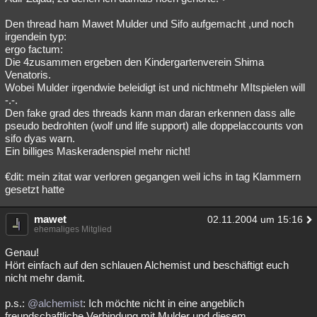
Den thread ham Mawet Mulder und Sifo aufgemacht ,und noch
irgendein typ:
ergo factum:
Die 4zusammen ergeben den Kindergartenverein Shima
Venatoris.
Wobei Mulder irgendwie beleidigt ist und nichtmehr MItspielen will
-.-.
Den fake grad des threads kann man daran erkennen dass alle
pseudo bedrohten (wolf und life support) alle doppelaccounts von
sifo dyas warn.
Ein billiges Maskeradenspiel mehr nicht!
€dit: mein zitat war verloren gegangen weil ichs in tag Klammern
gesetzt hatte
mawet
02.11.2004 um 15:16
ehemaliges Mitglied
Genau!
Hört einfach auf den schlauen Alchemist und beschäftigt euch
nicht mehr damit.
p.s.:
@alchemist
: Ich möchte nicht in eine angeblich
freundschaftliche Verbindung mit Mulder und diesem