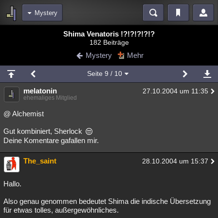
Mystery
Bereiche
Shima Venatoris !?!?!?!?!?
182 Beiträge
Echtzeit
Diskussionen
Blogs
Videos
Statistiken
Mystery
Mehr
Chat
Wiki
Neuigkeiten
Seite
9
/ 10
meine Rubriken
melatonin
27.10.2004 um 11:35
Menschen
Wissenschaft
Politik
Mystery
Kriminalfälle
ehemaliges Mitglied
Spiritualität
Verschwörungen
Technologie
Ufologie
@ Alchemist
Gut kombiniert, Sherlock
Natur
Umfragen
Unterhaltung
Deine Komentare gafallen mir.
weitere Rubriken
The_saint
Philosophie
Träume
Orte
Esoterik
Literatur
28.10.2004 um 15:37
Astronomie
Helpdesk
Gruppen
Gaming
Filme
Hallo.
Musik
Clash
Verbesserungen
Allmystery
English
Also genau genommen bedeutet Shima die indische Übersetzung
für etwas tolles, außergewöhnliches.
Übersichten