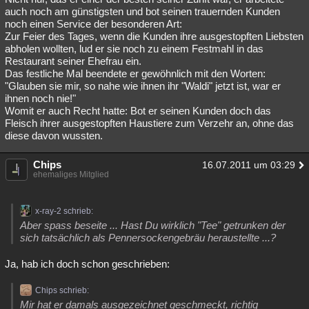
auch noch am günstigsten und bot seinen trauernden Kunden
noch einen Service der besonderen Art:
Zur Feier des Tages, wenn die Kunden ihre ausgestopften Liebsten
abholen wollten, lud er sie noch zu einem Festmahl in das
Restaurant seiner Ehefrau ein.
Das festliche Mal beendete er gewöhnlich mit den Worten:
"Glauben sie mir, so nahe wie ihnen ihr "Waldi" jetzt ist, war er
ihnen noch nie!"
Womit er auch Recht hatte: Bot er seinen Kunden doch das
Fleisch ihrer ausgestopften Haustiere zum Verzehr an, ohne das
diese davon wussten.
Chips
16.07.2011 um 03:29
ehemaliges Mitglied
x-ray-2 schrieb:
Aber spass beseite ... Hast Du wirklich "Tee" getrunken der
sich tatsächlich als Pennersockengebräu heraustellte ...?
Ja, hab ich doch schon geschrieben:
Chips schrieb:
Mir hat er damals ausgezeichnet geschmeckt, richtig