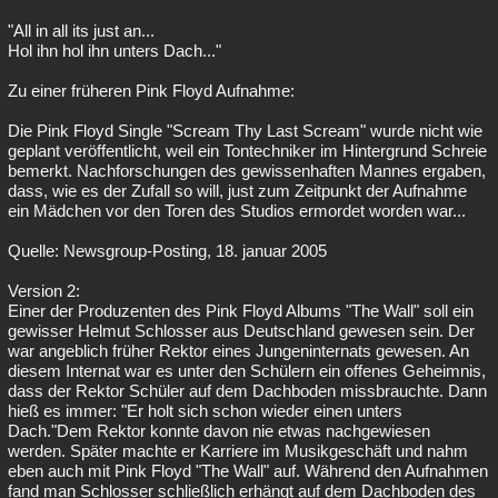
"All in all its just an...
Hol ihn hol ihn unters Dach..."
Zu einer früheren Pink Floyd Aufnahme:
Die Pink Floyd Single "Scream Thy Last Scream" wurde nicht wie
geplant veröffentlicht, weil ein Tontechniker im Hintergrund Schreie
bemerkt. Nachforschungen des gewissenhaften Mannes ergaben,
dass, wie es der Zufall so will, just zum Zeitpunkt der Aufnahme
ein Mädchen vor den Toren des Studios ermordet worden war...
Quelle: Newsgroup-Posting, 18. januar 2005
Version 2:
Einer der Produzenten des Pink Floyd Albums "The Wall" soll ein
gewisser Helmut Schlosser aus Deutschland gewesen sein. Der
war angeblich früher Rektor eines Jungeninternats gewesen. An
diesem Internat war es unter den Schülern ein offenes Geheimnis,
dass der Rektor Schüler auf dem Dachboden missbrauchte. Dann
hieß es immer: "Er holt sich schon wieder einen unters
Dach."Dem Rektor konnte davon nie etwas nachgewiesen
werden. Später machte er Karriere im Musikgeschäft und nahm
eben auch mit Pink Floyd "The Wall" auf. Während den Aufnahmen
fand man Schlosser schließlich erhängt auf dem Dachboden des