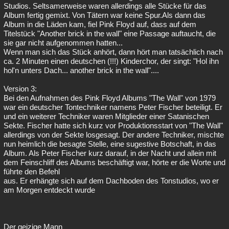
Studios. Seltsamerweise waren allerdings alle Stücke für das
Album fertig gemixt. Von Tätern war keine Spur.Als dann das
Album in die Läden kam, fiel Pink Floyd auf, dass auf dem
Titelstück "Another brick in the wall" eine Passage auftaucht, die
sie gar nicht aufgenommen hatten...
Wenn man sich das Stück anhört, dann hört man tatsächlich nach
ca. 2 Minuten einen deutschen (!!!) Kinderchor, der singt: "Hol ihn
hol'n unters Dach... another brick in the wall"....
Version 3:
Bei den Aufnahmen des Pink Floyd Albums "The Wall" von 1979
war ein deutscher Tontechniker namens Peter Fischer beteiligt. Er
und ein weiterer Techniker waren Mitglieder einer Satanischen
Sekte. Fischer hatte sich kurz vor Produktionsstart von "The Wall"
allerdings von der Sekte losgesagt. Der andere Techniker, mischte
nun heimlich die besagte Stelle, eine sugestive Botschaft, in das
Album. Als Peter Fischer kurz darauf, in der Nacht und allein mit
dem Feinschliff des Albums beschäftigt war, hörte er die Worte und
führte den Befehl
aus. Er erhängte sich auf dem Dachboden des Tonstudios, wo er
am Morgen entdeckt wurde
Der geizige Mann