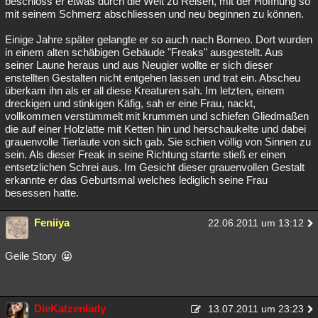
beschloss er etwas durch die Welt zu Reisen, mit der Hoffnung so
mit seinem Schmerz abschliessen und neu beginnen zu können.
Einige Jahre später gelangte er so auch nach Borneo. Dort wurden
in einem alten schäbigen Gebäude "Freaks" ausgestellt. Aus
seiner Laune heraus und aus Neugier wollte er sich dieser
enstellten Gestalten nicht entgehen lassen und trat ein. Abscheu
überkam ihn als er all diese Kreaturen sah. Im letzten, einem
dreckigen und stinkigen Käfig, sah er eine Frau, nackt,
vollkommen verstümmelt mit krummen und schiefen Gliedmaßen
die auf einer Holzlatte mit Ketten hin und herschaukelte und dabei
grauenvolle Tierlaute von sich gab. Sie schien völlig von Sinnen zu
sein. Als dieser Freak in seine Richtung starrte stieß er einen
entsetzlichen Schrei aus. Im Gesicht dieser grauenvollen Gestalt
erkannte er das Geburtsmal welches lediglich seine Frau
besessen hatte.
Feniiya
22.06.2011 um 13:12
Geile Story
DieKatzenlady
13.07.2011 um 23:23