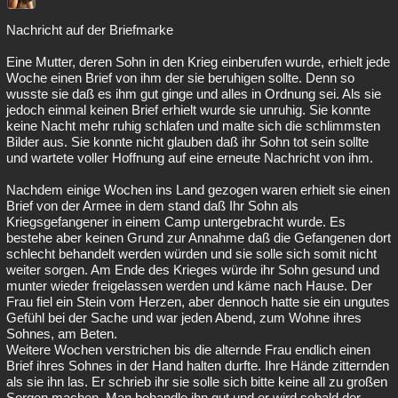
Nachricht auf der Briefmarke
Eine Mutter, deren Sohn in den Krieg einberufen wurde, erhielt jede
Woche einen Brief von ihm der sie beruhigen sollte. Denn so
wusste sie daß es ihm gut ginge und alles in Ordnung sei. Als sie
jedoch einmal keinen Brief erhielt wurde sie unruhig. Sie konnte
keine Nacht mehr ruhig schlafen und malte sich die schlimmsten
Bilder aus. Sie konnte nicht glauben daß ihr Sohn tot sein sollte
und wartete voller Hoffnung auf eine erneute Nachricht von ihm.
Nachdem einige Wochen ins Land gezogen waren erhielt sie einen
Brief von der Armee in dem stand daß Ihr Sohn als
Kriegsgefangener in einem Camp untergebracht wurde. Es
bestehe aber keinen Grund zur Annahme daß die Gefangenen dort
schlecht behandelt werden würden und sie solle sich somit nicht
weiter sorgen. Am Ende des Krieges würde ihr Sohn gesund und
munter wieder freigelassen werden und käme nach Hause. Der
Frau fiel ein Stein vom Herzen, aber dennoch hatte sie ein ungutes
Gefühl bei der Sache und war jeden Abend, zum Wohne ihres
Sohnes, am Beten.
Weitere Wochen verstrichen bis die alternde Frau endlich einen
Brief ihres Sohnes in der Hand halten durfte. Ihre Hände zitternden
als sie ihn las. Er schrieb ihr sie solle sich bitte keine all zu großen
Sorgen machen. Man behandle ihn gut und er wird sobald der