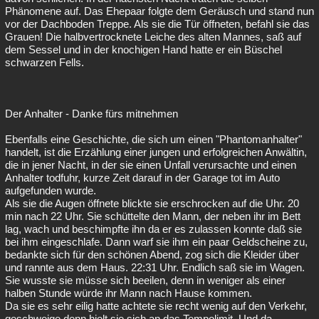
Phänomene auf. Das Ehepaar folgte dem Geräusch und stand nun
vor der Dachboden Treppe. Als sie die Tür öffneten, befahl sie das
Grauen! Die halbvertrocknete Leiche des alten Mannes, saß auf
dem Sessel und in der knochigen Hand hatte er ein Büschel
schwarzen Fells.
Der Anhalter - Danke fürs mitnehmen
Ebenfalls eine Geschichte, die sich um einen "Phantomanhalter"
handelt, ist die Erzählung einer jungen und erfolgreichen Anwältin,
die in jener Nacht, in der sie einen Unfall verursachte und einen
Anhalter todfuhr, kurze Zeit darauf in der Garage tot im Auto
aufgefunden wurde.
Als sie die Augen öffnete blickte sie erschrocken auf die Uhr. 20
min nach 22 Uhr. Sie schüttelte den Mann, der neben ihr im Bett
lag, wach und beschimpfte ihn da er es zulassen konnte daß sie
bei ihm eingeschlafe. Dann warf sie ihm ein paar Geldscheine zu,
bedankte sich für den schönen Abend, zog sich die Kleider über
und rannte aus dem Haus. 22:31 Uhr. Endlich saß sie im Wagen.
Sie wusste sie müsse sich beeilen, denn in weniger als einer
halben Stunde würde ihr Mann nach Hause kommen.
Da sie es sehr eilig hatte achtete sie recht wenig auf den Verkehr,
geschweige denn hielt sie sich an das Tempolimit. Und da