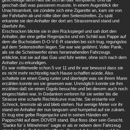
geschah daß was passieren musste. In einem Augenblick der
Unachtsamkeit, sie zündete sich eine Zigarette an, kam sie von
der Fahrbahn ab und rollte über den Seitenstreifen. Zu spät
erkannte sie den Anhalter der dort am Strassenrand stand und
überfuhr ihn.
Erschrocken blickte sie in den Rückspiegel und sah dort den
Anhalter, der eine gelbe Regenjacke und ein Schild aus Pappe auf
dem die Buchstaben D-O-V-E-R standen bei sich trug, regungslos
auf dem Seitenstreifen liegen. Sie war wie gelähmt. Voller Panik,
als sie die Scheinwerfer eines herannahenden Fahrzeugs
erblickte, trat sie auf das Gas und fuhr weiter, ohne sich nach dem
Anhalter zu erkundigen.
Es war mittlerweile schon 5 vor 11 und ihr war bewusst dass sie
es nicht mehr rechtzeitig nach Hause schaffen würde. Also
schaltete sie einen Gang runter und überlegte was sie ihrem Mann
erzählen konnte wo sie gewesen war. Unmöglich konnte sie ihm
erzählen daß sie einen Gigolo besuchte und bei diesem auch noch
eingeschlafen war. In Gedanken verloren für sie weiter bis die
Strasse eine scharfe Rechtskurve machte. Sie erstarrte vor
Schreck, bremste ab und blieb stehen. Nur wenige Meter vor ihr
stand ein Anhalter der nun langsam und humpelnd auf sie zukam.
Er trug eine gelbe Regenjacke und in seinen Händen ein
Pappschild auf dem DOVER stand. Blut floss über sein Gesicht.
"Danke für´s Mitnehmen" sagte er als er nebem dem Fahrzeug