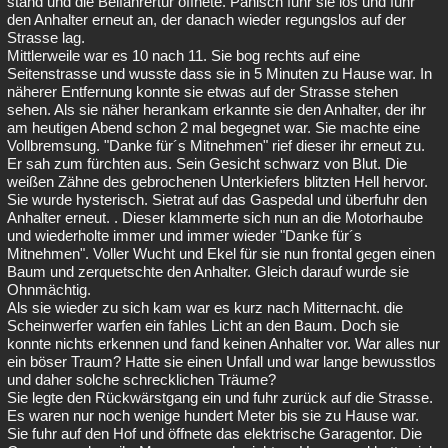
stand und die Beifahrertür öffnete. Panisch fuhr sie los und fuhr
den Anhalter erneut an, der danach wieder regungslos auf der
Strasse lag.
Mittlerweile war es 10 nach 11. Sie bog rechts auf eine
Seitenstrasse und wusste dass sie in 5 Minuten zu Hause war. In
näherer Entfernung konnte sie etwas auf der Strasse stehen
sehen. Als sie näher herankam erkannte sie den Anhalter, der ihr
am heutigen Abend schon 2 mal begegnet war. Sie machte eine
Vollbremsung. "Danke für´s Mitnehmen" rief dieser ihr erneut zu.
Er sah zum fürchten aus. Sein Gesicht schwarz von Blut. Die
weißen Zähne des gebrochenen Unterkiefers blitzten Hell hervor.
Sie wurde hysterisch. Sietrat auf das Gaspedal und überfuhr den
Anhalter erneut. . Dieser klammerte sich nun an die Motorhaube
und wiederholte immer und immer wieder "Danke für´s
Mitnehmen". Voller Wucht und Ekel für sie nun frontal gegen einen
Baum und zerquetschte den Anhalter. Gleich darauf wurde sie
Ohnmächtig.
Als sie wieder zu sich kam war es kurz nach Mitternacht. die
Scheinwerfer warfen ein fahles Licht an den Baum. Doch sie
konnte nichts erkennen und fand keinen Anhalter vor. War alles nur
ein böser Traum? Hatte sie einen Unfall und war lange bewusstlos
und daher solche schrecklichen Träume?
Sie legte den Rückwärstgang ein und fuhr zurück auf die Strasse.
Es waren nur noch wenige hundert Meter bis sie zu Hause war.
Sie fuhr auf den Hof und öffnete das elektrische Garagentor. Die