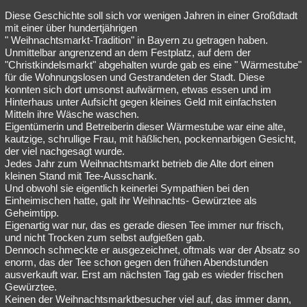
Diese Geschichte soll sich vor wenigen Jahren in einer Großdtadt
mit einer über hundertjährigen
" Weihnachtsmarkt-Tradition" in Bayern zu getragen haben.
Unmittelbar angrenzend an dem Festplatz, auf dem der
"Christkindelsmarkt" abgehalten wurde gab es eine " Wärmestube"
für die Wohnungslosen und Gestrandeten der Stadt. Diese
konnten sich dort umsonst aufwärmen, etwas essen und im
Hinterhaus unter Aufsicht gegen kleines Geld mit einfachsten
Mitteln ihre Wäsche waschen.
Eigentümerin und Betreiberin dieser Wärmestube war eine alte,
kautzige, schrullige Frau, mit häßlichen, pockennarbigen Gesicht,
der viel nachgesagt wurde.
Jedes Jahr zum Weihnachtsmarkt betrieb die Alte dort einen
kleinen Stand mit Tee-Ausschank.
Und obwohl sie eigentlich keinerlei Sympathien bei den
Einheimischen hatte, galt ihr Weihnachts- Gewürztee als
Geheimtipp.
Eigenartig war nur, das es gerade diesen Tee immer nur frisch,
und nicht Trocken zum selbst aufgießen gab.
Dennoch schmeckte er ausgezeichnet, oftmals war der Absatz so
enorm, das der Tee schon gegen den frühen Abendstunden
ausverkauft war. Erst am nächsten Tag gab es wieder frischen
Gewürztee.
Keinen der Weihnachtsmarktbesucher viel auf, das immer dann,