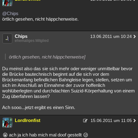
Besucht
Teilgenommen
Alle
Neue
Geschlossen
@Chips
örtlich gesehen, nicht häppchenweise.
Lesenswert
Schlüsselwörter
Chips
13.06.2011 um 10:24
ehemaliges Mitglied
örtlich gesehen, nicht häppchenweise]
Du meinst also das sie sich mehr oder weniger unmittelbar bevor
die Brücke bautechnisch beginnt auf die sich vor dem
Brückenanfang befindlichen Bahngleise legen, stellen, setzen um
sich im Anschluß an Einnahme der zuvor hoffenlich
wohlüberlegten und durchdachten Suizid-Körperhaltung von einem
Zug überfahren lassen?
Ach sooo...jetzt ergibt es einen Sinn.
LordIronfist
15.06.2011 um 11:05
ach ja ich hab mich mal doof gestellt