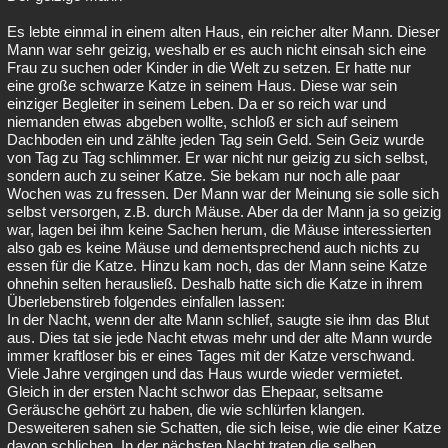
Es lebte einmal in einem alten Haus, ein reicher alter Mann. Dieser
Mann war sehr geizig, weshalb er es auch nicht einsah sich eine
Frau zu suchen oder Kinder in die Welt zu setzen. Er hatte nur
eine große schwarze Katze in seinem Haus. Diese war sein
einziger Begleiter in seinem Leben. Da er so reich war und
niemanden etwas abgeben wollte, schloß er sich auf seinem
Dachboden ein und zählte jeden Tag sein Geld. Sein Geiz wurde
von Tag zu Tag schlimmer. Er war nicht nur geizig zu sich selbst,
sondern auch zu seiner Katze. Sie bekam nur noch alle paar
Wochen was zu fressen. Der Mann war der Meinung sie solle sich
selbst versorgen, z.B. durch Mäuse. Aber da der Mann ja so geizig
war, lagen bei ihm keine Sachen herum, die Mäuse interessierten
also gab es keine Mäuse und dementsprechend auch nichts zu
essen für die Katze. Hinzu kam noch, das der Mann seine Katze
ohnehin selten herausließ. Deshalb hatte sich die Katze in ihrem
Überlebenstireb folgendes einfallen lassen:
In der Nacht, wenn der alte Mann schlief, saugte sie ihm das Blut
aus. Dies tat sie jede Nacht etwas mehr und der alte Mann wurde
immer kraftloser bis er eines Tages mit der Katze verschwand.
Viele Jahre vergingen und das Haus wurde wieder vermietet.
Gleich in der ersten Nacht schwor das Ehepaar, seltsame
Geräusche gehört zu haben, die wie schlürfen klangen.
Desweiteren sahen sie Schatten, die sich leise, wie die einer Katze
davon schlichen. In der nächsten Nacht traten die selben