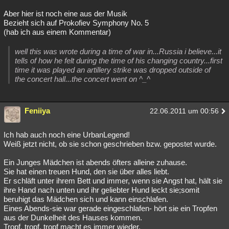
Aber hier ist noch eine aus der Musik
Bezieht sich auf Prokofiev Symphony No. 5
(hab ich aus einem Kommentar)
well this was wrote during a time of war in...Russia i believe...it
tells of how he felt during the time of his changing country...first
time it was played an artillery strike was dropped outside of
the concert hall...the concert went on ^_^
Feniiya
22.06.2011 um 00:56
Ich hab auch noch eine UrbanLegend!
Weiß jetzt nicht, ob sie schon geschrieben bzw. gepostet wurde.
Ein Junges Mädchen ist abends öfters alleine zuhause.
Sie hat einen treuen Hund, den sie über alles liebt.
Er schläft unter ihrem Bett und immer, wenn sie Angst hat, hält sie
ihre Hand nach unten und ihr geliebter Hund leckt sie;somit
beruhigt das Mädchen sich und kann einschlafen.
Eines Abends-sie war gerade eingeschlafen- hört sie ein Tropfen
aus der Dunkelheit des Hauses kommen.
Tropf, tropf, tropf macht es immer wieder.