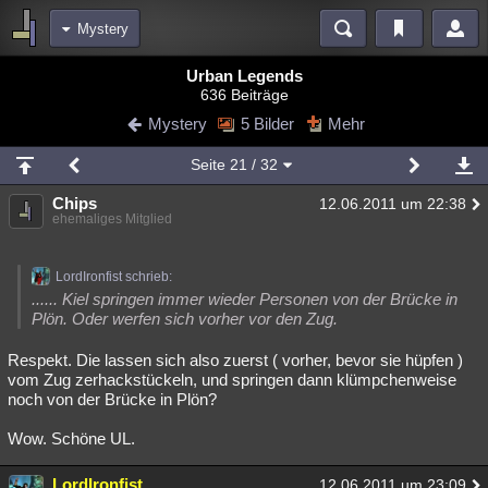
Mystery
Bereiche
Urban Legends
636 Beiträge
Echtzeit
Diskussionen
Blogs
Videos
Statistiken
Mystery
5 Bilder
Mehr
Chat
Wiki
Neuigkeiten
Seite
21
/ 32
meine Rubriken
Chips
12.06.2011 um 22:38
Menschen
Wissenschaft
Politik
Mystery
Kriminalfälle
ehemaliges Mitglied
Spiritualität
Verschwörungen
Technologie
Ufologie
LordIronfist schrieb:
Natur
Umfragen
Unterhaltung
...... Kiel springen immer wieder Personen von der Brücke in
Plön. Oder werfen sich vorher vor den Zug.
weitere Rubriken
Respekt. Die lassen sich also zuerst ( vorher, bevor sie hüpfen )
Philosophie
Träume
Orte
Esoterik
Literatur
vom Zug zerhackstückeln, und springen dann klümpchenweise
noch von der Brücke in Plön?
Astronomie
Helpdesk
Gruppen
Gaming
Filme
Wow. Schöne UL.
Musik
Clash
Verbesserungen
Allmystery
English
Übersichten
LordIronfist
12.06.2011 um 23:09