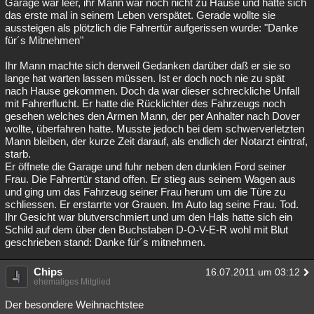
Garage war leer, ihr Mann war noch nicht zu Hause und hatte sich
das erste mal in seinem Leben verspätet. Gerade wollte sie
aussteigen als plötzlich die Fahrertür aufgerissen wurde: "Danke
für´s Mitnehmen"
Ihr Mann machte sich derweil Gedanken darüber daß er sie so
lange hat warten lassen müssen. Ist er doch noch nie zu spät
nach Hause gekommen. Doch da war dieser schreckliche Unfall
mit Fahrerflucht. Er hatte die Rücklichter des Fahrzeugs noch
gesehen welches den Armen Mann, der per Anhalter nach Dover
wollte, überfahren hatte. Musste jedoch bei dem schwerverletzten
Mann bleiben, der kurze Zeit darauf, als endlich der Notarzt eintraf,
starb.
Er öffnete die Garage und fuhr neben den dunklen Ford seiner
Frau. Die Fahrertür stand offen. Er stieg aus seinem Wagen aus
und ging um das Fahrzeug seiner Frau herum um die Türe zu
schliessen. Er erstarrte vor Grauen. Im Auto lag seine Frau. Tod.
Ihr Gesicht war blutverschmiert und um den Hals hatte sich ein
Schild auf dem über den Buchstaben D-O-V-E-R wohl mit Blut
geschrieben stand: Danke für´s mitnehmen.
Chips
16.07.2011 um 03:12
ehemaliges Mitglied
Der besondere Weihnachtstee