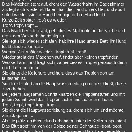
Das Mädchen steht auf, dreht den Wasserhahn im Badezimmer
zu, legt sich wieder schlafen, hält die Hand unters Bett und spürt
sofort wieder, wie ihr Hund beruhigend ihre Hand leckt.
Kurze Zeit später tropft es wieder.
Tropf, tropf, tropf....
Das Mädchen steht auf, geht dieses Mal runter in die Küche und
dreht den Wasserhahn richtig zu.
Sie legt sich wieder schlafen, hält ihre Hand unters Bett, ihr Hund
leckt diese abermals.
Wenige Zeit später wieder - tropf,tropf, tropf!
Wieder steht das Mädchen auf, findet aber keinen tropfenden
Wasserhahn, und fragt sich, woher dieses Tropfengeräusch denn
noch kommen mag.
Sie öffnet die Kellertüre und hört, dass das Tropfen dort am
lautesten ist.
Sie denkt sofort an die Hauptwasserleitung und beschließt, diese
zuzudrehen.
Bei jedem langsamen Schritt knarzen die Treppenstufen und mit
jedem Schritt wird das Tropfen lauter und lauter und lauter.
Tropf, tropf, tropf, tropf, tropf.....
Sie dreht die Hauptwasserleitung zu, dreht sich um und möchte
zurück gehen....
Als sie plötzlich ihren Hund erhangen unter der Kellertreppe sieht.
Das Blut tropf ihm von der Spitze seiner Schnauze -tropf, tropf,
tropf, tropf, tropf, tropf........- und um seinen Hals hängt eine Notiz: