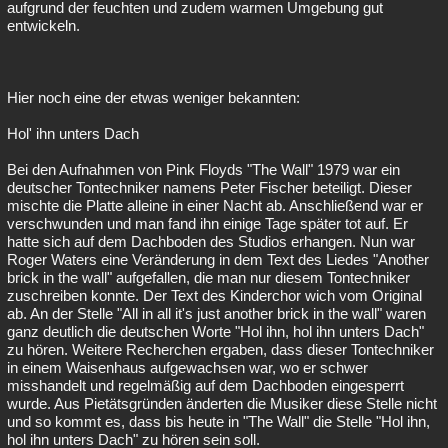
aufgrund der feuchten und zudem warmen Umgebung gut
entwickeln.
Hier noch eine der etwas weniger bekannten:
Hol' ihn unters Dach
Bei den Aufnahmen von Pink Floyds "The Wall" 1979 war ein
deutscher Tontechniker namens Peter Fischer beteiligt. Dieser
mischte die Platte alleine in einer Nacht ab. Anschließend war er
verschwunden und man fand ihn einige Tage später tot auf. Er
hatte sich auf dem Dachboden des Studios erhangen. Nun war
Roger Waters eine Veränderung in dem Text des Liedes "Another
brick in the wall" aufgefallen, die man nur diesem Tontechniker
zuschreiben konnte. Der Text des Kinderchor wich vom Original
ab. An der Stelle "All in all it's just another brick in the wall" waren
ganz deutlich die deutschen Worte "Hol ihn, hol ihn unters Dach"
zu hören. Weitere Recherchen ergaben, dass dieser Tontechniker
in einem Waisenhaus aufgewachsen war, wo er schwer
misshandelt und regelmäßig auf dem Dachboden eingesperrt
wurde. Aus Pietätsgründen änderten die Musiker diese Stelle nicht
und so kommt es, dass bis heute in "The Wall" die Stelle "Hol ihn,
hol ihn unters Dach" zu hören sein soll.