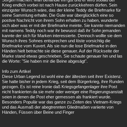
Krieg endlich vorbei ist nach Hause zurückkehren dürfen. Sein
einzigster Wunsch wäre, das der kleine Teddy die Briefmarke für
seine Sammlung erhalte. Die Gute war überglücklich eine so
postive Nachricht von ihrem Sohn erhalten zu haben, wunderte
sich aber was er mit der Briefmarke meinte. Sie kannte niemanden
mit namens Teddy noch war ihr bewusst daß ihr Sohn jemanden
kannte der sich für Marken interessierte. Dennoch wollte sie dem
Wunsch ihres Sohnes entsprechen und löste vorsichtig die
Briefmarke vom Kuvert. Als sie nun die lose Briefmarke in den
Händen hielt betrachte sie diese genauer. Auf der Rückseite der
Marke stand etwas geschrieben. Sie schaute genauer hin und las
die Worte: "Sie haben mir die Beine abgesägt".
Info zum Artikel
Diese Urban Legend ist wohl eine der ältesten seit ihrer Existenz.
Sie hatte bisher in jedem Krieg, seit dem Bürgerkrieg, ihre Runden
gezogen. Es ist reine Ironie daß Kriegsgefangenlager ihre Post
nicht frankierten da sie mehr oder weniger eine Regierungsanstalt
seien in denen die Post eher gemessen als frankiert wurde.
Besonders Populär war das ganze zu Zeiten des Vietnam-Kriegs
und das Ausmaß der abegtrennten Gliedmaßen variierte von
Händen, Füssen über Beine und Finger