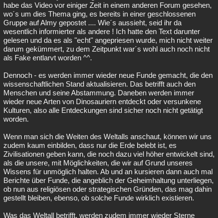
habe das Video vor einiger Zeit in einem anderen Forum gesehen,
wo´s um dies Thema ging, es bereits in einer geschlossenen
Gruppe auf Almy gepostet .... Wie´s aussieht, seid ihr da
wesentlich informierter als andere ! Ich hatte den Text darunter
gelesen und da es als "echt" angepriesen wurde, mich nicht weiter
darum gekümmert, zu dem Zeitpunkt war´s wohl auch noch nicht
als Fake entlarvt worden ^^.
Dennoch - es werden immer wieder neue Funde gemacht, die den
wissenschaftlichen Stand aktualisieren. Das betrifft auch den
Menschen und seine Abstammung. Daneben werden immer
wieder neue Arten von Dinosauriern entdeckt oder versunkene
Kulturen, also alle Entdeckungen sind sicher noch nicht getätigt
worden.
Wenn man sich die Weiten des Weltalls anschaut, können wir uns
zudem kaum einbilden, dass nur die Erde belebt ist, es
Zivilisationen geben kann, die noch dazu viel höher entwickelt sind,
als die unsere, mit Möglichkeiten, die wir auf Grund unseres
Wissens für unmöglich halten. Ab und an kursieren dann auch mal
Berichte über Funde, die angeblich der Geheimhaltung unterliegen,
ob nun aus religiösen oder strategischen Gründen, das mag dahin
gestellt bleiben, ebenso, ob solche Funde wirklich existieren.
Was das Weltall betrifft, werden zudem immer wieder Sterne