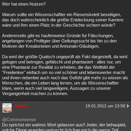
Wer hat einen Nutzen?
Warum sollte ein Wissenschaftler ein Riesenskelett beseitigen,
das doch wahrscheinlich die größte Entdeckiung seiner Karriere
wäre und ihm einen Platz in der Geschichte sichern würde?
Andererseits gibt es haufenweise Gründe für Fälschungen,
angefangen von Profitgier über Geltungssucht bis hin zu den
Motiven der Kreationisten und Annunaki-Gläubigen.
Da wird der größte Quatsch ungeprüft als Fakt dargestellt, da wird
gelogen und betrogen, gefälscht und phantasiert - alles nur, um
eine Phantasie zur Realität zu erheben, die das Weltbild der
"Freidenker" einfach um so viel schöner und lebenswerter macht
und ihnen nebenbei auch noch das Gefühl gibt mehr zu wissen als
Menschen, die ein Leben lang lernen, um als Wissenschaftler
klare, wenn auch viel langweiligere, Aussagen zu unserer
Vergangenheit machen zu können.
Alarmi
19.01.2012 um 13:58
@Commonsense
Du sprichst ein wahres Wort gelassen aus!! Jeder, der behauptet,
solche Dinge wuerden vertuscht (ich frag mich die ganze Zeit