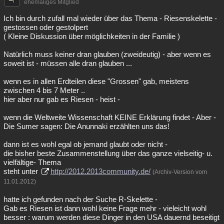
ehemaliges Mitglied
Ich bin durch zufall mal wieder über das Thema - Riesenskelette -
gestossen oder gestolpert
( Kleine Diskussion über möglichkeiten in der Familie )
Natürlich muss keiner dran glauben (zweideutig) - aber wenn es
soweit ist - müssen alle dran glauben ...
wenn es in allen Erdteilen diese "Grossen" gab, meistens
zwischen 4 bis 7 Meter ..
hier aber nur gab es Riesen - heist -
wenn die Weltweite Wissenschaft KEINE Erklärung findet - Aber -
Die Sumer sagen: Die Anunnaki erzählten uns das!
dann ist es wohl egal ob jemand glaubt oder nicht -
die bisher beste Zusammenstellung über das ganze vielseitig- u.
vielfältige- Thema
steht unter
http://2012.2013community.de/
(Archiv-Version vom
11.01.2012)
hatte ich gefunden nach der Suche R-Skelette -
Gab es Riesen ist dann wohl keine Frage mehr - vieleicht wohl
besser : warum werden diese Dinger in den USA dauernd beseitigt