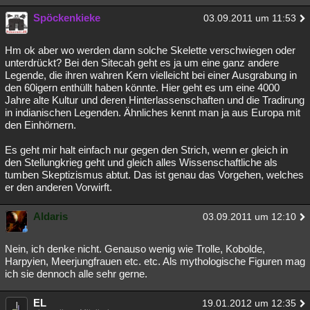
Besucht
Teilgenommen
Alle
Neue
Geschlossen
Spöckenkieke
03.09.2011 um 11:53
Lesenswert
Schlüsselwörter
Hm ok aber wo werden dann solche Skelette verschwiegen oder
unterdrückt? Bei den Sitecah geht es ja um eine ganz andere
Legende, die ihren wahren Kern vielleicht bei einer Ausgrabung in
den 60igern enthüllt haben könnte. Hier geht es um eine 4000
Jahre alte Kultur und deren Hinterlassenschaften und die Tradirung
in indianischen Legenden. Ähnliches kennt man ja aus Europa mit
den Einhörnern.
Es geht mir halt einfach nur gegen den Strich, wenn er gleich in
den Stellungkrieg geht und gleich alles Wissenschaftliche als
tumben Skeptizismus abtut. Das ist genau das Vorgehen, welches
er den anderen Vorwirft.
Aldaris
03.09.2011 um 12:10
Nein, ich denke nicht. Genauso wenig wie Trolle, Kobolde,
Harpyien, Meerjungfrauen etc. etc. Als mythologische Figuren mag
ich sie dennoch alle sehr gerne.
EL
19.01.2012 um 12:35