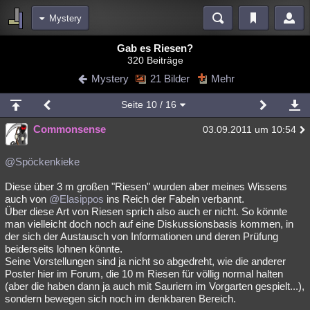
Mystery
Bereiche
Gab es Riesen?
320 Beiträge
Echtzeit
Diskussionen
Blogs
Videos
Statistiken
Mystery
21 Bilder
Mehr
Chat
Wiki
Neuigkeiten
2
Seite
10
/ 16
meine Rubriken
Commonsense
03.09.2011 um 10:54
Menschen
Wissenschaft
Politik
Mystery
Kriminalfälle
Spiritualität
Verschwörungen
Technologie
Ufologie
@Spöckenkieke
Diese über 3 m großen "Riesen" wurden aber meines Wissens
Natur
Umfragen
Unterhaltung
auch von
@Elasippos
ins Reich der Fabeln verbannt.
weitere Rubriken
Über diese Art von Riesen sprich also auch er nicht. So könnte
man vielleicht doch noch auf eine Diskussionsbasis kommen, in
Philosophie
Träume
Orte
Esoterik
Literatur
der sich der Austausch von Informationen und deren Prüfung
beiderseits lohnen könnte.
Astronomie
Helpdesk
Gruppen
Gaming
Filme
Seine Vorstellungen sind ja nicht so abgedreht, wie die anderer
Poster hier im Forum, die 10 m Riesen für völlig normal halten
Musik
Clash
Verbesserungen
Allmystery
English
(aber die haben dann ja auch mit Sauriern im Vorgarten gespielt...),
sondern bewegen sich noch im denkbaren Bereich.
Übersichten