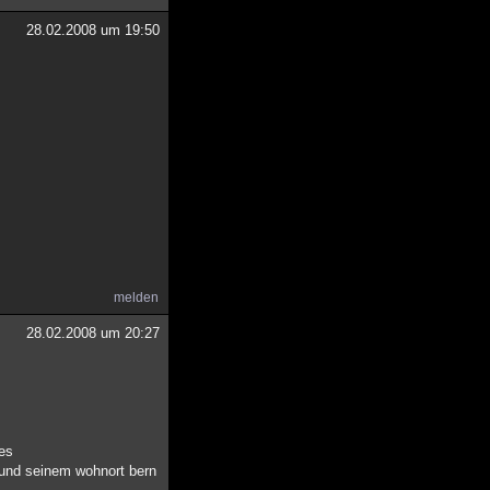
28.02.2008 um 19:50
melden
28.02.2008 um 20:27
des
) und seinem wohnort bern