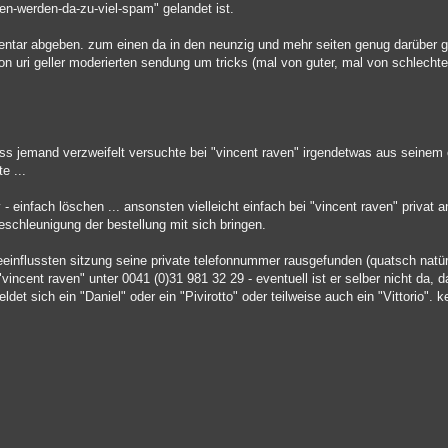
fen-werden-da-zu-viel-spam" gelandet ist.
mmentar abgeben. zum einen da in den neunzig und mehr seiten genug darüber
n uri geller moderierten sendung um tricks (mal von guter, mal von schlechter 
dass jemand verzweifelt versuchte bei "vincent raven" irgendetwas aus seinem
e ...
ry - einfach löschen ... ansonsten vielleicht einfach bei "vincent raven" privat a
eschleunigung der bestellung mit sich bringen.
einflussten sitzung seine private telefonnummer rausgefunden (quatsch natür
ncent raven" unter 0041 (0)31 981 32 29 - eventuell ist er selber nicht da, d
ldet sich ein "Daniel" oder ein "Pivirotto" oder teilweise auch ein "Vittorio". 