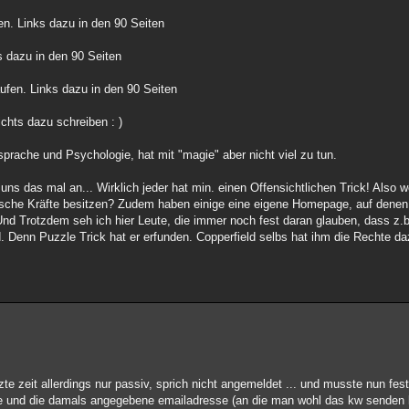
en. Links dazu in den 90 Seiten
 dazu in den 90 Seiten
fen. Links dazu in den 90 Seiten
chts dazu schreiben : )
prache und Psychologie, hat mit "magie" aber nicht viel zu tun.
ns das mal an... Wirklich jeder hat min. einen Offensichtlichen Trick! Also w
dische Kräfte besitzen? Zudem haben einige eine eigene Homepage, auf denen 
. Und Trotzdem seh ich hier Leute, die immer noch fest daran glauben, dass z.b
ld. Denn Puzzle Trick hat er erfunden. Copperfield selbs hat ihm die Rechte d
tzte zeit allerdings nur passiv, sprich nicht angemeldet ... und musste nun fes
be und die damals angegebene emailadresse (an die man wohl das kw senden 