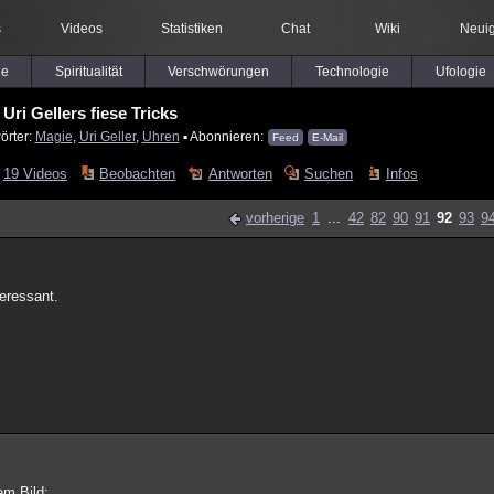
s
Videos
Statistiken
Chat
Wiki
Neuig
le
Spiritualität
Verschwörungen
Technologie
Ufologie
Uri Gellers fiese Tricks
örter:
Magie
,
Uri Geller
,
Uhren
▪ Abonnieren:
Feed
E-Mail
19 Videos
Beobachten
Antworten
Suchen
Infos
vorherige
1
...
42
82
90
91
92
93
9
teressant.
em Bild: