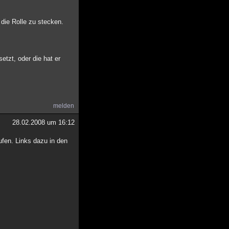
die Rolle zu stecken.
etzt, oder die hat er
melden
28.02.2008 um 16:12
fen. Links dazu in den