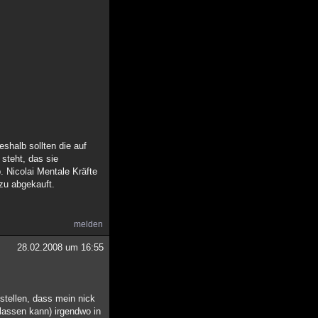
eshalb sollten die auf
steht, das sie
. Nicolai Mentale Kräfte
azu abgekauft.
melden
28.02.2008 um 16:55
tstellen, dass mein nick
lassen kann) irgendwo in