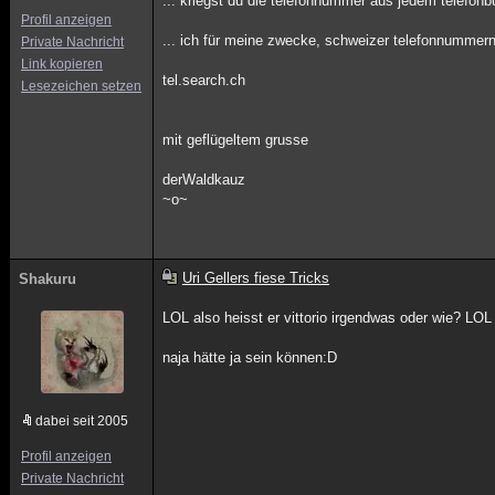
... kriegst du die telefonnummer aus jedem telefonbu
Profil anzeigen
... ich für meine zwecke, schweizer telefonnummern
Private Nachricht
Link kopieren
tel.search.ch
Lesezeichen setzen
mit geflügeltem grusse
derWaldkauz
~o~
Uri Gellers fiese Tricks
Shakuru
LOL also heisst er vittorio irgendwas oder wie? LOL
naja hätte ja sein können:D
dabei seit 2005
Profil anzeigen
Private Nachricht