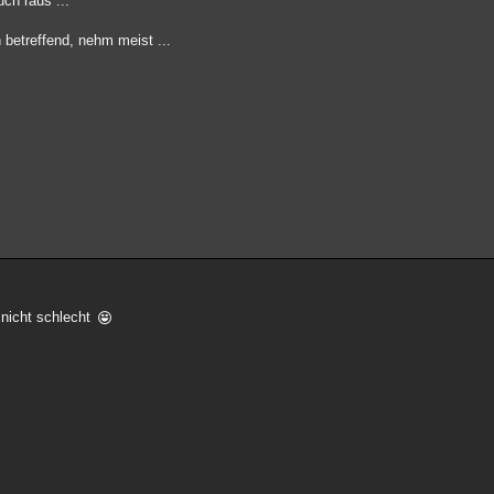
ch raus ...
 betreffend, nehm meist ...
 nicht schlecht