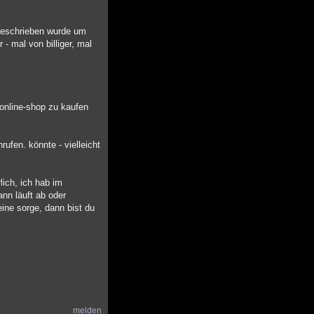
 geschrieben wurde um
- mal von billiger, mal
 online-shop zu kaufen
nrufen. könnte - vielleicht
lich, ich hab im
ann läuft ab oder
keine sorge, dann bist du
melden