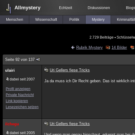
Allmystery
Echtzeit
Diskussionen
Blog
Menschen
Wissenschaft
Politik
Mystery
Kriminalfäl
2.729 Beiträge
▪ Schlüsselw
Rubrik Mystery
14 Bilder
Seite 92 von 137
Uri Gellers fiese Tricks
ulairi
dabei seit 2007
Ja da muss ich Dir Recht geben. Das ist wirklich in
Profil anzeigen
Private Nachricht
Link kopieren
Lesezeichen setzen
Uri Gellers fiese Tricks
ilchegu
dabei seit 2005
Und wenn man genau hinschaut, erkennt man bei d