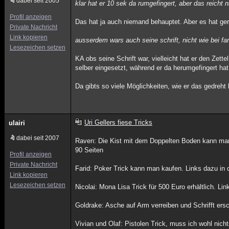
dabei seit 2005
klar hat er 10 sek da rumgefingert, aber das reicht 
Profil anzeigen
Das hat ja auch niemand behauptet. Aber es hat ger
Private Nachricht
Link kopieren
ausserdem wars auch seine schrift, nicht wie bei far
Lesezeichen setzen
KA obs seine Schrift war, vielleicht hat er den Zet
selber eingesetzt, während er da herumgefingert hat
Da gibts so viele Möglichkeiten, wie er das gedreht
Uri Gellers fiese Tricks
ulairi
dabei seit 2007
Raven: Die Kist mit dem Doppelten Boden kann man
90 Seiten
Profil anzeigen
Private Nachricht
Farid: Poker Trick kann man kaufen. Links dazu in 
Link kopieren
Lesezeichen setzen
Nicolai: Mona Lisa Trick für 500 Euro erhältlich. Li
Goldrake: Asche auf Arm verreiben und Schrifft ers
Vivian und Olaf: Pistolen Trick, muss ich wohl nic