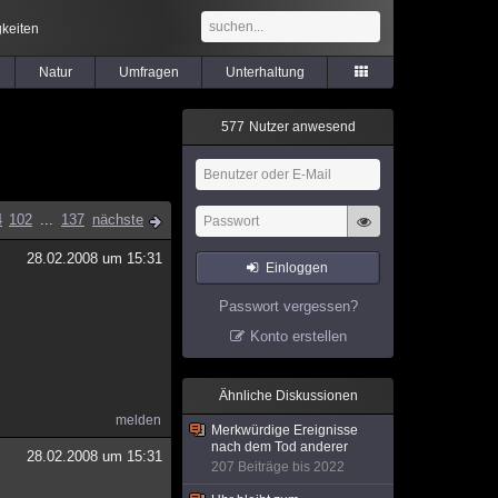
keiten
Natur
Umfragen
Unterhaltung
5
7
7
Nutzer anwesend
4
102
...
137
nächste
28.02.2008 um 15:31
Einloggen
Passwort vergessen?
Konto erstellen
Ähnliche Diskussionen
melden
Merkwürdige Ereignisse
nach dem Tod anderer
28.02.2008 um 15:31
207 Beiträge bis 2022