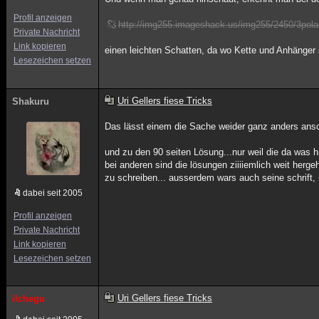
Profil anzeigen
http://img255.imageshack.us/img255/2450/3pola
Private Nachricht
Link kopieren
einen leichten Schatten, da wo Kette und Anhänger s
Lesezeichen setzen
Uri Gellers fiese Tricks
Shakuru
Das lässt einem die Sache weider ganz anders an
und zu den 90 seiten Lösung...nur weil die da was hi
bei anderen sind die lösungen ziiiiemlich weit hergeh
zu schreiben... ausserdem wars auch seine schrift, n
dabei seit 2005
Profil anzeigen
Private Nachricht
Link kopieren
Lesezeichen setzen
Uri Gellers fiese Tricks
ilchegu