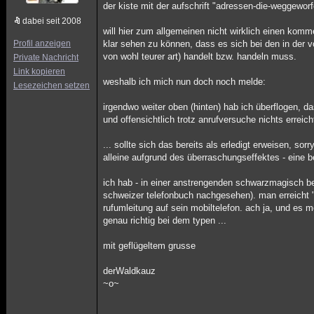
der kiste mit der aufschrift "adressen-die-weggewor
dabei seit 2008
will hier zum allgemeinen nicht wirklich einen ko
Profil anzeigen
klar sehen zu können, dass es sich bei den in der vo
von wohl teurer art) handelt bzw. handeln muss.
Private Nachricht
Link kopieren
weshalb ich mich nun doch noch melde:
Lesezeichen setzen
irgendwo weiter oben (hinten) hab ich überflogen, 
und offensichtlich trotz anrufversuche nichts erreicht
... sollte sich das bereits als erledigt erweisen, sor
alleine aufgrund des überraschungseffektes - eine b
ich hab - in einer anstrengenden schwarzmagisch be
schweizer telefonbuch nachgesehen). man erreicht "vi
rufumleitung auf sein mobiltelefon. ach ja, und es me
genau richtig bei dem typen ...
mit geflügeltem grusse
derWaldkauz
~o~