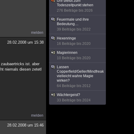
Uhr bleibt zum
Todeszeitpunkt stehen
276 Beiträge bis 2026
Feuermale und ihre
Bedeutung....
39 Beiträge bis 2022
melden
Hexenringe
28.02.2008 um 15:38
16 Beiträge bis 2020
Magierinnen
10 Beiträge bis 2020
 zaubaertricks ist. aber
Lassen
cht niemals diesen zetetl
Copperfield/Geller/Mindfreak
vielleicht wahre Magie
wirken?
64 Beiträge bis 2012
Wächtergeist?
33 Beiträge bis 2024
melden
28.02.2008 um 15:46