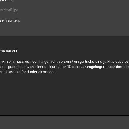
roidmr8.jpg
ein sollten.
schauen oO
nkrizeln muss es noch lange nicht so sein? einige tricks sind ja klar, dass es
olt...grade bei ravens finale...klar hat er 10 sek da rumgefingert, aber das rei
icht wie bei farid oder alexander...