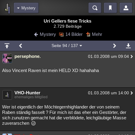
Mystery
Bereiche
Uri Gellers fiese Tricks
2.729 Beiträge
Echtzeit
Diskussionen
Blogs
Videos
Statistiken
Mystery
14 Bilder
Mehr
Chat
Wiki
Neuigkeiten
3
Seite
94
/ 137
meine Rubriken
persephone.
01.03.2008 um 09:04
Menschen
Wissenschaft
Politik
Mystery
Kriminalfälle
Spiritualität
Verschwörungen
Technologie
Ufologie
Also Vincent Raven ist mein HELD XD hahahaha
Natur
Umfragen
Unterhaltung
weitere Rubriken
VHO-Hunter
01.03.2008 um 14:00
ehemaliges Mitglied
Philosophie
Träume
Orte
Esoterik
Literatur
Wer ist eigentlich der Möchtegernhighlander der von seinem
Astronomie
Helpdesk
Gruppen
Gaming
Filme
Raben ständig fasselt ? Für mich ist das eher ein Gestörter, der
sich zunutzen gemacht hat die verblödete, leichgläubige Masse
zuverarschen
Musik
Clash
Verbesserungen
Allmystery
English
Übersichten