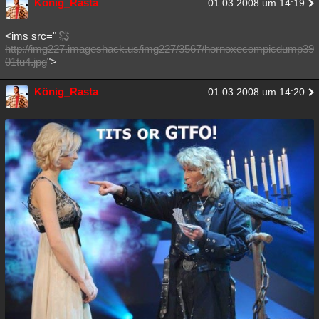
König_Rasta
01.03.2008 um 14:19
Besucht
Teilgenommen
Alle
Neue
Geschlossen
<ims src="
Lesenswert
Schlüsselwörter
http://img227.imageshack.us/img227/3567/hornoxecompicdump39
01tu4.jpg
">
König_Rasta
01.03.2008 um 14:20