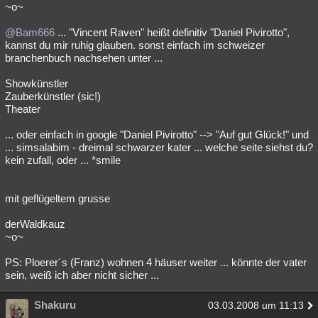
~o~
@Bam666
... "Vincent Raven" heißt definitiv "Daniel Pivirotto",
kannst du mir ruhig glauben. sonst einfach im schweizer
branchenbuch nachsehen unter ...
Showkünstler
Zauberkünstler (sic!)
Theater
... oder einfach in google "Daniel Pivirotto" --> "Auf gut Glück!" und
... simsalabim - dreimal schwarzer kater ... welche seite siehst du?
kein zufall, oder ... *smile
mit geflügeltem grusse
derWaldkauz
~o~
PS: Ploerer´s (Franz) wohnen 4 häuser weiter ... könnte der vater
sein, weiß ich aber nicht sicher ...
Shakuru
03.03.2008 um 11:13