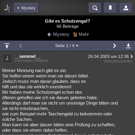
Mystery
Bereiche
Gibt es Schutzengel?
66 Beiträge
Echtzeit
Diskussionen
Blogs
Videos
Statistiken
Mystery
Mehr
Chat
Wiki
Neuigkeiten
Seite
1
/ 4
meine Rubriken
__semmel__
26.04.2003 um 12:36
Menschen
Wissenschaft
Politik
Mystery
Kriminalfälle
ehemaliges Mitglied
Diskussionsleiter
Spiritualität
Verschwörungen
Technologie
Ufologie
Meiner Meinung nach gibt es sie.
Sie helfen einem wenn man sie darum bittet.
Jedoch muss man daran glauben, dass es
Natur
Umfragen
Unterhaltung
hilft und das sie wirklich exestieren!
weitere Rubriken
Mir haben meine Schutzengel schon des
öfteren geholfen wie ich sie darum gebeten habe.
Philosophie
Träume
Orte
Esoterik
Literatur
Allerdings darf man sie nicht um unsinnige Dinge bitten und
sie nicht missbrauchen,
Astronomie
Helpdesk
Gruppen
Gaming
Filme
wie zum Beispiel mehr Taschengeld zu bekommen oder
solche Sachen.
Musik
Clash
Verbesserungen
Allmystery
English
Man kann sie aber darum bitten eine Prüfung zu schaffen,
oder dass sie einem dabei helfen.
Übersichten