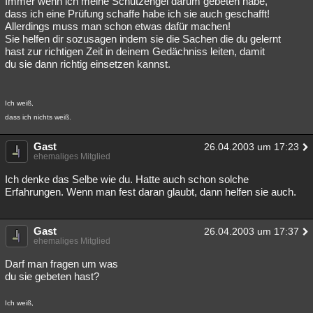
Immer wenn ich meine Schutzengel darum gebeten habe,
dass ich eine Prüfung schaffe habe ich sie auch geschafft!
Besucht
Teilgenommen
Alle
Neue
Geschlossen
Allerdings muss man schon etwas dafür machen!
Sie helfen dir sozusagen indem sie die Sachen die du gelernt
Lesenswert
Schlüsselwörter
hast zur richtigen Zeit in deinem Gedächniss leiten, damit
du sie dann richtig einsetzen kannst.
Ich weiß,
dass ich nichts weiß.
Gast
26.04.2003 um 17:23
ehemaliges Mitglied
Ich denke das Selbe wie du. Hatte auch schon solche
Erfahrungen. Wenn man fest daran glaubt, dann helfen sie auch.
Gast
26.04.2003 um 17:37
ehemaliges Mitglied
Darf man fragen um was
du sie gebeten hast?
Ich weiß,