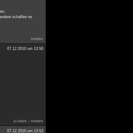
den.
 andere schaffen es
melden
07.12.2010 um 13:50
1x zitiert
melden
07.12.2010 um 13:52