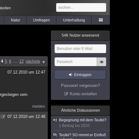
keiten
Natur
Umfragen
Unterhaltung
5
4
6
Nutzer anwesend
4
5
6
...
12
nächste
07.12.2010 um 12:47
Einloggen
Passwort vergessen?
Konto erstellen
gestiegen sein.
melden
Ähnliche Diskussionen
07.12.2010 um 12:48
Begegnung mit dem Teufel?
1 Beitrag bis 2020
Teufel? SO nimmt er Einfluß