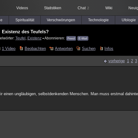
Videos
Statistiken
Chat
Wiki
Neuig
2
le
Spiritualität
Verschwörungen
Technologie
Ufologie
Existenz des Teufels?
elwörter:
Teufel
,
Existenz
▪ Abonnieren:
Feed
E-Mail
1 Video
Beobachten
Antworten
Suchen
Infos
vorherige
1
2
3
r einen ungläubigen, selbstdenkenden Menschen. Man muss erstmal dahinter