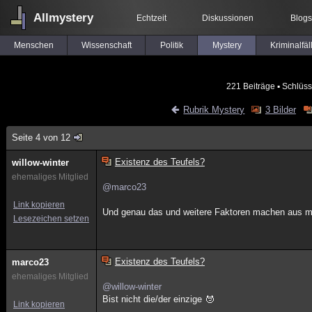
Allmystery
Echtzeit
Diskussionen
Blogs
Menschen
Wissenschaft
Politik
Mystery
Kriminalfäl
221 Beiträge
▪ Schlüss
Rubrik Mystery
3 Bilder
Seite 4 von 12
Existenz des Teufels?
willow-winter
ehemaliges Mitglied
@marco23
Link kopieren
Und genau das und weitere Faktoren machen aus mi
Lesezeichen setzen
Existenz des Teufels?
marco23
ehemaliges Mitglied
@willow-winter
Bist nicht die/der einzige
Link kopieren