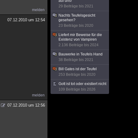
auf uns!
29 Beiträge bis 2021
melden
Nachts Teufelsgesicht
07.12.2010 um 12:54
gesehen?
23 Beiträge bis 2020
Liefert mir Beweise für die
Existenz von Vampiren
2.136 Beiträge bis 2024
Bauwerke in Teufels Hand
38 Beiträge bis 2021
Bill Gates ist der Teufel
253 Beiträge bis 2020
Gott ist tot oder existiert nicht
109 Beiträge bis 2026
melden
07.12.2010 um 12:56