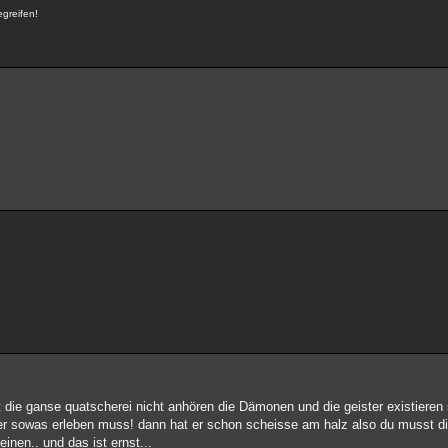
egreifen!
st die ganse quatscherei nicht anhören die Dämonen und die geister existieren 
wer sowas erleben muss! dann hat er schon scheisse am halz also du musst die
inen.. und das ist ernst...