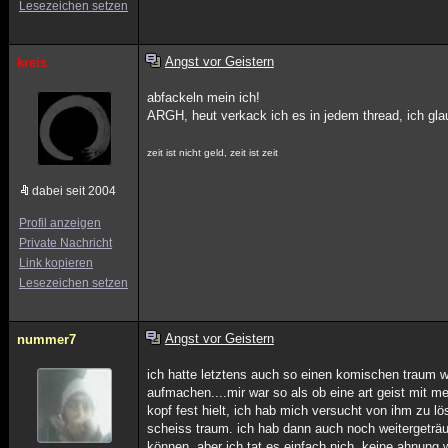
Lesezeichen setzen
Angst vor Geistern
kreis
abfackeln mein ich!
ARGH, heut verkack ich es in jedem thread, ich glau
zeit ist nicht geld, zeit ist zeit
dabei seit 2004
Profil anzeigen
Private Nachricht
Link kopieren
Lesezeichen setzen
Angst vor Geistern
nummer7
ich hatte letztens auch so einen komischen traum w
aufmachen....mir war so als ob eine art geist mit 
kopf fest hielt, ich hab mich versucht von ihm zu lö
scheiss traum. ich hab dann auch noch weitergeträu
können, aber ich tat es einfach nich, keine ahnung