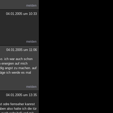
melden
04.01.2005 um 10:33
melden
04.01.2005 um 11:06
 so. ich war auch schon
n energien auf mich
ndig angst zu machen. auf
hläge ich werde es mal
melden
04.01.2005 um 13:35
st odre fernseher kannst
en also hatte ich die tür