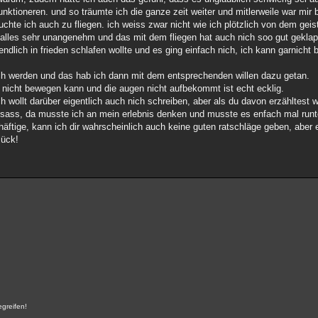
nktioneren. und so träumte ich die ganze zeit weiter und mitlerweile war mir
chte ich auch zu fliegen. ich weiss zwar nicht wie ich plötzlich von dem gei
ar alles sehr unangenehm und das mit dem fliegen hat auch nich soo gut gekla
h endlich in frieden schlafen wollte und es ging einfach nich, ich kann garnicht
ach werden und das hab ich dann mit dem entsprechenden willen dazu getan.
r nicht bewegen kann und die augen nicht aufbekommt ist echt ecklig.
ich wollt darüber eigentlich auch nich schreiben, aber als du davon erzähltes
r sass, da musste ich an mein erlebnis denken und musste es enfach mal runte
häftige, kann ich dir wahrscheinlich auch keine guten ratschläge geben, aber 
lück!
egreifen!