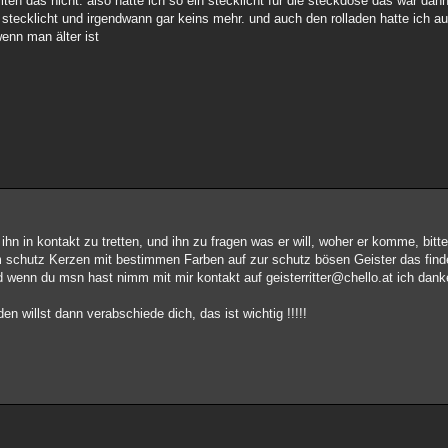
lten das nicht. also hatte ich so ein stecklicht für die steckdose das war dan
 stecklicht und irgendwann gar keins mehr. und auch den rolladen hatte ich 
enn man älter ist
t ihn in kontakt zu tretten, und ihn zu fragen was er will, woher er komme, bitte
 zum schutz Kerzen mit bestimmen Farben auf zur schutz bösen Geister das find
d wenn du msn hast nimm mit mir kontakt auf geisterritter@chello.at ich danke
n willst dann verabschiede dich, das ist wichtig !!!!!