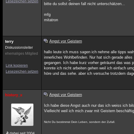
Lesezeichen setzen
bitte du sollst deinen fall nicht unterschätzen...
mfg
mitatron
Angst vor Geistern
terry
Diskussionsleiter
hallo leute ich muss sagen ich nehme alle tipps wah
ehemaliges Mitglied
innerliches Wohlbefinden. Nur hat sich gerade alles
gegangen. Ich habe kurz vorher geträumt das was p
Link kopieren
konnte ich nicht arbeiten gehen weil ich einfach um
Lesezeichen setzen
höre und das sehe. aber ich versuche trotzdem d
Angst vor Geistern
history_x
Ich habe diese Angst auch nur das ich weiss ich bil
Vielleicht weil ich mich zwar mit Geistern beschäft
Nicht Du bestimmst Dein Leben, sondern der Zufall.
dabei seit 2004