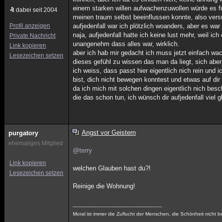
einem starken willen aufwachenzuwollen würde es fu
dabei seit 2004
meinen traum selbst beeinflussen konnte, also versu
Profil anzeigen
aufjedenfall war ich plötzlich woanders, aber es w
naja, aufjedenfall hatte ich keine lust mehr, weil ic
Private Nachricht
unangenehm dass alles war, wirklich.
Link kopieren
aber ich hab mir gedacht ich muss jetzt einfach w
Lesezeichen setzen
dieses gefühl zu wissen das man da liegt, sich abe
ich weiss, dass passt hier eigentlich nich rein und 
bist, dich nicht bewegen konntest und etwas auf di
da ich mich mit solchen dingen eigentlich nich besc
die das schon tun, ich wünsch dir aufjedenfall viel g
Angst vor Geistern
purgatory
ehemaliges Mitglied
@terry
Link kopieren
welchen Glauben hast du?!
Lesezeichen setzen
Reinige die Wohnung!
______________________________
Moral ist immer die Zuflucht der Menschen, die Schönheit nicht b