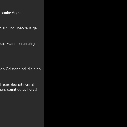
 starke Angst
' auf und überkreuzige
o die Flammen unruhig
ch Geister sind, die sich
 aber das ist normal,
en, damit du aufhörst!