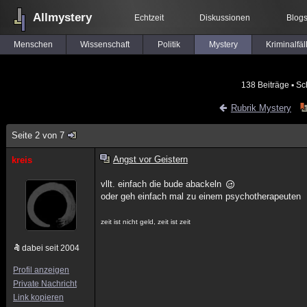
Allmystery
Echtzeit
Diskussionen
Blog
Menschen
Wissenschaft
Politik
Mystery
Kriminalfäl
138 Beiträge
▪ Sc
Rubrik Mystery
Seite 2 von 7
Angst vor Geistern
kreis
vllt. einfach die bude abackeln
oder geh einfach mal zu einem psychotherapeuten
zeit ist nicht geld, zeit ist zeit
dabei seit 2004
Profil anzeigen
Private Nachricht
Link kopieren