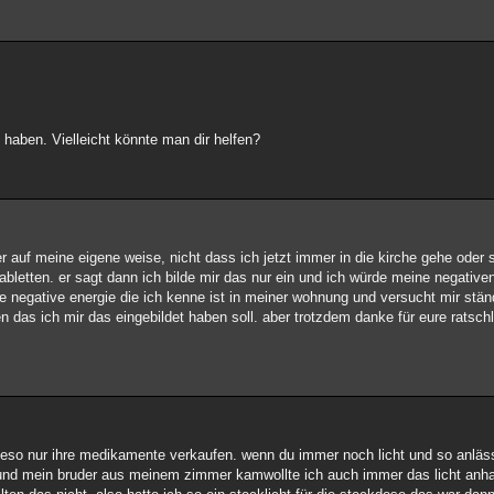
 haben. Vielleicht könnte man dir helfen?
r auf meine eigene weise, nicht dass ich jetzt immer in die kirche gehe oder
tabletten. er sagt dann ich bilde mir das nur ein und ich würde meine negative
ge negative energie die ich kenne ist in meiner wohnung und versucht mir stä
en das ich mir das eingebildet haben soll. aber trotzdem danke für eure ratsc
ieso nur ihre medikamente verkaufen. wenn du immer noch licht und so anläs
 und mein bruder aus meinem zimmer kamwollte ich auch immer das licht anhab