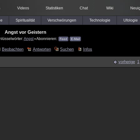
s
Videos
Statistiken
Chat
Wiki
Neuig
le
Spiritualität
Verschwörungen
Technologie
Ufologie
Angst vor Geistern
hlüsselwörter:
Angst
▪ Abonnieren:
Feed
E-Mail
Beobachten
Antworten
Suchen
Infos
vorherige
1