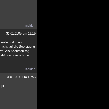
melden
31.01.2005 um 11:19
e Seele und mein
 nicht auf die Beerdigung
aft. Am nächsten tag
 abfinden das ich das
melden
31.01.2005 um 12:56
ppt.