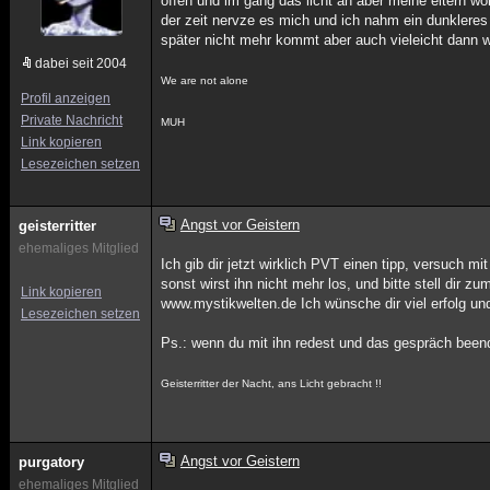
offen und im gang das licht an aber meine eltern wol
der zeit nervze es mich und ich nahm ein dunkleres
später nicht mehr kommt aber auch vieleicht dann w
dabei seit 2004
We are not alone
Profil anzeigen
Private Nachricht
MUH
Link kopieren
Lesezeichen setzen
Angst vor Geistern
geisterritter
ehemaliges Mitglied
Ich gib dir jetzt wirklich PVT einen tipp, versuch mi
sonst wirst ihn nicht mehr los, und bitte stell dir
Link kopieren
www.mystikwelten.de Ich wünsche dir viel erfolg un
Lesezeichen setzen
Ps.: wenn du mit ihn redest und das gespräch beende
Geisterritter der Nacht, ans Licht gebracht !!
Angst vor Geistern
purgatory
ehemaliges Mitglied