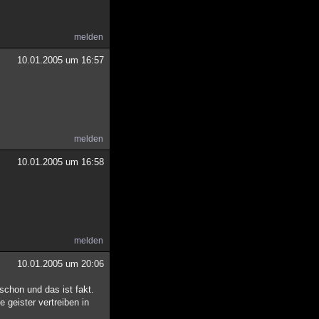
melden
10.01.2005 um 16:57
melden
10.01.2005 um 16:58
melden
10.01.2005 um 20:06
schon und das ist fakt.
 geister vertreiben in