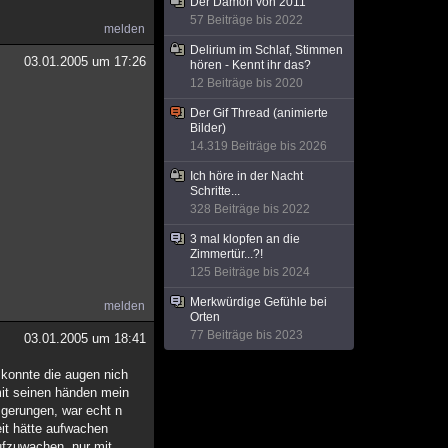
Der Dämon von 2011
57 Beiträge bis 2022
melden
Delirium im Schlaf, Stimmen
03.01.2005 um 17:26
hören - Kennt ihr das?
12 Beiträge bis 2020
Der Gif Thread (animierte
Bilder)
14.319 Beiträge bis 2026
Ich höre in der Nacht
Schritte...
328 Beiträge bis 2022
3 mal klopfen an die
Zimmertür...?!
125 Beiträge bis 2024
Merkwürdige Gefühle bei
melden
Orten
77 Beiträge bis 2023
03.01.2005 um 18:41
 konnte die augen nich
mit seinen händen mein
m gerungen, war echt n
eit hätte aufwachen
ufzuwachen, nur mit