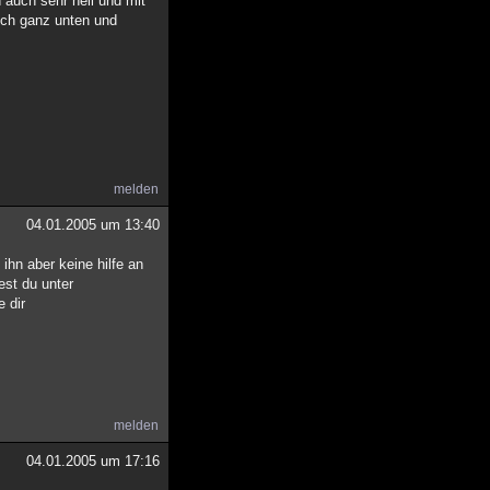
n auch sehr hell und mit
auch ganz unten und
melden
04.01.2005 um 13:40
 ihn aber keine hilfe an
est du unter
 dir
melden
04.01.2005 um 17:16