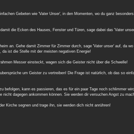
 einfachen Gebeten wie 'Vater Unser', in den Momenten, wo du ganz besonders
 damit die Ecken des Hauses, Fenster und Türen, sage dabei das 'Vater unser
aheim an. Gehe damit Zimmer für Zimmer durch, sage 'Vater unser' auf, da w
, da ist die Stelle mit der meisten negativen Energie!
hmen Messer einsteckt, wagen sich die Geister nicht über die Schwelle!
ubersprüche um Geister zu vertreiben! Die Frage ist natürlich, ob das so einfa
 befolgen, kann es passieren, das es für ein paar Tage noch schlimmer wird,
d sie nicht dagegen ankommen können. Sie werden dir versuchen Angst zu mach
der Kirche segnen und trage ihn, sie werden dich nicht anrühren!