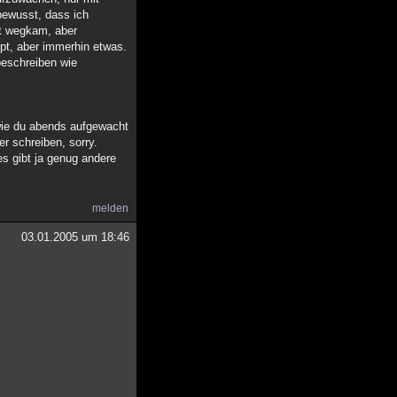
 bewusst, dass ich
st wegkam, aber
ppt, aber immerhin etwas.
 beschreiben wie
t wie du abends aufgewacht
r schreiben, sorry.
es gibt ja genug andere
melden
03.01.2005 um 18:46