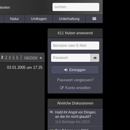
keiten
Natur
Umfragen
Unterhaltung
6
1
1
Nutzer anwesend
2
3
4
5
6
7
nächste
03.01.2005 um 17:25
Einloggen
Passwort vergessen?
Konto erstellen
Ähnliche Diskussionen
Habt ihr Angst vor Dingen,
an die ihr nicht glaubt?
116 Beiträge bis 2023