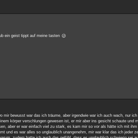
b ein geist tippt auf meine tasten
o mir bewusst war das ich träume, aber irgendwie war ich auch wach, nur ich
meinem körper verschlungen gewesen ist, er mir aber ins gesicht schaute und 
sen, aber er war einfach viel zu stark, es kam mir so vor als hätte ich mit ih
mt und es war alles so unglaublich unangenehm, mir war klar das ich jeder z
 warum, zudem hatte ich auch das gefühl, dass es unglaublich schwierig sei a