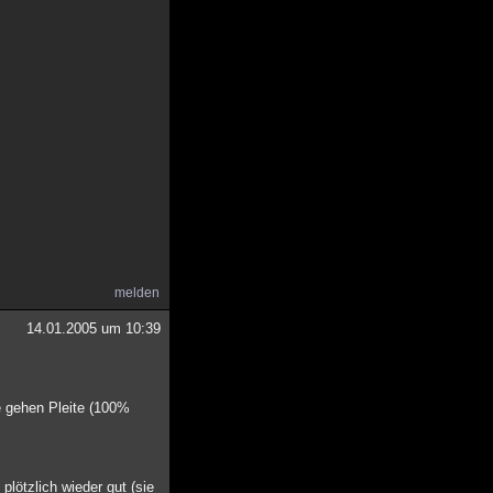
melden
14.01.2005 um 10:39
e gehen Pleite (100%
plötzlich wieder gut (sie