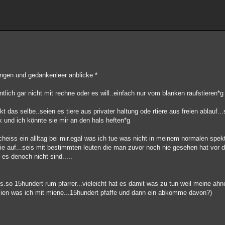
ngen und gedankenleer anblicke *
tlich gar nicht mit rechne oder es will..einfach nur vom blanken raufstieren*g
 das selbe..seien es tiere aus privater haltung ode rtiere aus freien ablauf...
ck und ich könnte sie mir an den hals heften*g
heiss ein allltag bei mir.egal was ich tue was nicht in meinem normalen spek
e auf...seis mit bestimmten leuten die man zuvor noch nie gesehen hat vor d
es denoch nicht sind.....
s.so 15hundert rum pfarrer...vieleicht hat es damit was zu tun weil meine ah
sien was ich mit miene...15hundert pfaffe und dann ein abkomme davon?)