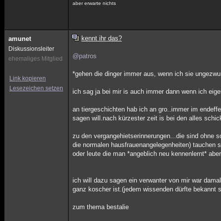
aber erwarte nichts
kennt ihr das?
amunet
Diskussionsleiter
@patros
ehemaliges Mitglied
*gehen die dinger immer aus, wenn ich sie ungezwu
Link kopieren
Lesezeichen setzen
ich sag ja bei mir is auch immer dann wenn ich eigen
an tiergeschichten hab ich an gro..immer im endeffekt
sagen will.nach kürzester zeit is bei den alles schi
zu den vergangehietserinnerungen...die sind ohne sc
die normalen hausfrauenangelegenheiten) tauchen si
oder leute die man *angeblich neu kennenlernt* aber 
ich will dazu sagen ein verwanter von mir war damal
ganz koscher ist.(jedem wissenden dürfte bekannt 
zum thema bestalie