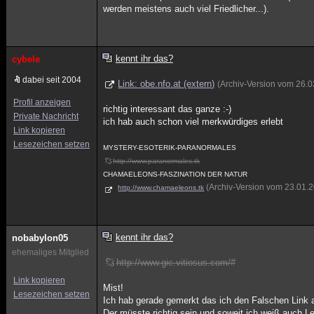
werden meistens auch viel Friedlicher...).
kennt ihr das?
cybele
dabei seit 2004
Link: obe.nfo.at (extern)
(Archiv-Version vom 26.
Profil anzeigen
richtig interessant das ganze :-)
Private Nachricht
ich hab auch schon viel merkwürdiges erlebt
Link kopieren
Lesezeichen setzen
MYSTERY-ESOTERIK-PARANORMALES
http://www.paranormales.tk
CHAMAELEONS-FASZINATION DER NATUR
(Archiv-Version vom 23.01.
http://www.chamaeleons.tk
kennt ihr das?
nobabylon05
ehemaliges Mitglied
http://www.gic.vitiosus.com/#
Link kopieren
Mist!
Lesezeichen setzen
Ich hab gerade gemerkt das ich den Falschen Link
Der müsste richtig sein und soweit ich weiß auch L