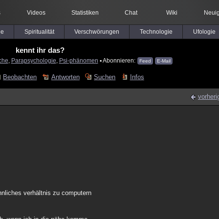
s
Videos
Statistiken
Chat
Wiki
Neuig
le
Spiritualität
Verschwörungen
Technologie
Ufologie
kennt ihr das?
che
,
Parapsychologie
,
Psi-phänomen
▪ Abonnieren:
Feed
E-Mail
Beobachten
Antworten
Suchen
Infos
vorheri
hnliches verhältnis zu computern