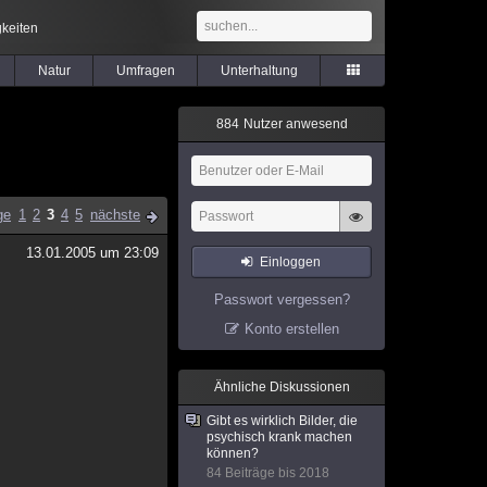
keiten
Natur
Umfragen
Unterhaltung
8
8
4
Nutzer anwesend
ge
1
2
3
4
5
nächste
13.01.2005 um 23:09
Einloggen
Passwort vergessen?
Konto erstellen
Ähnliche Diskussionen
Gibt es wirklich Bilder, die
psychisch krank machen
können?
84 Beiträge bis 2018