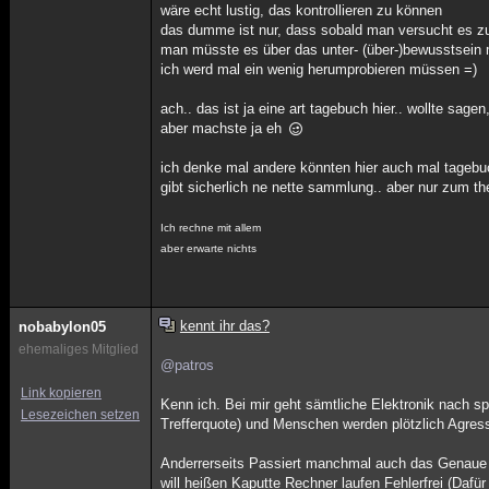
wäre echt lustig, das kontrollieren zu können
das dumme ist nur, dass sobald man versucht es zu 
man müsste es über das unter- (über-)bewusstsein
ich werd mal ein wenig herumprobieren müssen =)
ach.. das ist ja eine art tagebuch hier.. wollte sag
aber machste ja eh
ich denke mal andere könnten hier auch mal tageb
gibt sicherlich ne nette sammlung.. aber nur zum t
Ich rechne mit allem
aber erwarte nichts
kennt ihr das?
nobabylon05
ehemaliges Mitglied
@patros
Link kopieren
Kenn ich. Bei mir geht sämtliche Elektronik nach 
Lesezeichen setzen
Trefferquote) und Menschen werden plötzlich Agress
Anderrerseits Passiert manchmal auch das Genaue 
will heißen Kaputte Rechner laufen Fehlerfrei (Dafü