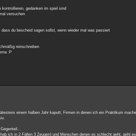
kontrollieren, gedanken im spiel sind
 mal versuchen
en, dass du bescheid sagen sollst, wenn wieder mal was passiert
uchmäßig reinschreiben
hema :P
spätestens einem halben Jahr kaputt, Firmen in denen ich ein Praktikum mach
iv.
Gegenteil...
r hab ich in 2 Fällen 3 Zeugen) und Menschen denen es schlecht geht, geht es 