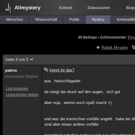
Allmystery
Echtzeit
Diskussionen
Blog
Menschen
Wissenschaft
Politik
Mystery
Kriminalfäl
89 Beiträge
▪ Schlüsselwörter:
Psy
Rubrik Mystery
Seite 3 von 5
kennt ihr das?
patros
ehemaliges Mitglied
aua.. halsschlagader
Link kopieren
da steigt der druck auf den augen.. nich gut
Lesezeichen setzen
aber nuja.. wenns euch spaß macht =)
und was die komischen vorfälle angeht.. habe ein ä
sind aber etwas andere vorfälle