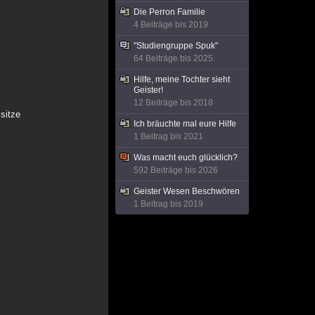
Die Perron Familie
4 Beiträge bis 2019
"Studiengruppe Spuk"
64 Beiträge bis 2025
Hilfe, meine Tochter sieht
Geister!
12 Beiträge bis 2018
 sitze
Ich bräuchte mal eure Hilfe
1 Beitrag bis 2021
Was macht euch glücklich?
592 Beiträge bis 2026
Geister Wesen Beschwören
1 Beitrag bis 2019