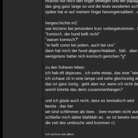
musste nur noch den finger bewegen und der papagei
das ging ganz lange so und die leute wunderten sic
später hat er auf meinem finger herumgeknabbert.. e
tiergeschichte nr2
war letztens bei jemandem kurz vorbeigekommen.. bi
"komisch..der hund bellt nicht"
"warum komisch?"
"er bellt sonst bei jedem, auch bei uns"
dann hat mich der hund abgeschlabbert.. bäh.. aber 
wenigstens hatter nich komisch gerochen *g*
zu den früheren leben:
ich hab oft dejavues.. ich sehe etwas, das eine "wi
ich schaue zb in eine lampe und sehe gleichzeitig 
das ist ganz lustig.. geht aber nur, wenn ich nicht d
womit könnte das denn zusammenhängen?
und ich glaub auch nicht, dass es bestialisch wird
bestia - das tier
wir sind schlimmer als tiere... tiere morden nicht aus
schließe mich daher blahblah an.. es ist bereits bes
die zeit des umbruchs wird kommen =)
Ich rechne mit allem