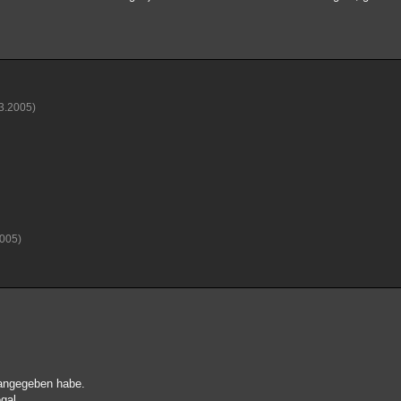
03.2005)
2005)
 angegeben habe.
egal