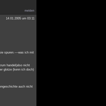
melden
14.01.2005 um 03:11
sie spuren.----was ich mit
trum handel(also nicht
er glotze (kenn ich doch)
nengeschichte auch nicht