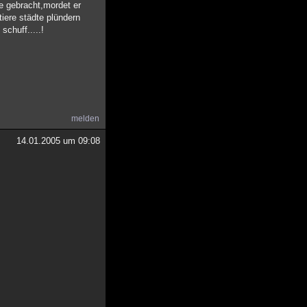
le gebracht,mordet er
tiere städte plündern
schuff.....!
melden
14.01.2005 um 09:08