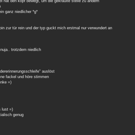
 hat den kopf bewegt, um die gekraulte stelle zu ändern
h
in ganz niedlicher *g*
n zur tür rein und der typ guckt mich erstmal nur verwundert an
nuja.. trotzdem niedlich
edererinnerungsschleife" auslöst
eine fackel und höre stimmen
enke =)
 lust =)
tialisch genug