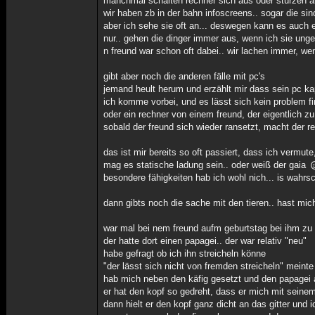
manchmal schalten rechner sich aus oder stürzen 
wir haben zb in der bahn infoscreens.. sogar die si
aber ich sehe sie oft an... deswegen kann es auch ei
nur.. gehen die dinger immer aus, wenn ich sie un
n freund war schon oft dabei.. wir lachen immer, we
gibt aber noch die anderen fälle mit pc's
jemand heult herum und erzählt mir dass sein pc kap
ich komme vorbei, und es lässt sich kein problem f
oder ein rechner von einem freund, der eigentlich z
sobald der freund sich wieder ransetzt, macht der re
das ist mir bereits so oft passiert, dass ich verm
mag es statische ladung sein.. oder weiß der gaia
besondere fähigkeiten hab ich wohl nich... is wahrs
dann gibts noch die sache mit den tieren.. hast mich
war mal bei nem freund aufm geburtstag bei ihm zu
der hatte dort einen papagei.. der war relativ "neu"
habe gefragt ob ich ihn streicheln könne
"der lässt sich nicht von fremden streicheln" meinte
hab mich neben den käfig gesetzt und den papagei 
er hat den kopf so gedreht, dass er mich mit sein
dann hielt er den kopf ganz dicht an das gitter und 