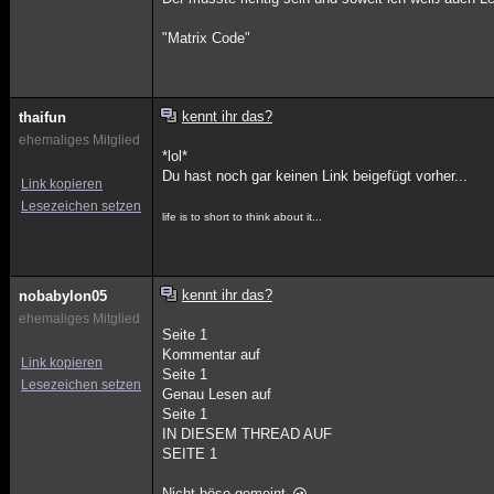
"Matrix Code"
kennt ihr das?
thaifun
ehemaliges Mitglied
*lol*
Du hast noch gar keinen Link beigefügt vorher...
Link kopieren
Lesezeichen setzen
life is to short to think about it...
kennt ihr das?
nobabylon05
ehemaliges Mitglied
Seite 1
Kommentar auf
Link kopieren
Seite 1
Lesezeichen setzen
Genau Lesen auf
Seite 1
IN DIESEM THREAD AUF
SEITE 1
Nicht böse gemeint