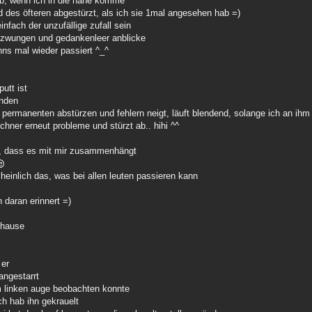
ab, wenn ich in die nähe komme
nd des öfteren abgestürzt, als ich sie 1mal angesehen hab =)
nfach der unzufällige zufall sein
gezwungen und gedankenleer anblicke
nns mal wieder passiert ^_^
utt ist
inden
u permanenten abstürzen und fehlern neigt, läuft blendend, solange ich an ihm
chner erneut probleme und stürzt ab.. hihi ^^
ute, dass es mit mir zusammenhängt
cheinlich das, was bei allen leuten passieren kann
 daran erinnert =)
 hause
 er
angestarrt
em linken auge beobachten konnte
ich hab ihn gekrauelt