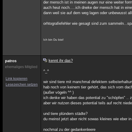
der mensch ist in meinen augen nur eine weiter form
auch heut noch.....ich dneke der mensch hat in einem
dann weil sie auf dem weg lagen oder unbewusst alle
orhtografiefehler wie gesagt sind zum sammeln...spä
Ich bin Du bist!
kennt ihr das?
patros
ehemaliges Mitglied
^_^
Link kopieren
wir sind tiere mit manchmal defektem selbsterhaltun
Lesezeichen setzen
hab noch von keinem tier gehört, das sich vom dach
(außer vögeln ^^ )
ich denke wir haben das potential zu "schöpfen" .. 
aber wir nutzen dieses potential teils auf recht niede
und tiere plündern städte?
du meinst jetzt aber nicht sowas kleines wie eber in
nochmal zu der gedankenleere