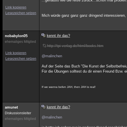
...genauso wie die reise zurück...schon mal probiert
Link kopieren
Lesezeichen setzen
Mich würde ganz ganz ganz dringend interessieren, 
kennt ihr das?
nobabylon05
ehemaliges Mitglied
http://tpi-verlag.de/html/books.htm
Link kopieren
@malinchen
Lesezeichen setzen
Auf der Seite das Buch "Die Kunst der Selbstbefrei
Für die Übungen solltest du dir einen Freund Bzw. e
If we wanna belivn JAH, then JAH is real!
kennt ihr das?
amunet
Diskussionsleiter
@malinchen
ehemaliges Mitglied