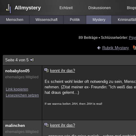
Allmystery
Echtzeit
Diskussionen
Blog
Menschen
Wissenschaft
Politik
Mystery
Kriminalfäl
89 Beiträge
▪ Schlüsselwörter:
Psy
Rubrik Mystery
Seite 4 von 5
kennt ihr das?
nobabylon05
ehemaliges Mitglied
Es scheint wohl leider oft notwendig zu sein, Mensc
nehmen. (Zitat meiner ex- Freundin: "Ich weiß das er
Link kopieren
hat draus gelernt...)
Lesezeichen setzen
If we wanna belivn JAH, then JAH is real!
kennt ihr das?
malinchen
ehemaliges Mitglied