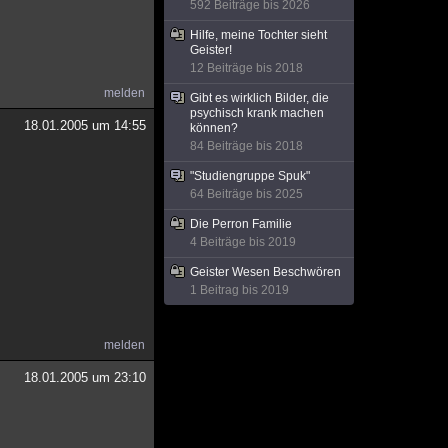
592 Beiträge bis 2026
Hilfe, meine Tochter sieht
Geister!
12 Beiträge bis 2018
melden
Gibt es wirklich Bilder, die
psychisch krank machen
18.01.2005 um 14:55
können?
84 Beiträge bis 2018
"Studiengruppe Spuk"
64 Beiträge bis 2025
Die Perron Familie
4 Beiträge bis 2019
Geister Wesen Beschwören
1 Beitrag bis 2019
melden
18.01.2005 um 23:10