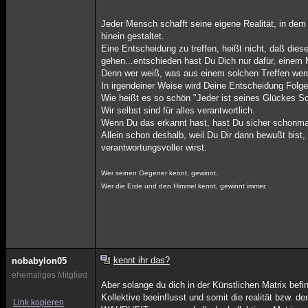
Jeder Mensch schafft seine eigene Realität, in dem S
hinein gestaltet.
Eine Entscheidung zu treffen, heißt nicht, daß die
gehen...entschieden hast Du Dich nur dafür, einem 
Denn wer weiß, was aus einem solchen Treffen werde
In irgendeiner Weise wird Deine Entscheidung Folg
Wie heißt es so schön "Jeder ist seines Glückes Sch
Wir selbst sind für alles verantwortlich.
Wenn Du das erkannt hast, hast Du sicher schonmal 
Allein schon deshalb, weil Du Dir dann bewußt bist,
verantwortungsvoller wirst.
Wer seinen Gegener kennt, gewinnt.
Wer die Erde und den Himmel kennt, gewinnt immer.
kennt ihr das?
nobabylon05
ehemaliges Mitglied
Aber solange du dich in der Künstlichen Matrix bef
Kollektive beeinflusst und somit die realität bzw. 
Link kopieren