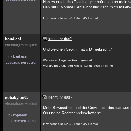
Hab es durch das Training geschaft mich an mein v
Hab nur 6 Monate Gebraucht und kann mich mitlerwei
If we wanna belivn JAH, then JAH is real!
kennt ihr das?
boudica1
ehemaliges Mitglied
Und welchen Gewinn hat´s Dir gebracht?
Link kopieren
Wer seinen Gegener kennt, gewinnt.
Lesezeichen setzen
Wer die Erde und den Himmel kennt, gewinnt immer.
kennt ihr das?
nobabylon05
ehemaliges Mitglied
Mehr Bewusstheit und die Gewissheit das das was un
Oh und ne Rechtschreibschwäche.
Link kopieren
Lesezeichen setzen
If we wanna belivn JAH, then JAH is real!