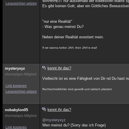
WAHRHEIT nur ausserhalb der kollektiven Matrix spr
Lesezeichen setzen
Es gibt keinen Gott, aber ein Göttliches Bewussts
"nur eine Realität"
- Was genau meinst Du?
Neben deiner Realität exestiert mein.
If we wanna belivn JAH, then JAH is real!
kennt ihr das?
mysteryxyz
ehemaliges Mitglied
Vielleicht ist es eine Fähigkeit von Dir nd Du hast 
Link kopieren
Rechtschreibfehler sind gewollt und taktisch platziert.
Lesezeichen setzen
kennt ihr das?
nobabylon05
ehemaliges Mitglied
@mysteryxyz
Wen meinst du? (Sorry das ich Frage)
Link kopieren