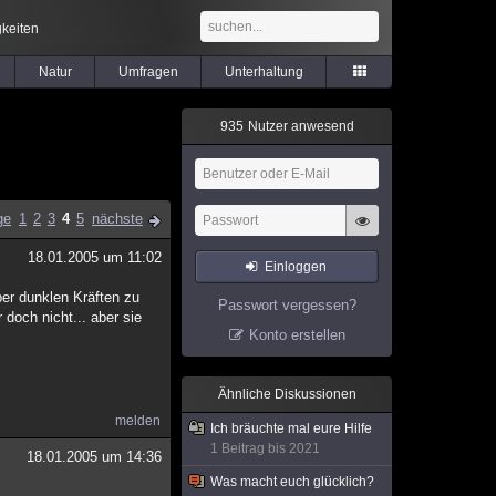
keiten
Natur
Umfragen
Unterhaltung
9
3
5
Nutzer anwesend
ge
1
2
3
4
5
nächste
18.01.2005 um 11:02
Einloggen
ber dunklen Kräften zu
Passwort vergessen?
 doch nicht... aber sie
Konto erstellen
Ähnliche Diskussionen
melden
Ich bräuchte mal eure Hilfe
1 Beitrag bis 2021
18.01.2005 um 14:36
Was macht euch glücklich?