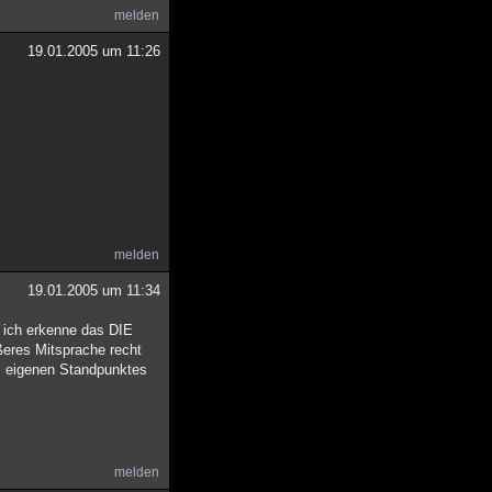
melden
19.01.2005 um 11:26
melden
19.01.2005 um 11:34
n ich erkenne das DIE
ßeres Mitsprache recht
es eigenen Standpunktes
melden