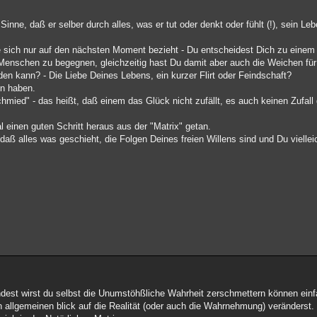
inne, daß er selber durch alles, was er tut oder denkt oder fühlt (!), sein Leb
se sich nur auf den nächsten Moment bezieht - Du entscheidest Dich zu einem
Menschen zu begegnen, gleichzeitig hast Du damit aber auch die Weichen für v
n kann? - Die Liebe Deines Lebens, ein kurzer Flirt oder Feindschaft?
en haben.
mied" - das heißt, daß einem das Glück nicht zufällt, es auch keinen Zufall 
einen guten Schritt heraus aus der "Matrix" getan.
 daß alles was geschieht, die Folgen Deines freien Willens sind und Du viellei
indest wirst du selbst die Unumstöhßliche Wahrheit zerschmettern können ein
den allgemeinen blick auf die Realität (oder auch die Wahrnehmung) veränderst.