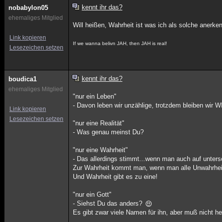
kennt ihr das?
nobabylon05
ehemaliges Mitglied
Will heißen, Wahrheit ist was ich als solche anerke
Link kopieren
If we wanna belivn JAH, then JAH is real!
Lesezeichen setzen
kennt ihr das?
boudica1
ehemaliges Mitglied
"nur ein Leben"
- Davon leben wir unzählige, trotzdem bleiben wir WI
Link kopieren
Lesezeichen setzen
"nur eine Realität"
- Was genau meinst Du?
"nur eine Wahrheit"
- Das allerdings stimmt...wenn man auch auf unter
Zur Wahrheit kommt man, wenn man alle Unwahrheit
Und Wahrheit gibt es zu eine!
"nur ein Gott"
- Siehst Du das anders?
Es gibt zwar viele Namen für ihn, aber muß nicht h