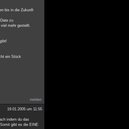
en bis in die Zukunft
 Date zu
iel mehr gestellt.
gibt!
cht ein Stück
melden
19.01.2005 um 11:55
fach indem du das
 Somit gibt es die EINE