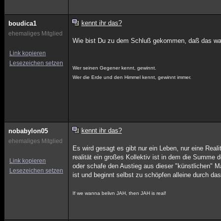
kennt ihr das?
boudica1
ehemaliges Mitglied
Wie bist Du zu dem Schluß gekommen, daß das was 
Link kopieren
Lesezeichen setzen
Wer seinen Gegener kennt, gewinnt.
Wer die Erde und den Himmel kennt, gewinnt immer.
kennt ihr das?
nobabylon05
ehemaliges Mitglied
Es wird gesagt es gibt nur ein Leben, nur eine Real
realität ein großes Kollektiv ist in dem die Summe
Link kopieren
oder schafe den Austieg aus dieser "künstlichen" M
Lesezeichen setzen
ist und beginnt selbst zu schöpfen alleine durch da
If we wanna belivn JAH, then JAH is real!