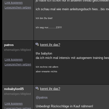
jo hatte ich schon nur in anderen thread geschriebe
Link kopieren
Lesezeichen setzen
ich schau mal wie mein anleitungsbuch hies...bis m
Ich bin Du bist!
ich sag nur...........23!!!!
kennt ihr das?
patros
ehemaliges Mitglied
thx babylon
da ich mich mal intensiv mit autogenem training bes
Link kopieren
Lesezeichen setzen
Ich rechne mit allem
aber erwarte nichts
kennt ihr das?
nobabylon05
ehemaliges Mitglied
@patros
Link kopieren
Unbedingt Rückschläge in Kauf nähmen!
Lesezeichen setzen