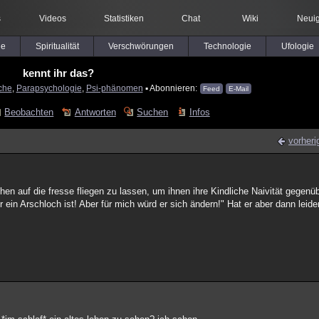
s
Videos
Statistiken
Chat
Wiki
Neuig
le
Spiritualität
Verschwörungen
Technologie
Ufologie
kennt ihr das?
che
,
Parapsychologie
,
Psi-phänomen
▪ Abonnieren:
Feed
E-Mail
Beobachten
Antworten
Suchen
Infos
vorheri
hen auf die fresse fliegen zu lassen, um ihnen ihre Kindliche Naivität gegenü
 ein Arschloch ist! Aber für mich würd er sich ändern!" Hat er aber dann leider