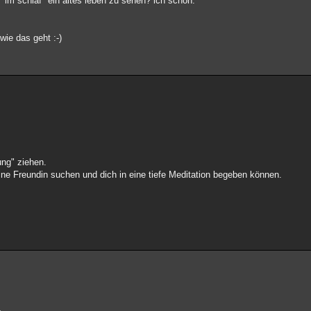
 *im schlaf* ein altes leben zu sehen? ich schon.
wie das geht :-)
ung" ziehen.
ine Freundin suchen und dich in eine tiefe Meditation begeben können.