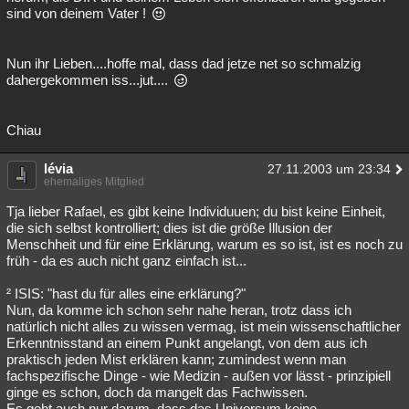
sind von deinem Vater !
Nun ihr Lieben....hoffe mal, dass dad jetze net so schmalzig
dahergekommen iss...jut....
Chiau
lévia
27.11.2003 um 23:34
ehemaliges Mitglied
Tja lieber Rafael, es gibt keine Individuuen; du bist keine Einheit,
die sich selbst kontrolliert; dies ist die größe Illusion der
Menschheit und für eine Erklärung, warum es so ist, ist es noch zu
früh - da es auch nicht ganz einfach ist...
² ISIS: "hast du für alles eine erklärung?"
Nun, da komme ich schon sehr nahe heran, trotz dass ich
natürlich nicht alles zu wissen vermag, ist mein wissenschaftlicher
Erkenntnisstand an einem Punkt angelangt, von dem aus ich
praktisch jeden Mist erklären kann; zumindest wenn man
fachspezifische Dinge - wie Medizin - außen vor lässt - prinzipiell
ginge es schon, doch da mangelt das Fachwissen.
Es geht auch nur darum, dass das Universum keine