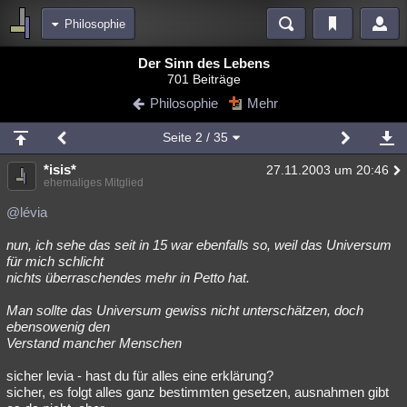
Philosophie
Bereiche
Der Sinn des Lebens
701 Beiträge
Echtzeit
Diskussionen
Blogs
Videos
Statistiken
Philosophie
Mehr
Chat
Wiki
Neuigkeiten
2
Seite
2
/ 35
meine Rubriken
*isis*
27.11.2003 um 20:46
Menschen
Wissenschaft
Politik
Mystery
Kriminalfälle
ehemaliges Mitglied
Spiritualität
Verschwörungen
Technologie
Ufologie
@lévia
nun, ich sehe das seit in 15 war ebenfalls so, weil das Universum
Natur
Umfragen
Unterhaltung
für mich schlicht
weitere Rubriken
nichts überraschendes mehr in Petto hat.
Philosophie
Träume
Orte
Esoterik
Literatur
Man sollte das Universum gewiss nicht unterschätzen, doch
ebensowenig den
Astronomie
Helpdesk
Gruppen
Gaming
Filme
Verstand mancher Menschen
Musik
Clash
Verbesserungen
Allmystery
English
sicher levia - hast du für alles eine erklärung?
sicher, es folgt alles ganz bestimmten gesetzen, ausnahmen gibt
Übersichten