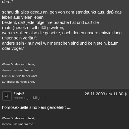
dreht!
schau dir alles genau an, geh von dem standpunkt aus, daß das
leben aus vielen leben
besteht, daß jede folge ihre ursache hat und daß die
(natur)gesetze selbsttätig wirken,
warum sollten also die gesetze, nach denen unsere entwicklung
unser sein verläuft
anders sein - nur weil wir menschen sind und kein stein, baum
oder vogel?
Wenn Du das nicht hast,
dieses Stirb und Werde,
bist Du nur ein trüber Gast
auf dieser dunklen Erde.
*isis*
28.11.2003 um 11:30
ehemaliges Mitglied
homosexuelle sind kein gendefekt ....
Wenn Du das nicht hast,
dieses Stirb und Werde,