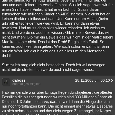
das so siehst. Ich seh das anders. Jedenfalls kann nur der, der
uns und das Universum erschaffen hat. Wirklich sagen was wir für
einen Sinn haben. Vieleicht hat er einfach nur Spass daran
zuzusehen wie millionen Kinder an AIDS sterben. Vieleicht hat er
keinen direkten einfluss auf das. Und Kann nur am Anfang(beim
urknall) entscheiden wie was wird. Er kann nur dann etwas
bewirken. Und muss dann alles wieder reloaden. Ich weiss es
nicht. Und werde es auch nie wissen. Gib mir ein Beweis das wir
nicht träumen! Gib mir ein Beweis das wir nicht in der Matrix leben!
Man kann aber nicht. Das ist das Prob! Es gibt kein Zufall! So
kann es auch kein Sinn geben. Wie auch schon erwähnt ist Sinn
nur ein Wort. Ich glaub nicht das sich alles um den Menschen
dreht!
Stimmt ich mag dich nicht besonders. Doch ich will deswegen
nicht mit dir streiten. Ich werde auch nicht sagen wieso.
daboss
28.11.2003 um 00:10
ehemaliges Mitglied
Hab mir gerade was über Eintagsfliegen durchgelesen, die ältesten
Fossilien die bissher gefunden wurden sind 300 Millionen Jahre alt.
Die sind 1-3 Jahre ne Larve, daraus wird dann die Fliege die sich
nur noch fortpflanzen kann. Die nicht einmal mehr etwas Essbares
zu sich nehmen kann und das nicht wegen Zeitmangel, ihr Körper