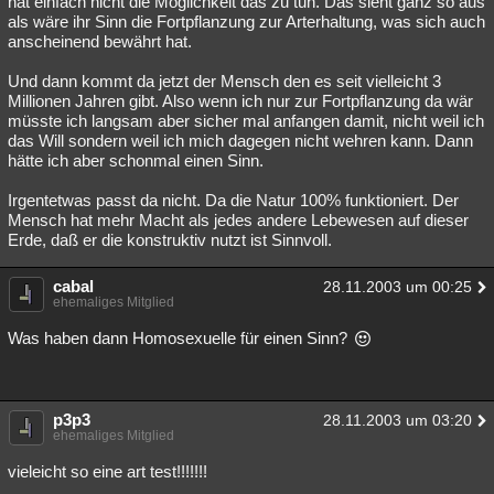
hat einfach nicht die Möglichkeit das zu tun. Das sieht ganz so aus
als wäre ihr Sinn die Fortpflanzung zur Arterhaltung, was sich auch
anscheinend bewährt hat.
Und dann kommt da jetzt der Mensch den es seit vielleicht 3
Millionen Jahren gibt. Also wenn ich nur zur Fortpflanzung da wär
müsste ich langsam aber sicher mal anfangen damit, nicht weil ich
das Will sondern weil ich mich dagegen nicht wehren kann. Dann
hätte ich aber schonmal einen Sinn.
Irgentetwas passt da nicht. Da die Natur 100% funktioniert. Der
Mensch hat mehr Macht als jedes andere Lebewesen auf dieser
Erde, daß er die konstruktiv nutzt ist Sinnvoll.
cabal
28.11.2003 um 00:25
ehemaliges Mitglied
Was haben dann Homosexuelle für einen Sinn?
p3p3
28.11.2003 um 03:20
ehemaliges Mitglied
vieleicht so eine art test!!!!!!!