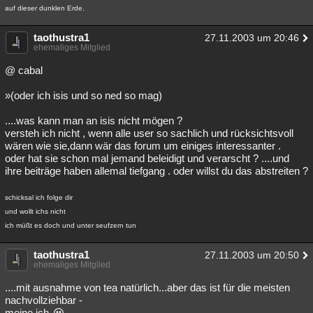
auf dieser dunklen Erde.
taothustra1
27.11.2003 um 20:46
ehemaliges Mitglied
@ cabal
»(oder ich isis und so ned so mag)
....was kann man an isis nicht mögen ?
versteh ich nicht , wenn alle user so sachlich und rücksichtsvoll
wären wie sie,dann wär das forum um einiges interessanter .
oder hat sie schon mal jemand beleidigt und verarscht ? ....und
ihre beiträge haben allemal tiefgang . oder willst du das abstreiten ?
schicksal ich folge dir
und wollt ichs nicht
ich müßt es doch und unter seufzern tun
taothustra1
27.11.2003 um 20:50
ehemaliges Mitglied
....mit ausnahme von tea natürlich...aber das ist für die meisten
nachvollziehbar -
meine ich