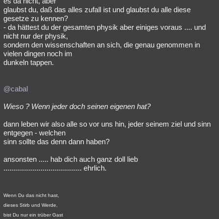
es da nicht, aber
glaubst du, daß das alles zufall ist und glaubst du alle diese
Besucht
Teilgenommen
Alle
Neue
Geschlossen
gesetze zu kennen?
- da hättest du der gesamten physik aber einiges voraus .... und
Lesenswert
Schlüsselwörter
nicht nur der physik,
sondern den wissenschaften an sich, die genau genommen in
vielen dingen noch im
dunkeln tappen.
@cabal
Wieso ? Wenn jeder doch seinen eigenen hat?
dann leben wir also alle so vor uns hin, jeder seinem ziel und sinn
entgegen - welchen
sinn sollte das denn dann haben?
ansonsten ..... hab dich auch ganz doll lieb
........................................ ehrlich.
Wenn Du das nicht hast,
dieses Stirb und Werde,
bist Du nur ein trüber Gast