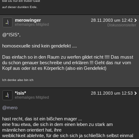
bist Du nur ein trüber Gast
auf dieser dunklen Erde.
merowinger
28.11.2003 um 12:42
ehemaliges Mitglied
Diskussionsleiter
@*ISIS*,
homosexuelle sind kein gendefekt ....
Das einfach so in den Raum zu werfen gildet nicht !!!! Das musst
du schon genauer beschreibe und erklären !!! Geht das nur vom
Kopf aus oder ist es Körperlich (also ein Gendefekt)
Ich denke also bin ich
*isis*
28.11.2003 um 12:53
ehemaliges Mitglied
@mero
hast recht, das ist ein bißchen mager ...
eine frau etwa, die sich in dem einen leben zu stark am
männlichen orientiert hat, ihre
weiblichkeit ablehnte, für die sich sich ja schließlich selbst einmal