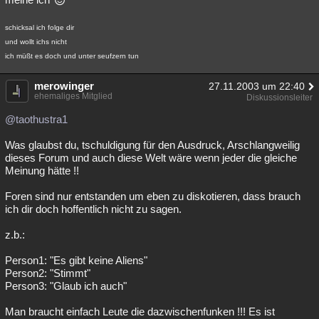
schicksal ich folge dir
und wollt ichs nicht
ich müßt es doch und unter seufzern tun
merowinger
27.11.2003 um 22:40
ehemaliges Mitglied
Diskussionsleiter
@taothustra1
Was glaubst du, tschuldigung für den Ausdruck, Arschlangweilig
dieses Forum und auch diese Welt wäre wenn jeder die gleiche
Meinung hätte !!
Foren sind nur entstanden um eben zu diskotieren, dass brauch
ich dir doch hoffentlich nicht zu sagen.
z.b.:
Person1: "Es gibt keine Aliens"
Person2: "Stimmt"
Person3: "Glaub ich auch"
Man braucht einfach Leute die dazwischenfunken !!! Es ist