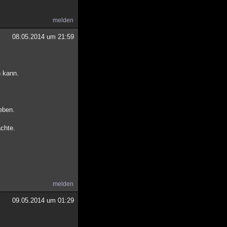
melden
08.05.2014 um 21:59
n kann.
eben.
achte.
melden
09.05.2014 um 01:29