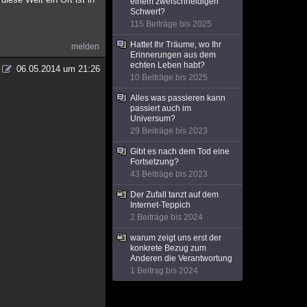
einem zweischneidigen
Schwert?
115 Beiträge bis 2025
Hattet Ihr Träume, wo Ihr
melden
Erinnerungen aus dem
echten Leben habt?
06.05.2014 um 21:26
10 Beiträge bis 2025
Alles was passieren kann
passiert auch im
Universum?
29 Beiträge bis 2023
Gibt es nach dem Tod eine
Fortsetzung?
43 Beiträge bis 2023
Der Zufall tanzt auf dem
Internet-Teppich
2 Beiträge bis 2024
warum zeigt uns erst der
konkrete Bezug zum
Anderen die Verantwortung
1 Beitrag bis 2024