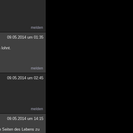
melden
09.05.2014 um 01:35
 lohnt.
melden
09.05.2014 um 02:45
melden
09.05.2014 um 14:15
en Seiten des Lebens zu