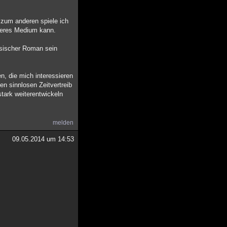
 zum anderen spiele ich
nderes Medium kann.
assischer Roman sein
n, die mich interessieren
n sinnlosen Zeitvertreib
stark weiterentwickeln
melden
09.05.2014 um 14:53