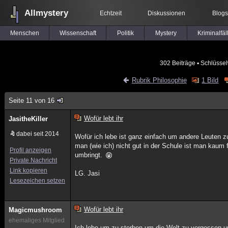
Allmystery
Echtzeit
Diskussionen
Blogs
Menschen
Wissenschaft
Politik
Mystery
Kriminalfäl
302 Beiträge
▪ Schlüssel
Rubrik Philosophie
1 Bild
Seite 11 von 16
Wofür lebt ihr
JasitheKiller
dabei seit 2014
Wofür ich lebe ist ganz einfach um andere Leuten
man (wie ich) nicht gut in der Schule ist man kaum f
Profil anzeigen
umbringt.
Private Nachricht
Link kopieren
LG. Jasi
Lesezeichen setzen
Wofür lebt ihr
Magicmushroom
ehemaliges Mitglied
Ich lebe um zu sterben um die Welt zu vergessen und 