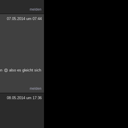
melden
07.05.2014 um 07:44
tun
also es gleicht sich
melden
08.05.2014 um 17:36