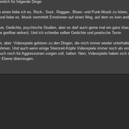
inlich für folgende Dinge:
um einen liebe ich es, Rock-, Soul-, Raggae-, Blues- und Punk-Musik zu hören,
e und liebe es. Musik vermittelt Emotionen auf einen Weg, auf dem es kein a
Poesie, Gedichte, psychische Studien, aber es darf auch gerne mal ein ganz kl
e greifbar wirken). Und ich schreibe selber Gedichte und poetische Texte.
n, aber: Videospiele gehören zu den Dingen, die mich immer wieder unterhalte
nehmen. Und auch wenn einige Steinzeit-Köpfe Videospiele immer noch als eine
uch noch für Aggressionen sorgen soll, halten: Nein, Videospiele haben sich 
er Ebene überzeugen.