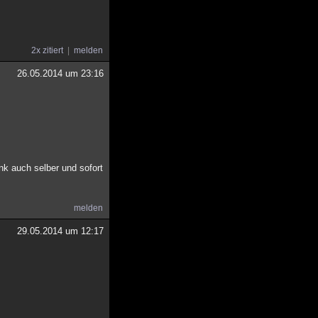
2x zitiert
melden
26.05.2014 um 23:16
k auch selber und sofort
melden
29.05.2014 um 12:17