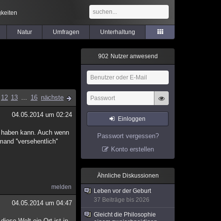
keiten
Natur
Umfragen
Unterhaltung
9
0
2
Nutzer anwesend
12
13
...
16
nächste
04.05.2014 um 02:24
Einloggen
ß haben kann. Auch wenn
Passwort vergessen?
and ''versehentlich''
Konto erstellen
Ähnliche Diskussionen
melden
Leben vor der Geburt
37 Beiträge bis 2026
04.05.2014 um 04:47
Gleicht die Philosophie
diese Welt ein Ort ist in