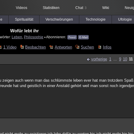
Videos
Statistiken
Chat
Wiki
Neuig
3
le
Spiritualität
Verschwörungen
Technologie
Ufologie
Wofür lebt ihr
wörter:
Leben
,
Philosophie
▪ Abonnieren:
Feed
E-Mail
1 Video
Beobachten
Antworten
Suchen
Infos
vorherige
1
...
9
10
11
 zu zeigen auch wenn man das schlümmste leben ever hat man trotzdem Spa
reunde hat und geistlich in einer Anstald gehört weil man sonst noch irgendjem
nicht mehr zu existieren ich lebe dafür zu warten bis ich nicht mehr bin bis 