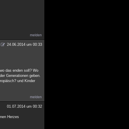
melden
24.06.2014 um 00:33
, wo das enden soll? Wo
 der Generationen geben.
uropäisch? und Kinder
melden
01.07.2014 um 00:32
henen Herzes