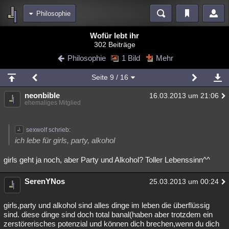
Philosophie
Bereiche
Wofür lebt ihr
302 Beiträge
Echtzeit
Diskussionen
Blogs
Videos
Statistiken
Philosophie
1 Bild
Mehr
Chat
Wiki
Neuigkeiten
2
Seite
9
/ 16
meine Rubriken
neonbible
16.03.2013 um 21:06
Menschen
Wissenschaft
Politik
Mystery
Kriminalfälle
ehemaliges Mitglied
Spiritualität
Verschwörungen
Technologie
Ufologie
sexwolf schrieb:
Natur
Umfragen
Unterhaltung
ich lebe für girls, party, alkohol
weitere Rubriken
girls geht ja noch, aber Party und Alkohol? Toller Lebenssinn^^
Philosophie
Träume
Orte
Esoterik
Literatur
SerenYNos
25.03.2013 um 00:24
Astronomie
Helpdesk
Gruppen
Gaming
Filme
girls,party und alkohol sind alles dinge im leben die überflüssig
Musik
Clash
Verbesserungen
Allmystery
English
sind. diese dinge sind doch total banal(haben aber trotzdem ein
zerstörerisches potenzial und können dich brechen,wenn du dich
Übersichten