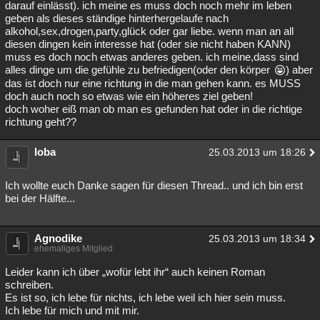
darauf einlässt). ich meine es muss doch noch mehr im leben
Besucht
Teilgenommen
Alle
Neue
Geschlossen
geben als dieses ständige hinterhergelaufe nach
alkohol,sex,drogen,party,glück oder gar liebe. wenn man an all
diesen dingen kein interesse hat (oder sie nicht haben KANN)
Lesenswert
Schlüsselwörter
muss es doch noch etwas anderes geben. ich meine,dass sind
alles dinge um die gefühle zu befriedigen(oder den körper
) aber
das ist doch nur eine richtung in die man gehen kann. es MUSS
doch auch noch so etwas wie ein höheres ziel geben!
doch woher eiß man ob man es gefunden hat oder in die richtige
richtung geht??
loba
25.03.2013 um 18:26
Ich wollte euch Danke sagen für diesen Thread.. und ich bin erst
bei der Hälfte...
Agnodike
25.03.2013 um 18:34
ehemaliges Mitglied
Leider kann ich über „wofür lebt ihr“ auch keinen Roman
schreiben.
Es ist so, ich lebe für nichts, ich lebe weil ich hier sein muss.
Ich lebe für mich und mit mir.